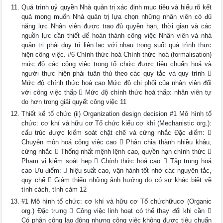
Quá trình uỷ quyền Nhà quản trị xác định mục tiêu và hiểu rõ kết
quả mong muốn Nhà quản trị lựa chọn những nhân viên có đủ
năng lực Nhân viên được trao đủ quyền hạn, thời gian và các
nguồn lực cần thiết để hoàn thành công việc Nhân viên và nhà
quản trị phải duy trì liên lạc với nhau trong suốt quá trình thực
hiện công việc. #6 Chính thức hoá Chính thức hoá (formalisation)
mức độ các công việc trong tổ chức được tiêu chuẩn hoá và
người thực hiện phải tuân thủ theo các quy tắc và quy trình 
Mức độ chính thức hoá cao Mức độ chi phối của nhân viên đối
với công việc thấp  Mức độ chính thức hoá thấp: nhân viên tự
do hơn trong giải quyết công việc 11
Thiết kế tổ chức (ii) Organization design decision #1 Mô hình tổ
chức: cơ khí và hữu cơ Tổ chức kiểu cơ khí (Mechanistic org.):
cấu trúc được kiểm soát chặt chẽ và cứng nhắc Đặc điểm: 
Chuyên môn hoá công việc cao  Phân chia thành nhiều khâu,
cứng nhắc  Thống nhất mệnh lệnh cao, quyền hạn chính thức 
Phạm vi kiểm soát hẹp  Chính thức hoá cao  Tập trung hoá
cao Ưu điểm:  hiệu suất cao, vận hành tốt nhờ các nguyên tắc,
quy chế  Giảm thiểu những ảnh hưởng do có sự khác biệt về
tính cách, tình cảm 12
#1 Mô hình tổ chức: cơ khí và hữu cơ Tổ chứchữucơ (Organic
org.) Đặc trưng  Công việc linh hoạt có thể thay đổi khi cần 
Có phân công lao động nhưng công việc không được tiêu chuẩn