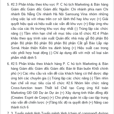
#2.3 Phân khâu theo khu vực P. C hủ tịch Marketing & Bán hàng
Giám đốc Giám đốc Giám đốc Nguồn: Chi nhánh phía nam Chi
nhánh Đà Nẵng Chi nhánh Hà Nội Samsung Vina nhóm những
công việc lại với nhau trên cơ sở lãnh thổ hay khu vực (+) Giải
quyết hiệu quả và hiệu suất các vấn đề khu vực (+) Đáp ứng nhu
cầu của các thị trường khu vực duy nhất (-) Trùng lặp các chức
năng (-) Tầm nhìn hạn chế về mục tiêu của tổ chức #2.4 Phân
khâu theo quy trình sản xuất Quản đốc nhà máy gỗ Bộ phận Bộ
phận Bộ phận Bộ phận Bộ phận Bộ phận Cắt gỗ Bào Lắp ráp
Sơn& Hoàn thiện Kiểm tra đánh bóng (+) Hiệu suất cao trong
việc phối hợp hoạt động (-) Chỉ áp dụng đối với một số loại sản
phẩm nhất định 5
#2.5 Phân khâu theo khách hàng P. C hủ tịch Marketing & Bán
hàng Giám đốc Giám đốc Giám đốc Bán lẻ Bán buôn Khối chính
phủ (+) Các nhu cầu và vấn đề của khách hàng có thể được đáp
ứng bởi các chuyên gia (-) Trùng lặp các chức năng (-) Tầm nhìn
hạn chế về mục tiêu của tổ chức #2.6 Nhóm liên chức năng
Cross-function team Thiết kế Chế tạo Cung ứng Kế toán
Marketing GĐ GĐ Dự án Dự án (+) Xây dựng tinh thần đồng đội
(Creates Esprit de Corps) (+) Cho phép quản trị cấp cao tập trung
vào vấn đề chiến lược (+)Tăng tốc độ ra quyết định (+) Nâng cao
thành tích 6
3. Tuyến mệnh lệnh Tuyến mệnh lệnh (chain of command) đường