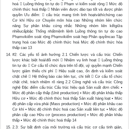
hoá  Luồng thông tin tự do  Phạm vi kiểm soát rộng  Mức độ
chính thức hoá thấp  Nhân viên được đào tạo tốt và được phân
quyền Ưu điểm:  cấu trúc mang tính linh hoạtvàthíchứng cao
Cơ khí Hữu cơ Chuyên môn hóa cao Những nhóm liên chức
năng Sự phân khâu cứng nhắc Những nhóm liên kếtgiữa
nhiềucấpbậc Thống nhấtmệnh lệnh Luồng thông tin tự do cao
Phạmvikiểm soát rộng Phạmvikiểm soát hẹp Phân quyềncao Tập
trung hoá cao Mức độ chính thức hoá Mức độ chính thức hóa
thấp cao 13
#2: Các yếu tố ảnh hưởng 2.1 Chiến lược và cấu trúc Chiến
lược khác biệt hoá/đổi mới  Nhiệm vụ linh hoạt  Luồng thông
tin tự do  Cơ cấu tổ chức dựa trên tổ đội, uỷ quyền mạnh Chiến
lược giảm thiểu chi phí  Hiệu suât cao, ổn định và kiểm soát
chặt chẽ  Hệ thống báo cáo liên tục, chi tiết  Cơ cấu tổ chức
chặt chẽ, trách nhiệm rõ ràng 2.2 Công nghệ và cấu trúc Công
nghệ Đặc điểm cấu trúc Cấu trúc hiệu quả Sản xuất đơn chiếc •
Mức độ phân cấp thấp (Unit production) • Mức độ phân khâu thấp
Hữu cơ • Mức độ chính thức hoá thấp Sản xuất hàng loạt • Mức
độ phân cấp vừa phải (Mass production) • Mức độ phân khâu cao
Cơ khí • Mức độ chính thức hoá cao Sản xuất liên tục • Mức độ
phân cấp cao Hữu cơ (process production) • Mức độ phân khâu
thấp • Mức độ chính thức hoá thấp 14
2.3: Sự bất định của môi trường và cấu trúc cơ cấu tinh giản,