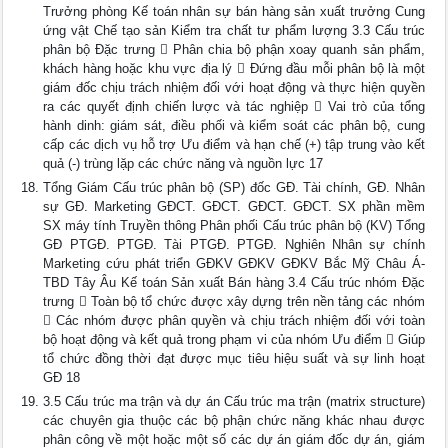
Trưởng phòng Kế toán nhân sự bán hàng sản xuất trưởng Cung
ứng vật Chế tạo sản Kiểm tra chất tư phẩm lượng 3.3 Cấu trúc
phân bộ Đặc trưng  Phân chia bộ phận xoay quanh sản phẩm,
khách hàng hoặc khu vực địa lý  Đứng đầu mỗi phân bộ là một
giám đốc chịu trách nhiệm đối với hoạt động và thực hiện quyền
ra các quyết định chiến lược và tác nghiệp  Vai trò của tổng
hành dinh: giám sát, điều phối và kiểm soát các phân bộ, cung
cấp các dịch vụ hỗ trợ Ưu điểm và hạn chế (+) tập trung vào kết
quả (-) trùng lặp các chức năng và nguồn lực 17
Tổng Giám Cấu trúc phân bộ (SP) đốc GĐ. Tài chính, GĐ. Nhân
sự GĐ. Marketing GĐCT. GĐCT. GĐCT. GĐCT. SX phần mềm
SX máy tính Truyền thông Phân phối Cấu trúc phân bộ (KV) Tổng
GĐ PTGĐ. PTGĐ. Tài PTGĐ. PTGĐ. Nghiên Nhân sự chính
Marketing cứu phát triển GĐKV GĐKV GĐKV Bắc Mỹ Châu Á-
TBD Tây Âu Kế toán Sản xuất Bán hàng 3.4 Cấu trúc nhóm Đặc
trưng  Toàn bộ tổ chức được xây dựng trên nền tảng các nhóm
 Các nhóm được phân quyền và chịu trách nhiệm đối với toàn
bộ hoạt động và kết quả trong phạm vi của nhóm Ưu điểm  Giúp
tổ chức đồng thời đạt được mục tiêu hiệu suất và sự linh hoạt
GĐ 18
3.5 Cấu trúc ma trận và dự án Cấu trúc ma trận (matrix structure)
các chuyên gia thuộc các bộ phận chức năng khác nhau được
phân công về một hoặc một số các dự án giám đốc dự án, giám