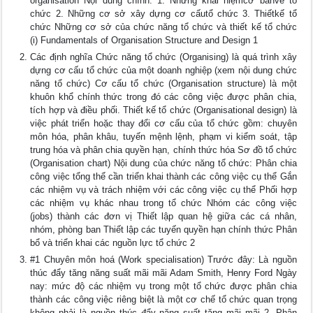
organisation Nội dung chính: 1. Những khái niệmcơ bảnvề tổ
chức 2. Những cơ sở xây dựng cơ cấutổ chức 3. Thiếtkế tổ
chức Những cơ sở của chức năng tổ chức và thiết kế tổ chức
(i) Fundamentals of Organisation Structure and Design 1
Các định nghĩa Chức năng tổ chức (Organising) là quá trình xây
dựng cơ cấu tổ chức của một doanh nghiệp (xem nội dung chức
năng tổ chức) Cơ cấu tổ chức (Organisation structure) là một
khuôn khổ chính thức trong đó các công việc được phân chia,
tích hợp và điều phối. Thiết kế tổ chức (Organisational design) là
việc phát triển hoặc thay đổi cơ cấu của tổ chức gồm: chuyên
môn hóa, phân khâu, tuyến mệnh lệnh, phạm vi kiểm soát, tập
trung hóa và phân chia quyền hạn, chính thức hóa Sơ đồ tổ chức
(Organisation chart) Nội dung của chức năng tổ chức: Phân chia
công việc tổng thể cần triển khai thành các công việc cụ thể Gắn
các nhiệm vụ và trách nhiệm với các công việc cụ thể Phối hợp
các nhiệm vụ khác nhau trong tổ chức Nhóm các công việc
(jobs) thành các đơn vị Thiết lập quan hệ giữa các cá nhân,
nhóm, phòng ban Thiết lập các tuyến quyền hạn chính thức Phân
bổ và triển khai các nguồn lực tổ chức 2
#1 Chuyên môn hoá (Work specialisation) Trước đây: Là nguồn
thúc đẩy tăng năng suất mãi mãi Adam Smith, Henry Ford Ngày
nay: mức độ các nhiệm vụ trong một tổ chức được phân chia
thành các công việc riêng biệt là một cơ chế tổ chức quan trọng
không phải là nguồn thúc đẩy năng suất tăng mãi mãi 2. Phân