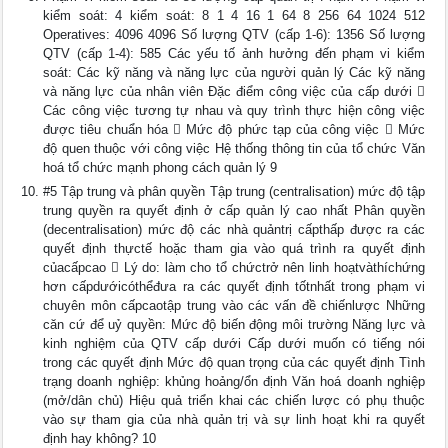
kiểm soát: 4 kiểm soát: 8 1 4 16 1 64 8 256 64 1024 512
Operatives: 4096 4096 Số lượng QTV (cấp 1-6): 1356 Số lượng
QTV (cấp 1-4): 585 Các yếu tố ảnh hưởng đến phạm vi kiểm
soát: Các kỹ năng và năng lực của người quản lý Các kỹ năng
và năng lực của nhân viên Đặc điểm công việc của cấp dưới 
Các công việc tương tự nhau và quy trình thực hiện công việc
được tiêu chuẩn hóa  Mức độ phức tạp của công việc  Mức
độ quen thuộc với công việc Hệ thống thông tin của tổ chức Văn
hoá tổ chức mạnh phong cách quản lý 9
#5 Tập trung và phân quyền Tập trung (centralisation) mức độ tập
trung quyền ra quyết định ở cấp quản lý cao nhất Phân quyền
(decentralisation) mức độ các nhà quảntrị cấpthấp được ra các
quyết định thựctế hoặc tham gia vào quá trình ra quyết định
củacấpcao  Lý do: làm cho tổ chứctrở nên linh hoạtvàthíchứng
hơn cấpdướicóthểđưa ra các quyết định tốtnhất trong phạm vi
chuyên môn cấpcaotập trung vào các vấn đề chiếnlược Những
căn cứ để uỷ quyền: Mức độ biến động môi trường Năng lực và
kinh nghiệm của QTV cấp dưới Cấp dưới muốn có tiếng nói
trong các quyết định Mức độ quan trọng của các quyết định Tình
trạng doanh nghiệp: khủng hoảng/ổn định Văn hoá doanh nghiệp
(mở/dân chủ) Hiệu quả triển khai các chiến lược có phụ thuộc
vào sự tham gia của nhà quản trị và sự linh hoạt khi ra quyết
định hay không? 10