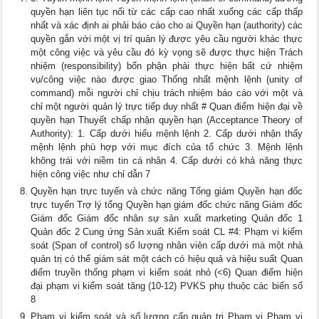
quyền hạn liên tục nối từ các cấp cao nhất xuống các cấp thấp
nhất và xác định ai phải báo cáo cho ai Quyền hạn (authority) các
quyền gắn với một vị trí quản lý được yêu cầu người khác thực
một công việc và yêu cầu đó kỳ vọng sẽ được thực hiện Trách
nhiệm (responsibility) bổn phận phải thực hiện bất cứ nhiệm
vụ/công việc nào được giao Thống nhất mệnh lệnh (unity of
command) mỗi người chỉ chịu trách nhiệm báo cáo với một và
chỉ một người quản lý trực tiếp duy nhất # Quan điểm hiện đại về
quyền hạn Thuyết chấp nhận quyền hạn (Acceptance Theory of
Authority): 1. Cấp dưới hiểu mệnh lệnh 2. Cấp dưới nhận thấy
mệnh lệnh phù hợp với mục đích của tổ chức 3. Mệnh lệnh
không trái với niềm tin cá nhân 4. Cấp dưới có khả năng thực
hiện công việc như chỉ dẫn 7
Quyền hạn trực tuyến và chức năng Tổng giám Quyền hạn đốc
trực tuyến Trợ lý tổng Quyền hạn giám đốc chức năng Giám đốc
Giám đốc Giám đốc nhân sự sản xuất marketing Quản đốc 1
Quản đốc 2 Cung ứng Sản xuất Kiểm soát CL #4: Phạm vi kiểm
soát (Span of control) số lượng nhân viên cấp dưới mà một nhà
quản trị có thể giám sát một cách có hiệu quả và hiệu suất Quan
điểm truyền thống phạm vi kiểm soát nhỏ (<6) Quan điểm hiện
đại phạm vi kiểm soát tăng (10-12) PVKS phụ thuộc các biến số
8
Phạm vi kiểm soát và số lượng cấp quản trị Phạm vi Phạm vi