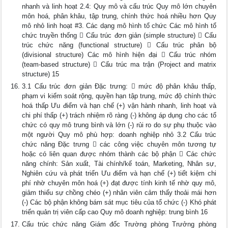
nhanh và linh hoạt 2.4: Quy mô và cấu trúc Quy mô lớn chuyên
môn hoá, phân khâu, tập trung, chính thức hoá nhiều hơn Quy
mô nhỏ linh hoạt #3. Các dạng mô hình tổ chức Các mô hình tổ
chức truyền thống  Cấu trúc đơn giản (simple structure)  Cấu
trúc chức năng (functional structure)  Cấu trúc phân bộ
(divisional structure) Các mô hình hiện đại  Cấu trúc nhóm
(team-based structure)  Cấu trúc ma trận (Project and matrix
structure) 15
3.1 Cấu trúc đơn giản Đặc trưng:  mức độ phân khâu thấp,
phạm vi kiểm soát rộng, quyền hạn tập trung, mức độ chính thức
hoá thấp Ưu điểm và hạn chế (+) vận hành nhanh, linh hoạt và
chi phí thấp (+) trách nhiệm rõ ràng (-) không áp dụng cho các tổ
chức có quy mô trung bình và lớn (-) rủi ro do sự phụ thuộc vào
một người Quy mô phù hợp: doanh nghiệp nhỏ 3.2 Cấu trúc
chức năng Đặc trưng  các công việc chuyên môn tương tự
hoặc có liên quan được nhóm thành các bộ phận  Các chức
năng chính: Sản xuất, Tài chính/kế toán, Marketing, Nhân sự,
Nghiên cứu và phát triển Ưu điểm và hạn chế (+) tiết kiệm chi
phí nhờ chuyên môn hoá (+) đạt được tính kinh tế nhờ quy mô,
giảm thiểu sự chồng chéo (+) nhân viên cảm thấy thoải mái hơn
(-) Các bộ phận không bám sát mục tiêu của tổ chức (-) Khó phát
triển quản trị viên cấp cao Quy mô doanh nghiệp: trung bình 16
Cấu trúc chức năng Giám đốc Trường phòng Trưởng phòng