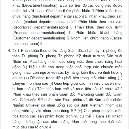
khâu (Departmentalisation) là cơ sở trên đó các công việc được
nhóm lại với nhau. Các hình thức phân khâu  Phân khâu theo
chức năng (functional departmentalisation)  Phân khâu theo sản
phẩm (product departmentalisation)  Phân khâu theo khu vực
(geographic departmentalisation)  Phân khâu theo quy trình
(Process departmentalisation)  Phân khâu khách hàng
(Customer departmentalisation)  Nhóm liên chức năng (Cross-
functional team) 3
#2.1 Phân khâu theo chức năng Giám đốc nhà máy Tr. phòng Kế
toán Tr. phòng Tr. phòng Tr. phòng Kỹ thuật trưởng Sản xuất
Nhân sự Mua hàng nhóm các công việc theo chức năng hoạt
động (+) Hiệu suất cao trong việc phối hợp các chuyên môn
giống nhau, con người với các kỹ năng, kiến thức và định hướng
chung (+) Dễ dàng trong điều phối bên trong mỗi chức năng (+)
Chuyên môn hoá sâu (-) Giao tiếp giữa các lĩnh vực chuyên môn
bị hạn chế (-) Tầm nhìn hạn chế về mục tiêu của tổ chức #2.2
Phân khâu theo sản phẩm Giám đốc Marketing Giám đốc Giám
đốc Giám đốc SP chăm sóc Thực phẩm và đồ Sản phẩm chăm
Nguồn: Unilever cá nhân uống sóc gia đình Vietnam nhóm các
công việc lại với nhau theo dòng SP (+) Cho phép chuyên môn
hoá trong các sản phẩm hoặc dịch vụ cụ thể + Bám sát khách
hàng - Trùng lặp các chức năng -Hạn chế trong theo đuổi các
mục tiêu của tổ chức 4