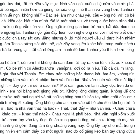
gón tay dài, tất cả đều vấy mực Nhà văn ngồi xuống bệ cửa và cười phá 
cô bé ngạc nhiên hơn cả giọng nói của ông – nó thanh và vang hơn. Tanhia n
mình đề nghị không nhỉ?” - Bác sẽ làm như cháu yêu cầu – ông nói với cô bé
cái kiểu đặc biệt của mình. Đó là một phút vui vẻ trong cuộc hành trình dài
ội trường ông vẫn còn vui. Ông ngồi xuống gần bọn trẻ hơn, bắt đầu đọc ch
ẻ ngừng lại. Tanhia ngồi gần đấy luôn luôn nghe ông nói với một vẻ biết ơn.
t cuộc chia tay rất cay đắng nhưng ở đó mỗi người đều đi thực hiện nhiệ
ừng làm Tanhia sửng sốt đến thế, giờ đây vang lên khác hẳn trong cuốn sách 
 trả lời vọng lại - tất cả những âm thanh đó làm Tanhia yêu thích hơn tiếng
o hò ầm ĩ, còn em thì không đủ can đảm rút tay ra khỏi túi chiếc áo khoác 
m. Cô bé nhìn cô Alêchxanđra Ivanốpna, đợi cô ra hiệu. Tất cả đã im lặng,
hẽ gật đầu với Tanhia. Em chạy trên những bậc thang kêu ầm ầm, không rút 
n những tấm ván, rồi đi chậm hơn và dừng lại. Nhà văn nhìn vào đôi mắt lấp 
nghĩ. – Bây giờ thì sẽ ra sao nhỉ?” Một cảm giác ớn lạnh chạy dọc trên da em
c sinh - em nói bằng một giọng yếu ớt. Không, ông không quên. Không để ch
em trước mặt mọi người và rút những bông hoa từ bàn tay nắm chặt của em ra
hội trường đi xuống. Ông không cho ai chạm vào cô bé cho đến khi bọn trẻ từ
 ơi, bác là nhà văn thật hả bác? - Thật, thật đấy – nhà văn nói. - Cháu chưa
i khác cơ. - Khác thế nào? - Cháu nghĩ là phải béo. Nhà văn ngồi xổm xuố
ũ trẻ chạm tay vào tay ông, ồn ào xung quanh ông, và chưa từng có mọt vi
m thanh ghê gớm đang làm ông choáng váng này. Ông lấy tay che mắt trong c
ng nhiên em cảm thấy có một người nào đó cố gắng kéo bàn tay đang đút s