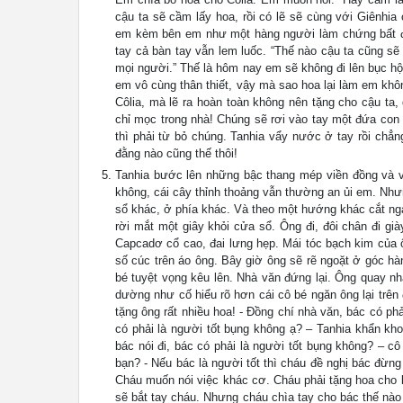
cậu ta sẽ cầm lấy hoa, rồi có lẽ sẽ cùng với Giênhi
em kèm bên em như một hàng người làm chứng bất độ
tay cả bàn tay vẫn lem luốc. “Thế nào cậu ta cũng sẽ 
mọi người.” Thế là hôm nay em sẽ không đi lên bục hộ
em vô cùng thân thiết, vậy mà sao hoa lại làm em khô
Côlia, mà lẽ ra hoàn toàn không nên tặng cho cậu ta,
chỉ mọc trong nhà! Chúng sẽ rơi vào tay một đứa con g
thì phải từ bỏ chúng. Tanhia vẩy nước ở tay rồi chẳn
đằng nào cũng thế thôi!
Tanhia bước lên những bậc thang mép viền đồng và v
không, cái cây thỉnh thoảng vẫn thường an ủi em. Nh
sổ khác, ở phía khác. Và theo một hướng khác cắt nga
rời mắt một giây khỏi cửa sổ. Ông đi, đôi chân đi g
Capcadơ cổ cao, đai lưng hẹp. Mái tóc bạch kim của 
số cúc trên áo ông. Bây giờ ông sẽ rẽ ngoặt ở góc hà
bé tuyệt vọng kêu lên. Nhà văn đứng lại. Ông quay nha
dường như cố hiểu rõ hơn cái cô bé ngăn ông lại trê
tặng ông rất nhiều hoa! - Đồng chí nhà văn, bác có ph
có phải là người tốt bụng không ạ? – Tanhia khẩn kho
bác nói đi, bác có phải là người tốt bụng không? – cô
bạn? - Nếu bác là người tốt thì cháu đề nghị bác đừng
Cháu muốn nói việc khác cơ. Cháu phải tặng hoa cho b
sẽ bắt tay cháu. Nhưng cháu chìa tay cho bác thế nà