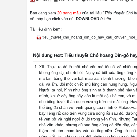
Bạn đang xem
20 trang mẫu
của tài liệu
"Tiểu thuyết Chó h
về máy bạn click vào nút
DOWNLOAD
ở trên
Tài liệu đính kèm:
tieu_thuyet_cho_hoang_din_go_hay_cau_chuyen_moi_
Nội dung text: Tiểu thuyết Chó hoang Đin-gô hay
XIII Thực ra đó là một nhà văn mà tênuổi đã nhiều n
không ủng dạ, chỉ đi bốt. Ngay cả bốt của ông cũng 
mà làm bằng thứ vải bạt màu xám bình thường, khôn
dài và ấm, đội một chiếc mũ lông cáo hung hung. Ngư
Người ta nói, hình như ông sinh ra ở thành phố này v
mình, khi ở đây ông hãy còn là một cậu bé con, và m
cho bông tuyết thân quen vương trên mí mắt ông. Hay
thể ông đã chán với vinh quang của mình ở Matxcơva v
bay liệng rất cao trên vũng cửa sông rồi sau đó, dườ
tè ven bờ và nghỉ ngơi ở đó trong yên tĩnh. Nhưng Ta
nhà văn khác, nhưng dù sao ông cũng đã đến đây, đến
thậm chí còn chạm tay vào áo ông nữa. Ông có nhữn
sửng sốt. Em chỉ sợ nhỡ đột nhiên ông hỏi em có thí