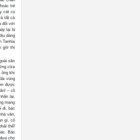
hoác trẻ
y cát cọ
à tất cả
 đối với
y lại là
dịu dàng
n Tanhia
 giờ thì
goài sân
hững cửa
 ông khi
dài vùng
đếm được
ăn! – cô
hăn lại,
ờng mang
 đi, bác
nhà văn,
n gì, cô
hải thế!
bác. Bác
 đưa cho