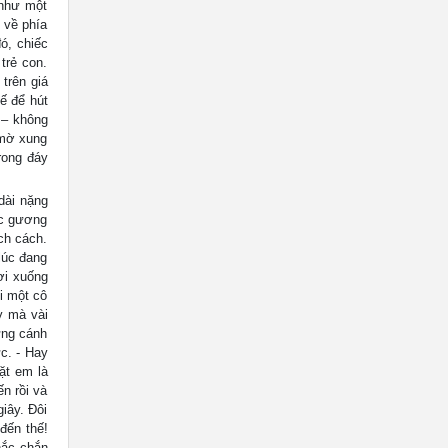
 như một
 về phía
ó, chiếc
trẻ con.
trên giá
ế để hút
 – không
 mờ xung
rong đáy
dài nặng
ếc gương
ách cách.
lúc đang
ơi xuống
ời một cô
y mà vài
ững cánh
c. - Hay
ặt em là
n rồi và
iây. Đôi
đến thế!
hắc chắn