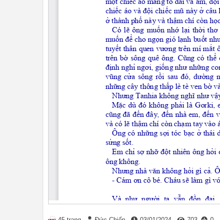
45 trang
Đức Chiến
03/01/2024
703
0