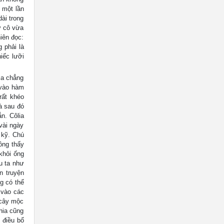
 một lần
ài trong
ư cô vừa
iên đọc:
 phải là
iếc lưỡi
ca chẳng
 vào hàm
rất khéo
à sau đó
n. Côlia
vài ngày
 kỹ. Chú
ông thấy
khỏi ống
ậu ta như
n truyện
g có thể
 vào các
 cây mộc
hia cũng
 điều bổ