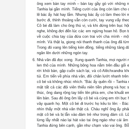
ông xem bàn tay mình – bàn tay gầy gò với những n
Tanhia lại gần mình. Tiếng cười của ông còn làm cho 
lẽ bác ấy hát hay lắm. Nhưng bác ấy có làm theo lời 
bước đi, thỉnh thoảng vẫn còn cười, tay vung vẩy theo 
Cô bé đã làm cho ông thú vị, và khi đứng trên bục h
nghe, không đợi đến lúc các em ngừng hoan hô. Bọn tr
về cuộc chia tay của đứa con trai với cha mình - mộ
mình. Và thật lạ, giọng nói thanh thanh của ông đã t
Trong đó vang lên tiếng kèn đồng, tiếng những tảng đá
ngân lên dưới những ngón tay.
Nhà văn đã đọc xong. Xung quanh Tanhia, mọi người re
len thô của mình. Những bông hoa nằm trên đầu gối e
rời khỏi bàn, gập cuốn sách lại, và cô Alêchxanđra k
túi. Em tiến về phía nhà văn, đôi chân lướt nhanh trê
cô bé và không nhúc nhích. “Bác ấy quên rồi – Tanhia 
mặt tất cả các đội viên thiếu niên tiền phong và họ
thúc, ông dang rộng tay tiến lên phía em, che khuất 
lên bàn. Sau đó ông ôm lấy cô bé và cùng em rời bục 
vây quanh họ. Một cô bé đi trước họ kêu to lên: - Bác
nhìn thấy một nhà văn thật cả. Cháu nghĩ ông ấy phả
mặt cô bé và bị lẫn vào đám trẻ như trong đám cỏ. L
lừng lẫy nhất nào lại hát vào tai ông ngào như cái â
Tanhia đứng bên cạnh, gần như chạm vào vai ông. Bỗ