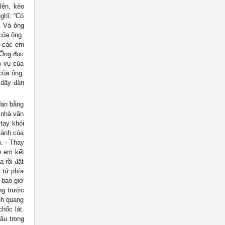
lên, kéo
ghĩ: “Có
. Và ông
 của ông.
o các em
 Ông đọc
m vụ của
của ông.
 dây đàn
đan bằng
 nhà văn
tay khỏi
lánh của
. - Thay
o em kết
 rồi đặt
 tứ phía
 bao giờ
ng trước
nh quang
hốc lát.
âu trong