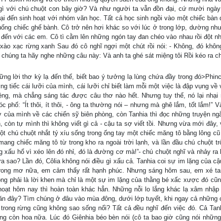
 gì với chú chuột con bây giờ? Và như người ta vẫn đồn đại, cứ mười ngày
ại đến sinh hoạt với nhóm văn học. Tất cả học sinh ngồi vào một chiếc bàn d
uống chiếc ghế bành. Cô trở nên hơi khác so với lúc ở trong lớp, dường nh
h đến với các em. Cô tì cằm lên những ngón tay đan chéo vào nhau rồi đột nh
ào xạc rừng xanh Sau đó cô nghĩ ngợi một chút rồi nói: - Không, đó không
húng ta hãy nghe những câu này: Và anh ta ghé sát miệng tôi Rồi kéo ra ch
ng lời thơ kỳ lạ đến thế, biết bao ý tưởng lạ lùng chứa đầy trong đó>Phin
g tiếc cái lưỡi của mình, cái lưỡi chỉ biết làm mỗi một việc là đập vụng về
miệng, mà chẳng sáng tác được câu thơ nào hết. Nhưng tuy thế, nó lại nhại 
 phố: “Ít thôi, ít thôi, - ông ta thường nói – nhưng mà ghê lắm, tốt lắm!” V
 của mình về các chiến sỹ biên phòng, còn Tanhia thì đọc những truyện ngắ
 còn tự mình thì không viết gì cả - cậu ta sợ viết tồi. Nhưng vừa mới đây, 
t chú chuột nhắt tý xíu sống trong ống tay một chiếc măng tô bằng lông cũ
ang chiếc măng tô từ trong kho ra ngoài trời lạnh, và lần đầu chú chuột tr
g xấu hổ vì xéo lên đó nhỉ, đó là đường cơ mà!”- chú chuột nghĩ và nhảy ra 
ra sao? Lần đó, Côlia không nói điều gì xấu cả. Tanhia coi sự im lặng của c
 trong mơ nữa, em cảm thấy rất hạnh phúc. Nhưng sáng hôm sau, em xé ta
hông phải là lời khen mà chỉ là một sự im lặng của thằng bé xấc xược đó cũn
oạt hôm nay thì hoàn toàn khác hẳn. Những nỗi lo lắng khác lạ xâm nhập
ăn đây? Tìm chúng ở đâu vào mùa đông, dưới lớp tuyết, khi ngay cả những
 trong rừng cũng không sao sống nổi? Tất cả đều nghĩ đến việc đó. Cả Tan
g còn hoa nữa. Lúc đó Giênhia béo bèn nói (cô ta bao giờ cũng nói những