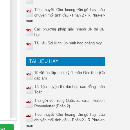
Tiểu thuyết Chó hoang Đin-gô hay câu
chuyện mối tình đầu - Phần 2 - R.Phra-er-
man
Các phương pháp giải nhanh đề thi đại
học
Tài liệu Soi kính lúp hình học phẳng oxy
TÀI LIỆU HAY
10 Đề ôn tập cuối kỳ 1 môn Giải tích (Có
đáp án)
Tài liệu Luyện thi đại học cao đẳng môn
Toán
Thư gửi về Trung Quốc xa xưa - Herbert
Rosendorfer (Phần 2)
Tiểu thuyết Chó hoang Đin-gô hay câu
chuyện mối tình đầu - Phần 2 - R.Phra-er-
man
ad