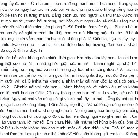
lộng lẫy đã nở. - Ở nhà em, - bọn trẻ đồng thanh nói – hoa hồng Trung Quố
inca nói và ngay lập tức im bặt, bởi vì bà chủ nhà cậu ở không trồng hoa tr
ốn xé tan nó ra từng mảnh. Bằng cách đó, mọi người đã thu thập được nh
 mọi người, trong hội trường, nơi bốn chục ngọn đèn sẽ chiếu sáng rực r
 các đội viên thiếu niên tiền phong ” - Để Tanhia làm việc ấy! – Phinca hét t
Chính bạn ấy đã nghĩ ra cách thu thập hoa cơ mà. Nhưng mặc dù các cô bé đ
à khi mọi nười vẫn chọn Tanhia chứ không phải là Giênhia, cậu ta lấy tay 
xanđra Ivanốpna nói – Tanhia, em sẽ đi lên bục hội trường, đến bên vị khách
đã quyết định ở đây. Trí
n lúc bắt đầu, không còn nhiều thời gian. Em hãy cầm lấy hoa. Tanhia bước
g thật sự cho tất cả những hờn giận của mình! – Tanhia nghĩ, áp chặt bó
n nổi tiếng, sẽ tặng hoa và sẽ nhìn ông ấy bao nhiêu cũng được! Và lúc nà
mình sẽ có thể nói với mọi người là mình cũng đã thấy một đôi điều trên th
m cười với cả Giênhia mà không ai nhận thấy cái nhìn độc ác của cô bạn. -
 nhỉ? – Giênhia nói với các bạn. – Mình không nói về mình đâu, mình không
 tốt nhất là chọn Côlia. Cậu ấy thông minh hơn cô ta. Tuy vậy, hiểu cái lũ 
t đẹp. Ngay cả nhà văn cũng nói gì về đôi mắt ấy cơ mà. - Ông ấy chỉ gọi là
ạ, cậu bao giờ cũng đúng. Đôi mắt ấy đẹp thật. Và có lẽ cậu cũng muốn có
 đó. Giênhia nói. Tanhia không nghe nữa. Những bông hoa trong tay em bỗng
hòng học, qua hội trường, ở đó các bạn em đang ngồi vào ghế rầm rầm. Cô
 áo vắng tanh, lờ mờ tối. Em chưa hiểu hết những lời hùng biện của lòng đ
o? Điều đó thật không hay cho mình, một đội viên thiếu niên. Thôi thì mặc 
he những lời tương tự như thế không?” Đôi chân không giữ em lại. - Không,