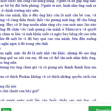
Downlo
Free