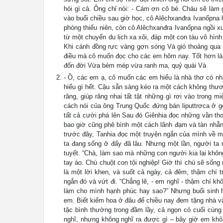
hỏi gì cả. Ông chỉ nói: - Cám ơn cô bé. Cháu sẽ làm
vào buổi chiều sau giờ học, cô Alêchxanđra Ivanốpna l
phòng thiếu niên, còn cô Alêchxanđra Ivanốpna ngồi x
từ một chuyến du lịch xa xôi, đáp một con tàu vô hìn
Khi cánh đồng rực vàng gợn sóng Và gió thoảng qua x
điều mà cô muốn đọc cho các em hôm nay. Tốt hơn là c
đốn đời Vừa bẻm mép vừa ranh ma, quỷ quái Và
- Ồ, các em ạ, cô muốn các em hiểu là nhà thơ có nhữ
hiểu gì hết. Cậu sẵn sàng kéo ra một cách không thươn
răng, giúp răng nhai tất tật những gì rơi vào trong 
cách nói của ông Trung Quốc đứng bán liputtrơca ở góc
tất cả cười phá lên Sau đó Giênhia đọc những vần thơ
bao giờ cũng phê bình một cách lãnh đạm và tàn nhẫn,
trước đây, Tanhia đọc một truyện ngắn của mình về mộ
ta đang sống ở đấy đã lâu. Nhưng một lần, người ta m
tuyết. “Chà, làm sao mà những con người kia lại khôn
tay áo. Chú chuột con tội nghiệp! Giờ thì chú sẽ sống 
là một lời khen, và suốt cả ngày, cả đêm, thậm chí
ngắn đó và vứt đi. “Chẳng lẽ, - em nghĩ - thậm chí k
làm cho mình hạnh phúc hay sao?” Nhưng buổi sinh h
em. Biết kiếm hoa ở đâu để chiều nay đem tặng nhà v
tặc bình thường trong đầm lầy, cả ngọn cỏ cuối cùng
nghĩ, nhưng không nghĩ ra được gì – bây giờ em khôn