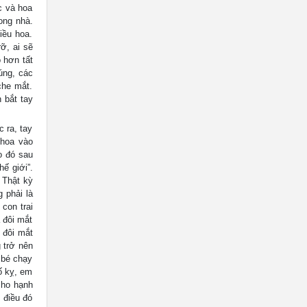
c và hoa
ong nhà.
iều hoa.
ỡ, ai sẽ
o hơn tất
úng, các
che mắt.
 bắt tay
 ra, tay
 hoa vào
o đó sau
ế giới”.
 Thật kỳ
 phải là
con trai
 đôi mắt
 đôi mắt
 trở nên
 bé chạy
ố kỵ, em
cho hạnh
 điều đó