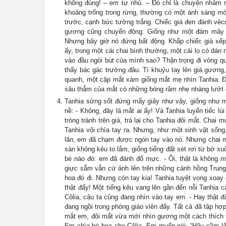
không đúng! – em tự nhủ. – Đó chỉ là chuyện nhảm 
khoảng trống trong rừng, thường có một ánh sáng mờ 
trước, cạnh bức tường trắng. Chiếc giá đen đánh véc
gương cũng chuyển động. Giống như một đám mây mà
Nhưng bây giờ nó đứng bất động. Khắp chiếc giá xế
ấy, trong một cái chai bình thường, một cái lọ có dán
vào đầu ngòi bút của mình sao? Thận trọng đi vòng qu
thấy bác gác trường đâu. Tì khuỷu tay lên giá gươ
quanh, một cặp mắt xám giống mắt mẹ nhìn Tanhia. Đô
sâu thẳm của mắt có những bóng râm nhẹ nhàng lướt 
Tanhia sửng sốt đứng mấy giây như vậy, giống như mộ
nề: - Không, đây là mắt ai ấy! Và Tanhia luyến tiếc l
tròng trành trên giá, trả lại cho Tanhia đôi mắt. Chai
Tanhia vội chìa tay ra. Nhưng, như một sinh vật sốn
lăn, em đã chạm được ngón tay vào nó. Nhưng chai mự
sàn không kêu to lắm, giống tiếng đất sét rơi từ bờ xu
bé nào đó: em đã đánh đổ mực. - Ôi, thật là không m
giực sẫm vẫn cứ ánh lên trên những cánh hồng Trung
hoa đó đi. Nhưng còn tay kia! Tanhia tuyệt vọng xoay 
thật đấy! Một tiếng kêu vang lên gần đến nỗi Tanhia
Côlia, cậu ta cũng đang nhìn vào tay em. - Hay thật đ
đang ngồi trong phòng giáo viên đấy. Tất cả đã tập hợ
mắt em, đôi mắt vừa mới nhìn gương một cách thích t
Em chìa bó hoa cho Côlia. Em muốn nói: “Hãy cầm lấy 