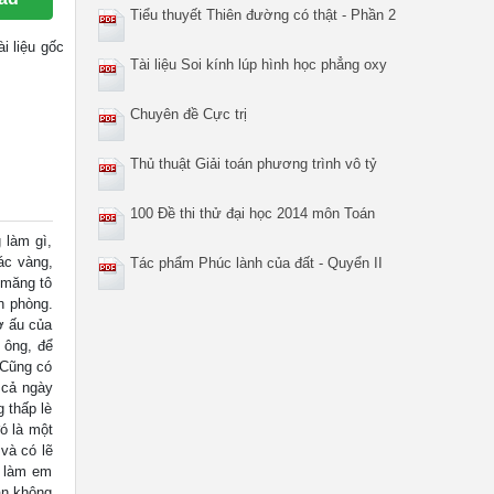
Tiểu thuyết Thiên đường có thật - Phần 2
tài liệu gốc
Tài liệu Soi kính lúp hình học phẳng oxy
Chuyên đề Cực trị
Thủ thuật Giải toán phương trình vô tỷ
100 Đề thi thử đại học 2014 môn Toán
 làm gì,
ác vàng,
Tác phẩm Phúc lành của đất - Quyển II
 măng tô
n phòng.
ơ ấu của
 ông, để
 Cũng có
 cả ngày
 thấp lè
ó là một
và có lẽ
h làm em
ăn không