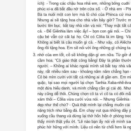
ích): - Trong các chậu hoa nhà em, những bông cuđri 
phúc-xi-a đã bắt đầu nở trên cửa sổ. - Ở nhà em - Ph
Bà ta nuôi một con lợn mà lũ chó của Phinca cứ mu
Nhưng ai sẽ tặng hoa cho nhà văn bây giờ? Trước mặt
bước lên bục, bắt tay nhà văn và nói: “Thay mặt tất cả
cả. - Để Giênhia làm việc ấy! – bọn con gái nói. – 
cậu bé vẫn cứ cãi lại họ. Chỉ có Côlia là im lặng. V
Không ai biết là cậu muốn gì cả. - Như vậy, cô Alêch
ông rồi tặng hoa. Em sẽ nói với ông những gì chúng ta 
nhớ của em tốt, cô sẽ không dặn gì em nữa. Từ giờ đế
cầm hoa. “Cô giáo thật công bằng! Đây là phần thưởn
người. – Không ai khác ngoài mình sẽ bắt tay nhà vă
này, rất nhiều năm sau - khoảng năm năm chẳng hạn – 
Cô bé mỉm cười với tất cả những ai đi gần em. Em mỉ
quặc, tại sao mọi người lại chọn Tanhia Xaba-nhê-êva
một đứa hiếu danh, và mình chẳng cần gì cái đó. Nhưng
này cũng dễ thôi. Chúng chọn cô ta vì cô ta có đôi mắ
xám thôi – Côlia vừa cười vừa nói. – Nhưng Giênhia 
đẹp như thế chứ? - Quả thật mình lại chẳng muốn cái
nặng trịch như bằng đá. Em chạy vụt qua những dãy p
xuống cầu thang và dừng lại thở hổn hển ở phòng treo
thấy mình thật yếu ớt. “Lẽ nào bạn ấy nói về mình sa
phúc hờ hững với mình. Liệu có nên từ chối hơn là ng