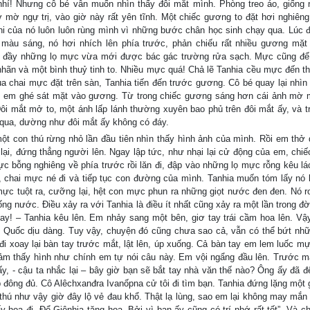
nhí! Nhưng cô bé vẫn muốn nhìn thấy đôi mắt mình. Phòng treo áo, giống
mờ ngự trị, vào giờ này rất yên tĩnh. Một chiếc gương to đặt hơi nghiêng
ni của nó luôn luôn rùng mình vì những bước chân học sinh chạy qua. Lúc đ
u sáng, nó hơi nhích lên phía trước, phản chiếu rất nhiều gương mặt 
p đầy những lọ mực vừa mới được bác gác trường rửa sạch. Mực cũng để 
 nhãn và một bình thuỷ tinh to. Nhiều mực quá! Chả lẽ Tanhia cều mực đến th
a chai mực đặt trên sàn, Tanhia tiến đến trước gương. Cô bé quay lại nhìn
ng, em ghé sát mặt vào gương. Từ trong chiếc gương sáng hơn cái ảnh mờ
i mắt mở to, một ánh lấp lánh thường xuyên bao phủ trên đôi mắt ấy, và t
qua, dường như đôi mắt ấy không có đáy.
t con thú rừng nhỏ lần đầu tiên nhìn thấy hình ảnh của mình. Rồi em thở 
ùi lại, đứng thẳng người lên. Ngay lập tức, như nhại lại cử động của em, chi
 mực bỗng nghiêng về phía trước rồi lăn đi, đập vào những lọ mực rỗng kêu l
g, chai mực né đi và tiếp tục con đường của mình. Tanhia muốn tóm lấy nó 
c tuột ra, cưỡng lại, hệt con mực phun ra những giọt nước đen đen. Nó r
ống nước. Điều xảy ra với Tanhia là điều ít nhất cũng xảy ra một lần trong đ
ay! – Tanhia kêu lên. Em nhảy sang một bên, giơ tay trái cầm hoa lên. Vậ
 Quốc dịu dàng. Tuy vậy, chuyện đó cũng chưa sao cả, vẫn có thể bứt nh
đi xoay lại bàn tay trước mắt, lật lên, úp xuống. Cả bàn tay em lem luốc mự
 cảm thấy hình như chính em tự nói câu này. Em vội ngẩng đầu lên. Trước m
ấy, - cậu ta nhắc lại – bây giờ bạn sẽ bắt tay nhà văn thế nào? Ông ấy đã đế
p đông đủ. Cô Alêchxanđra Ivanốpna cử tôi đi tìm bạn. Tanhia đứng lặng một g
hú như vậy giờ đây lộ vẻ đau khổ. Thật lạ lùng, sao em lại không may mắn 
hoa đi. Để Giênhia tặng hoa. Bởi vì bạn ấy cũng có trí nhớ rất tốt”. Và c