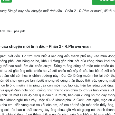
oang Đin-gô hay câu chuyện mối tình đầu - Phần 2 - R.Phra-er-man"
, để tải 
tinh_dau_pha.pdf
 câu chuyện mối tình đầu - Phần 2 - R.Phra-er-man
gười biết đến. Có trời mới biết được ông đến thành phố này vào mùa đông
không phải làm bằng da bò, khâu đường gân như bốt của công nhân khai th
g thể nào sưởi ấm đôi chân được. Đúng ra ông cũng có mặc một chiếc áo
ời ta đã gặp ông mặc chiếc áo và đội chiếc mũ này ở câu lạc bộ bộ đội biê
à thậm chí còn học ở chính trường này nữa. Có lẽ ông muốn nhớ lại thời th
uốn để cho ngọn gió lạnh buốt nhưng vô cùng thân thuộc thổi vào gương mặt
 có lẽ ông muốn nhìn rặng cây con mới mọc lào xào trên bờ sông quê ông.
à quyết định nghỉ ngơi, giống như những con chim to lớn và tinh khôn suốt
ng như đã mệt lử vì độ bay quá cao của mình, bèn đậu xuống những cây thông
nhia không nghĩ như vậy. Mặc dù đó không phải là Gorki, em nghĩ, mặc dù đ
 nhà em, đến vùng quê xa xôi của em, để em có thể tận mắt nhìn thấy ông, 
g sợi tóc bạc ở thái dương tuy ông chưa già và có giọng nói thanh than
ch Puskin không và có thích những quyển sách của ông không. Nhưng nhà v