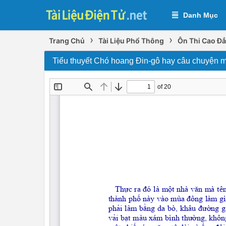
Danh Mục
›
›
Trang Chủ
Tài Liệu Phổ Thông
Ôn Thi Cao Đẳ
Tiểu thuyết Chó hoang Đin-gô hay câu chuyện mố