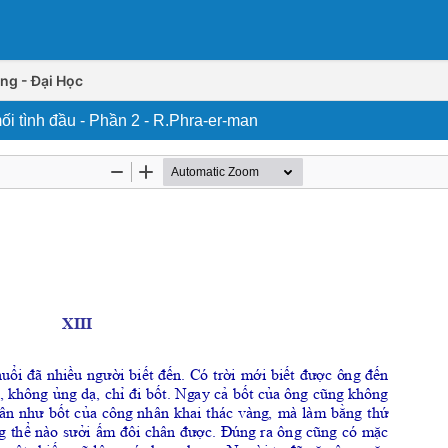
ng - Đại Học
i tình đầu - Phần 2 - R.Phra-er-man