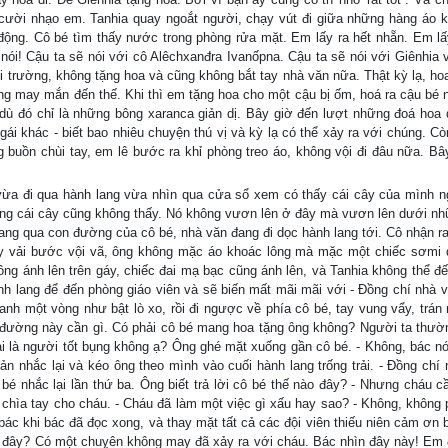
a cười nhạo em. Tanhia quay ngoắt người, chạy vút đi giữa những hàng áo k
ng. Cô bé tìm thấy nước trong phòng rửa mặt. Em lấy ra hết nhẵn. Em lấ
nói! Cậu ta sẽ nói với cô Alêchxanđra Ivanốpna. Cậu ta sẽ nói với Giênhia v
i trường, không tặng hoa và cũng không bắt tay nhà văn nữa. Thật kỳ lạ, hoa
ng may mắn đến thế. Khi thì em tặng hoa cho một cậu bị ốm, hoá ra cậu bé nà
 dù đó chỉ là những bông xaranca giản dị. Bây giờ đến lượt những đoá hoa 
ái khác - biết bao nhiêu chuyện thú vị và kỳ lạ có thể xảy ra với chúng. Cò
g buồn chùi tay, em lê bước ra khỉ phòng treo áo, không vội đi đâu nữa. Bây
ừa đi qua hành lang vừa nhìn qua cửa sổ xem có thấy cái cây của mình n
ưng cái cây cũng không thấy. Nó không vươn lên ở đây mà vươn lên dưới n
ng qua con đường của cô bé, nhà văn đang đi dọc hành lang tới. Cô nhận ra
iày vải bước vội vã, ông không mặc áo khoác lông mà mặc một chiếc sơmi 
ông ánh lên trên gáy, chiếc đai mạ bạc cũng ánh lên, và Tanhia không thể 
nh lang để đến phòng giáo viên và sẽ biến mất mãi mãi với - Đồng chí nhà v
nh một vòng như bật lò xo, rồi đi ngược về phía cô bé, tay vung vẩy, trán n
n đường này cần gì. Có phải cô bé mang hoa tặng ông không? Người ta thư
ải là người tốt bụng không ạ? Ông ghé mặt xuống gần cô bé. - Không, bác nói
ản nhắc lại và kéo ông theo mình vào cuối hành lang trống trải. - Đồng chí 
 bé nhắc lại lần thứ ba. Ông biết trả lời cô bé thế nào đây? - Nhưng cháu cầ
 chìa tay cho cháu. - Cháu đã làm một việc gì xấu hay sao? - Không, không p
ác khi bác đã đọc xong, và thay mặt tất cả các đội viên thiếu niên cảm ơn 
o đây? Có một chuỵên không may đã xảy ra với cháu. Bác nhìn đây này! Em