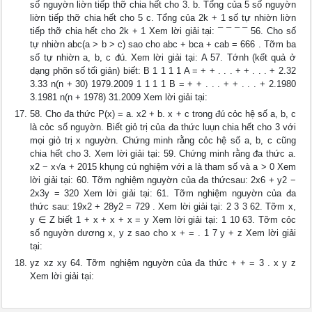
số nguyờn liờn tiếp thỡ chia hết cho 3. b. Tổng của 5 số nguyờn
liờn tiếp thỡ chia hết cho 5 c. Tổng của 2k + 1 số tự nhiờn liờn
tiếp thỡ chia hết cho 2k + 1 Xem lời giải tại: ¯ ¯ ¯ ¯ 56. Cho số
tự nhiờn abc(a > b > c) sao cho abc + bca + cab = 666 . Tỡm ba
số tự nhiờn a, b, c đú. Xem lời giải tại: A 57. Tớnh (kết quả ở
dạng phõn số tối giản) biết: B 1 1 1 1 A = + + . . . + + . . . + 2.32
3.33 n(n + 30) 1979.2009 1 1 1 1 B = + + . . . + + . . . + 2.1980
3.1981 n(n + 1978) 31.2009 Xem lời giải tại:
58. Cho đa thức P(x) = a. x2 + b. x + c trong đú cỏc hệ số a, b, c
là cỏc số nguyờn. Biết giỏ trị của đa thức luụn chia hết cho 3 với
mọi giỏ trị x nguyờn. Chứng minh rằng cỏc hệ số a, b, c cũng
chia hết cho 3. Xem lời giải tại: 59. Chứng minh rằng đa thức a.
x2 − x√a + 2015 khụng cú nghiệm với a là tham số và a > 0 Xem
lời giải tại: 60. Tỡm nghiệm nguyờn của đa thứcsau: 2x6 + y2 −
2x3y = 320 Xem lời giải tại: 61. Tỡm nghiệm nguyờn của đa
thức sau: 19x2 + 28y2 = 729 . Xem lời giải tại: 2 3 3 62. Tỡm x,
y ∈ Z biết 1 + x + x + x = y Xem lời giải tại: 1 10 63. Tỡm cỏc
số nguyờn dương x, y z sao cho x + = . 1 7 y + z Xem lời giải
tại:
yz xz xy 64. Tỡm nghiệm nguyờn của đa thức + + = 3 . x y z
Xem lời giải tại: