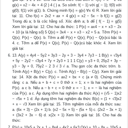
g(x) = x2 − 4x + 4 (2 ) 4 ( ) a. So sỏnh: f( − 1) với g( − 1); f(0) với
g(0); f(1) với g(1). b. Chứng minh f(x) = g(x) ∀x ∈ R. Xem lời giải
tại: 11. Cho f(x) = 2x2 + ax + 4 g(x) = x2 − 5x − b f(1) = g(2)
Trong đú a; b là cỏc hằng số. Xỏc định a; b để { f( − 1) = g(5)
Xem lời giải tại: 12. Cho hai đa thức: 1 P(x) = ax4 − x + x3 − 2x
+ 10 (a là hằng số) 5 Q(x) = 3x4 − x + x3 − x2 + 5 a. Tỡm P(x) +
Q(x); P(x) − Q(x). b. Tỡm a để P(x) + Q(x); P(x) − Q(x)cú bậc là
4. c. Tỡm a để P(x) + Q(x); P(x) − Q(x)cú bậc khỏc 4. Xem lời
giải tại:
13. A(y) = 4y4 − 5y2 + 3y3 − 2y + 3 − 3y4 + 7y3 − 1 B(y) = √3y4
+ 5y − 2y2 − √3y4 + 7y + 2y3 + 1 1 1 C(y) = y3 + 0, 25y2 + 3y −
y3 − 3y + 0, 75y2 − 2 3 √ 3 √ a. Thu gọn cỏc đa thức trờn. b.
Tớnh A(y) + B(y) + C(y). c. Tớnh A(y) − B(y) − C(y). Xem lời giải
tại: 14. Xột đa thức P(x) = ax2 + bx + c (a ≠ 0). Chứng minh
rằng: c a. Nếu a + b + c = 0 thỡ x = 1; x = là hai nghiệm của
P(x). a c b. Nếu a − b + c = 0 thỡ x = − 1; x = − là hai nghiệm
của P(x). a c. Áp dụng tỡm hai nghiệm đa thức A(x) = (√5 − 1)x2
− √5x + 1 d. Áp dụng tỡm hai nghiệm đa thức B(x) = (1 + √3)x2
+ x − √3 Xem lời giải tại: 15. Tỡm nghiệm của mỗi đa thức sau:
a. (6x + 3) − (2x + 1) b. (x2 − 5x + 5) − (5x + 5) c. (2x2 − 3x + 1)
+ (3x2 + 3x − 6) d. x(2x + 1) Xem lời giải tại: 16. Cho hai đa
thức:
P(x) = 10x5 + 2x + 1 − 8x4 − 4x2 + 6x3 Q(x) = 10 − 8x − 10x5 +