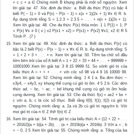
+ c c + a ∈ Chứng minh B khụng phải là một số nguyờn. Xem
lời giải tại: 47. Xỏc định đa thức: a. Biết đa thức P(x) cú bậc 4
biết P( − 1) = 0 và P(x) − P(x − 1) = x(x + 1)(2x + 1) ∀x ∈ R. b.
Áp dụng tớnh tổng S = 1.2.3 + 2.3.5 + . . . + n(n + 1)(2n + 1).
Xem lời giải tại: 48. Cho đa thức P(x) thỏa món: 1 1 P(1) = 1; P
= P(x) ∀x ≠ 0 ( x ) x2 P(x1 + x2) = P(x1) + P(x2) ∀x1; x2 ∈ R 5
Tớnh P . (7 )
Xem lời giải tại: 49. Xỏc định đa thức: a. Biết đa thức P(x) cú
bậc là 2 biết P(x) − P(x − 1) = x ∀x ∈ R. b. Áp dụng tớnh tổng: S
= 1 + 2 + 3 + . . . + n. Xem lời giải tại: 50. Tỡm ba chữ số đầu
tiờn bờn trỏi của số A biết A = 1 + 22 + 33 + 44 + . . . + 999999 +
10001000 Xem lời giải tại: 3 8 15 9999 51. So sỏnh giỏ trị của
biểu thức A = + + + . . . + với cỏc số 98 và 4 9 16 10000 99.
Xem lời giải tại: 52. Chứng minh rằng: 1 4 1 a. Ba đơn thức −
x3y4, − x4y3, xy khụng thể cựng cú giỏ trị õm. 4 5 2 b. Cỏc đơn
thức ad, − bc, − ac, − bd khụng thể cựng cú giỏ trị õm hoặc
cựng dương. Xem lời giải tại: 53. Cho đa thức f(x) = ax2 + bx +
c với a, b, c là cỏc số thực. Biết rằng f(0); f(1); f(2) cú giỏ trị
nguyờn. Chứng minh rằng: a. 2a và 2b cú giỏ trị nguyờn b. Với
mọi giỏ trị của n ∈ Z thỡ f(n) ∈ Z
Xem lời giải tại: 54. Tớnh giỏ trị của biểu thức A = (12 + 22 + . . .
+ 20162)(a + b)(a + 2b). . . (a + 2015b)(a + 2016b). 3 Với a = ; b
= − 0, 2 5 Xem lời giải tại: 55. Chứng minh rằng: a. Tổng của ba