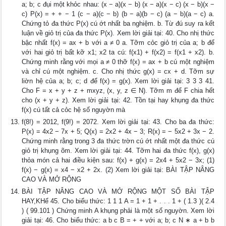
a; b; c đụi một khỏc nhau: (x − a)(x − b) (x − a)(x − c) (x − b)(x −
c) P(x) = + + − 1 (c − a)(c − b) (b − a)(b − c) (a − b)(a − c) a.
Chứng tỏ đa thức P(x) cú ớt nhất ba nghiệm. b. Từ đú suy ra kết
luận về giỏ trị của đa thức P(x). Xem lời giải tại: 40. Cho nhị thức
bậc nhất f(x) = ax + b với a ≠ 0 a. Tỡm cỏc giỏ trị của a; b để
với hai giỏ trị bất kỡ x1; x2 ta cú: f(x1) + f(x2) = f(x1 + x2). b.
Chứng minh rằng với mọi a ≠ 0 thỡ f(x) = ax + b cú một nghiệm
và chỉ cú một nghiệm. c. Cho nhị thức g(x) = cx + d. Tỡm sự
liờn hệ của a; b; c; d để f(x) = g(x). Xem lời giải tại: 3 3 3 41.
Cho F = x + y + z + mxyz, (x, y, z ∈ N). Tỡm m để F chia hết
cho (x + y + z). Xem lời giải tại: 42. Tồn tại hay khụng đa thức
f(x) cú tất cả cỏc hệ số nguyờn mà
f(8!) = 2012, f(9!) = 2072. Xem lời giải tại: 43. Cho ba đa thức:
P(x) = 4x2 − 7x + 5; Q(x) = 2x2 + 4x − 3; R(x) = − 5x2 + 3x − 2.
Chứng minh rằng trong 3 đa thức trờn cú ớt nhất một đa thức cú
giỏ trị khụng õm. Xem lời giải tại: 44. Tỡm hai đa thức f(x), g(x)
thỏa món cả hai điều kiện sau: f(x) + g(x) = 2x4 + 5x2 − 3x; (1)
f(x) − g(x) = x4 − x2 + 2x. (2) Xem lời giải tại: BÀI TẬP NÂNG
CAO VÀ MỞ RỘNG
BÀI TẬP NÂNG CAO VÀ MỞ RỘNG MỘT SỐ BÀI TẬP
HAY,KHể 45. Cho biểu thức: 1 1 1 A = 1 + 1 + . . . 1 + ( 1.3 )( 2.4
) ( 99.101 ) Chứng minh A khụng phải là một số nguyờn. Xem lời
giải tại: 46. Cho biểu thức: a b c B = + + với a; b; c N ∗ a + b b