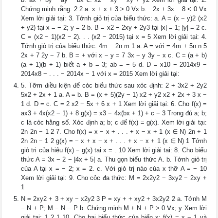
Chứng minh rằng: 2 2 a. x + x + 3 > 0 ∀x b. −2x + 3x − 8 < 0 ∀x
Xem lời giải tại: 3. Tớnh giỏ trị của biểu thức: a. A = (x − y)2 (x2
+ y2) tại x = − 2; y = 2 b. B = x2 − 2xy + 2y3 tại |x| = 1; |y| = 2 c.
C = (x2 − 1)(x2 − 2). . . (x2 − 2015) tại x = 5 Xem lời giải tại: 4.
Tớnh giỏ trị của biểu thức: 4m − 2n m 1 a. A = với = 4m + 5n n 5
2x + 7 2y − 7 b. B = + với x − y = 7 3x − y 3y − x c. C = (a + b)
(a + 1)(b + 1) biết a + b = 3; ab = − 5 d. D = x10 − 2014x9 −
2014x8 − . . . − 2014x − 1 với x = 2015 Xem lời giải tại:
5. Tỡm điều kiện để cỏc biểu thức sau xỏc định: 2 + 3x2 + 2y2
5x2 + 2x + 1 a. A = b. B = (x + 5)(2y − 1) x2 + y2 x2 + 2x + 3 x −
1 d. D = c. C = 2 x2 − 5x + 6 x + 1 Xem lời giải tại: 6. Cho f(x) =
ax3 + 4x(x2 − 1) + 8 g(x) = x3 − 4x(bx + 1) + c − 3 Trong đú a; b;
c là cỏc hằng số. Xỏc định a; b; c để f(x) = g(x). Xem lời giải tại:
2n 2n − 1 2 7. Cho f(x) = x − x + . . . + x − x + 1 (x ∈ N) 2n + 1
2n 2n − 1 2 g(x) = − x + x − x + . . . + x − x + 1 (x ∈ N) 1 Tớnh
giỏ trị của hiệu f(x) − g(x) tại x = . 10 Xem lời giải tại: 8. Cho biểu
thức A = 3x − 2 − |4x + 5| a. Thu gọn biểu thức A. b. Tớnh giỏ trị
của A tại x = − 2; x = 2. c. Với giỏ trị nào của x thỡ A = − 10
Xem lời giải tại: 9. Cho cỏc đa thức: M = 2x2y2 − 3xy2 − 2xy +
1
N = 2xy2 + 3 + xy − x2y2 3 P = xy + + xy2 + 3x2y2 2 a. Tớnh M
− N + P; M − N − P b. Chứng minh M + N + P > 0 ∀x; y Xem lời
giải tại: 1 2 1 10. Cho hai biểu thức của biến x: f(x) = x − 1 và