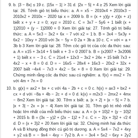
b. |3 − 8x| ≤ 19 c. |15x − 1| > 31 d. |2x − 5| + 4 ≥ 25 Xem lời giải
tại: 26. Tớnh giỏ trị biểu thức: a. A = x5 − 2010x4 + 2010x3 −
2010x2 + 2010x − 2020 tại x = 2009 b. B = (x + y)(y + z)(x + z)
biết x + y + z = 0; xyz = 2010 c. C = 3x7 − 5y6 + 1 biết (x +
1)2010 + (y − 1)2000 = 0 Xem lời giải tại: 27. Tớnh giỏ trị biểu
thức: a. A = 5x3 − 3x2 + 6x − 7 với x2 = 1 b. B = 3x4 − 5x3y +
6x2 − 10xy + 2010 với 3x − 5y = 0 2a + 3b a 10 c. C = với = a +
3b b 3 Xem lời giải tại: 28. Tỡm cỏc giỏ trị của cỏc đa thức sau:
a. A = x15 + 3x14 + 5 biết x + 3 = 0 2007 b. B = (x2007 + 3x2006
+ 1) biết x = − 3 c. C = 21x4 + 12x3 − 3x2 + 24x + 15 biết 7x3 +
4x2 − x + 8 = 0 d. D = − 16x5 − 28x4 + 16x3 − 20x2 + 32x +
2007 biết −4x4 − 7x3 + 4x2 − 5x + 8 = 0 Xem lời giải tại: 29.
Chứng minh rằng cỏc đa thức sau cú nghiệm: a. f(x) = mx2 + 7n
với 4m + 7n = 0
b. g(x) = ax2 + bx + c với 4a − 2b + c = 0 c. h(x) = ax3 + bx2 +
cx + d với −8a + 4b − 2c + d = 0 d. k(x) = m2x3 − 2mx2 + 4mx
− 8m2 Xem lời giải tại: 30. Tỡm x biết: a. |x + 2| + |x − 5| = 7 b.
|x + 3| − 2x = |x − 4| Xem lời giải tại: 31. Tỡm giỏ trị nhỏ nhất
hoặc lớn nhất của mỗi biểu thức sau: a. A = (x + 10)2 + (y − 10)2
+ 2015 b. B = (3x − y)2 + (2x − 1)2 + 7 c. C = − 2(x + 3)2 + √2 4
d. D = (x + 3)2 + 20 Xem lời giải tại: 32. Chứng minh hai đa thức
A và B khụng đồng thời cú giỏ trị dương. a. A = 5x4 − 7x2 + 4xy
+ y2 và B = − 9x4 − 4xy − 7y2 b. A = − 3x4 + 5x2 − 6xy + 2y2