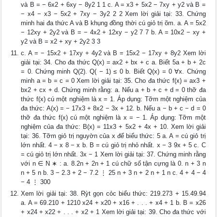
và B = − 6x2 + 6xy − 8y2 1 1 c. A = x3 + 5x2 − 7xy + y2 và B =
− x4 − x3 − 5x2 + 7xy − 3y2 2 2 Xem lời giải tại: 33. Chứng
minh hai đa thức A và B khụng đồng thời cú giỏ trị õm. a. A = 5x2
− 12xy + 2y2 và B = − 4x2 + 12xy − y2 7 7 b. A = 10x2 − xy +
y2 và B = x2 + xy + 2y2 3 3
c. A = − 15x2 + 17xy + 4y2 và B = 15x2 − 17xy + 8y2 Xem lời
giải tại: 34. Cho đa thức Q(x) = ax2 + bx + c a. Biết 5a + b + 2c
= 0. Chứng minh Q(2). Q( − 1) ≤ 0 b. Biết Q(x) = 0 ∀x. Chứng
minh a = b = c = 0 Xem lời giải tại: 35. Cho đa thức f(x) = ax3 +
bx2 + cx + d. Chứng minh rằng: a. Nếu a + b + c + d = 0 thỡ đa
thức f(x) cú một nghiệm là x = 1. Áp dụng: Tỡm một nghiệm của
đa thức: A(x) = − 17x3 + 8x2 − 3x + 12. b. Nếu a − b + c − d = 0
thỡ đa thức f(x) cú một nghiệm là x = − 1. Áp dụng: Tỡm một
nghiệm của đa thức: B(x) = 11x3 + 5x2 + 4x + 10. Xem lời giải
tại: 36. Tỡm giỏ trị nguyờn của x để biểu thức: 5 a. A = cú giỏ trị
lớn nhất. 4 − x 8 − x b. B = cú giỏ trị nhỏ nhất. x − 3 9x + 5 c. C
= cú giỏ trị lớn nhất. 3x − 1 Xem lời giải tại: 37. Chứng minh rằng
với n ∈ N ∗ : a. 8.2n + 2n + 1 cú chữ số tận cựng là 0. n + 3 n
n + 5 n b. 3 − 2.3 + 2 − 7.2 ⋮ 25 n + 3 n + 2 n + 1 n c. 4 + 4 − 4
− 4 ⋮ 300
Xem lời giải tại: 38. Rỳt gọn cỏc biểu thức: 219.273 + 15.49.94
a. A = 69.210 + 1210 x24 + x20 + x16 + . . . + x4 + 1 b. B = x26
+ x24 + x22 + . . . + x2 + 1 Xem lời giải tại: 39. Cho đa thức với