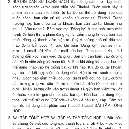
HƯỚNG DẪN SỬ DỤNG SÁCH Bạn đang cầm trờn tay cuốn
sỏch tương tỏc được phỏt triển bởi Tiladođ. Cuốn sỏch này là
phiờn bản in của sỏch điện tử tại Để cú thể sử dụng hiệu quả
cuốn sỏch, bạn cần cú tài khoản sử dụng tại Tiladođ. Trong
trường hợp bạn chưa cú tài khoản, bạn cần tạo tài khoản như
sau: 1. Vào trang 2. Bấm vào nỳt "Đăng ký" ở gúc phải trờn màn
hỡnh để hiển thị ra phiếu đăng ký. 3. Điền thụng tin của bạn vào
phiếu đăng ký thành viờn hiện ra. Chỳ ý những chỗ cú dấu sao
màu đỏ là bắt buộc. 4. Sau khi bấm "Đăng ký", bạn sẽ nhận
được 1 email gửi đến hũm mail của bạn. Trong email đú, cú 1
đường dẫn xỏc nhận việc đăng ký. Bạn chỉ cần bấm vào đường
dẫn đú là việc đăng ký hoàn tất. 5. Sau khi đăng ký xong, bạn cú
thể đăng nhập vào hệ thống bất kỳ khi nào. Khi đó cú tài khoản,
bạn cú thể kết hợp việc sử dụng sỏch điện tử với sỏch in cựng
nhau. Sỏch bao gồm nhiều cõu hỏi, dưới mỗi cõu hỏi cú 1 đường
dẫn tương ứng với cõu hỏi trờn phiờn bản điện tử như hỡnh ở
dưới. Nhập đường dẫn vào trỡnh duyệt sẽ giỳp bạn kiểm tra đỏp
ỏn hoặc xem lời giải chi tiết của bài tập. Nếu bạn sử dụng điện
thoại, cú thể sử dụng QRCode đi kốm để tiện truy cập. Cảm ơn
bạn đó sử dụng sản phẩm của Tiladođ Tiladođ BÀI TẬP TỔNG
HỢP
BÀI TẬP TỔNG HỢP BÀI TẬP ễN TẬP TỔNG HỢP 1. Đặt thừa
số chung để viết cỏc tổng sau thành tớch: a. ab + bd − ac − cd
b. ax + by − ay − bx c. x2 − xy − xy + y2 Xem lời giải tại: 2.