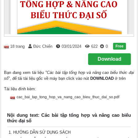
Free
18 trang
Đức Chiến
03/01/2024
622
0
Download
Bạn đang xem tài liệu
"Các bài tập tổng hợp và nâng cao biểu thức đại
số"
, để tải tài liệu gốc về máy bạn click vào nút
DOWNLOAD
ở trên
Tài liệu đính kèm:
cac_bai_tap_tong_hop_va_nang_cao_bieu_thuc_dai_so.pdf
Nội dung text: Các bài tập tổng hợp và nâng cao biểu
thức đại số
HƯỚNG DẪN SỬ DỤNG SÁCH