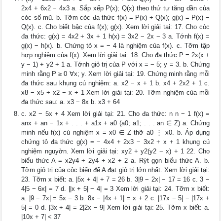
2x4 + 6x2 − 4x3 a. Sắp xếp P(x); Q(x) theo thứ tự tăng dần của
cỏc số mũ. b. Tỡm cỏc đa thức f(x) = P(x) + Q(x); g(x) = P(x) −
Q(x). c. Cho biết bậc của f(x); g(x). Xem lời giải tại: 17. Cho cỏc
đa thức: g(x) = 4x2 + 3x + 1 h(x) = 3x2 − 2x − 3 a. Tớnh f(x) =
g(x) − h(x). b. Chứng tỏ x = − 4 là nghiệm của f(x). c. Tỡm tập
hợp nghiệm của f(x). Xem lời giải tại: 18. Cho đa thức P = 2x(x +
y − 1) + y2 + 1 a. Tớnh giỏ trị của P với x = − 5; y = 3. b. Chứng
minh rằng P ≥ 0 ∀x; y. Xem lời giải tại: 19. Chứng minh rằng mỗi
đa thức sau khụng cú nghiệm: a. x2 − x + 1 b. x4 + 2x2 + 1 c.
x8 − x5 + x2 − x + 1 Xem lời giải tại: 20. Tỡm nghiệm của mỗi
đa thức sau: a. x3 − 8x b. x3 + 64
c. x2 − 5x + 4 Xem lời giải tại: 21. Cho đa thức: n n − 1 f(x) =
anx + an − 1x + . . . + a1x + a0 (a0; a1; . . . an ∈ Z) a. Chứng
minh nếu f(x) cú nghiệm x = x0 ∈ Z thỡ a0 ⋮ x0. b. Áp dụng
chứng tỏ đa thức g(x) = − 4x4 + 2x3 − 3x2 + x + 1 khụng cú
nghiệm nguyờn. Xem lời giải tại: xy2 + y2(y2 − x) + 1 22. Cho
biểu thức A = x2y4 + 2y4 + x2 + 2 a. Rỳt gọn biểu thức A. b.
Tỡm giỏ trị của cỏc biến để A đạt giỏ trị lớn nhất. Xem lời giải tại:
23. Tỡm x biết: a. |5x + 4| + 7 = 26 b. 3|9 − 2x| − 17 = 16 c. 3 −
4|5 − 6x| = 7 d. ||x + 5| − 4| = 3 Xem lời giải tại: 24. Tỡm x biết:
a. |9 − 7x| = 5x − 3 b. 8x − |4x + 1| = x + 2 c. |17x − 5| − |17x +
5| = 0 d. |3x + 4| = 2|2x − 9| Xem lời giải tại: 25. Tỡm x biết: a.
|10x + 7| < 37