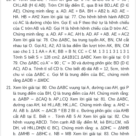
CH⊥AB (H ∈ AB). Trờn CH lấy điểm E, qua B kẻ BD⊥AE (D ∈
AE). Chứng minh rằng: a. AD. AE + BA. BH = AB2 b. AD. AE −
HA. HB = AH2 Xem lời giải tại: 77. Cho hỡnh bỡnh hành ABCD
cú AC là đường chộo lớn. Gọi E và F theo thứ tự là hỡnh chiếu
của C trờn AB và AD. Gọi H là hỡnh hỡnh chiếu của D trờn AC.
Chứng minh rằng: a. AD. AF = AC. AH b. AD. AF + AB. AE = AC2
Xem lời giải tại: 78. Cho ΔABC, ba trung tuyến AK, BN, CM cắt
nhau tại O. Gọi A1; A2; A3 là ba điểm lần lượt trờn AK, BN, CM
sao cho 1 1 1 AA = A K; BB = B N; CC = C M. 1 3 1 1 3 1 1 3 1
Tớnh S biết S = 128 cm2. ΔA1B1C1 ΔABC Xem lời giải tại: 0 0
79. Cho ΔABC cú Aˆ = 90 ; Cˆ = 30 và đường phõn giỏc BD (D ∈
AC). AD a. Tớnh tỉ số CD b. Cho biết độ dài AB = 12, 5cm, tớnh
chu vi của ΔABC c. Gọi M là trung điểm của BC, chứng minh
rằng ΔADB = ΔMDC
Xem lời giải tại: 80. Cho ΔABC vuụng tại A, đường cao AH, gọi P
là trung điểm của BH, Q là trung điểm của AH. Chứng minh rằng:
a. ΔABP ∼ ΔCAQ b. AP⊥CQ Xem lời giải tại: 81. Cho ΔABC,
đường cao AH, kẻ HI⊥AB; HK⊥AC. Chứng minh rằng: a. AH2 =
AI. AB b. ΔAIK ∼ ΔACB ^ EB 2 BI c. Đường phõn giỏc của AHB
cắt AB tại E. Biết = . Tớnh AB 5 AI Xem lời giải tại: 82. Cho
hỡnh vuụng ABCD. Trờn cạnh AB lấy điểm M, kẻ BH⊥CM, nối
DH, vẽ HN⊥DH(N ∈ BC). Chứng minh rằng: a. ΔDHC ∼ ΔNHB
b. ΔMHB ∼ ΔBHC c. NB = MB Xem lời giải tại: 83. Cho hỡnh