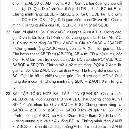
chữ nhật ABCD cú AD = 6cm; AB = 8cm và hai đường chộo cắt
nhau tại O. Qua D kẻ đường thẳng d⊥DB , d cắt BC tại E. a.
Chứng minh rằng: ΔBDE ∼ ΔDCE 2 b. Kẻ CH⊥DE tại H, chứng
minh DC = CH. DB c. Gọi K là giao điểm của OE và HC. Chứng
minh K là trung điểm của HC. SEHC d. Tớnh tỷ số SEDB
Xem lời giải tại: 84. Cho ΔABC vuụng tại A cú AH là đường cao,
gọi D và E lần lượt là hỡnh chiếu vuụng gúc của H lờn AB, AC.
a. Chứng minh rằng ΔAED ∼ ΔABC b. Giả sử SABC = 2SADHE
. Chứng minh rằng ΔABC vuụng cõn tại A. Xem lời giải tại: 85.
Cho hỡnh thang ABCD cú (AB//CD), AB = m; CD = n(n > m), cỏc
điểm P, Q lần lượt trờn cỏc cạnh AD, BC sao cho PQ/ /AB/ /CD;
SABQP = SPQCD. Chứng m2 + n2 minh rằng: PQ2 = 2 Xem lời
giải tại: 86. Cho ΔABC cõn tại đỉnh A và H là trung điểm của cạnh
BC. Gọi I là hỡnh chiếu vuụng gúc của H lờn cạnh AC và O là
trung điểm của HI. Chứng minh rằng ΔBIC ∼ ΔAOH. Xem lời giải
tại:
BÀI TẬP TỔNG HỢP BÀI TẬP LIấN QUAN 87. Cho tứ giỏc
ABCD cú hai gúc vuụng tại đỉnh A và C, hai đường chộo AC và
BD ^ ^ cắt nhau tại O và BAC = BDC. Chứng minh rằng: a.
ΔABO ∼ ΔDCO b. ΔBCO ∼ ΔADO Xem lời giải tại: 88. Cho
hỡnh chữ nhật ABCD, cú AB = 12cm, BC = 9cm. Gọi H là chõn
đường vuụng gúc kẻ từ A xuống BD. a. Chứng minh rằng ΔAHB
∼ ΔBCD b. Tớnh độ dài đoạn thẳng AH c. Tớnh diện tớch ΔAHB