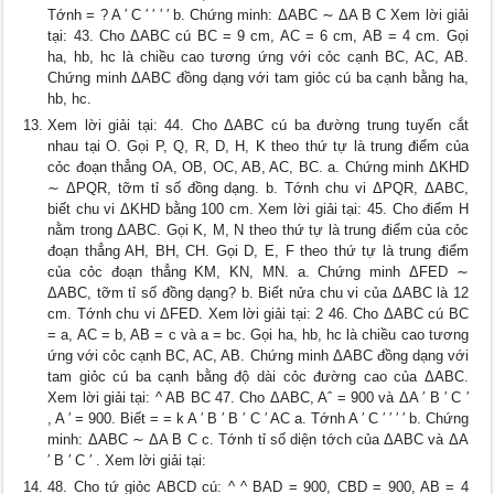
Tớnh = ? A ′ C ′ ′ ′ ′ b. Chứng minh: ΔABC ∼ ΔA B C Xem lời giải
tại: 43. Cho ΔABC cú BC = 9 cm, AC = 6 cm, AB = 4 cm. Gọi
ha, hb, hc là chiều cao tương ứng với cỏc cạnh BC, AC, AB.
Chứng minh ΔABC đồng dạng với tam giỏc cú ba cạnh bằng ha,
hb, hc.
Xem lời giải tại: 44. Cho ΔABC cú ba đường trung tuyến cắt
nhau tại O. Gọi P, Q, R, D, H, K theo thứ tự là trung điểm của
cỏc đoạn thẳng OA, OB, OC, AB, AC, BC. a. Chứng minh ΔKHD
∼ ΔPQR, tỡm tỉ số đồng dạng. b. Tớnh chu vi ΔPQR, ΔABC,
biết chu vi ΔKHD bằng 100 cm. Xem lời giải tại: 45. Cho điểm H
nằm trong ΔABC. Gọi K, M, N theo thứ tự là trung điểm của cỏc
đoạn thẳng AH, BH, CH. Gọi D, E, F theo thứ tự là trung điểm
của cỏc đoạn thẳng KM, KN, MN. a. Chứng minh ΔFED ∼
ΔABC, tỡm tỉ số đồng dạng? b. Biết nửa chu vi của ΔABC là 12
cm. Tớnh chu vi ΔFED. Xem lời giải tại: 2 46. Cho ΔABC cú BC
= a, AC = b, AB = c và a = bc. Gọi ha, hb, hc là chiều cao tương
ứng với cỏc cạnh BC, AC, AB. Chứng minh ΔABC đồng dạng với
tam giỏc cú ba cạnh bằng độ dài cỏc đường cao của ΔABC.
Xem lời giải tại: ^ AB BC 47. Cho ΔABC, Aˆ = 900 và ΔA ′ B ′ C ′
, A ′ = 900. Biết = = k A ′ B ′ B ′ C ′ AC a. Tớnh A ′ C ′ ′ ′ ′ b. Chứng
minh: ΔABC ∼ ΔA B C c. Tớnh tỉ số diện tớch của ΔABC và ΔA
′ B ′ C ′ . Xem lời giải tại:
48. Cho tứ giỏc ABCD cú: ^ ^ BAD = 900, CBD = 900, AB = 4