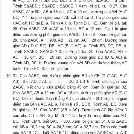
∈ AC). a. Tớnh BD, DC, DE? 2 b. Cho biết SΔABC = a cm .
Tớnh SΔABD ; SΔADE ; SΔDCE ? Xem lời giải tại: 0 27. Cho
ΔABC, Aˆ = 90 , AB = 15 cm, AC = 20 cm, đường cao AH (H ∈
BC). ^ ^ Tia phõn giỏc của HAB cắt HB tại D. Tia phõn giỏc của
HAC cắt HC tại E. a. Tớnh AH. b. Tớnh DH, HE. Xem lời giải tại:
28. Cho ΔABC, AB = AC = 10 cm, BC = 12 cm. Gọi I là giao
điểm cỏc đường phõn giỏc của ΔABC. Tớnh BI. Xem lời giải tại:
29. Cho ΔABC, Aˆ = 900, AB = 21 cm, AC = 28 cm. Đường phõn
giỏc AD ( D ∈ BC), DE⊥AC (E ∈ AC). a. Tớnh BD, DC, DE. b.
Tớnh SΔABD; SΔACD ? Xem lời giải tại: 30. Cho ΔABC, AB =
AC = 15 cm, BC = 10 cm. Đường phõn giỏc BD (D ∈ AC) a.
Tớnh AD, DC. b. Đường vuụng gúc với BD cắt đường thẳng AC
tại E. Tớnh EC. Xem lời giải tại:
31. Cho ΔABC, cỏc đường phõn giỏc BD và CE (D ∈ AC, E ∈
AB). Biết AD 2 AE 5 = ; = . DC 3 EB 6 Tớnh cỏc cạnh của
ΔABC, biết chu vi của ΔABC bằng 45 cm. Xem lời giải tại: 32.
Cho ΔABC, AB = 12 cm, AC = 18 cm, đường phõn giỏc AD (D ∈
BC). Điểm I thuộc đoạn thẳng AD sao cho AI = 2ID. Gọi E là giao
điểm của BI và AC. AE a. Tớnh tỉ số . EC b. Tớnh AE, EC. Xem
lời giải tại: 33. Cho ΔABC (AB < AC). Trờn cạnh AC lấy điểm D
sao cho CD = AB. Gọi M, N ^ ^ lần lượt là trung điểm của AD,
BC. Tớnh CMN, biết BAC = 500. Xem lời giải tại: 34. Cho ΔABC
cú: AB = 16,2 cm; BC = 24,3 cm; AC = 32,7 cm. Tớnh cỏc cạnh
của ΔA ′ B ′ C ′ , biết ΔA ′ B ′ C ′ đồng dạng với ΔABC và: a. A’B’