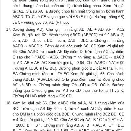
dài đoạn thẳng song song với cạnh đỏy của hỡnh thang và chia
hỡnh thang thành hai phần cú diện tớch bằng nhau. Xem lời giải
tại: 61. Giả sử AC là đường chộo lớn nhất trong hỡnh bỡnh hành
ABCD. Từ C kẻ CE vuụng gúc với AB (E thuộc đường thẳng AB)
và CF vuụng gúc với AD (F thuộc
đường thẳng AD). Chứng minh rằng: AB. AE + AD. AF = AC2
Xem lời giải tại: 62. Hỡnh thang ABCD (AB//CD) cú ^ ^ AB = 2,
5cm; AD = 3, 5cm; BD = 5cm; DAB = DBC a. Chứng minh rằng
ΔADB ∼ ΔBCD b. Tớnh độ dài cỏc cạnh BC, CD Xem lời giải tại:
63. Cho ΔABC trờn cạnh AB lấy điểm D, trờn cạnh AC lấy điểm
E sao cho ^ ^ ADE = ACB. Chứng minh rằng: a. ΔADE ∼ ΔACB
b. AD. AB = AE. AC Xem lời giải tại: 0 64. Cho ΔABC cú Aˆ = 90
, dựng AH⊥BC (H ∈ BC). Đường phõn giỏc BE cắt AH tại F. FH
EA Chứng minh rằng = . FA EC Xem lời giải tại: 65. Cho hỡnh
thang ABCD, (AB//CD). Gọi O là giao điểm của hai đường chộo
AC và BD. a. Chứng minh rằng: OA. OD = OB. OC b. Đường
thẳng qua O vuụng gúc với AB và CD theo thứ tự tại H và K.
Chứng OH AB minh rằng = OK CD
Xem lời giải tại: 66. Cho ΔABC cõn tại A, M là trung điểm của
BC. Trờn cạnh AB lấy điểm D, trờn ^ cạnh AC lấy điểm E sao
cho DM là tia phõn giỏc của BDE. Chứng minh rằng BC2 BD. CE
= 4 Xem lời giải tại: ^ ^ 67. Cho ΔABC và ΔA ′ B ′ C ′ biết Aˆ + A ′
= 1800; Bˆ = B ′ . Chứng minh rằng AB. A ′ B ′ + AC. A ′ C ′ = BC.
B ′ C ′ Xem lời giải tại: 1 1 1 68. Cho ΔABC cú Aˆ = 2Bˆ = 4Cˆ .