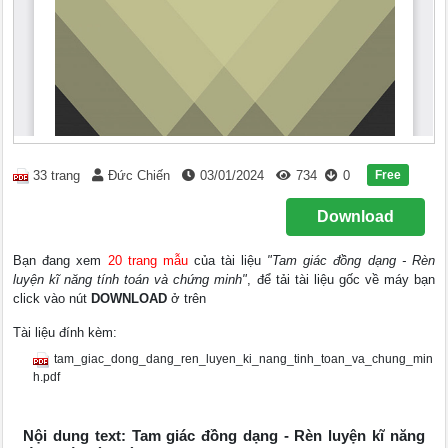
Free
33 trang
Đức Chiến
03/01/2024
734
0
Download
Bạn đang xem
20 trang mẫu
của tài liệu
"Tam giác đồng dạng - Rèn
luyện kĩ năng tính toán và chứng minh"
, để tải tài liệu gốc về máy bạn
click vào nút
DOWNLOAD
ở trên
Tài liệu đính kèm:
tam_giac_dong_dang_ren_luyen_ki_nang_tinh_toan_va_chung_min
h.pdf
Nội dung text: Tam giác đồng dạng - Rèn luyện kĩ năng