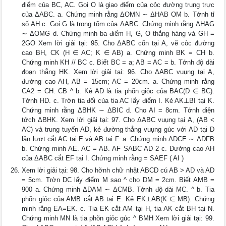
điểm của BC, AC. Gọi O là giao điểm của cỏc đường trung trực
của ΔABC. a. Chứng minh rằng ΔOMN ∼ ΔHAB OM b. Tớnh tỉ
số AH c. Gọi G là trọng tõm của ΔABC. Chứng minh rằng ΔHAG
∼ ΔOMG d. Chứng minh ba điểm H, G, O thẳng hàng và GH =
2GO Xem lời giải tại: 95. Cho ΔABC cõn tại A, vẽ cỏc đường
cao BH, CK (H ∈ AC; K ∈ AB) a. Chứng minh BK = CH b.
Chứng minh KH // BC c. Biết BC = a; AB = AC = b. Tớnh độ dài
đoạn thẳng HK. Xem lời giải tại: 96. Cho ΔABC vuụng tại A,
đường cao AH, AB = 15cm; AC = 20cm. a. Chứng minh rằng
CA2 = CH. CB ^ b. Kẻ AD là tia phõn giỏc của BAC(D ∈ BC).
Tớnh HD. c. Trờn tia đối của tia AC lấy điểm I. Kẻ AK⊥BI tại K.
Chứng minh rằng ΔBHK ∼ ΔBIC d. Cho AI = 8cm. Tớnh diện
tớch ΔBHK. Xem lời giải tại: 97. Cho ΔABC vuụng tại A, (AB <
AC) và trung tuyến AD, kẻ đường thẳng vuụng gúc với AD tại D
lần lượt cắt AC tại E và AB tại F. a. Chứng minh ΔDCE ∼ ΔDFB
b. Chứng minh AE. AC = AB. AF SABC AD 2 c. Đường cao AH
của ΔABC cắt EF tại I. Chứng minh rằng = SAEF ( AI )
Xem lời giải tại: 98. Cho hỡnh chữ nhật ABCD cú AB > AD và AD
= 5cm. Trờn DC lấy điểm M sao ^ cho DM = 2cm. Biết AMB =
900 a. Chứng minh ΔDAM ∼ ΔCMB. Tớnh độ dài MC. ^ b. Tia
phõn giỏc của AMB cắt AB tại E. Kẻ EK⊥AB(K ∈ MB). Chứng
minh rằng EA=EK. c. Tia EK cắt AM tại H, tia AK cắt BH tại N.
Chứng minh MN là tia phõn giỏc gúc ^ BMH Xem lời giải tại: 99.