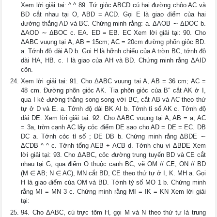
Xem lời giải tại: ^ ^ 89. Tứ giỏc ABCD cú hai đường chộo AC và
BD cắt nhau tại O, ABD = ACD. Gọi E là giao điểm của hai
đường thẳng AD và BC. Chứng minh rằng: a. ΔAOB ∼ ΔDOC b.
ΔAOD ∼ ΔBOC c. EA. ED = EB. EC Xem lời giải tại: 90. Cho
ΔABC vuụng tại A, AB = 15cm; AC = 20cm đường phõn giỏc BD.
a. Tớnh độ dài AD b. Gọi H là hỡnh chiếu của A trờn BC, tớnh độ
dài HA, HB. c. I là giao của AH và BD. Chứng minh rằng ΔAID
cõn.
Xem lời giải tại: 91. Cho ΔABC vuụng tại A, AB = 36 cm; AC =
48 cm. Đường phõn giỏc AK. Tia phõn giỏc của Bˆ cắt AK ở I,
qua I kẻ đường thẳng song song với BC, cắt AB và AC theo thứ
tự ở D và E. a. Tớnh độ dài BK AI b. Tớnh tỉ số AK c. Tớnh độ
dài DE. Xem lời giải tại: 92. Cho ΔABC vuụng tại A, AB = a; AC
= 3a, trờn cạnh AC lấy cỏc điểm DE sao cho AD = DE = EC. DB
DC a. Tớnh cỏc tỉ số ; DE DB b. Chứng minh rằng ΔBDE ∼
ΔCDB ^ ^ c. Tớnh tổng AEB + ACB d. Tớnh chu vi ΔBDE Xem
lời giải tại: 93. Cho ΔABC, cỏc đường trung tuyến BD và CE cắt
nhau tại G, qua điểm O thuộc cạnh BC, vẽ OM // CE, ON // BD
(M ∈ AB; N ∈ AC), MN cắt BD, CE theo thứ tự ở I, K. MH a. Gọi
H là giao điểm của OM và BD. Tớnh tỷ số MO 1 b. Chứng minh
rằng MI = MN 3 c. Chứng minh rằng MI = IK = KN Xem lời giải
tại:
94. Cho ΔABC, cú trực tõm H, gọi M và N theo thứ tự là trung