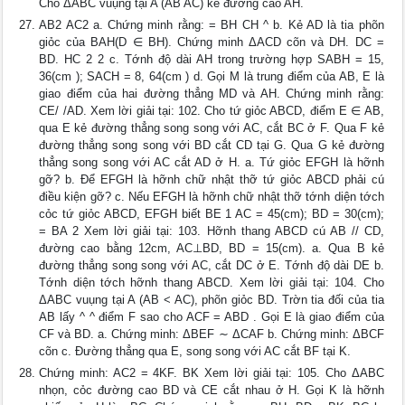
Cho ΔABC vuụng tại A (AB AC) kẻ đường cao AH.
AB2 AC2 a. Chứng minh rằng: = BH CH ^ b. Kẻ AD là tia phõn
giỏc của BAH(D ∈ BH). Chứng minh ΔACD cõn và DH. DC =
BD. HC 2 2 c. Tớnh độ dài AH trong trường hợp SABH = 15,
36(cm ); SACH = 8, 64(cm ) d. Gọi M là trung điểm của AB, E là
giao điểm của hai đường thẳng MD và AH. Chứng minh rằng:
CE/ /AD. Xem lời giải tại: 102. Cho tứ giỏc ABCD, điểm E ∈ AB,
qua E kẻ đường thẳng song song với AC, cắt BC ở F. Qua F kẻ
đường thẳng song song với BD cắt CD tại G. Qua G kẻ đường
thẳng song song với AC cắt AD ở H. a. Tứ giỏc EFGH là hỡnh
gỡ? b. Để EFGH là hỡnh chữ nhật thỡ tứ giỏc ABCD phải cú
điều kiện gỡ? c. Nếu EFGH là hỡnh chữ nhật thỡ tớnh diện tớch
cỏc tứ giỏc ABCD, EFGH biết BE 1 AC = 45(cm); BD = 30(cm);
= BA 2 Xem lời giải tại: 103. Hỡnh thang ABCD cú AB // CD,
đường cao bằng 12cm, AC⊥BD, BD = 15(cm). a. Qua B kẻ
đường thẳng song song với AC, cắt DC ở E. Tớnh độ dài DE b.
Tớnh diện tớch hỡnh thang ABCD. Xem lời giải tại: 104. Cho
ΔABC vuụng tại A (AB < AC), phõn giỏc BD. Trờn tia đối của tia
AB lấy ^ ^ điểm F sao cho ACF = ABD . Gọi E là giao điểm của
CF và BD. a. Chứng minh: ΔBEF ∼ ΔCAF b. Chứng minh: ΔBCF
cõn c. Đường thẳng qua E, song song với AC cắt BF tại K.
Chứng minh: AC2 = 4KF. BK Xem lời giải tại: 105. Cho ΔABC
nhọn, cỏc đường cao BD và CE cắt nhau ở H. Gọi K là hỡnh