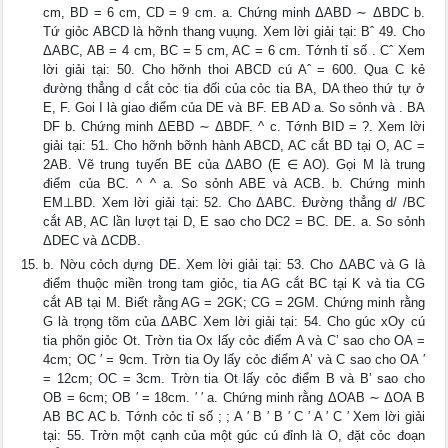
cm, BD = 6 cm, CD = 9 cm. a. Chứng minh ΔABD ∼ ΔBDC b.
Tứ giỏc ABCD là hỡnh thang vuụng. Xem lời giải tại: Bˆ 49. Cho
ΔABC, AB = 4 cm, BC = 5 cm, AC = 6 cm. Tớnh tỉ số . Cˆ Xem
lời giải tại: 50. Cho hỡnh thoi ABCD cú Aˆ = 600. Qua C kẻ
đường thẳng d cắt cỏc tia đối của cỏc tia BA, DA theo thứ tự ở
E, F. Goi I là giao điểm của DE và BF. EB AD a. So sỏnh và . BA
DF b. Chứng minh ΔEBD ∼ ΔBDF. ^ c. Tớnh BID = ?. Xem lời
giải tại: 51. Cho hỡnh bỡnh hành ABCD, AC cắt BD tại O, AC =
2AB. Vẽ trung tuyến BE của ΔABO (E ∈ AO). Gọi M là trung
điểm của BC. ^ ^ a. So sỏnh ABE và ACB. b. Chứng minh
EM⊥BD. Xem lời giải tại: 52. Cho ΔABC. Đường thẳng d/ /BC
cắt AB, AC lần lượt tại D, E sao cho DC2 = BC. DE. a. So sỏnh
ΔDEC và ΔCDB.
b. Nờu cỏch dựng DE. Xem lời giải tại: 53. Cho ΔABC và G là
điểm thuộc miền trong tam giỏc, tia AG cắt BC tại K và tia CG
cắt AB tại M. Biết rằng AG = 2GK; CG = 2GM. Chứng minh rằng
G là trọng tõm của ΔABC Xem lời giải tại: 54. Cho gúc xOy cú
tia phõn giỏc Ot. Trờn tia Ox lấy cỏc điểm A và C’ sao cho OA =
4cm; OC ′ = 9cm. Trờn tia Oy lấy cỏc điểm A’ và C sao cho OA ′
= 12cm; OC = 3cm. Trờn tia Ot lấy cỏc điểm B và B’ sao cho
OB = 6cm; OB ′ = 18cm. ′ ′ a. Chứng minh rằng ΔOAB ∼ ΔOA B
AB BC AC b. Tớnh cỏc tỉ số ; ; A ′ B ′ B ′ C ′ A ′ C ′ Xem lời giải
tại: 55. Trờn một cạnh của một gúc cú đỉnh là O, đặt cỏc đoạn