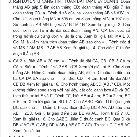
RẩN LUYỆN KĨ NĂNG TÍNH TOÁN BÀI TẬP LIấN QUAN 1. Đoạn
thẳng AB gấp 5 lần đoạn thẳng CD; đoạn thẳng A’B’ gấp 7 lần
đoạn thẳng CD. a. Tớnh tỉ số của hai đoạn thẳng AB và A’B’. b.
Cho biết đoạn thẳng MN = 505 cm và đoạn thẳng M’N’ = 707 cm.
So sỏnh hai AB MN tỉ lệ và A ′ B ′ M ′ N ′ Xem lời giải tại: 2. Cho
cỏc hỡnh vẽ. Tỡm độ dài của đoạn thẳng AN; QP, biết cỏc số
trong hỡnh cú cựng đơn vị đo là cm. Xem lời giải tại: MA 1 3.
Gọi M là điểm nằm trờn đoạn thẳng AB sao cho = . Tớnh cỏc tỉ
số MB 2 AM MB ; ? AB AB Xem lời giải tại: 4. Cho điểm C thuộc
đoạn thẳng AB.
CA 2 a. Biết AB = 20 cm, = . Tớnh độ dài CA, CB. CB 3 CA m
CA b. Biết = . Tớnh tỉ số ? AB n CB Xem lời giải tại: 5. Cho đoạn
thẳng AB. Điểm C thuộc đoạn thẳng AB, điểm D thuộc tia đối của
tia CA DA BA sao cho = = 2. Biết CD = 4 cm, tớnh độ dài AB?
CB DB Xem lời giải tại: 6. Cho hỡnh thang ABCD (AB // CD). Một
đường thẳng song song với hai đỏy, cắt cỏc cạnh bờn AD và BC
theo thứ tự tại E và F. Tớnh FC, biết AE = 4 cm; ED = 2 cm; BF
= 6 cm. Xem lời giải tại: BD 1 7. Cho ΔABC. Điểm D thuộc cạnh
BC sao cho = . Điểm E thuộc đoạn thẳng BC 4 AK AD sao cho
AE = 2ED. Gọi K là giao điểm của BE và AC. Tớnh tỉ số ? KC
Xem lời giải tại: 8. Cho ΔABC, điểm D thuộc cạnh BC. Qua D kẻ
DE // AC (E ∈ AB); DF // AB ( AE AF F AC). Tớnh: + ? ∈ AB AC
Xem lời giải tại: