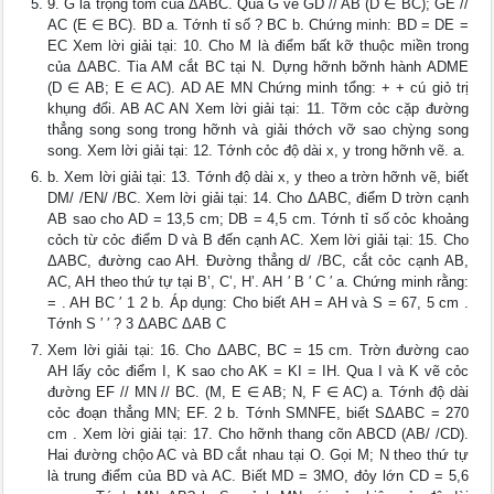
9. G là trọng tõm của ΔABC. Qua G vẽ GD // AB (D ∈ BC); GE //
AC (E ∈ BC). BD a. Tớnh tỉ số ? BC b. Chứng minh: BD = DE =
EC Xem lời giải tại: 10. Cho M là điểm bất kỡ thuộc miền trong
của ΔABC. Tia AM cắt BC tại N. Dựng hỡnh bỡnh hành ADME
(D ∈ AB; E ∈ AC). AD AE MN Chứng minh tổng: + + cú giỏ trị
khụng đổi. AB AC AN Xem lời giải tại: 11. Tỡm cỏc cặp đường
thẳng song song trong hỡnh và giải thớch vỡ sao chỳng song
song. Xem lời giải tại: 12. Tớnh cỏc độ dài x, y trong hỡnh vẽ. a.
b. Xem lời giải tại: 13. Tớnh độ dài x, y theo a trờn hỡnh vẽ, biết
DM/ /EN/ /BC. Xem lời giải tại: 14. Cho ΔABC, điểm D trờn cạnh
AB sao cho AD = 13,5 cm; DB = 4,5 cm. Tớnh tỉ số cỏc khoảng
cỏch từ cỏc điểm D và B đến cạnh AC. Xem lời giải tại: 15. Cho
ΔABC, đường cao AH. Đường thẳng d/ /BC, cắt cỏc cạnh AB,
AC, AH theo thứ tự tại B’, C’, H’. AH ′ B ′ C ′ a. Chứng minh rằng:
= . AH BC ′ 1 2 b. Áp dụng: Cho biết AH = AH và S = 67, 5 cm .
Tớnh S ′ ′ ? 3 ΔABC ΔAB C
Xem lời giải tại: 16. Cho ΔABC, BC = 15 cm. Trờn đường cao
AH lấy cỏc điểm I, K sao cho AK = KI = IH. Qua I và K vẽ cỏc
đường EF // MN // BC. (M, E ∈ AB; N, F ∈ AC) a. Tớnh độ dài
cỏc đoạn thẳng MN; EF. 2 b. Tớnh SMNFE, biết SΔABC = 270
cm . Xem lời giải tại: 17. Cho hỡnh thang cõn ABCD (AB/ /CD).
Hai đường chộo AC và BD cắt nhau tại O. Gọi M; N theo thứ tự
là trung điểm của BD và AC. Biết MD = 3MO, đỏy lớn CD = 5,6