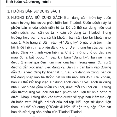
tính toán và chứng minh
HƯỚNG DẪN SỬ DỤNG SÁCH
HƯỚNG DẪN SỬ DỤNG SÁCH Bạn đang cầm trờn tay cuốn
sỏch tương tỏc được phỏt triển bởi Tiladođ. Cuốn sỏch này là
phiờn bản in của sỏch điện tử tại Để cú thể sử dụng hiệu quả
cuốn sỏch, bạn cần cú tài khoản sử dụng tại Tiladođ. Trong
trường hợp bạn chưa cú tài khoản, bạn cần tạo tài khoản như
sau: 1. Vào trang 2. Bấm vào nỳt "Đăng ký" ở gúc phải trờn màn
hỡnh để hiển thị ra phiếu đăng ký. 3. Điền thụng tin của bạn vào
phiếu đăng ký thành viờn hiện ra. Chỳ ý những chỗ cú dấu sao
màu đỏ là bắt buộc. 4. Sau khi bấm "Đăng ký", bạn sẽ nhận
được 1 email gửi đến hũm mail của bạn. Trong email đú, cú 1
đường dẫn xỏc nhận việc đăng ký. Bạn chỉ cần bấm vào đường
dẫn đú là việc đăng ký hoàn tất. 5. Sau khi đăng ký xong, bạn cú
thể đăng nhập vào hệ thống bất kỳ khi nào. Khi đó cú tài khoản,
bạn cú thể kết hợp việc sử dụng sỏch điện tử với sỏch in cựng
nhau. Sỏch bao gồm nhiều cõu hỏi, dưới mỗi cõu hỏi cú 1 đường
dẫn tương ứng với cõu hỏi trờn phiờn bản điện tử như hỡnh ở
dưới. Nhập đường dẫn vào trỡnh duyệt sẽ giỳp bạn kiểm tra đỏp
ỏn hoặc xem lời giải chi tiết của bài tập. Nếu bạn sử dụng điện
thoại, cú thể sử dụng QRCode đi kốm để tiện truy cập. Cảm ơn
bạn đó sử dụng sản phẩm của Tiladođ Tiladođ