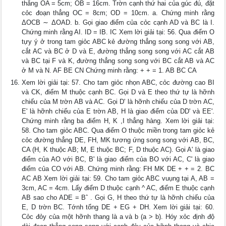
thẳng OA = 5cm; OB = 16cm. Trờn cạnh thứ hai của gúc đú, đặt
cỏc đoạn thẳng OC = 8cm; OD = 10cm. a. Chứng minh rằng
ΔOCB ∼ ΔOAD. b. Gọi giao điểm của cỏc cạnh AD và BC là I.
Chứng minh rằng AI. ID = IB. IC Xem lời giải tại: 56. Qua điểm O
tựy ý ở trong tam giỏc ABC kẻ đường thẳng song song với AB,
cắt AC và BC ở D và E, đường thẳng song song với AC cắt AB
và BC tại F và K, đường thẳng song song với BC cắt AB và AC
ở M và N. AF BE CN Chứng minh rằng: + + = 1. AB BC CA
Xem lời giải tại: 57. Cho tam giỏc nhọn ABC, cỏc đường cao BI
và CK, điểm M thuộc cạnh BC. Gọi D và E theo thứ tự là hỡnh
chiếu của M trờn AB và AC. Gọi D' là hỡnh chiếu của D trờn AC,
E' là hỡnh chiếu của E trờn AB, H là giao điểm của DD' và EE'.
Chứng minh rằng ba điểm H, K ,I thẳng hàng. Xem lời giải tại:
58. Cho tam giỏc ABC. Qua điểm O thuộc miền trong tam giỏc kẻ
cỏc đường thẳng DE, FH, MK tương ứng song song với AB, BC,
CA (H, K thuộc AB; M, E thuộc BC; F, D thuộc AC). Gọi A' là giao
điểm của AO với BC, B' là giao điểm của BO với AC, C' là giao
điểm của CO với AB. Chứng minh rằng: FH MK DE + + = 2. BC
AC AB Xem lời giải tại: 59. Cho tam giỏc ABC vuụng tại A, AB =
3cm, AC = 4cm. Lấy điểm D thuộc cạnh ^ AC, điểm E thuộc cạnh
AB sao cho ADE = Bˆ . Gọi G, H theo thứ tự là hỡnh chiếu của
E, D trờn BC. Tớnh tổng DE + EG + DH. Xem lời giải tại: 60.
Cỏc đỏy của một hỡnh thang là a và b (a > b). Hóy xỏc định độ