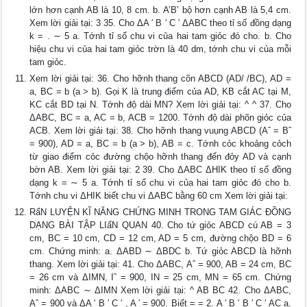
lớn hơn cạnh AB là 10, 8 cm. b. A’B’ bộ hơn cạnh AB là 5,4 cm.
Xem lời giải tại: 3 35. Cho ΔA ′ B ′ C ′ ΔABC theo tỉ số đồng dạng
k = . ∼ 5 a. Tớnh tỉ số chu vi của hai tam giỏc đó cho. b. Cho
hiệu chu vi của hai tam giỏc trờn là 40 dm, tớnh chu vi của mỗi
tam giỏc.
Xem lời giải tại: 36. Cho hỡnh thang cõn ABCD (AD/ /BC), AD =
a, BC = b (a > b). Gọi K là trung điểm của AD, KB cắt AC tại M,
KC cắt BD tại N. Tớnh độ dài MN? Xem lời giải tại: ^ ^ 37. Cho
ΔABC, BC = a, AC = b, ACB = 1200. Tớnh độ dài phõn giỏc của
ACB. Xem lời giải tại: 38. Cho hỡnh thang vuụng ABCD (Aˆ = Bˆ
= 900), AD = a, BC = b (a > b), AB = c. Tớnh cỏc khoảng cỏch
từ giao điểm cỏc đường chộo hỡnh thang đến đỏy AD và cạnh
bờn AB. Xem lời giải tại: 2 39. Cho ΔABC ΔHIK theo tỉ số đồng
dạng k = ∼ 5 a. Tớnh tỉ số chu vi của hai tam giỏc đó cho b.
Tớnh chu vi ΔHIK biết chu vi ΔABC bằng 60 cm Xem lời giải tại:
RẩN LUYỆN KĨ NĂNG CHỨNG MINH TRONG TAM GIÁC ĐỒNG
DẠNG BÀI TẬP LIấN QUAN 40. Cho tứ giỏc ABCD cú AB = 3
cm, BC = 10 cm, CD = 12 cm, AD = 5 cm, đường chộo BD = 6
cm. Chứng minh: a. ΔABD ∼ ΔBDC b. Tứ giỏc ABCD là hỡnh
thang. Xem lời giải tại: 41. Cho ΔABC, Aˆ = 900, AB = 24 cm, BC
= 26 cm và ΔIMN, Iˆ = 900, IN = 25 cm, MN = 65 cm. Chứng
minh: ΔABC ∼ ΔIMN Xem lời giải tại: ^ AB BC 42. Cho ΔABC,
Aˆ = 900 và ΔA ′ B ′ C ′ , A ′ = 900. Biết = = 2. A ′ B ′ B ′ C ′ AC a.