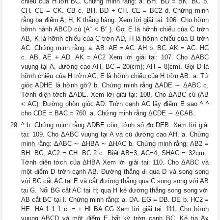
chiếu của H lờn BC. Chứng minh rằng: a. BH. BD = BK. BC b.
CH. CE = CK. CB c. BH. BD + CH. CE = BC2 d. Chứng minh
rằng ba điểm A, H, K thẳng hàng. Xem lời giải tại: 106. Cho hỡnh
bỡnh hành ABCD cú (Aˆ < Bˆ ). Gọi E là hỡnh chiếu của C trờn
AB, K là hỡnh chiếu của C trờn AD, H là hỡnh chiếu của B trờn
AC. Chứng minh rằng: a. AB. AE = AC. AH b. BC. AK = AC. HC
c. AB. AE + AD. AK = AC2 Xem lời giải tại: 107. Cho ΔABC
vuụng tại A, đường cao AH, BC = 20(cm); AH = 8(cm). Gọi D là
hỡnh chiếu của H trờn AC, E là hỡnh chiếu của H trờn AB. a. Tứ
giỏc ADHE là hỡnh gỡ? b. Chứng minh rằng ΔADE ∼ ΔABC c.
Tớnh diện tớch ΔADE. Xem lời giải tại: 108. Cho ΔABC cú (AB
< AC). Đường phõn giỏc AD. Trờn cạnh AC lấy điểm E sao ^ ^
cho CDE = BAC = 760. a. Chứng minh rằng ΔCDE ∼ ΔCAB.
^ b. Chứng minh rằng ΔDBE cõn, tớnh số đo DEB. Xem lời giải
tại: 109. Cho ΔABC vuụng tại A và cú đường cao AH. a. Chứng
minh rằng: ΔABC ∼ ΔHBA ∼ ΔHAC b. Chứng minh rằng: AB2 =
BH. BC, AC2 = CH. BC 2 c. Biết AB=3, AC=4, SHAC = 32cm .
Tớnh diện tớch của ΔHBA Xem lời giải tại: 110. Cho ΔABC và
một điểm D trờn cạnh AB. Đường thẳng đi qua D và song song
với BC cắt AC tại E và cắt đường thẳng qua C song song với AB
tại G. Nối BG cắt AC tại H; qua H kẻ đường thẳng song song với
AB cắt BC tại I. Chứng minh rằng: a. DA. EG = DB. DE b. HC2 =
HE. HA 1 1 1 c. = + HI BA CG Xem lời giải tại: 111. Cho hỡnh
vuụng ABCD và một điểm E bất kỳ trờn cạnh BC. Kẻ tia Ax