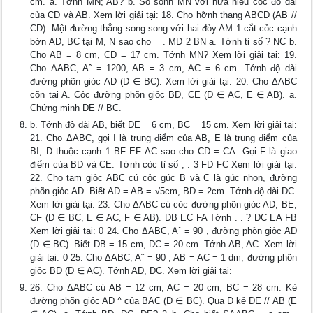
cm. a. Tớnh MN; AB? b. So sỏnh MN với nửa hiệu cỏc độ dài
của CD và AB. Xem lời giải tại: 18. Cho hỡnh thang ABCD (AB //
CD). Một đường thẳng song song với hai đỏy AM 1 cắt cỏc cạnh
bờn AD, BC tại M, N sao cho = . MD 2 BN a. Tớnh tỉ số ? NC b.
Cho AB = 8 cm, CD = 17 cm. Tớnh MN? Xem lời giải tại: 19.
Cho ΔABC, Aˆ = 1200, AB = 3 cm, AC = 6 cm. Tớnh độ dài
đường phõn giỏc AD (D ∈ BC). Xem lời giải tại: 20. Cho ΔABC
cõn tại A. Cỏc đường phõn giỏc BD, CE (D ∈ AC, E ∈ AB). a.
Chứng minh DE // BC.
b. Tớnh độ dài AB, biết DE = 6 cm, BC = 15 cm. Xem lời giải tại:
21. Cho ΔABC, gọi I là trung điểm của AB, E là trung điểm của
BI, D thuộc cạnh 1 BF EF AC sao cho CD = CA. Gọi F là giao
điểm của BD và CE. Tớnh cỏc tỉ số ; . 3 FD FC Xem lời giải tại:
22. Cho tam giỏc ABC cú cỏc gúc B và C là gúc nhọn, đường
phõn giỏc AD. Biết AD = AB = √5cm, BD = 2cm. Tớnh độ dài DC.
Xem lời giải tại: 23. Cho ΔABC cú cỏc đường phõn giỏc AD, BE,
CF (D ∈ BC, E ∈ AC, F ∈ AB). DB EC FA Tớnh . . ? DC EA FB
Xem lời giải tại: 0 24. Cho ΔABC, Aˆ = 90 , đường phõn giỏc AD
(D ∈ BC). Biết DB = 15 cm, DC = 20 cm. Tớnh AB, AC. Xem lời
giải tại: 0 25. Cho ΔABC, Aˆ = 90 , AB = AC = 1 dm, đường phõn
giỏc BD (D ∈ AC). Tớnh AD, DC. Xem lời giải tại:
26. Cho ΔABC cú AB = 12 cm, AC = 20 cm, BC = 28 cm. Kẻ
đường phõn giỏc AD ^ của BAC (D ∈ BC). Qua D kẻ DE // AB (E