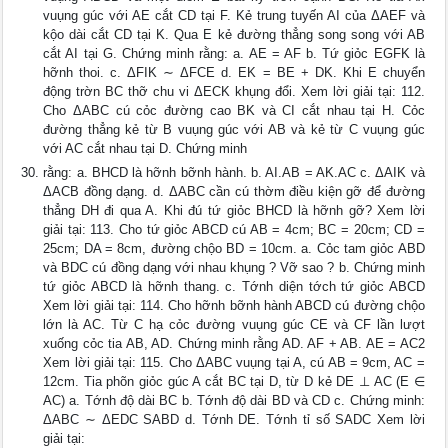
vuụng gúc với AE cắt CD tại F. Kẻ trung tuyến AI của ΔAEF và
kộo dài cắt CD tại K. Qua E kẻ đường thẳng song song với AB
cắt AI tại G. Chứng minh rằng: a. AE = AF b. Tứ giỏc EGFK là
hỡnh thoi. c. ΔFIK ∼ ΔFCE d. EK = BE + DK. Khi E chuyển
động trờn BC thỡ chu vi ΔECK khụng đổi. Xem lời giải tại: 112.
Cho ΔABC cú cỏc đường cao BK và CI cắt nhau tại H. Cỏc
đường thẳng kẻ từ B vuụng gúc với AB và kẻ từ C vuụng gúc
với AC cắt nhau tại D. Chứng minh
rằng: a. BHCD là hỡnh bỡnh hành. b. AI.AB = AK.AC c. ΔAIK và
ΔACB đồng dạng. d. ΔABC cần cú thờm điều kiện gỡ để đường
thẳng DH đi qua A. Khi đú tứ giỏc BHCD là hỡnh gỡ? Xem lời
giải tại: 113. Cho tứ giỏc ABCD cú AB = 4cm; BC = 20cm; CD =
25cm; DA = 8cm, đường chộo BD = 10cm. a. Cỏc tam giỏc ABD
và BDC cú đồng dạng với nhau khụng ? Vỡ sao ? b. Chứng minh
tứ giỏc ABCD là hỡnh thang. c. Tớnh diện tớch tứ giỏc ABCD
Xem lời giải tại: 114. Cho hỡnh bỡnh hành ABCD cú đường chộo
lớn là AC. Từ C hạ cỏc đường vuụng gúc CE và CF lần lượt
xuống cỏc tia AB, AD. Chứng minh rằng AD. AF + AB. AE = AC2
Xem lời giải tại: 115. Cho ΔABC vuụng tại A, cú AB = 9cm, AC =
12cm. Tia phõn giỏc gúc A cắt BC tại D, từ D kẻ DE ⊥ AC (E ∈
AC) a. Tớnh độ dài BC b. Tớnh độ dài BD và CD c. Chứng minh:
ΔABC ∼ ΔEDC SABD d. Tớnh DE. Tớnh tỉ số SADC Xem lời
giải tại: