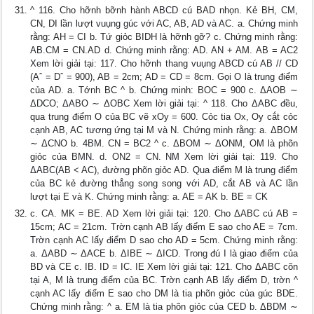
^ 116. Cho hỡnh bỡnh hành ABCD cú BAD nhọn. Kẻ BH, CM,
CN, DI lần lượt vuụng gúc với AC, AB, AD và AC. a. Chứng minh
rằng: AH = CI b. Tứ giỏc BIDH là hỡnh gỡ? c. Chứng minh rằng:
AB.CM = CN.AD d. Chứng minh rằng: AD. AN + AM. AB = AC2
Xem lời giải tại: 117. Cho hỡnh thang vuụng ABCD cú AB // CD
(Aˆ = Dˆ = 900), AB = 2cm; AD = CD = 8cm. Gọi O là trung điểm
của AD. a. Tớnh BC ^ b. Chứng minh: BOC = 900 c. ΔAOB ∼
ΔDCO; ΔABO ∼ ΔOBC Xem lời giải tại: ^ 118. Cho ΔABC đều,
qua trung điểm O của BC vẽ xOy = 600. Cỏc tia Ox, Oy cắt cỏc
cạnh AB, AC tương ứng tại M và N. Chứng minh rằng: a. ΔBOM
∼ ΔCNO b. 4BM. CN = BC2 ^ c. ΔBOM ∼ ΔONM, OM là phõn
giỏc của BMN. d. ON2 = CN. NM Xem lời giải tại: 119. Cho
ΔABC(AB < AC), đường phõn giỏc AD. Qua điểm M là trung điểm
của BC kẻ đường thẳng song song với AD, cắt AB và AC lần
lượt tại E và K. Chứng minh rằng: a. AE = AK b. BE = CK
c. CA. MK = BE. AD Xem lời giải tại: 120. Cho ΔABC cú AB =
15cm; AC = 21cm. Trờn cạnh AB lấy điểm E sao cho AE = 7cm.
Trờn cạnh AC lấy điểm D sao cho AD = 5cm. Chứng minh rằng:
a. ΔABD ∼ ΔACE b. ΔIBE ∼ ΔICD. Trong đú I là giao điểm của
BD và CE c. IB. ID = IC. IE Xem lời giải tại: 121. Cho ΔABC cõn
tại A, M là trung điểm của BC. Trờn cạnh AB lấy điểm D, trờn ^
cạnh AC lấy điểm E sao cho DM là tia phõn giỏc của gúc BDE.
Chứng minh rằng: ^ a. EM là tia phõn giỏc của CED b. ΔBDM ∼