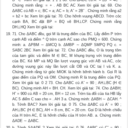
Chứng minh rằng: = + . AB BC AC Xem lời giải tại: 69. Cho
ΔABC cú AB = c; BC = a; AC = b; Aˆ = 2Bˆ . Chứng minh rằng a2
= b2 + bc Xem lời giải tại: 70. Cho hỡnh vuụng ABCD. Trờn cỏc
cạnh BA, BC đặt BP = BQ vẽ BH⊥CP. Chứng minh rằng
DH⊥HQ Xem lời giải tại:
71. Cho ΔABC đều, gọi M là trung điểm của BC. Lấy điểm P trờn
cạnh AB và điểm ^ Q trờn cạnh AC sao cho PMQ = 600. Chứng
minh: a. ΔPBM ∼ ΔMCQ b. ΔMBP ∼ ΔQMP SMPQ PQ c. =
SABC 2BC Xem lời giải tại: 72. Cho ΔABC đều, O là trọng tõm
của tam giỏc và điểm M ∈ BC, M khụng trựng với trung điểm
của BC. Kẻ MP và MQ lần lượt vuụng gúc với AB và AC, cỏc
đường vuụng gúc này lần lượt cắt OB và OC taị I và K. a.
Chứng minh rằng tứ giỏc MIOK là hỡnh bỡnh hành b. Gọi R là
giao điểm của PQ và OM. Chứng minh R là trung điểm của PQ.
Xem lời giải tại: 0 2 73. Cho ΔABC cú Aˆ = 90 ; AH⊥BC (H ∈
BC). Chứng minh AH = BH. CH. Xem lời giải tại: 74. Cho ΔABH;
Hˆ = 900 cú AB = 20 cm, BH = 12 cm. Trờn tia đối của tia HB lấy
AC 5 điểm C sao cho = . AH 3 a. Chứng minh: ΔABH ∼ ΔCAH. ^
b. Tớnh BAC? Xem lời giải tại: 0 75. Cho ΔABC cú Aˆ = 90 ;
AH⊥BC (H ∈ BC), AH = 8 cm, BC = 20 cm. Gọi D là hỡnh chiếu
của H trờn AC, E là hỡnh chiếu của H trờn AB. a. Chứng minh:
ΔADE ∼ ΔABC.
b. Tớnh SΔADE ? Xem lời giải tại: 0 76. ΔABC cú Cˆ = 90 ;