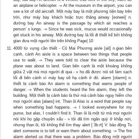
an airplane or helicopter. -» At the museum in the airport, you can
see a lot of old aircraft. Một máy bay là một phương tiện bay trên
trời, như máy bay khách hoặc trực thăng airway [eorwei] n.
đường bay An airway is the passage by which air reaches a
person’ s lungs. -» Since he was sick, mucus would occasionally
get stuck in his airway. Một đường bay là lối đi thiết kế bởi không
gian đưa một người lên trên không Page| 10
4000 từ vựng cần thiết - Cô Mai Phương aisle [ail] n.gian bên
cạnh, cánh An aisle is a space between two things that people
use to walk. -» They were told to clear the aisle because the
plane was about to land. Gian bên cạnh là một khoảng không
giữa 2 vật mà mọi người đi qua - » họ đã được nói sẽ làm sạch
lối đi bên cánh vì máy bay sẽ hạ cánh ở đó. alarm [olarrm] n.
thiết bị cảnh báo An alarm is something that warns people of
danger. -» When the students heard the fire alarm, they left the
building. Một thiết bị cảnh báo là thứ mà cảnh báo nguy hiểm cho
mọi người alas [alaes] int. Than ôi Alas is a word that people say
when something bad happens. -» I looked everywhere for my
purse, but alas, I couldn’t find it. Than ôi là một từ mà mọi người
nói khi họ gặp chuyện xấu - » tôi đã tìm ngân quỳ ở khắp nơi,
nhưng than ôi, tôi không thể tìm thay alert [ 3b:rt] V. báo động To
alert someone is to tell or warn them about something. -» The fire
alarm alerted us that there was a problem. Báo động một người