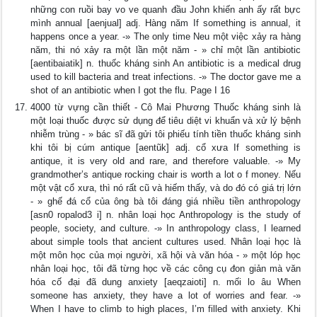
những con ruồi bay vo ve quanh đầu John khiến anh ấy rất bực
mình annual [aenjual] adj. Hàng năm If something is annual, it
happens once a year. -» The only time Neu một việc xảy ra hàng
năm, thi nó xảy ra một lần một năm - » chỉ một lần antibiotic
[aentibaiatik] n. thuốc kháng sinh An antibiotic is a medical drug
used to kill bacteria and treat infections. -» The doctor gave me a
shot of an antibiotic when I got the flu. Page I 16
4000 từ vựng cần thiết - Cô Mai Phương Thuốc kháng sinh là
một loại thuốc được sử dụng để tiêu diệt vi khuẩn và xử lý bệnh
nhiễm trùng - » bác sĩ đã gửi tôi phiếu tính tiền thuốc kháng sinh
khi tôi bị cúm antique [aentũk] adj. cổ xưa If something is
antique, it is very old and rare, and therefore valuable. -» My
grandmother’s antique rocking chair is worth a lot o f money. Nếu
một vật cổ xưa, thì nó rất cũ và hiếm thấy, và do đó có giá trị lớn
- » ghế đá cổ của ông bà tôi đáng giá nhiều tiền anthropology
[asn0 ropalod3 i] n. nhân loại học Anthropology is the study of
people, society, and culture. -» In anthropology class, I learned
about simple tools that ancient cultures used. Nhân loại học là
một môn học của mọi người, xã hội và văn hóa - » một lóp học
nhân loại học, tôi đã từng học về các công cụ đon giản mà văn
hóa cố đại đã dung anxiety [aeqzaioti] n. mối lo âu When
someone has anxiety, they have a lot of worries and fear. -»
When I have to climb to high places, I’m filled with anxiety. Khi