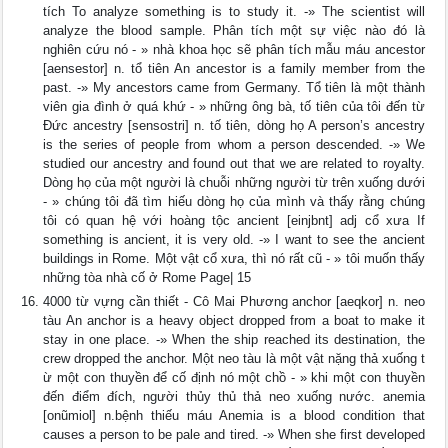
tích To analyze something is to study it. -» The scientist will
analyze the blood sample. Phân tích một sự việc nào đó là
nghiên cứu nó - » nhà khoa học sẽ phân tích mẫu máu ancestor
[aensestor] n. tổ tiên An ancestor is a family member from the
past. -» My ancestors came from Germany. Tổ tiên là một thành
viên gia đình ở quá khứ - » những ông bà, tố tiên của tôi đến từ
Đức ancestry [sensostri] n. tố tiên, dòng họ A person’s ancestry
is the series of people from whom a person descended. -» We
studied our ancestry and found out that we are related to royalty.
Dòng họ của một người là chuỗi những người từ trên xuống dưới
- » chúng tôi đã tìm hiếu dòng họ của mình và thấy rằng chúng
tôi có quan hệ với hoàng tộc ancient [einjbnt] adj cổ xưa If
something is ancient, it is very old. -» I want to see the ancient
buildings in Rome. Một vật cổ xưa, thì nó rất cũ - » tôi muốn thấy
những tòa nhà cố ở Rome Page| 15
4000 từ vựng cần thiết - Cô Mai Phương anchor [aeqkor] n. neo
tàu An anchor is a heavy object dropped from a boat to make it
stay in one place. -» When the ship reached its destination, the
crew dropped the anchor. Một neo tàu là một vật nặng thả xuống t
ừ một con thuyền để cố định nó một chồ - » khi một con thuyền
đến điểm đích, người thủy thủ thả neo xuống nước. anemia
[onũmiol] n.bệnh thiếu máu Anemia is a blood condition that
causes a person to be pale and tired. -» When she first developed