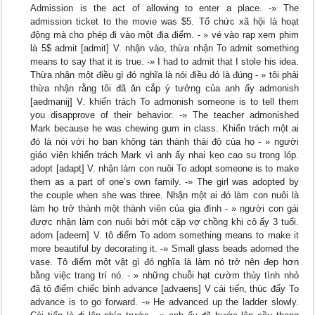
Admission is the act of allowing to enter a place. -» The
admission ticket to the movie was $5. Tổ chức xã hội là hoạt
động mà cho phép đi vào một địa điểm. - » vé vào rạp xem phim
là 5$ admit [admit] V. nhận vào, thừa nhận To admit something
means to say that it is true. -» I had to admit that I stole his idea.
Thừa nhận một điều gì đó nghĩa là nói điều đó là đúng - » tôi phải
thừa nhận rằng tôi đã ăn cắp ý tưởng của anh ấy admonish
[aedmanij] V. khiển trách To admonish someone is to tell them
you disapprove of their behavior. -» The teacher admonished
Mark because he was chewing gum in class. Khiển trách một ai
đó là nói với họ bạn không tán thành thái độ của họ - » người
giáo viên khiển trách Mark vì anh ấy nhai kẹo cao su trong lóp.
adopt [adapt] V. nhận làm con nuôi To adopt someone is to make
them as a part of one’s own family. -» The girl was adopted by
the couple when she was three. Nhận một ai đó làm con nuôi là
làm họ trở thành một thành viên của gia đình - » người con gái
được nhận làm con nuôi bởi một cặp vợ chồng khi cô ấy 3 tuổi.
adorn [adeem] V. tô điểm To adorn something means to make it
more beautiful by decorating it. -» Small glass beads adorned the
vase. Tô điếm một vật gì đó nghĩa là làm nó trở nên đẹp hơn
bằng việc trang trí nó. - » những chuỗi hạt cườm thủy tình nhỏ
đã tô điểm chiếc bình advance [advaens] V cải tiến, thúc đẩy To
advance is to go forward. -» He advanced up the ladder slowly.