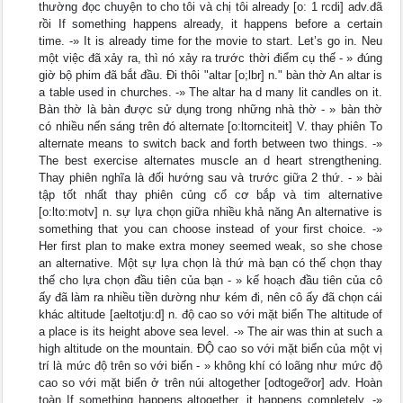
thường đọc chuyện to cho tôi và chị tôi already [o: 1 rcdi] adv.đã
rồi If something happens already, it happens before a certain
time. -» It is already time for the movie to start. Let’s go in. Neu
một việc đã xảy ra, thì nó xảy ra trước thời điểm cụ thế - » đúng
giờ bộ phim đã bắt đầu. Đi thôi "altar [o;lbr] n." bàn thờ An altar is
a table used in churches. -» The altar ha d many lit candles on it.
Bàn thờ là bàn được sử dụng trong những nhà thờ - » bàn thờ
có nhiều nến sáng trên đó alternate [o:ltornciteit] V. thay phiên To
alternate means to switch back and forth between two things. -»
The best exercise alternates muscle an d heart strengthening.
Thay phiên nghĩa là đối hướng sau và trước giữa 2 thứ. - » bài
tập tốt nhất thay phiên củng cổ cơ bắp và tim alternative
[o:lto:motv] n. sự lựa chọn giữa nhiều khả năng An alternative is
something that you can choose instead of your first choice. -»
Her first plan to make extra money seemed weak, so she chose
an alternative. Một sự lựa chọn là thứ mà bạn có thế chọn thay
thế cho lựa chọn đầu tiên của bạn - » kế hoạch đầu tiên của cô
ấy đã làm ra nhiều tiền dường như kém đi, nên cô ấy đã chọn cái
khác altitude [aeltotju:d] n. độ cao so với mặt biển The altitude of
a place is its height above sea level. -» The air was thin at such a
high altitude on the mountain. ĐỘ cao so với mặt biển của một vị
trí là mức độ trên so với biến - » không khí có loãng như mức độ
cao so với mặt biển ở trên núi altogether [odtogeỡor] adv. Hoàn
toàn If something happens altogether, it happens completely. -»