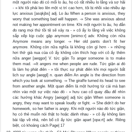
một người nào đó có mối lo âu, họ có rất nhiều lo lắng và sợ hãi
- » khi tôi phải leo lên một vị trí cao hơn, tôi bị nhồi vào nhiều áp
lực anxious [asqkjbs] adj. Lo âu When a person is anxious, they
worry that something bad will happen. -» She was anxious about
not making her appointment on time. Khi một người lo âu, họ đắn
đo rang mọi thứ tồi tệ sẽ xảy ra - » cô ấy lo lắng về việc không
sắp xếp kịp cuộc gặp anymore [enimo:r] adv. Không còn nữa
Anymore means any longer. -» Her old pants don’t fit her
anymore. Không còn nữa nghĩa là không còn gì hơn - » những
hơi thở già nua của cô ấy không còn thích họp với cô ấy thêm
nữa anger [aeqgor] V. tức giận To anger someone is to make
them mad. -»It angers me when people are rude. Tức giận ai đó
là làm họ phát điên - » tôi thực sự phát điên khi mọi người bất
lịch sự angle [aeqgl] n. quan điểm An angle is the direction from
which you look at something. -» The giraffe turned its head to see
from another angle. Một quan điểm là một hướng từ cái mà bạn
nhìn vào một sự việc nào đó - » hưu cao cổ quay đầu để nhìn
các hướng khác Angry [aeiqgri] adj tức giận When someone is
angry, they may want to speak loudly or fight. -» She didn’t do her
homework, so her father is angry. Khi một người nào đó tức giận,
họ có thẻ muốn nói thật to hoặc đánh nhau - » cô ấy không làm
bài tập về nhà, nên bố cô ấy tức giận apart [opa:rt] adv. Riêng
biệt, có khoảng cách Page| 17