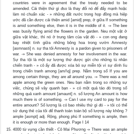
countries were in agreement that the treaty needed to be
amended. Cải thiện thứ gì đso là thay đối nó đế đấy mạnh hoặc
làm nó chuấn xác - » những đất nước trong họp đồng mà hiệp
ước đã cần được cải thiện amid [amid] prep, ở giữa If something
is amid something else, then it is in the middle of it. -» The bee
was busily flying amid the flowers in the garden. Neu một vật ở
giữa vật khác, thì nó ở trung tâm của vật đó - » con ong đang
bay nhiệt tình giữa những bông hoa trong vườn Amnesty
[asmnasti] n. sự tha tôi Amnesty is a pardon given to prisoners of
war. -» She was denied amnesty for her involvement in the war.
Sự tha tội là một sự lượng thứ được gửi cho những tù nhân
chiến tranh - » cô ấy đã được xóa bỏ sự miễn tội vì sự dính líu
trong chiến tranh among [am/\q] prep. Nằm trong số If you are
among certain things, they are all around you. -» There was a red
apple among the green ones. Neu bạn nằm trong so những sự
việc, chủng sẽ vây quanh bạn - » có một quả táo đó trong số
những quả xanh amount [amaunt] n. số lượng An amount is how
much there is of something. -» Can I use my card to pay for the
entire amount? Số lượng là có bao nhiêu thứ gì đó - » tôi có thế
sử dụng thẻ của tôi để thanh toán toàn bộ số lượng này không ?
ample [asmpt] adj. Rộng, phong phú If something is ample, then
it is enough or more than enough. Page I 14
4000 từ vựng cần thiết - Cô Mai Phương -» There was an ample