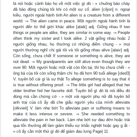
là nói hoặc cảnh báo họ về một việc gì đó - » chuông báo cháy
đã báo động chúng tôi khi có một sự cố. alien [ciljon] n. ngoại
kiều, người ngoài hành tinh An alien is a creature from a different
world. -» The alien came in peace. Một người ngoài hành tinh là
người đến từ thế giới khác alike [alaik] adj. Giống nhau If two
things or people are alike, they are similar in some way. -» People
often think my sister and I look alike. 2 vật giống nhau hoặc 2
người giống nhau, họ thường có những điểm chung - » mọi
người thường nghĩ chị gái tôi và tôi giống nhau alive [alaiv] adj.
Còn sống, chưa chết If someone or something is alive, they are
not dead. -» My grandparents are still alive even though they are
over 90. Một người hoặc một vật còn tồn tại, thì họ chưa chết - »
ông bà của tôi còn sống thậm chí họ đã hơn 90 tuổi allege [oled3]
V. tuyên bố cái gì là sự thật To allege something is to say that it
is true without offering proof. -» The little girl had alleged that her
older brother hid her favorite doll. Tuyên bố gì đó là nói điều đó
đúng mà cần chứng cớ - » một vài người phụ nữ đã tuyên bố
anh trai của cô ấy đã che giấu người yêu của mình alleviate
[olkvieit] V. làm nhẹ bớt To alleviate pain or suffering means to
make it less intense or severe. -» She needed something to
alleviate the pain in her back. Làm nhẹ bớt sự đau đớn hoặc trải
qua tổn thưởng để làm giảm thiểu sự khắc nghiệt hoặc gay g ắt -
» cô ấy cần một thứ gì đó để giảm đau lưng Page| 11