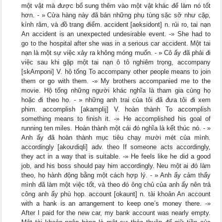
một vật mà được bổ sung thêm vào một vật khác để làm nó tốt
hơn. - » Cửa hàng này đã bán những phụ tùng sặc sỡ như cặp,
kính râm, và đồ trang điểm. accident [aeksidont] n. rủi ro, tai nạn
An accident is an unexpected undesirable event. -» She had to
go to the hospital after she was in a serious car accident. Một tai
nạn là một sự việc xảy ra không móng muốn. - » Cô ấy đã phải đi
việc sau khi gặp một tai nạn ô tô nghiêm trọng, accompany
[skAmponi] V. hộ tống To accompany other people means to join
them or go with them. -» My brothers accompanied me to the
movie. Hộ tống những người khác nghĩa là tham gia cùng họ
hoặc đi theo họ. - » những anh trai của tôi đã đưa tôi đi xem
phim. accomplish [akamplij] V. hoàn thành To accomplish
something means to finish it. -» He accomplished his goal of
running ten miles. Hoàn thành một cái đó nghĩa là kết thúc nó. - »
Anh ấy đã hoàn thành mục tiêu chạy mười mét của mình.
accordingly [akoưdiqli] adv. theo If someone acts accordingly,
they act in a way that is suitable. -» He feels like he did a good
job, and his boss should pay him accordingly. Neu một ai đó làm
theo, họ hành động bằng một cách hợp lý. - » Anh ấy cảm thấy
mình đã làm một việc tốt, và theo đó ông chủ của anh ấy nên trả
công anh ấy phù họp. account [okaunt] n. tài khoản An account
with a hank is an arrangement to keep one’s money there. -»
After I paid for the new car, my bank account was nearly empty.