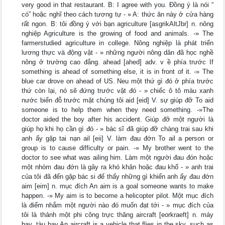
very good in that restaurant. B: I agree with you. Đồng ý là nói “
có” hoặc nghĩ theo cách tương tự - » A: thức ăn này ở cửa hàng
rất ngon. B: tôi đồng ý với bạn agriculture [asgrikAltJbr] n. nông
nghiệp Agriculture is the growing of food and animals. -» The
farmerstudied agriculture in college. Nông nghiệp là phát triển
lương thực và động vật - » những người nông dân đã học nghề
nông ở trường cao đắng. ahead [ahed] adv. v ề phía trước If
something is ahead of something else, it is in front of it. -» The
blue car drove on ahead of US. Neu một thứ gì đó ở phía trước
thứ còn lại, nó sẽ đứng trước vật đó - » chiếc ô tô màu xanh
nước biển đỗ trước mặt chúng tôi aid [eid] V. sự giúp đỡ To aid
someone is to help them when they need something. -»The
doctor aided the boy after his accident. Giúp đỡ một người là
giúp họ khi họ cần gì đó - » bác sĩ đã giúp đỡ chàng trai sau khi
anh ấy gặp tai nạn ail [eii] V. làm đau đớn To ail a person or
group is to cause difficulty or pain. -» My brother went to the
doctor to see what was ailing him. Làm một người đau đón hoặc
một nhóm đau đớn là gây ra khó khăn hoặc đau khổ - » anh trai
của tôi đã đến gặp bác si đế thấy những gì khiển anh ấy đau đớn
aim [eim] n. mục đích An aim is a goal someone wants to make
happen. -» My aim is to become a helicopter pilot. Một mục đích
là điểm nhắm một người nào đó muốn đạt tới - » mục đích của
tôi là thảnh một phi công trực thăng aircraft [eorkraeft] n. máy
bay, tàu bay An aircraft is a vehicle that flies in the sky, such as