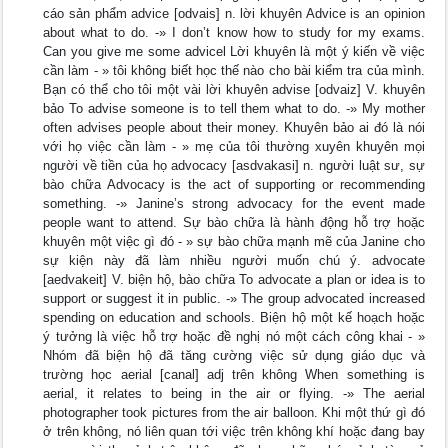
cáo sản phẩm advice [odvais] n. lời khuyên Advice is an opinion
about what to do. -» I don’t know how to study for my exams.
Can you give me some advicel Lời khuyên là một ý kiến về việc
cần làm - » tôi không biết học thế nào cho bài kiểm tra của mình.
Bạn có thể cho tôi một vài lời khuyên advise [odvaiz] V. khuyên
bảo To advise someone is to tell them what to do. -» My mother
often advises people about their money. Khuyên bảo ai đó là nói
với họ việc cần làm - » mẹ của tôi thường xuyên khuyên mọi
người về tiền của họ advocacy [asdvakasi] n. người luật sư, sự
bào chữa Advocacy is the act of supporting or recommending
something. -» Janine’s strong advocacy for the event made
people want to attend. Sự bào chữa là hành động hỗ trợ hoặc
khuyên một việc gì đó - » sự bào chữa mạnh mẽ của Janine cho
sự kiện này đã làm nhiều người muốn chú ý. advocate
[aedvakeit] V. biện hộ, bào chữa To advocate a plan or idea is to
support or suggest it in public. -» The group advocated increased
spending on education and schools. Biện hộ một kế hoạch hoặc
ý tưởng là việc hỗ trợ hoặc đề nghị nó một cách công khai - »
Nhóm đã biện hộ đã tăng cường việc sử dụng giáo dục và
trường học aerial [canal] adj trên không When something is
aerial, it relates to being in the air or flying. -» The aerial
photographer took pictures from the air balloon. Khi một thứ gì đó
ở trên không, nó liên quan tới việc trên không khí hoặc đang bay