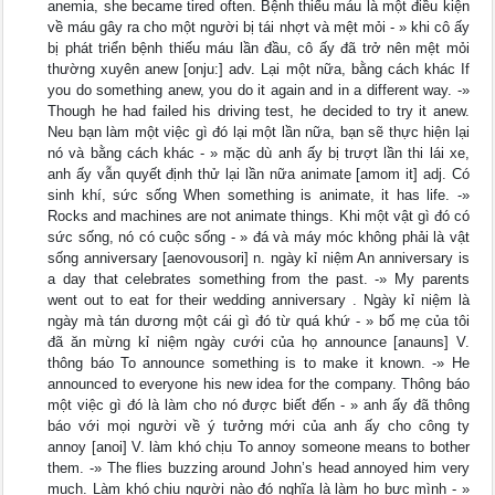
anemia, she became tired often. Bệnh thiếu máu là một điều kiện
về máu gây ra cho một người bị tái nhợt và mệt mỏi - » khi cô ấy
bị phát triển bệnh thiếu máu lần đầu, cô ấy đã trở nên mệt mỏi
thường xuyên anew [onju:] adv. Lại một nữa, bằng cách khác If
you do something anew, you do it again and in a different way. -»
Though he had failed his driving test, he decided to try it anew.
Neu bạn làm một việc gì đó lại một lần nữa, bạn sẽ thực hiện lại
nó và bằng cách khác - » mặc dù anh ấy bị trượt lần thi lái xe,
anh ấy vẫn quyết định thử lại lần nữa animate [amom it] adj. Có
sinh khí, sức sống When something is animate, it has life. -»
Rocks and machines are not animate things. Khi một vật gì đó có
sức sống, nó có cuộc sống - » đá và máy móc không phải là vật
sống anniversary [aenovousori] n. ngày kỉ niệm An anniversary is
a day that celebrates something from the past. -» My parents
went out to eat for their wedding anniversary . Ngày kỉ niệm là
ngày mà tán dương một cái gì đó từ quá khứ - » bố mẹ của tôi
đã ăn mừng kỉ niệm ngày cưới của họ announce [anauns] V.
thông báo To announce something is to make it known. -» He
announced to everyone his new idea for the company. Thông báo
một việc gì đó là làm cho nó được biết đến - » anh ấy đã thông
báo với mọi người về ý tưởng mới của anh ấy cho công ty
annoy [anoi] V. làm khó chịu To annoy someone means to bother
them. -» The flies buzzing around John’s head annoyed him very
much. Làm khó chịu người nào đó nghĩa là làm họ bực mình - »