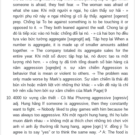
someone is afraid, they feel fear. -» The woman was afraid of
what she saw. Khi một người e ngại, họ cảm thấy sợ hãi - »
người phụ nữ này e ngại những gì cô ấy thấy. against [ogenst]
prep. Chống lại To be against something is to be touching it or
opposed to it. -» They both leaned against the wall. Chong lại gì
đó là tiếp xúc vào nó hoặc chống đối lại nó. - » cả hai bọn họ đều
tựa vào bức tường aggregate [segrogit] adj. Tập hợp lại When a
number is aggregate, it is made up of smaller amounts added
together. -» The company totaled its aggregate sales for the
entire year. Khi một số được tập họp lại, nó được tạo ra một
lượng nhỏ hơn. - » công ty đã tính tổng doanh số bán hàng cả
năm aggression [ogrejbn] n. sự xâm chiếm Aggression is
behavior that is mean or violent to others. -» The problem was
only made worse by Mark’s aggression. Sự xâm chiếm là thái độ
bủn xỉn hoặc mãnh liệt với những thứ khác - » vấn đề này là chỉ
trở nên xấu hơn bởi sự xâm chiếm của Mark Page| 9
4000 từ vựng cần thiết - Cô Mai Phương aggressive [ogresiv]
adj. Hung hăng If someone is aggressive, then they constantly
want to fight. -» Nobody liked to play games with him because he
was always too aggressive. Khi một người hung hang, thì họ luôn
muon đánh nhau - » không một ai thích chơi những trò chơi với
anh vì anh ấy thường rất hung hang, agree [ogri:] V. đồng ý To
agree is to say “yes” or to think the same way. -* A: The food is