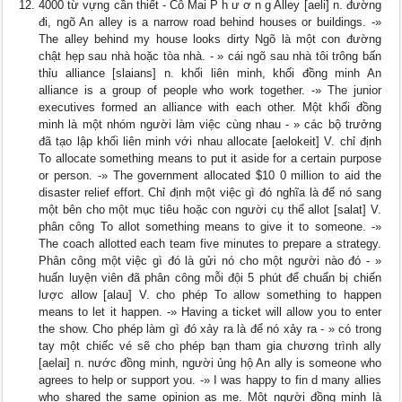
4000 từ vựng cần thiết - Cô Mai P h ư ơ n g Alley [aeli] n. đường
đi, ngõ An alley is a narrow road behind houses or buildings. -»
The alley behind my house looks dirty Ngõ là một con đường
chật hẹp sau nhà hoặc tòa nhà. - » cái ngõ sau nhà tôi trông bấn
thỉu alliance [slaians] n. khối liên minh, khối đồng minh An
alliance is a group of people who work together. -» The junior
executives formed an alliance with each other. Một khối đồng
minh là một nhóm người làm việc cùng nhau - » các bộ trưởng
đã tạo lập khối liên minh với nhau allocate [aelokeit] V. chỉ định
To allocate something means to put it aside for a certain purpose
or person. -» The government allocated $10 0 million to aid the
disaster relief effort. Chỉ định một việc gì đó nghĩa là đế nó sang
một bên cho một mục tiêu hoặc con người cụ thể allot [salat] V.
phân công To allot something means to give it to someone. -»
The coach allotted each team five minutes to prepare a strategy.
Phân công một việc gì đó là gửi nó cho một người nào đó - »
huấn luyện viên đã phân công mỗi đội 5 phút để chuẩn bị chiến
lược allow [alau] V. cho phép To allow something to happen
means to let it happen. -» Having a ticket will allow you to enter
the show. Cho phép làm gì đó xảy ra là để nó xảy ra - » có trong
tay một chiếc vé sẽ cho phép bạn tham gia chương trình ally
[aelai] n. nước đồng minh, người ủng hộ An ally is someone who
agrees to help or support you. -» I was happy to fin d many allies
who shared the same opinion as me. Một người đồng minh là