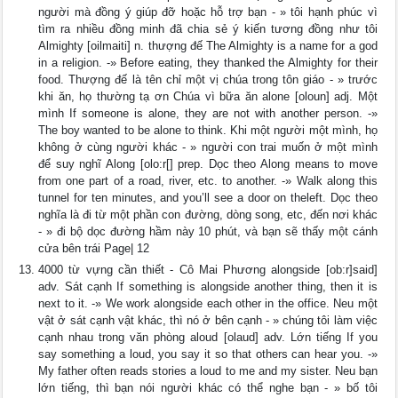
người mà đồng ý giúp đỡ hoặc hỗ trợ bạn - » tôi hạnh phúc vì
tìm ra nhiều đồng minh đã chia sẻ ý kiến tương đồng như tôi
Almighty [oilmaiti] n. thượng đế The Almighty is a name for a god
in a religion. -» Before eating, they thanked the Almighty for their
food. Thượng đế là tên chỉ một vị chúa trong tôn giáo - » trước
khi ăn, họ thường tạ ơn Chúa vì bữa ăn alone [oloun] adj. Một
mình If someone is alone, they are not with another person. -»
The boy wanted to be alone to think. Khi một người một mình, họ
không ở cùng người khác - » người con trai muốn ở một mình
để suy nghĩ Along [olo:r[] prep. Dọc theo Along means to move
from one part of a road, river, etc. to another. -» Walk along this
tunnel for ten minutes, and you’ll see a door on theleft. Dọc theo
nghĩa là đi từ một phần con đường, dòng song, etc, đến nơi khác
- » đi bộ dọc đường hầm này 10 phút, và bạn sẽ thấy một cánh
cửa bên trái Page| 12
4000 từ vựng cần thiết - Cô Mai Phương alongside [ob:r]said]
adv. Sát cạnh If something is alongside another thing, then it is
next to it. -» We work alongside each other in the office. Neu một
vật ở sát cạnh vật khác, thì nó ở bên cạnh - » chúng tôi làm việc
cạnh nhau trong văn phòng aloud [olaud] adv. Lớn tiếng If you
say something a loud, you say it so that others can hear you. -»
My father often reads stories a loud to me and my sister. Neu bạn
lớn tiếng, thì bạn nói người khác có thể nghe bạn - » bố tôi