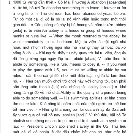
4000 từ vựng cần thiết - Cô Mai Phương A abandon [abaendan]
V. từ bỏ, bỏ rơi To abandon something is to leave it forever or for
a long time. -» The old room had been abandoned years before.
Từ bỏ một cái gì đó là bỏ lại nó vĩnh viễn hoặc trong một thời
gian dài. - » Căn phòng cũ này bị bỏ hoang vài năm trước. abbey
[aebi] n. tu viện An abbey is a house or group of houses where
monks or nuns live. -» When the monk returned to the abbey, he
went immediately to his bedroom. Một tu viện là một ngôi nhà
hoặc một nhóm những ngôi nhà mà những thầy tu hoặc bà xơ
sống ở đó. - » Khi người thầy tu này quay trở lại tu viện, ông ấy
đã lên giường ngủ ngay lập tức. abide [abaid] V. tuân theo To
abide by something, like a rule, means to obey it. -» If you want
to play the game with US, you must be willing to abide by our
rules. Tuân theo cái gì đó, như một điều luật, nghĩa là làm theo
nó. - » Neu bạn muốn chơi trò chơi này với chúng tôi, bạn phải
sẵn lòng tuân theo luật lệ của chủng tôi. ability [abilati] n. khả
năng làm gì đó về thế chất Ability is the quality of a person being
able to do something well. -» His swimming abilities let him cross
the entire lake. Khả năng là phẩm chất của một người có thể làm
tốt mọi việc. - » Những khả năng bơi lội của anh ấy đã đưa anh
ấy vượt qua cả cái hồ này. abolish [abdlij] V. thủ tiêu, bãi bỏ To
abolish something means to put an end to it, such as a system or
law. -» President Lincoln abolished slavery in the US. Thủ tiêu
một cái gì đó nghĩa là đặt dấu chấm hết cho nó, như một hệ