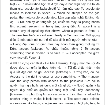
biệt - » Có nhiều khóa học đã được dạy ở học viện này mà tôi đã
tham gia. accelerate [aeksebreit] V. làm gấp gáp To accelerate
means to increase in speed. -» When he stepped on the gas
pedal, the motorcycle accelerated. Làm gap gáp nghãi là tăng tốc
độ. - » Khi anh ấy đã tăng tốc ga, chiếc xe máy đã phóng nhanh
lên. accent [seksont] n. trọng âm, giọng điệu An accent is a
certain way of speaking that shows where a person is from. -»
The new teacher’s accent was clearly a German one. Một giọng
điệu là một cách nói cụ thể để xác định một người đến từ đâu. -
» Giọng điệu của cô giáo mới này hoàn toàn giống một người
Đức. accept [aeksept] V. chấp thuận, đồng ý To accept
something that is offered is to take it. -» I accecpted the girl’s
very nice gift Page I 2
4000 từ vựng cần thiết - Cô Mai Phương Đồng ý một điều gì đó
được đưa ra nghĩa là thực hiện nó. - » Tôi đã chấp nhận món
quà rất đẹp của cô gái. Access [aekses] n. đường vào, cơ hội
Access is the right to enter or use something. -» The manager
was the only person with access to the password. Cơ hội là
quyền tham gia hoặc sử dụng một cái gì đó. - » Người quản lý là
người duy nhất có quyền sử dụng mật khẩu này. accessory
[ícksesori] n. phụ tùng An accessory is a thing that is added to
another thing to make it look better. -» The store sold colorful
accessories like bags, sunglasses, and makeup. Một phụ tùng là