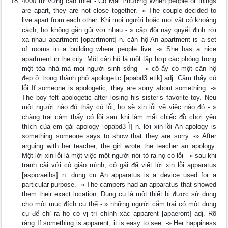
4000 từ vựng cần thiết - Cô Mai Phương When people or things
are apart, they are not close together. -» The couple decided to
live apart from each other. Khi mọi người hoặc mọi vật có khoảng
cách, họ không gần gũi với nhau - » cặp đôi này quyết định rời
xa nhau apartment [opa:rtmont] n. căn hộ An apartment is a set
of rooms in a building where people live. -» She has a nice
apartment in the city. Một căn hộ là một tập hợp các phòng trong
một tòa nhà mà mọi người sinh sống - » cô ẩy có một căn hộ
đẹp ở trong thành phố apologetic [apabd3 etik] adj. Cảm thấy có
lỗi If someone is apologetic, they are sorry about something. -»
The boy felt apologetic after losing his sister’s favorite toy. Neu
một người nào đó thấy có lỗi, họ sẽ xin lỗi về việc nào đó - »
chàng trai cảm thấy có lồi sau khi làm mất chiếc đồ chơi yêu
thích của em gái apology [opabd3 Ĩ] n. lời xin lồi An apology is
something someone says to show that they are sorry. -» After
arguing with her teacher, the girl wrote the teacher an apology.
Một lời xin lỗi là một việc một người nói tỏ ra họ có lỗi - » sau khi
tranh cãi với cô giáo mình, cô gái đã viết lời xin lỗi apparatus
[asporaeibs] n. dụng cụ An apparatus is a device used for a
particular purpose. -» The campers had an apparatus that showed
them their exact location. Dụng cụ là một thiết bị được sử dụng
cho một mục đích cụ thể - » những người cắm trại có một dụng
cụ đế chỉ ra họ có vị trí chính xác apparent [apaeront] adj. Rõ
ràng If something is apparent, it is easy to see. -» Her happiness