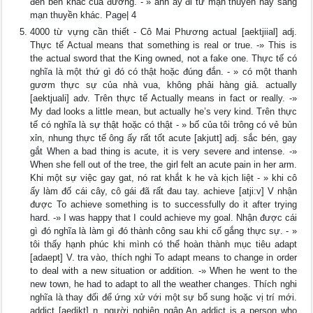
đến bên khác của đường. - » anh ấy đi từ mạn thuyền này sang
mạn thuyền khác. Page| 4
4000 từ vựng cần thiết - Cô Mai Phương actual [aektjiial] adj.
Thực tế Actual means that something is real or true. -» This is
the actual sword that the King owned, not a fake one. Thực tế có
nghĩa là một thứ gì đó có thật hoặc đúng đắn. - » có một thanh
gươm thực sự của nhà vua, không phải hàng giả. actually
[aektjuali] adv. Trên thực tế Actually means in fact or really. -»
My dad looks a little mean, but actually he’s very kind. Trên thực
tế có nghĩa là sự thật hoặc có thật - » bố của tôi trông có vẻ bủn
xỉn, nhung thực tế ông ấy rất tốt acute [akjutt] adj. sắc bén, gay
gắt When a bad thing is acute, it is very severe and intense. -»
When she fell out of the tree, the girl felt an acute pain in her arm.
Khi một sự việc gay gat, nó rat khắt k he và kịch liệt - » khi cô
ấy làm đố cái cây, cô gái đã rất đau tay. achieve [atji:v] V nhận
được To achieve something is to successfully do it after trying
hard. -» I was happy that I could achieve my goal. Nhận được cái
gì đó nghĩa là làm gì đó thành công sau khi cố gắng thực sự. - »
tôi thấy hạnh phúc khi mình có thể hoàn thành mục tiêu adapt
[adaept] V. tra vào, thích nghi To adapt means to change in order
to deal with a new situation or addition. -» When he went to the
new town, he had to adapt to all the weather changes. Thích nghi
nghĩa là thay đối để ứng xử với một sự bổ sung hoặc vị trí mới.
addict [aedikt] n. người nghiện ngập An addict is a person who