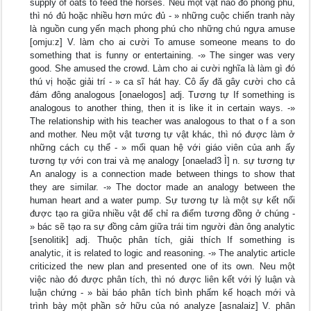
supply of oats to feed the horses. Neu một vật nào đó phong phú,
thì nó đủ hoặc nhiều hơn mức đủ - » những cuộc chiến tranh này
là nguồn cung yến mạch phong phú cho những chú ngựa amuse
[omju:z] V. làm cho ai cười To amuse someone means to do
something that is funny or entertaining. -» The singer was very
good. She amused the crowd. Làm cho ai cười nghĩa là làm gì đó
thú vị hoặc giải trí - » ca sĩ hát hay. Cô ấy đă gây cười cho cả
đám đông analogous [onaelogos] adj. Tương tự If something is
analogous to another thing, then it is like it in certain ways. -»
The relationship with his teacher was analogous to that o f a son
and mother. Neu một vật tương tự vật khác, thì nó được làm ở
những cách cụ thể - » mối quan hệ với giáo viên của anh ấy
tương tự với con trai và mẹ analogy [onaelad3 Ì] n. sự tương tự
An analogy is a connection made between things to show that
they are similar. -» The doctor made an analogy between the
human heart and a water pump. Sự tương tự là một sự kết nối
được tạo ra giữa nhiều vật để chỉ ra điểm tương đồng ở chúng -
» bác sẽ tạo ra sự đồng cảm giữa trái tim người đàn ông analytic
[senolitik] adj. Thuộc phân tích, giải thích If something is
analytic, it is related to logic and reasoning. -» The analytic article
criticized the new plan and presented one of its own. Neu một
việc nào đó được phân tích, thì nó được liên kết với lý luận và
luận chứng - » bài báo phân tích bình phấm kế hoạch mới và
trình bày một phần sở hữu của nó analyze [asnalaiz] V. phân