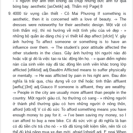
- » người thợ ảnh trên không đã chụp những bức ảnh từ quả
bóng bay. aesthetic [asOetik] adj. Thẩm mỹ Page| 8
4000 từ vựng cần thiết - Cô Mai Phương If something is
aesthetic, then it is concerned with a love of beauty. -» The
dresses were noteworthy for their aesthetic design. Một vật có
tính thẩm mỹ, thì nó hướng về một tình yêu của vẻ đẹp - »
những bộ quần áo đáng chú ý vì thiết kế đẹp affect [ofckt] V. gây
ảnh hưởng To affect someone or something is to have an
influence over them. -» The student’s poor attitude affected the
other students in the class. Gây ảnh hưởng tới người nào đó
hoặc vật gì đó là việc tạo ra tác động lên họ. - » quan điểm nghèo
nàn của sinh viên này đã tác động lên sinh viên khác trong lớp
afflicted [ofliktid] adj.Đauđớn Afflicted means to suffer physically
or mentally. -» He was afflicted by pain in his right arm. Đau đón
nghĩa là trải qua, chịu đựng về cơ thế hoặc tinh thần affluent
[aeflu(:)3nt] adj.Giauco If someone is affluent, they are wealthy.
-» People in the city are usually more affluent than people in the
country. Một người giàu có, họ thường có sang - » những người
ở thành phố thường giàu có hơn những người ở nông thôn,
afford [otb:rd] V có đủ sức To afford something means you have
enough money to pay for it. -» I’ve been saving my money, so I
can afford to buy a new bike. Có đủ sức với gì đó nghĩa là bạn
có đủ tiền chi trả cho nó - » tôi đã từng tiết kiệm tiền, nên tôi có
thế đủ khả năng mua xe đạp mới. afraid [ofreid] adj. E ngại When