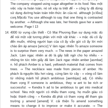
The company stopped using sugar altogether in its food. Neu một
việc xảy ra hoàn toàn, nó sẽ xảy ra triệt để - » công ty đã dừng
sử dụng đường hoàn toàn trên thức ăn của nó. although [o:lổou]
conj.Mặcdù You use although to say that one thing is contrasted
by another. -» Although she was late, her friends gave her a warm
welcome. Page I 13
4000 từ vựng cần thiết - Cô Mai Phương Bạn sự dụng mặc dù
để nói một vật tương phản với một vật khác - » mặc dù cô ấy
đến muốn, những người bạn của cô ấy vẫn gửi cô ấy lời mời
chào ấm áp amaze [amciz] V làm ngạc nhiên To amaze someone
is to surprise them very much. -» The news in the paper amazed
Jack. Làm ngạc nhiên ai đó là gây bất ngờ cho họ nhiều - »
những tin tức trên giấy đã làm Jack ngạc nhiên amber [asmbar]
n. hổ phách Amber is a hard, yellowish material that comes from
trees. -» The necklace was made from pieces of amber. Ho
phách là nguyên liệu hơi vàng, cứng làm từ cây - » vòng cổ làm
từ những mảnh hổ phách ambitious [aembijas] adj. Có nhiều
tham vọng If someone is ambitious, they w ant to be rich or
successful. -» Kendra h ad to be ambitious to get into medical
school. Neu một người có nhiều tham vọng, họ muốn giàu có
hoặc thành công - » Kendra đã phải có tham vọng để tham gia
trường y amend [amend] V. cải thiện To amend something
means to change it to improve or make it accurate. -» The