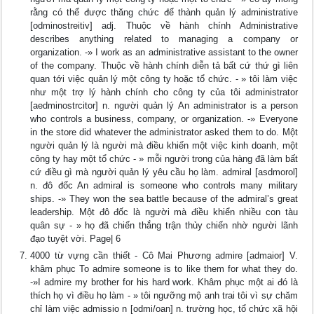
rằng có thể được thăng chức để thành quản lý administrative
[odminostreitiv] adj. Thuộc về hành chính Administrative
describes anything related to managing a company or
organization. -» I work as an administrative assistant to the owner
of the company. Thuộc về hành chính diễn tả bất cứ thứ gì liên
quan tới việc quản lý một công ty hoặc tổ chức. - » tôi làm việc
như một trợ lý hành chính cho công ty của tôi administrator
[aedminostrcitor] n. người quản lý An administrator is a person
who controls a business, company, or organization. -» Everyone
in the store did whatever the administrator asked them to do. Một
người quản lý là người mà điều khiến một việc kinh doanh, một
công ty hay một tổ chức - » mỗi người trong của hàng đã làm bất
cứ điều gì mà người quản lý yêu cầu họ làm. admiral [asdmorol]
n. đô đốc An admiral is someone who controls many military
ships. -» They won the sea battle because of the admiral’s great
leadership. Một đô đốc là người mà điều khiển nhiều con tàu
quân sự - » họ đã chiến thắng trận thủy chiến nhờ người lãnh
đạo tuyệt vời. Page| 6
4000 từ vựng cần thiết - Cô Mai Phương admire [admaior] V.
khâm phục To admire someone is to like them for what they do.
-»I admire my brother for his hard work. Khâm phục một ai đó là
thích họ vì điều họ làm - » tôi ngưỡng mộ anh trai tôi vì sự chăm
chỉ làm việc admissio n [odmi/oan] n. trường học, tổ chức xã hội