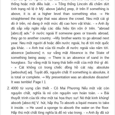
thống hoặc một điều luật. - » Tống thống Lincoln đã chấm dứt
tình trạng nô lệ ở Mỹ. above [abAv] prep, ở trên If something is
above, it is at a higher level than something else. -» He
straightened the sign that was above the crowd. Neu một cái gì
đó ở trên, nó đang ở một mức độ cao hơn vật khác. - » Anh ấy
đã sắp xếp ngăn nắp các dấu hiệu lộn xộn ở trên. "abroad
[abro;d] adv." ở nước ngoài If someone goes or travels abroad,
they go to another country. -»My brother wants to go abroad next
year. Neu một người đi hoặc đến nước ngoài, họ đi tới một quốc
gia khác. - » Anh trai của tôi muốn đi nước ngoài vào năm tới.
absence [asbsons] n. sự vắng mặt Absence is the State of
something being away. -» There is an absence of sand in the
hourglass. Sự vắng mặt là trạng thái biến mất của một thứ gì đó.
- » Cát không có trong chiếc đồng hồ cát này. absolute
[aebsohut] adj. Tuyệt đối, nguyên chất If something is absolute, it
is total or complete. -» My presentation was an absolute disaster!
It was terrible! Page I 1
4000 từ vựng cần thiết - Cô Mai Phương Nếu một vật còn
nguyên chất, nghĩa là nó còn nguyên vẹn hoàn toàn. - » Bài
thuyết trình của tôi như một tai họa thực sự! Nó thật kinh khủng!
absorb [abso:rb] V. hút, hấp thụ To absorb a liquid means to take
it inside. -» He used a sponge to absorb the water on the floor.
Hấp thú một chất lỏng nghĩa là đổ nó vào trong. - » Anh ấy đã sử