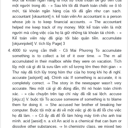
Một tài khoản ngân hàng là một sự thỏa thuận đế giữ tiền của
một người trong đó. - » Sau khi tôi đã thanh toán chiếc xe ô tô
mới, tài khoản ngân hàng của tôi đã gần như cạn sạch.
accountant [okauntont] n. kế toán viên An accountant is a person
whose job is to keep financial accounts. -» The accountant
helped me keep track of my money. Một kể toán viên là một
người mà công việc của họ là giữ những tài khoản tài chính. - »
Kế toán viên này đã giúp tôi bảo quản tiền. accumulate
[okjunnjoleit] V. tích lũy Page| 3
4000 từ vựng cần thiết - Cô Mai Phương To accumulate
something is to collect a lot of it over time. -» The m ail
accumulated in their mailbox while they were on vacation. Tích
lũy một cái gì đó là sưu tầm với số lượng lớn theo thời gian - »
Thư này đã tích lũy trong hòm thư của họ trong khi họ đi nghỉ.
accurate [askjorit] adj. Chính xác If something is accurate, it is
completely correct. -» The story in the newspaper wasn’t very
accurate. Neu một cái gì đó đúng đắn, thì nó hoàn toàn chính
xác. - » câu chuyện trên tạp chí này đã rất sai lệch. accuse
[okju:z] V. buộc tội To accuse someone of something is to blame
them for doing it. -» She accused her brother of breaking her
computer. Buộc tội một ai đó về một việc gì đó là đố lỗi cho việc
họ đã làm. - » Cô ấy đã đổ lỗi làm hỏng máy tính cho anh trai
mình. acid [aesid] n. a xít An acid is a chemical that can bum or
dissolve other substances. -» In chemistry class, we mixed two