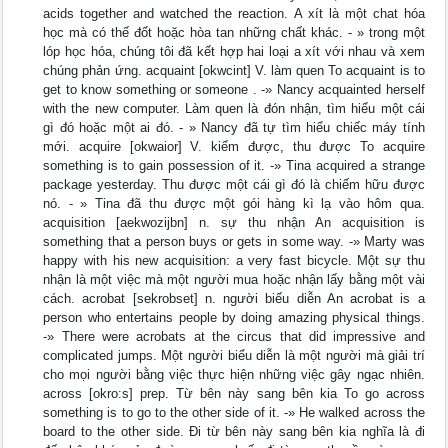
acids together and watched the reaction. A xít là một chat hóa
học mà có thế đốt hoặc hòa tan những chất khác. - » trong một
lóp học hóa, chúng tôi đã kết hợp hai loại a xít với nhau và xem
chúng phản ứng. acquaint [okwcint] V. làm quen To acquaint is to
get to know something or someone . -» Nancy acquainted herself
with the new computer. Làm quen là đón nhận, tìm hiểu một cái
gì đó hoặc một ai đó. - » Nancy đã tự tìm hiểu chiếc máy tính
mới. acquire [okwaior] V. kiếm được, thu được To acquire
something is to gain possession of it. -» Tina acquired a strange
package yesterday. Thu được một cái gì đó là chiếm hữu được
nó. - » Tina đã thu được một gói hàng kì lạ vào hôm qua.
acquisition [aekwozijbn] n. sự thu nhận An acquisition is
something that a person buys or gets in some way. -» Marty was
happy with his new acquisition: a very fast bicycle. Một sự thu
nhận là một việc mà một người mua hoặc nhận lấy bằng một vài
cách. acrobat [sekrobset] n. người biếu diễn An acrobat is a
person who entertains people by doing amazing physical things.
-» There were acrobats at the circus that did impressive and
complicated jumps. Một người biểu diễn là một người mà giải trí
cho mọi người bằng việc thực hiện những việc gây ngạc nhiên.
across [okro:s] prep. Từ bên này sang bên kia To go across
something is to go to the other side of it. -» He walked across the
board to the other side. Đi từ bên này sang bên kia nghĩa là đi