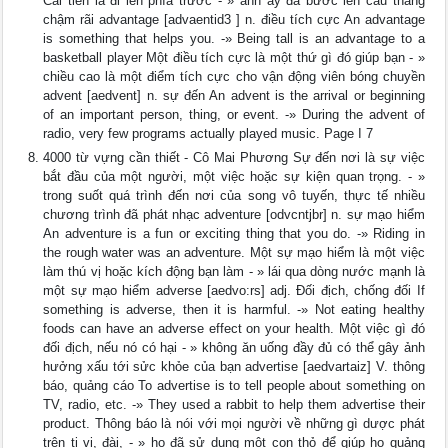
Cải tiến là đi lên phía trước - » anh ấy đã bước lên cầu thang
chậm rãi advantage [advaentid3 ] n. điều tích cực An advantage
is something that helps you. -» Being tall is an advantage to a
basketball player Một điều tích cực là một thứ gì đó giúp bạn - »
chiều cao là một điểm tích cực cho vận động viên bóng chuyền
advent [aedvent] n. sự đến An advent is the arrival or beginning
of an important person, thing, or event. -» During the advent of
radio, very few programs actually played music. Page I 7
4000 từ vựng cần thiết - Cô Mai Phương Sự đến nơi là sự việc
bắt đầu của một người, một việc hoặc sự kiện quan trọng. - »
trong suốt quá trình đến nơi của song vô tuyến, thực tế nhiều
chương trình đã phát nhạc adventure [odvcntjbr] n. sự mạo hiểm
An adventure is a fun or exciting thing that you do. -» Riding in
the rough water was an adventure. Một sự mạo hiểm là một việc
làm thú vị hoặc kích động bạn làm - » lái qua dòng nước mạnh là
một sự mạo hiểm adverse [aedvo:rs] adj. Đối địch, chống đối If
something is adverse, then it is harmful. -» Not eating healthy
foods can have an adverse effect on your health. Một việc gì đó
đối địch, nếu nó có hại - » không ăn uống đầy đủ có thể gây ảnh
hưởng xấu tới sửc khỏe của bạn advertise [aedvartaiz] V. thông
báo, quảng cáo To advertise is to tell people about something on
TV, radio, etc. -» They used a rabbit to help them advertise their
product. Thông báo là nói với mọi người về những gì dược phát
trên ti vi, đài, - » họ đã sử dụng một con thỏ để giúp họ quảng