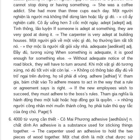
cannot stop doing or having something. -» She was a coffee
addict. She had more than three cups each day. Một người
nghiện là người mà không thể dừng làm hoặc lấy gì đó. - » cô ấy
nghiện café. Cô ấy uống hơn 3 cốc một ngày. adept [adept] adj.
Tinh thông, lão luyện If someone is adept at something, they are
very good at doing it. -» The carpenter is very adept at building
houses. Một người giỏi về một việc gì đó, họ thường làm rất tốt
nó. - » thợ mộc là người rất giỏi xây nhà. adequate [aedikwit] adj.
Đầy đủ, tương xứng When something is adequate, it is good
enough for something else. -» Without adequate notice of the
road block, they will have to turn around. Khi một vật gì đó tương
xứng, nó đủ tốt với vật còn lại. - » Không có thông báo đầy đủ về
trỏ' ngại trên đường, họ sẽ phải đi vòng. adhere [adhiar] V. tham
gia, bám chặt vào To adhere means to act in the way that a rule
or agreement says is right. -» If the new employees wish to
succeed, they must adhere to the boss’s rules. Tham gia nghĩa là
hành động theo một luật hoặc họp đồng gọi là quyền. - » những
người công nhân mới muốn thành công, họ phải tuân thủ quy tắc
của ông chủ. Page| 5
4000 từ vựng cần thiết - Cô Mai Phương adhesive [aedhũsiv] n.
chất dính An adhesive is a substance used for sticking things
together. -» The carpenter used an adhesive to hold the two
pieces of wood together. Một chat dính là một chat được sử