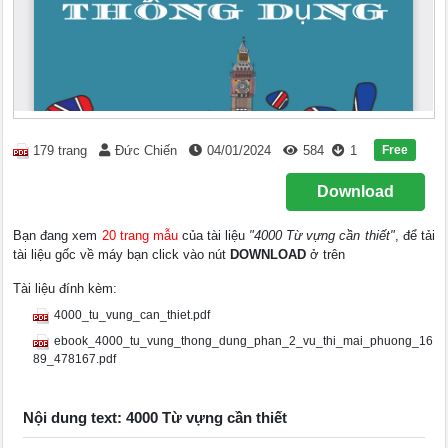
Free
179 trang
Đức Chiến
04/01/2024
584
1
Download
Bạn đang xem
20 trang mẫu
của tài liệu
"4000 Từ vựng cần thiết"
, để tải
tài liệu gốc về máy bạn click vào nút
DOWNLOAD
ở trên
Tài liệu đính kèm:
4000_tu_vung_can_thiet.pdf
ebook_4000_tu_vung_thong_dung_phan_2_vu_thi_mai_phuong_16
89_478167.pdf
Nội dung text: 4000 Từ vựng cần thiết