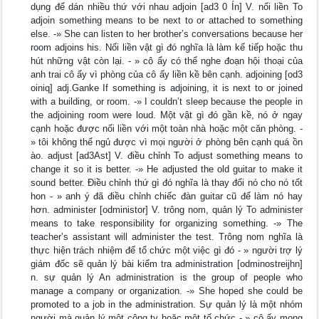
dụng để dán nhiều thứ với nhau adjoin [ad3 0 Ín] V. nối liền To
adjoin something means to be next to or attached to something
else. -» She can listen to her brother’s conversations because her
room adjoins his. Nối liền vật gì đó nghĩa là làm kế tiếp hoặc thu
hút những vật còn lại. - » cô ẩy có thể nghe đoạn hội thoại của
anh trai cô ấy vì phòng của cô ấy liền kề bên cạnh. adjoining [od3
oiniq] adj.Ganke If something is adjoining, it is next to or joined
with a building, or room. -» I couldn’t sleep because the people in
the adjoining room were loud. Một vật gì đó gần kề, nó ở ngay
cạnh hoặc được nối liền với một toàn nhà hoặc một căn phòng. -
» tôi không thể ngủ được vì mọi người ở phòng bên cạnh quá ồn
ào. adjust [ad3Ast] V. điều chỉnh To adjust something means to
change it so it is better. -» He adjusted the old guitar to make it
sound better. Điều chỉnh thứ gì đó nghĩa là thay đối nó cho nó tốt
hon - » anh ý đã điều chỉnh chiếc đàn guitar cũ để làm nó hay
hơn. administer [odministor] V. trông nom, quản lý To administer
means to take responsibility for organizing something. -» The
teacher’s assistant will administer the test. Trông nom nghĩa là
thực hiện trách nhiệm đế tổ chức một việc gì đó - » người trợ lý
giám đốc sẽ quản lý bài kiểm tra administration [odminostreijhn]
n. sự quản lý An administration is the group of people who
manage a company or organization. -» She hoped she could be
promoted to a job in the administration. Sự quản lý là một nhóm
người mà quản lý một công ty hoặc một tố chức - » cô ấy mong