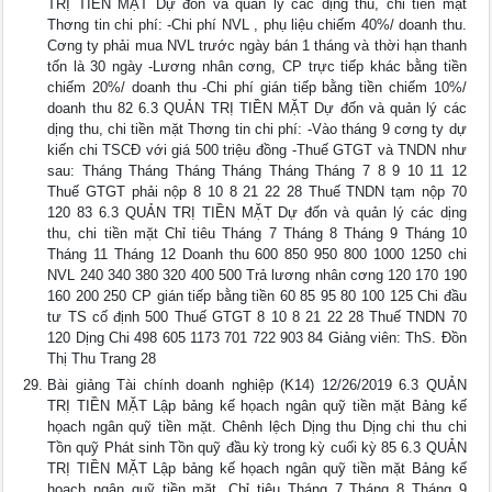
TRỊ TIỀN MẶT Dự đốn và quản lý các dịng thu, chi tiền mặt
Thơng tin chi phí: -Chi phí NVL , phụ liệu chiếm 40%/ doanh thu.
Cơng ty phải mua NVL trước ngày bán 1 tháng và thời hạn thanh
tốn là 30 ngày -Lương nhân cơng, CP trực tiếp khác bằng tiền
chiếm 20%/ doanh thu -Chi phí gián tiếp bằng tiền chiếm 10%/
doanh thu 82 6.3 QUẢN TRỊ TIỀN MẶT Dự đốn và quản lý các
dịng thu, chi tiền mặt Thơng tin chi phí: -Vào tháng 9 cơng ty dự
kiến chi TSCĐ với giá 500 triệu đồng -Thuế GTGT và TNDN như
sau: Tháng Tháng Tháng Tháng Tháng Tháng 7 8 9 10 11 12
Thuế GTGT phải nộp 8 10 8 21 22 28 Thuế TNDN tạm nộp 70
120 83 6.3 QUẢN TRỊ TIỀN MẶT Dự đốn và quản lý các dịng
thu, chi tiền mặt Chỉ tiêu Tháng 7 Tháng 8 Tháng 9 Tháng 10
Tháng 11 Tháng 12 Doanh thu 600 850 950 800 1000 1250 chi
NVL 240 340 380 320 400 500 Trả lương nhân cơng 120 170 190
160 200 250 CP gián tiếp bằng tiền 60 85 95 80 100 125 Chi đầu
tư TS cố định 500 Thuế GTGT 8 10 8 21 22 28 Thuế TNDN 70
120 Dịng Chi 498 605 1173 701 722 903 84 Giảng viên: ThS. Đồn
Thị Thu Trang 28
Bài giảng Tài chính doanh nghiệp (K14) 12/26/2019 6.3 QUẢN
TRỊ TIỀN MẶT Lập bảng kế họach ngân quỹ tiền mặt Bảng kế
họach ngân quỹ tiền mặt. Chênh lệch Dịng thu Dịng chi thu chi
Tồn quỹ Phát sinh Tồn quỹ đầu kỳ trong kỳ cuối kỳ 85 6.3 QUẢN
TRỊ TIỀN MẶT Lập bảng kế họach ngân quỹ tiền mặt Bảng kế
họach ngân quỹ tiền mặt. Chỉ tiêu Tháng 7 Tháng 8 Tháng 9