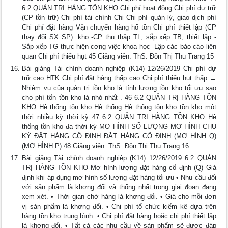
6.2 QUẢN TRỊ HÀNG TỒN KHO Chi phí hoạt động Chi phí dự trữ
(CP tồn trữ) Chi phí tài chính Chi Chi phí quản lý, giao dịch phí
Chi phí đặt hàng Vận chuyển hàng hố tồn Chi phí thiết lập (CP
thay đổi SX SP): kho -CP thu thập TL, sắp xếp TB, thiết lập -
Sắp xếp TG thực hiện cơng việc khoa học -Lập các báo cáo liên
quan Chi phí thiếu hụt 45 Giảng viên: ThS. Đồn Thị Thu Trang 15
Bài giảng Tài chính doanh nghiệp (K14) 12/26/2019 Chi phí dự
trữ cao HTK Chi phí đặt hàng thấp cao Chi phí thiếu hụt thấp →
Nhiệm vụ của quản trị tồn kho là tính lượng tồn kho tối ưu sao
cho phí tổn tồn kho là nhỏ nhất . 46 6.2 QUẢN TRỊ HÀNG TỒN
KHO Hệ thống tồn kho Hệ thống Hệ thống tồn kho tồn kho một
thời nhiều kỳ thời kỳ 47 6.2 QUẢN TRỊ HÀNG TỒN KHO Hệ
thống tồn kho đa thời kỳ MƠ HÌNH SỐ LƯỢNG MƠ HÌNH CHU
KỲ ĐẶT HÀNG CỐ ĐỊNH ĐẶT HÀNG CỐ ĐỊNH (MƠ HÌNH Q)
(MƠ HÌNH P) 48 Giảng viên: ThS. Đồn Thị Thu Trang 16
Bài giảng Tài chính doanh nghiệp (K14) 12/26/2019 6.2 QUẢN
TRỊ HÀNG TỒN KHO Mơ hình lượng đặt hàng cố định (Q) Giả
định khi áp dụng mơ hình số lượng đặt hàng tối ưu • Nhu cầu đối
với sản phẩm là khơng đổi và thống nhất trong giai đoạn đang
xem xét. • Thời gian chờ hàng là khơng đổi. • Giá cho mỗi đơn
vị sản phẩm là khơng đổi. • Chi phí tổ chức kiểm kê dựa trên
hàng tồn kho trung bình. • Chi phí đặt hàng hoặc chi phí thiết lập
là khơng đổi. • Tất cả các nhu cầu về sản phẩm sẽ được đáp