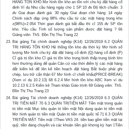
HÀNG TỒN KHO Mơ hình tồn kho an tồn với chu kỳ đặt hàng cố
định Ví dụ Nhu cầu hàng ngày cho 1 SP:10 đv Độ lệch chuẩn: 3
đv Giai đoạn đánh giá: 30 ngày Giai đoạn chờ hàng: 14 ngày
Chính sách đáp ứng 98% nhu cầu từ các mặt hàng trong kho
z(98%)=2.054 Thời gian đánh giá bắt đầu thì cĩ 155 đv SP tồn
kho. Yêu cầu Tính số lượng sản phẩm được đặt hàng ? 66
Giảng viên: ThS. Đồn Thị Thu Trang 22
Bài giảng Tài chính doanh nghiệp (K14) 12/26/2019 6.2 QUẢN
TRỊ HÀNG TỒN KHO Hệ thống tồn kho đa thời kỳ Mơ hình số
lượng Mơ hình chu kỳ đặt đặt hàng cố định (Q) hàng cố định (P)
Cĩ giá trị tồn kho Cĩ giá trị tồn kho trung bình thấp trung bình lớn
hơn thường dùng để quản Căn cứ vào thời điểm lý các mặt hàng
đắt kiểm kê để lên kế tiền hoạch đặt hàng Bắt buộc phải ghi
chép, lưu trữ cẩn thận 67 Mơ hình cĩ chiết khấu(PRICE-BREAK)
(Xem ví dụ 10.2.13) 68 6.2.4 Mơ hình tồn kho ABC Xem ví dụ
10.2.13 6.2.5 Kiểm kê Tham khảo Giáo trình 69 Giảng viên: ThS.
Đồn Thị Thu Trang 23
Bài giảng Tài chính doanh nghiệp (K14) 12/26/2019 6.3 QUẢN
TRỊ TIỀN MẶT 70 6.3 QUẢN TRỊTIỀN MẶT Tiền mặt trong quản
trị tiền mặt Mục tiêu quản trị tiền mặt Nội dung quản trị tiền mặt
Mơ hình quản trị tiền mặt Quản trị tiền mặt quốc tế 71 6.3 QUẢN
TRỊTIỀN MẶT Tiền mặt Theo VAS 24: tiền bao gồm tiền mặt tại
quỹ, tiền đang chuyển và các khoản tiền gửi khơng kỳ hạn Tiền