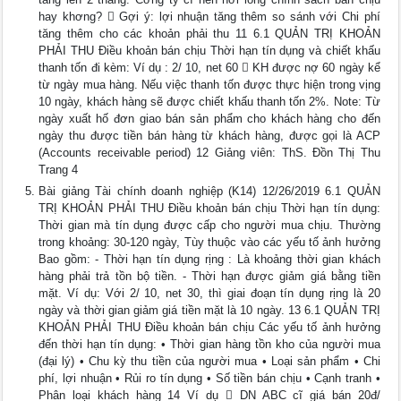
hay khơng?  Gợi ý: lợi nhuận tăng thêm so sánh với Chi phí
tăng thêm cho các khoản phải thu 11 6.1 QUẢN TRỊ KHOẢN
PHẢI THU Điều khoản bán chịu Thời hạn tín dụng và chiết khấu
thanh tốn đi kèm: Ví dụ : 2/ 10, net 60  KH được nợ 60 ngày kể
từ ngày mua hàng. Nếu việc thanh tốn được thực hiện trong vịng
10 ngày, khách hàng sẽ được chiết khấu thanh tốn 2%. Note: Từ
ngày xuất hố đơn giao bán sản phẩm cho khách hàng cho đến
ngày thu được tiền bán hàng từ khách hàng, được gọi là ACP
(Accounts receivable period) 12 Giảng viên: ThS. Đồn Thị Thu
Trang 4
Bài giảng Tài chính doanh nghiệp (K14) 12/26/2019 6.1 QUẢN
TRỊ KHOẢN PHẢI THU Điều khoản bán chịu Thời hạn tín dụng:
Thời gian mà tín dụng được cấp cho người mua chịu. Thường
trong khoảng: 30-120 ngày, Tùy thuộc vào các yếu tố ảnh hưởng
Bao gồm: - Thời hạn tín dụng rịng : Là khoảng thời gian khách
hàng phải trả tồn bộ tiền. - Thời hạn được giảm giá bằng tiền
mặt. Ví dụ: Với 2/ 10, net 30, thì giai đoạn tín dụng rịng là 20
ngày và thời gian giảm giá tiền mặt là 10 ngày. 13 6.1 QUẢN TRỊ
KHOẢN PHẢI THU Điều khoản bán chịu Các yếu tố ảnh hưởng
đến thời hạn tín dụng: • Thời gian hàng tồn kho của người mua
(đại lý) • Chu kỳ thu tiền của người mua • Loại sản phẩm • Chi
phí, lợi nhuận • Rủi ro tín dụng • Số tiền bán chịu • Cạnh tranh •
Phân loại khách hàng 14 Ví dụ  DN ABC cĩ giá bán 20đ/