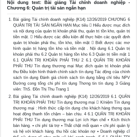
Nội dung text: Bài giảng Tài chính doanh nghiệp -
Chương 6: Quản trị tài sản ngắn hạn
Bài giảng Tài chính doanh nghiệp (K14) 12/26/2019 CHƯƠNG 6
QUẢN TRỊ TÀI SẢN NGẮN HẠN Mục tiêu  Hiểu được mục đích
và nội dung của quản trị khoản phải thu, quản trị tồn kho, quản trị
tiền mặt.  Hiểu được các điều kiện để thực hiện các quyết định
quản trị khoản phải thu, tồn kho, tiền mặt  Biết được các mơ
hình quản trị hàng tồn kho và tiền mặt . Nội dung 6.1 Quản trị
khoản phải thu 6.2 Quản trị hàng tồn kho 6.3 Quản trị tiền mặt 1
6.1 QUẢN TRỊ KHOẢN PHẢI THU 2 6.1 QUẢN TRỊ KHOẢN
PHẢI THU Tín dụng thương mại Mục đích quản trị khoản phải
thu Điều kiện hình thành chính sách tín dụng Tác động của chính
sách tín dụng Đánh giá chính sách tín dụng bằng chỉ tiêu NPV
Đường cong tổng chi phí tín dụng Thơng tin tín dụng 3 Giảng
viên: ThS. Đồn Thị Thu Trang 1
Bài giảng Tài chính doanh nghiệp (K14) 12/26/2019 6.1 QUẢN
TRỊ KHOẢN PHẢI THU Tín dụng thương mại  K/niệm Tín dụng
thương mại : Hình thức cấp tín dụng cho khách hàng thơng qua
hoạt động thanh tốn chậm – bán chịu. 4 6.1 QUẢN TRỊ KHOẢN
PHẢI THU Tín dụng thương mại Lợi ích Hạn chế • Kích thích
bán hàng. • chi phí tài trợ • Thắt chặt mối quan • chi phí quản lý
và hệ với khách hàng. thu hồi các khoản nợ • Doanh nghiệp cĩ