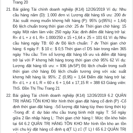
Trang 20
Bài giảng Tài chính doanh nghiệp (K14) 12/26/2019 Ví dụ: Nhu
cầu hàng năm (D): 1.000 đơn vị Lượng đặt hàng tối ưu: 200 đv
Xác suất mong muốn khơng hết hàng (P): 95% (z(95%) = 1,64)
Độ lệch chuẩn trong thời gian chờ: 25 đv Thời gian chờ hàng: 15
ngày Một năm làm việc 250 ngày Xác định điểm đăt hàng trở lại:
R= d L + z б L R= 1.000/250 x 15 +1,64 x 25 = 101 61 Ví dụ Nhu
cầu hàng ngày TB: 60 đv Độ lệch chuẩn: 7 đv Thời gian chờ
hàng: 6 ngày F: $ 10 c: $ 0,5 Thời gian cĩ DS bán trong năm 365
ngày Yêu cầu: Tìm số lượng đặt hàng tối ưu và điểm đặt hàng
trở lại với P khơng hết hàng trong thời gian chờ 95% 62 Ví dụ:
Lượng đặt hàng tối ưu: = 936 (đvSP) Độ lệch chuẩn trong suốt
thời gian chờ hàng Độ lệch chuẩn tương ứng với xác suất
khơng hết hàng là: 95%: Z (0,95) = 1,64 Điểm đặt hàng trở lại:
R= d L + z б L R = 60 x 6 + 1,64 x 17,15 R = 388 63 Giảng viên:
ThS. Đồn Thị Thu Trang 21
Bài giảng Tài chính doanh nghiệp (K14) 12/26/2019 6.2 QUẢN
TRỊ HÀNG TỒN KHO Mơ hình thời gian đặt hàng cố định (P) -Cố
định thời gian đặt hàng. -Số lượng đặt hàng tùy theo từng thời kỳ
-Trong đĩ: d: dự báo nhu cầu trung bình một ngày T: Số ngày
giữa 2 lần nhập hàng L: Thời gian chờ hàng I: Mức tồn kho hiện
tại 64 6.2 QUẢN TRỊ HÀNG TỒN KHO Mơ hình tồn kho an tồn
với chu kỳ đặt hàng cố định q d(T L) z (T L) I 65 6.2 QUẢN TRỊ