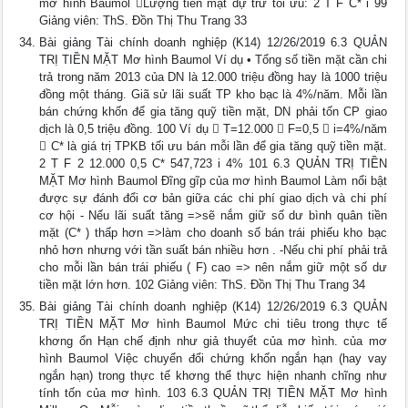
mơ hình Baumol Lượng tiền mặt dự trữ tối ưu: 2 T F C* i 99
Giảng viên: ThS. Đồn Thị Thu Trang 33
Bài giảng Tài chính doanh nghiệp (K14) 12/26/2019 6.3 QUẢN
TRỊ TIỀN MẶT Mơ hình Baumol Ví dụ • Tổng số tiền mặt cần chi
trả trong năm 2013 của DN là 12.000 triệu đồng hay là 1000 triệu
đồng một tháng. Giã sử lãi suất TP kho bạc là 4%/năm. Mỗi lần
bán chứng khốn để gia tăng quỹ tiền mặt, DN phải tốn CP giao
dịch là 0,5 triệu đồng. 100 Ví dụ  T=12.000  F=0,5  i=4%/năm
 C* là giá trị TPKB tối ưu bán mỗi lần để gia tăng quỹ tiền mặt.
2 T F 2 12.000 0,5 C* 547,723 i 4% 101 6.3 QUẢN TRỊ TIỀN
MẶT Mơ hình Baumol Đĩng gĩp của mơ hình Baumol Làm nổi bật
được sự đánh đổi cơ bản giữa các chi phí giao dịch và chi phí
cơ hội - Nếu lãi suất tăng =>sẽ nắm giữ số dư bình quân tiền
mặt (C* ) thấp hơn =>làm cho doanh số bán trái phiếu kho bạc
nhỏ hơn nhưng với tần suất bán nhiều hơn . -Nếu chi phí phải trả
cho mỗi lần bán trái phiếu ( F) cao => nên nắm giữ một số dư
tiền mặt lớn hơn. 102 Giảng viên: ThS. Đồn Thị Thu Trang 34
Bài giảng Tài chính doanh nghiệp (K14) 12/26/2019 6.3 QUẢN
TRỊ TIỀN MẶT Mơ hình Baumol Mức chi tiêu trong thực tế
khơng ổn Hạn chế định như giả thuyết của mơ hình. của mơ
hình Baumol Việc chuyển đổi chứng khốn ngắn hạn (hay vay
ngắn hạn) trong thực tế khơng thể thực hiện nhanh chĩng như
tính tốn của mơ hình. 103 6.3 QUẢN TRỊ TIỀN MẶT Mơ hình