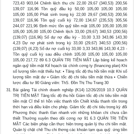
723,43 903,04 Chênh lệch thu chi 22,00 29,67 (340,53) 200,56
139,07 116,96 Tồn quỹ đầu kỳ 50,00 105,00 105,00 105,00
105,00 105,00 Phát sinh trong kỳ 22,00 29,67 (340,53) 200,56
139,07 116,96 Tồn quỹ cuối kỳ 72,00 134,67 (235,53) 305,56
244,07 221,96 Định mức tồn quỹ tiền mặt 105,00 105,00 105,00
105,00 105,00 105,00 Chênh lệch 33,00 (29,67) 340,53 (200,56)
(139,07) (116,96) Số dự nợ đầu kỳ - 33,00 3,33 343,86 143,30
4,23 Dự nợ phát sinh trong kỳ 33,00 (29,67) 340,53 (200,56)
(139,07) (4,23) Số dư nợ cuối kỳ 33,00 3,33 343,86 143,30 4,23 -
Tồn quỹ cuối kỳ sau điều chỉnh 105,00 105,00 105,00 105,00
105,00 217,72 89 6.3 QUẢN TRỊ TIỀN MẶT Lập bảng kế họach
ngân quỹ tiền mặt Kế họach tài chính cơng ty (financing plan) Khi
số lượng tiền mặt thiếu hụt: • Tăng tốc độ thu hồi tiền mặt Khi số
lượng tiền mặt dư • Giảm tốc độ chi tiêu tiền mặt thừa • Chiến
lược đầu tư 90 Giảng viên: ThS. Đồn Thị Thu Trang 30
Bài giảng Tài chính doanh nghiệp (K14) 12/26/2019 10.3 QUẢN
TRỊ TIỀN MẶT Tăng tốc độ thu hồi Giảm tốc độ chi tiêu tiền mặt
tiền mặt Cĩ thể trì hỗn việc thanh tốn Chiết khấu thanh tốn trong
thời hạn và điều kiện cho phép. Giảm tốc độ chi tiêu trong kỳ đối
Phương thức thanh tĩan nhanh với những khỏan chi chưa cần
thiết Thường xuyên theo dõi cơng nợ 91 6.3 QUẢN TRỊ TIỀN
MẶT Các biện pháp cần thực hiện trong quản lý thu chi tiền mặt.
Quản lý chặt chẽ Thu chi thơng các khoản tạm qua quỹ. ứng tiền