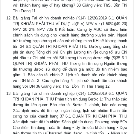
với khách hàng này đĩ hay khơng? 33 Giảng viên: ThS. Đồn Thị
Thu Trang 11
Bài giảng Tài chính doanh nghiệp (K14) 12/26/2019 6.1 QUẢN
TRỊ KHOẢN PHẢI THU VÍ DỤ (1 a)(P v) NPV v r (1 50%)(49 20)
NPV 20 2% NPV 705 0 Kết luận: Cơng ty ABC sẽ thực hiện
chính sách tín dụng cho khách hàng thường xuyên trên. Ngoại
trừ trường hợp khơng cĩ căn cứ chứng minh KH sẽ khơng thanh
tốn 34 6.1 QUẢN TRỊ KHOẢN PHẢI THU Đường cong tổng chi
phí tín dụng Tổng chi phí Chi phí Lượng tín ($) dụng tối ưu Chi
phí đầu tư Chi phí cơ hội Số lượng tín dụng được cấp ($)35 6.1
QUẢN TRỊ KHOẢN PHẢI THU Thơng tin tín dụng Nguồn thơng
tin thường được sử dụng để đánh giá mức độ tín nhiệm bao
gồm: 1. Báo cáo tài chính 2. Lịch sử thanh tốn của khách hàng
với DN khác 3. Các ngân hàng 4. Lịch sử thanh tốn của khách
hàng với DN 36 Giảng viên: ThS. Đồn Thị Thu Trang 12
Bài giảng Tài chính doanh nghiệp (K14) 12/26/2019 6.1 QUẢN
TRỊ KHOẢN PHẢI THU Phân tích tín dụng Bước 1: Thu thập các
thơng tin liên quan: Báo cáo tài Bước 2: chính, báo cáo cơng
Xác định mức độ tín nợ, ngân hàng, lịch sử nhiệm thanh tốn
cơng nợ của khách hàng 37 6.1 QUẢN TRỊ KHOẢN PHẢI THU
Xác định mức độ tín nhiệm Đánh giá tín dụng: Phương pháp 5Cs
Cho điểm tín dụng : của tín dụng • Uy tín của khách hàng • Dựa
trên thơng tin thu (Charater) thập được => tính tốn , • Năng lực