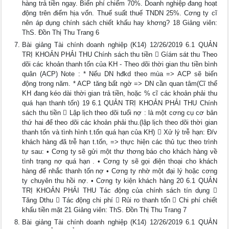
hàng trả tiền ngay. Biến phí chiếm 70%. Doanh nghiệp đang hoạt
động trên điểm hịa vốn. Thuế suất thuế TNDN 25%. Cơng ty cĩ
nên áp dụng chính sách chiết khấu hay khơng? 18 Giảng viên:
ThS. Đồn Thị Thu Trang 6
Bài giảng Tài chính doanh nghiệp (K14) 12/26/2019 6.1 QUẢN
TRỊ KHOẢN PHẢI THU Chính sách thu tiền  Gíám sát thu Theo
dõi các khoản thanh tốn của KH - Theo dõi thời gian thu tiền bình
quân (ACP) Note : * Nếu DN hđkd theo mùa => ACP sẽ biến
động trong năm. * ACP tăng bất ngờ => DN cần quan tâm(Cĩ thể
KH đang kéo dài thời gian trả tiền, hoặc % cĩ các khoản phải thu
quá hạn thanh tốn) 19 6.1 QUẢN TRỊ KHOẢN PHẢI THU Chính
sách thu tiền  Lập lịch theo dõi tuổi nợ : là một cơng cụ cơ bản
thứ hai để theo dõi các khoản phải thu.(lập lịch theo dõi thời gian
thanh tốn và tình hình t.tốn quá hạn của KH)  Xử lý trễ hạn: Đ/v
khách hàng đã trễ hạn t.tốn, => thực hiện các thủ tục theo trình
tự sau: • Cơng ty sẽ gửi một thư thơng báo cho khách hàng về
tình trạng nợ quá hạn . • Cơng ty sẽ gọi điện thoại cho khách
hàng để nhắc thanh tốn nợ • Cơng ty nhờ một đại lý hoặc cơng
ty chuyên thu hồi nợ. • Cơng ty kiện khách hàng 20 6.1 QUẢN
TRỊ KHOẢN PHẢI THU Tác động của chính sách tín dụng 
Tăng Dthu  Tác động chi phí  Rủi ro thanh tốn  Chi phí chiết
khấu tiền mặt 21 Giảng viên: ThS. Đồn Thị Thu Trang 7
Bài giảng Tài chính doanh nghiệp (K14) 12/26/2019 6.1 QUẢN