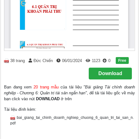
Free
38 trang
Đức Chiến
06/01/2024
1123
0
Download
Bạn đang xem
20 trang mẫu
của tài liệu
"Bài giảng Tài chính doanh
nghiệp - Chương 6: Quản trị tài sản ngắn hạn"
, để tải tài liệu gốc về máy
bạn click vào nút
DOWNLOAD
ở trên
Tài liệu đính kèm:
bai_giang_tai_chinh_doanh_nghiep_chuong_6_quan_tri_tai_san_n.
pdf