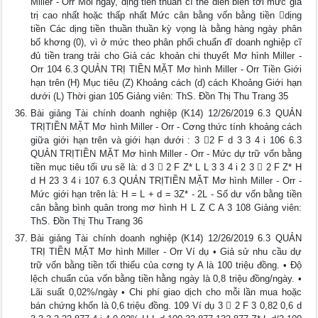
Miller - Orr Mỗi ngày, dịng tiền thuần cĩ thể diễn biến tới mức giá
trị cao nhất hoặc thấp nhất Mức cân bằng vốn bằng tiền dịng
tiền Các dịng tiền thuần thuần kỳ vọng là bằng hàng ngày phân
bố khơng (0), vì ở mức theo phân phối chuẩn đĩ doanh nghiệp cĩ
đủ tiền trang trải cho Giả các khoản chi thuyết Mơ hình Miller -
Orr 104 6.3 QUẢN TRỊ TIỀN MẶT Mơ hình Miller - Orr Tiền Giới
hạn trên (H) Mục tiêu (Z) Khoảng cách (d) cách Khoảng Giới hạn
dưới (L) Thời gian 105 Giảng viên: ThS. Đồn Thị Thu Trang 35
Bài giảng Tài chính doanh nghiệp (K14) 12/26/2019 6.3 QUẢN
TRỊTIỀN MẶT Mơ hình Miller - Orr - Cơng thức tính khoảng cách
giữa giới hạn trên và giới hạn dưới : 3 2 F d 3 3 4 i 106 6.3
QUẢN TRỊTIỀN MẶT Mơ hình Miller - Orr - Mức dự trữ vốn bằng
tiền mục tiêu tối ưu sẽ là: d 3  2 F Z* L L 3 3 4 i 2 3  2 F Z* H
d H 23 3 4 i 107 6.3 QUẢN TRỊTIỀN MẶT Mơ hình Miller - Orr -
Mức giới hạn trên là: H = L + d = 3Z* - 2L - Số dư vốn bằng tiền
cân bằng bình quân trong mơ hình H L Z C A 3 108 Giảng viên:
ThS. Đồn Thị Thu Trang 36
Bài giảng Tài chính doanh nghiệp (K14) 12/26/2019 6.3 QUẢN
TRỊ TIỀN MẶT Mơ hình Miller - Orr Ví dụ • Giả sử nhu cầu dự
trữ vốn bằng tiền tối thiểu của cơng ty A là 100 triệu đồng. • Độ
lệch chuẩn của vốn bằng tiền hằng ngày là 0,8 triệu đồng/ngày. •
Lãi suất 0,02%/ngày • Chi phí giao dịch cho mỗi lần mua hoặc
bán chứng khốn là 0,6 triệu đồng. 109 Ví dụ 3  2 F 3 0,82 0,6 d