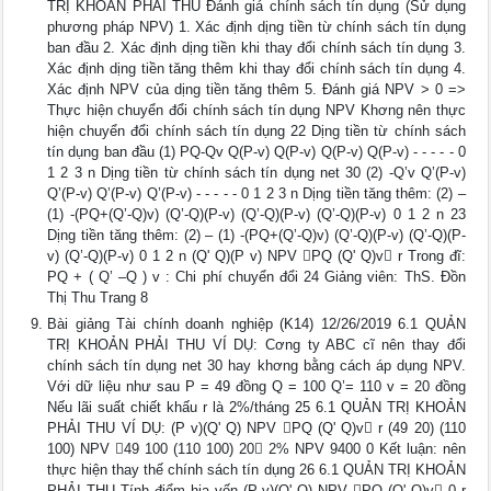
TRỊ KHOẢN PHẢI THU Đánh giá chính sách tín dụng (Sử dụng
phương pháp NPV) 1. Xác định dịng tiền từ chính sách tín dụng
ban đầu 2. Xác định dịng tiền khi thay đổi chính sách tín dụng 3.
Xác định dịng tiền tăng thêm khi thay đổi chính sách tín dụng 4.
Xác định NPV của dịng tiền tăng thêm 5. Đánh giá NPV > 0 =>
Thực hiện chuyển đổi chính sách tín dụng NPV Khơng nên thực
hiện chuyển đổi chính sách tín dụng 22 Dịng tiền từ chính sách
tín dụng ban đầu (1) PQ-Qv Q(P-v) Q(P-v) Q(P-v) Q(P-v) - - - - - 0
1 2 3 n Dịng tiền từ chính sách tín dụng net 30 (2) -Q’v Q’(P-v)
Q’(P-v) Q’(P-v) Q’(P-v) - - - - - 0 1 2 3 n Dịng tiền tăng thêm: (2) –
(1) -(PQ+(Q’-Q)v) (Q’-Q)(P-v) (Q’-Q)(P-v) (Q’-Q)(P-v) 0 1 2 n 23
Dịng tiền tăng thêm: (2) – (1) -(PQ+(Q’-Q)v) (Q’-Q)(P-v) (Q’-Q)(P-
v) (Q’-Q)(P-v) 0 1 2 n (Q' Q)(P v) NPV PQ (Q' Q)v r Trong đĩ:
PQ + ( Q’ –Q ) v : Chi phí chuyển đổi 24 Giảng viên: ThS. Đồn
Thị Thu Trang 8
Bài giảng Tài chính doanh nghiệp (K14) 12/26/2019 6.1 QUẢN
TRỊ KHOẢN PHẢI THU VÍ DỤ: Cơng ty ABC cĩ nên thay đổi
chính sách tín dụng net 30 hay khơng bằng cách áp dụng NPV.
Với dữ liệu như sau P = 49 đồng Q = 100 Q’= 110 v = 20 đồng
Nếu lãi suất chiết khấu r là 2%/tháng 25 6.1 QUẢN TRỊ KHOẢN
PHẢI THU VÍ DỤ: (P v)(Q' Q) NPV PQ (Q' Q)v r (49 20) (110
100) NPV 49 100 (110 100) 20 2% NPV 9400 0 Kết luận: nên
thực hiện thay thế chính sách tín dụng 26 6.1 QUẢN TRỊ KHOẢN
PHẢI THU Tính điểm hịa vốn (P v)(Q' Q) NPV PQ (Q' Q)v 0 r