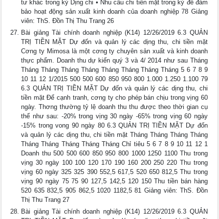
tư khác trong kỳ Dịng chi • Nhu cầu chi tiền mặt trong kỳ để đảm
bảo hoạt động sản xuất kinh doanh của doanh nghiệp 78 Giảng
viên: ThS. Đồn Thị Thu Trang 26
Bài giảng Tài chính doanh nghiệp (K14) 12/26/2019 6.3 QUẢN
TRỊ TIỀN MẶT Dự đốn và quản lý các dịng thu, chi tiền mặt
Cơng ty Mimosa là một cơng ty chuyên sản xuất và kinh doanh
thực phẩm. Doanh thu dự kiến quý 3 và 4/ 2014 như sau Tháng
Tháng Tháng Tháng Tháng Tháng Tháng Tháng Tháng 5 6 7 8 9
10 11 12 1/2015 500 500 600 850 950 800 1.000 1.250 1.100 79
6.3 QUẢN TRỊ TIỀN MẶT Dự đốn và quản lý các dịng thu, chi
tiền mặt Để cạnh tranh, cơng ty cho phép bán chịu trong vịng 60
ngày. Thơng thường tỷ lệ doanh thu thu được theo thời gian cụ
thể như sau: -20% trong vịng 30 ngày -65% trong vịng 60 ngày
-15% trong vong 90 ngày 80 6.3 QUẢN TRỊ TIỀN MẶT Dự đốn
và quản lý các dịng thu, chi tiền mặt Tháng Tháng Tháng Tháng
Tháng Tháng Tháng Tháng Tháng Chỉ tiêu 5 6 7 8 9 10 11 12 1
Doanh thu 500 500 600 850 950 800 1000 1250 1100 Thu trong
vịng 30 ngày 100 100 120 170 190 160 200 250 220 Thu trong
vịng 60 ngày 325 325 390 552,5 617,5 520 650 812,5 Thu trong
vịng 90 ngày 75 75 90 127,5 142,5 120 150 Thu tiền bán hàng
520 635 832,5 905 862,5 1020 1182,5 81 Giảng viên: ThS. Đồn
Thị Thu Trang 27
Bài giảng Tài chính doanh nghiệp (K14) 12/26/2019 6.3 QUẢN