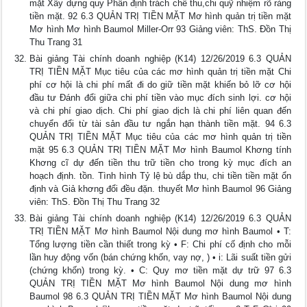
mặt Xây dựng quy Phân định trách chế thu,chi quỹ nhiệm rõ ràng
tiền mặt. 92 6.3 QUẢN TRỊ TIỀN MẶT Mơ hình quản trị tiền mặt
Mơ hình Mơ hình Baumol Miller-Orr 93 Giảng viên: ThS. Đồn Thị
Thu Trang 31
Bài giảng Tài chính doanh nghiệp (K14) 12/26/2019 6.3 QUẢN
TRỊ TIỀN MẶT Mục tiêu của các mơ hình quản trị tiền mặt Chi
phí cơ hội là chi phí mất đi do giữ tiền mặt khiến bỏ lỡ cơ hội
đầu tư Đánh đổi giữa chi phí tiền vào mục đích sinh lợi. cơ hội
và chi phí giao dịch. Chi phí giao dịch là chi phí liên quan đến
chuyển đổi từ tài sản đầu tư ngắn hạn thành tiền mặt. 94 6.3
QUẢN TRỊ TIỀN MẶT Mục tiêu của các mơ hình quản trị tiền
mặt 95 6.3 QUẢN TRỊ TIỀN MẶT Mơ hình Baumol Khơng tính
Khơng cĩ dự đến tiền thu trữ tiền cho trong kỳ mục đích an
hoạch định. tồn. Tình hình Tỷ lệ bù dắp thu, chi tiền tiền mặt ổn
định và Giả khơng đổi đều đặn. thuyết Mơ hình Baumol 96 Giảng
viên: ThS. Đồn Thị Thu Trang 32
Bài giảng Tài chính doanh nghiệp (K14) 12/26/2019 6.3 QUẢN
TRỊ TIỀN MẶT Mơ hình Baumol Nội dung mơ hình Baumol • T:
Tổng lượng tiền cần thiết trong kỳ • F: Chi phí cố định cho mỗi
lần huy động vốn (bán chứng khốn, vay nợ, ) • i: Lãi suất tiền gửi
(chứng khốn) trong kỳ. • C: Quy mơ tiền mặt dự trữ 97 6.3
QUẢN TRỊ TIỀN MẶT Mơ hình Baumol Nội dung mơ hình
Baumol 98 6.3 QUẢN TRỊ TIỀN MẶT Mơ hình Baumol Nội dung