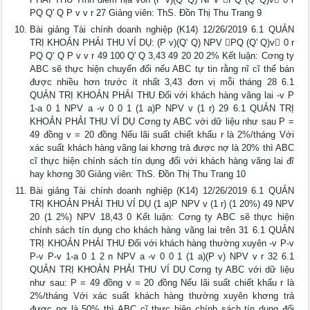
PQ Q' Q P v v r 27 Giảng viên: ThS. Đồn Thị Thu Trang 9
Bài giảng Tài chính doanh nghiệp (K14) 12/26/2019 6.1 QUẢN
TRỊ KHOẢN PHẢI THU VÍ DỤ: (P v)(Q' Q) NPV PQ (Q' Q)v 0 r
PQ Q' Q P v v r 49 100 Q' Q 3,43 49 20 20 2% Kết luận: Cơng ty
ABC sẽ thực hiện chuyển đổi nếu ABC tự tin rằng nĩ cĩ thể bán
được nhiều hơn trước ít nhất 3,43 đơn vị mỗi tháng 28 6.1
QUẢN TRỊ KHOẢN PHẢI THU Đối với khách hàng vãng lai -v P
1-a 0 1 NPV a -v 0 0 1 (1 a)P NPV v (1 r) 29 6.1 QUẢN TRỊ
KHOẢN PHẢI THU VÍ DỤ Cơng ty ABC với dữ liệu như sau P =
49 đồng v = 20 đồng Nếu lãi suất chiết khấu r là 2%/tháng Với
xác suất khách hàng vãng lai khơng trả được nợ là 20% thì ABC
cĩ thực hiện chính sách tín dụng đối với khách hàng vãng lai đĩ
hay khơng 30 Giảng viên: ThS. Đồn Thị Thu Trang 10
Bài giảng Tài chính doanh nghiệp (K14) 12/26/2019 6.1 QUẢN
TRỊ KHOẢN PHẢI THU VÍ DỤ (1 a)P NPV v (1 r) (1 20%) 49 NPV
20 (1 2%) NPV 18,43 0 Kết luận: Cơng ty ABC sẽ thực hiện
chính sách tín dụng cho khách hàng vãng lai trên 31 6.1 QUẢN
TRỊ KHOẢN PHẢI THU Đối với khách hàng thường xuyên -v P-v
P-v P-v 1-a 0 1 2 n NPV a -v 0 0 1 (1 a)(P v) NPV v r 32 6.1
QUẢN TRỊ KHOẢN PHẢI THU VÍ DỤ Cơng ty ABC với dữ liệu
như sau: P = 49 đồng v = 20 đồng Nếu lãi suất chiết khấu r là
2%/tháng Với xác suất khách hàng thường xuyên khơng trả
được nợ là 50% thì ABC cĩ thực hiện chính sách tín dụng đối