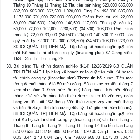
Tháng 10 Tháng 11 Tháng 12 Thu tiền bán hàng 520,000 635,000
832,500 905,000 862,500 1.020,000 Dịng Chi 498,000 605,000
1.173,000 701,000 722,000 903,000 Chênh lệch thu chi 22,000
30,000 (340,500) 204,000 140,500 117,000 Tồn quỹ đầu kỳ
50,000 72,000 102,000 (238,500) (34,500) 106,000 Phát sinh
trong kỳ 22,000 30,000 (340,500) 204,000 140,500 117,000 Tồn
quỹ cuối kỳ 72,000 102,000 (238,500) (34,500) 106,000 223,000
86 6.3 QUẢN TRỊ TIỀN MẶT Lập bảng kế họach ngân quỹ tiền
mặt Kế họach tài chính cơng ty (financing plan) 87 Giảng viên:
ThS. Đồn Thị Thu Trang 29
Bài giảng Tài chính doanh nghiệp (K14) 12/26/2019 6.3 QUẢN
TRỊ TIỀN MẶT Lập bảng kế họach ngân quỹ tiền mặt Kế họach
tài chính cơng ty (financing plan) Thơng tin bổ sung: -Tiền mặt
tồn quỹ cuối tháng 6 là 50 triệu đồng -Số dư vay nợ đầu tháng 7
xem như bằng 0 -Định mức tồn quỹ hàng tháng: 105 triệu đồng/
tháng -Giả sử vốn bằng tiền thiếu được tài trợ từ vồn vay ngân
hàng với lãi suất 1%/ tháng. Vốn thiếu được vay vào cuối tháng
và tiền lãi được tính trên dự nọ đầu kỳ. Trả gốc khi thừa tiền mặt
88 6.3 QUẢN TRỊ TIỀN MẶT Lập bảng kế họach ngân quỹ tiền
mặt Kế họach tài chính cơng ty (financing plan) Chỉ tiêu Tháng 7
Tháng 8 Tháng 9 Tháng 10 Tháng 11 Tháng 12 Thu tiền bán hàng
520,00 635,00 832,50 905,00 862,50 1.020,00 Chi phí lãi vay 0,33
0,03 3,44 1,43 0,04 Dịng Chi 498,00 605,33 1.173,03 704,44