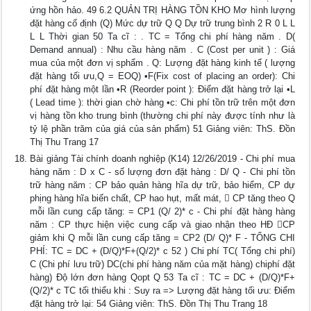
ứng hồn hảo. 49 6.2 QUẢN TRỊ HÀNG TỒN KHO Mơ hình lượng
đặt hàng cố định (Q) Mức dự trữ Q Q Dự trữ trung bình 2 R 0 L L
L L Thời gian 50 Ta cĩ : . TC = Tổng chi phí hàng năm . D(
Demand annual) : Nhu cầu hàng năm . C (Cost per unit ) : Giá
mua của một đơn vị sphẩm . Q: Lượng đặt hàng kinh tế ( lượng
đặt hàng tối ưu,Q = EOQ) •F(Fix cost of placing an order): Chi
phí đặt hàng một lần •R (Reorder point ): Điểm đặt hàng trở lại •L
( Lead time ): thời gian chờ hàng •c: Chi phí tồn trữ trên một đơn
vị hàng tồn kho trung bình (thường chi phí này được tính như là
tỷ lệ phần trăm của giá của sản phẩm) 51 Giảng viên: ThS. Đồn
Thị Thu Trang 17
Bài giảng Tài chính doanh nghiệp (K14) 12/26/2019 - Chi phí mua
hàng năm : D x C - số lượng đơn đặt hàng : D/ Q - Chi phí tồn
trữ hàng năm : CP bảo quản hàng hĩa dự trữ, bảo hiểm, CP dự
phịng hàng hĩa biến chất, CP hao hụt, mất mát,  CP tăng theo Q
mỗi lần cung cấp tăng: = CP1 (Q/ 2)* c - Chi phí đặt hàng hàng
năm : CP thực hiện việc cung cấp và giao nhận theo HĐ CP
giảm khi Q mỗi lần cung cấp tăng = CP2 (D/ Q)* F - TỔNG CHI
PHÍ: TC = DC + (D/Q)*F+(Q/2)* c 52 ) Chi phí TC( Tổng chi phí)
C (Chi phí lưu trữ) DC(chi phí hàng năm của mặt hàng) chiphí đặt
hàng) Độ lớn đơn hàng Qopt Q 53 Ta cĩ : TC = DC + (D/Q)*F+
(Q/2)* c TC tối thiểu khi : Suy ra => Lượng đặt hàng tối ưu: Điểm
đặt hàng trở lại: 54 Giảng viên: ThS. Đồn Thị Thu Trang 18