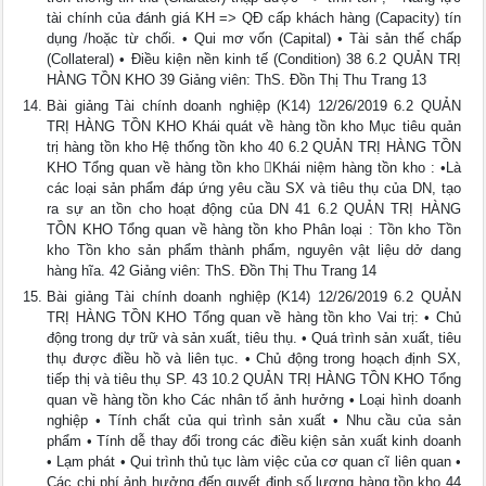
tài chính của đánh giá KH => QĐ cấp khách hàng (Capacity) tín
dụng /hoặc từ chối. • Qui mơ vốn (Capital) • Tài sản thế chấp
(Collateral) • Điều kiện nền kinh tế (Condition) 38 6.2 QUẢN TRỊ
HÀNG TỒN KHO 39 Giảng viên: ThS. Đồn Thị Thu Trang 13
Bài giảng Tài chính doanh nghiệp (K14) 12/26/2019 6.2 QUẢN
TRỊ HÀNG TỒN KHO Khái quát về hàng tồn kho Mục tiêu quản
trị hàng tồn kho Hệ thống tồn kho 40 6.2 QUẢN TRỊ HÀNG TỒN
KHO Tổng quan về hàng tồn kho Khái niệm hàng tồn kho : •Là
các loại sản phẩm đáp ứng yêu cầu SX và tiêu thụ của DN, tạo
ra sự an tồn cho hoạt động của DN 41 6.2 QUẢN TRỊ HÀNG
TỒN KHO Tổng quan về hàng tồn kho Phân loại : Tồn kho Tồn
kho Tồn kho sản phẩm thành phẩm, nguyên vật liệu dở dang
hàng hĩa. 42 Giảng viên: ThS. Đồn Thị Thu Trang 14
Bài giảng Tài chính doanh nghiệp (K14) 12/26/2019 6.2 QUẢN
TRỊ HÀNG TỒN KHO Tổng quan về hàng tồn kho Vai trị: • Chủ
động trong dự trữ và sản xuất, tiêu thụ. • Quá trình sản xuất, tiêu
thụ được điều hồ và liên tục. • Chủ động trong hoạch định SX,
tiếp thị và tiêu thụ SP. 43 10.2 QUẢN TRỊ HÀNG TỒN KHO Tổng
quan về hàng tồn kho Các nhân tố ảnh hưởng • Loại hình doanh
nghiệp • Tính chất của qui trình sản xuất • Nhu cầu của sản
phẩm • Tính dễ thay đổi trong các điều kiện sản xuất kinh doanh
• Lạm phát • Qui trình thủ tục làm việc của cơ quan cĩ liên quan •
Các chi phí ảnh hưởng đến quyết định số lượng hàng tồn kho 44