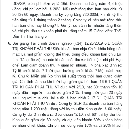
DDVSP, biến phí đơn vị là 16đ. Doanh thu hàng năm 4,8 triệu
đồng, chi phí cơ hội là 20%. Nếu mở rộng thời hạn bán chịu từ
30 lên 60 ngày. Doanh thu kỳ vọng tăng 720.000đ, khi đĩ kỳ thu
tiền tăng từ 1 tháng thành 2 tháng. Cơng ty cĩ nên mở rộng thời
hạn bán chịu hay khơng?  Gợi ý: so sánh lợi nhuận tăng thêm
và chi phí đầu tư khoản phải thu tăng thêm 15 Giảng viên: ThS.
Đồn Thị Thu Trang 5
Bài giảng Tài chính doanh nghiệp (K14) 12/26/2019 6.1 QUẢN
TRỊ KHOẢN PHẢI THU Điều khoản bán chịu Chiết khấu bằng tiền
mặt: Là một phần khơng thể thiếu trong điều khoản bán chịu Lợi
ích: Tăng tốc độ thu các khoản phải thu => tiết kiệm chi phí Hạn
chế: Làm giảm doanh thu=> giảm lợi nhuận. => phải xác định rõ:
Tỷ lệ chiết khấu ? Thời gian hưởng chiết khấu ? Một cách hợp
lý. Chú ý: Miễn phí (ko tính lãi suất) trong thời hạn được giảm
giá. Chỉ tính lãi sau khi thời hạn giảm giá hết hạn. 16 6.1 QUẢN
TRỊ KHOẢN PHẢI THU Ví dụ : Với 2/10, net 30: thanh tốn 10
ngày đầu , người mua được giảm 2 %. Trong thời gian 20 ngày
sau, người mua chịu lại suất là bao nhiêu? 17 6.1 QUẢN TRỊ
KHOẢN PHẢI THU Ví dụ : Cơng ty SER đạt doanh thu bán hàng
hằng năm 1.200 triệu đồng với kỳ thu tiền bình quân là 60 ngày.
Cơng ty dự định đưa ra điều khoản “2/10, net 60” thì kỳ thu tiền
bình quân giảm cịn 30 ngày và dự kiến khoản 60% khách hàng
sẽ nhận chiết khấu. Chi phí sử dụng vốn 15% và cĩ 20% khách