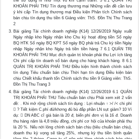
thể sử dụng nĩ như một vũ khí cạnh tranh. 5 6.1 QUẢN TRỊ
KHOẢN PHẢI THU Tín dụng thương mại Những vấn đề cần lưu
ý khi cấp Tín dụng thương mại Điều kiện Phân tích Chính sách
bán chịu tín dụng thu tiền 6 Giảng viên: ThS. Đồn Thị Thu Trang
2
Bài giảng Tài chính doanh nghiệp (K14) 12/26/2019 Ngày xuất
Ngày nhập kho Ngày nhận kho Chu kỳ hoạt động tiền Số ngày
BQ HTK Số ngày BQ KPT Số ngày BQ phải trả Chu kỳ tiền Ngày
nhập Ngày nhận kho Ngày trả tiền tiền hàng 7 6.1 QUẢN TRỊ
KHOẢN PHẢI THU Mục đích quản trị khoản phải thu Lợi ích tăng
Chi phí cấp tín doanh số bán dụng cho hàng khách hàng. 8 6.1
QUẢN TRỊ KHOẢN PHẢI THU Điều kiện hình thành chính sách
tín dụng Tiêu chuẩn bán chịu Thời hạn tín dụng Điều kiện bán
chịu Chiết khấu thanh tốn Chính sách thu tiền 9 Giảng viên: ThS.
Đồn Thị Thu Trang 3
Bài giảng Tài chính doanh nghiệp (K14) 12/26/2019 6.1 QUẢN
TRỊ KHOẢN PHẢI THU Tiêu chuẩn bán chịu Phải xem xét 2 vấn
đề: . Khi mở rộng chính sách tín dụng : Lợi nhuận ↑ >/ /< chi phí
 ? Tiết kiệm C.phí đủ/khơng đủ bù đắp phần LN sụt giảm? 10 Ví
dụ:  DN ABC cĩ giá bán là 20 đ, biến phí đơn vị là 16 đ. Doanh
thu hàng năm là 4,8 triệu đồng, chi phí cơ hội của khoản phải thu
là 20 %. Nếu nới lỏng chính sách bán chịu (tiêu chuẩn bán chịu),
doanh thu kỳ vọng sẽ tăng 25%, nhưng kỳ thu tiền bình quân
tăng lên 2 tháng. Cơng ty cĩ nên nới lỏng chính sách bán chịu