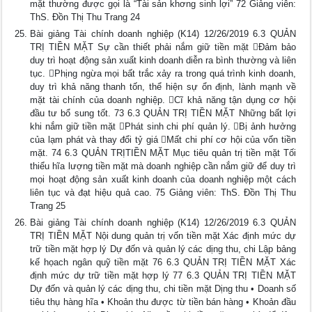
mặt thường được gọi là “Tài sản khơng sinh lợi” 72 Giảng viên:
ThS. Đồn Thị Thu Trang 24
Bài giảng Tài chính doanh nghiệp (K14) 12/26/2019 6.3 QUẢN
TRỊ TIỀN MẶT Sự cần thiết phải nắm giữ tiền mặt Đảm bảo
duy trì hoạt động sản xuất kinh doanh diễn ra bình thường và liên
tục. Phịng ngừa mọi bất trắc xảy ra trong quá trình kinh doanh,
duy trì khả năng thanh tốn, thể hiện sự ổn định, lành mạnh về
mặt tài chính của doanh nghiệp. Cĩ khả năng tận dụng cơ hội
đầu tư bổ sung tốt. 73 6.3 QUẢN TRỊ TIỀN MẶT Những bất lợi
khi nắm giữ tiền mặt Phát sinh chi phí quản lý. Bị ảnh hưởng
của lạm phát và thay đổi tỷ giá Mất chi phí cơ hội của vốn tiền
mặt. 74 6.3 QUẢN TRỊTIỀN MẶT Mục tiêu quản trị tiền mặt Tối
thiểu hĩa lượng tiền mặt mà doanh nghiệp cần nắm giữ để duy trì
mọi hoạt động sản xuất kinh doanh của doanh nghiệp một cách
liên tục và đạt hiệu quả cao. 75 Giảng viên: ThS. Đồn Thị Thu
Trang 25
Bài giảng Tài chính doanh nghiệp (K14) 12/26/2019 6.3 QUẢN
TRỊ TIỀN MẶT Nội dung quản trị vốn tiền mặt Xác định mức dự
trữ tiền mặt hợp lý Dự đốn và quản lý các dịng thu, chi Lập bảng
kế họach ngân quỹ tiền mặt 76 6.3 QUẢN TRỊ TIỀN MẶT Xác
định mức dự trữ tiền mặt hợp lý 77 6.3 QUẢN TRỊ TIỀN MẶT
Dự đốn và quản lý các dịng thu, chi tiền mặt Dịng thu • Doanh số
tiêu thụ hàng hĩa • Khoản thu được từ tiền bán hàng • Khoản đầu