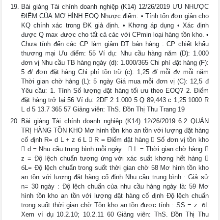
Bài giảng Tài chính doanh nghiệp (K14) 12/26/2019 ƯU NHƯỢC
ĐIỂM CỦA MƠ HÌNH EOQ Nhược điểm: • Tính tốn đơn giản cho
KQ chính xác trong ĐK giả định. • Khơng áp dụng • Xác định
được Q max được cho tất cả các với CPmin loại hàng tồn kho. •
Chưa tính đến các CP làm giảm DT bán hàng : CP chiết khấu
thương mại Ưu điểm: 55 Ví dụ: Nhu cầu hàng năm (D): 1.000
đơn vị Nhu cầu TB hàng ngày (d): 1.000/365 Chi phí đặt hàng (F):
5 đ/ đơn đặt hàng Chi phí tồn trữ (c): 1,25 đ/ mỗi đv mỗi năm
Thời gian chờ hàng (L): 5 ngày Giá mua mỗi đơn vị (C): 12,5 đ
Yêu cầu: 1. Tính Số lượng đặt hàng tối ưu theo EOQ? 2. Điểm
đặt hàng trở lại 56 Ví dụ: 2DF 2 1.000 5 Q 89,443 c 1,25 1000 R
L d 5 13.7 365 57 Giảng viên: ThS. Đồn Thị Thu Trang 19
Bài giảng Tài chính doanh nghiệp (K14) 12/26/2019 6.2 QUẢN
TRỊ HÀNG TỒN KHO Mơ hình tồn kho an tồn với lượng đặt hàng
cố định R= d L + z б L  R = Điểm đặt hàng  Số đơn vị tồn kho
 d = Nhu cầu trung bình mỗi ngày .  L = Thời gian chờ hàng 
z = Độ lệch chuẩn tương ứng với xác suất khơng hết hàng 
бL= Độ lệch chuẩn trong suốt thời gian chờ 58 Mơ hình tồn kho
an tồn với lượng đặt hàng cố định Nhu cầu trung bình : Giả sử
n= 30 ngày : Độ lệch chuẩn của nhu cầu hàng ngày là: 59 Mơ
hình tồn kho an tồn với lượng đặt hàng cố định Độ lệch chuẩn
trong suốt thời gian chờ Tồn kho an tồn được tính : SS = z. бL
Xem ví dụ 10.2.10; 10.2.11 60 Giảng viên: ThS. Đồn Thị Thu