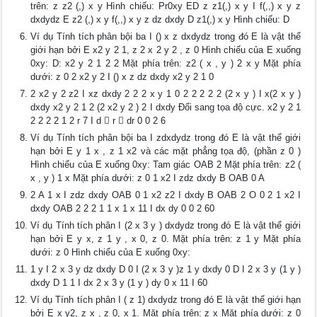
trên: z z2 (,) x y Hình chiếu: Pr0xy ED z z1(,) x y I f(,,) x y z
dxdydz E z2 (,) x y f(,,) x y z dz dxdy D z1(,) x y Hình chiếu: D
Ví dụ Tính tích phân bội ba I () x z dxdydz trong đó E là vật thể
giới hạn bởi E x2 y 2 1, z 2 x 2 y 2 , z 0 Hình chiếu của E xuống
0xy: D: x2 y 2 1 2 2 Mặt phía trên: z2 ( x , y ) 2 x y Mặt phía
dưới: z 0 2 x2 y 2 I () x z dz dxdy x2 y 2 1 0
2 x2 y 2 z2 I xz dxdy 2 2 2 x y 1 0 2 2 2 2 2 (2 x y ) I x(2 x y )
dxdy x2 y 2 1 2 (2 x2 y 2 ) 2 I dxdy Đổi sang tọa độ cực. x2 y 2 1
2 2 2 2 1 2 r 7 I d  r  dr 0 0 2 6
Ví dụ Tính tích phân bội ba I zdxdydz trong đó E là vật thể giới
hạn bởi E y 1 x , z 1 x2 và các mặt phẳng tọa độ, (phần z 0 )
Hình chiếu của E xuống 0xy: Tam giác OAB 2 Mặt phía trên: z2 (
x , y ) 1 x Mặt phía dưới: z 0 1 x2 I zdz dxdy B OAB 0 A
2 A 1 x I zdz dxdy OAB 0 1 x2 z2 I dxdy B OAB 2 O 0 2 1 x2 I
dxdy OAB 2 2 2 1 1 x 1 x 11 I dx dy 0 0 2 60
Ví dụ Tính tích phân I (2 x 3 y ) dxdydz trong đó E là vật thể giới
hạn bởi E y x, z 1 y , x 0, z 0. Mặt phía trên: z 1 y Mặt phía
dưới: z 0 Hình chiếu của E xuống 0xy:
1 y I 2 x 3 y dz dxdy D 0 I (2 x 3 y )z 1 y dxdy 0 D I 2 x 3 y (1 y )
dxdy D 1 1 I dx 2 x 3 y (1 y ) dy 0 x 11 I 60
Ví dụ Tính tích phân I ( z 1) dxdydz trong đó E là vật thể giới hạn
bởi E x y2, z x , z 0, x 1. Mặt phía trên: z x Mặt phía dưới: z 0