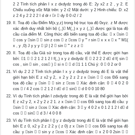
2 2 Tính tích phân I x z dxdydz trong đó E: 2y x2 z 2 , y 2. E
Chiếu xuống x0z Mặt trên: y 2 r2 Mặt dưới: y 2 Hình chiếu: D: x2
z 2 4 y 2 2 2 2 I d dr r r  dy 0 0 r2 / 2
II. Toạ độ cầu Điểm M(x,y,z) trong hệ trục tọa độ 0xyz. z M được
xác định duy nhất bởi bộ (,,) M(,,) x y z (,,) được gọi là tọa độ
cầu của điểm M. Công thức đổi biến sang tọa độ cầu:  x sin 
 cos y sin   sin z cos  z cos  y ''' r sin  x x x  x ''' M1(
x , y ,0) J y y y  |J | 2  sin  ''' z z z 
II. Toạ độ cầu Giả sử trong tọa độ cầu, vật thể E được giới hạn
bởi: 1   2 1 2 1 2 I f(,,) x y z dxdydz E  2 2 2 2 d d f( sin 
cos , sin  sin , cos )  si n   d 1 1 1 Chú ý: 0  0 2 or 0
Ví dụ 2 2 2 Tính tích phân I x y z dxdydz trong đó E là vật thể
giới hạn bởi E z x2 y 2,. x 2 y 2 z 2 z x sin   cos Đổi sang
tọa độ cầu: y sin   sin z cos  Xác định cận: 0  4 0 2 0
cos  / 4 2 cos  2 1 2 I d d  sin  d 0 0 0 10 80
Ví dụ Tính tích phân I zdxdydz trong đó E là vật thể giới hạn bởi
E z x2 y 2, x 2 y 2 z 2 1. z x sin   cos Đổi sang tọa độ cầu: y
sin   sin z cos  Xác định cận: 3  y 4 0 2 x 0 1 2 1 2 I d d
cos   sin  d 3 / 4 0 0 8
Ví dụ Tính tích phân I () y z dxdydz trong đó E là vật thể giới hạn
bởi E z 0, x2 y 2 z 2 2 y ( z 0) z x sin   cos Đổi sang tọa độ
cầu: y sin   sin y z cos  Xác định cận:  x 2 0 0 2sin  