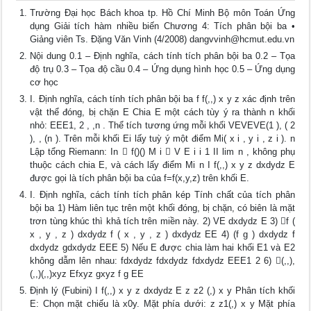
Trường Đại học Bách khoa tp. Hồ Chí Minh Bộ môn Toán Ứng
dụng Giải tích hàm nhiều biến Chương 4: Tích phân bội ba •
Giảng viên Ts. Đặng Văn Vinh (4/2008)
dangvvinh@hcmut.edu.vn
Nội dung 0.1 – Định nghĩa, cách tính tích phân bội ba 0.2 – Tọa
độ trụ 0.3 – Tọa độ cầu 0.4 – Ứng dụng hình học 0.5 – Ứng dụng
cơ học
I. Định nghĩa, cách tính tích phân bội ba f f(,,) x y z xác định trên
vật thể đóng, bị chặn E Chia E một cách tùy ý ra thành n khối
nhỏ: EEE1, 2 , ,n . Thể tích tương ứng mỗi khối VEVEVE(1 ), ( 2
), , (n ). Trên mỗi khối Ei lấy tuỳ ý một điểm Mi( x i , y i , z i ). n
Lập tổng Riemann: In  f()() M i  V E i i 1 II lim n , không phụ
thuộc cách chia E, và cách lấy điểm Mi n I f(,,) x y z dxdydz E
được gọi là tích phân bội ba của f=f(x,y,z) trên khối E.
I. Định nghĩa, cách tính tích phân kép Tính chất của tích phân
bội ba 1) Hàm liên tục trên một khối đóng, bị chặn, có biên là mặt
trơn tùng khúc thì khả tích trên miền này. 2) VE dxdydz E 3) f (
x , y , z ) dxdydz f ( x , y , z ) dxdydz EE 4) (f g ) dxdydz f
dxdydz gdxdydz EEE 5) Nếu E được chia làm hai khối E1 và E2
không dẫm lên nhau: fdxdydz fdxdydz fdxdydz EEE1 2 6) (,,),
(,,)(,,)xyz Efxyz gxyz f g EE
Định lý (Fubini) I f(,,) x y z dxdydz E z z2 (,) x y Phân tích khối
E: Chọn mặt chiếu là x0y. Mặt phía dưới: z z1(,) x y Mặt phía