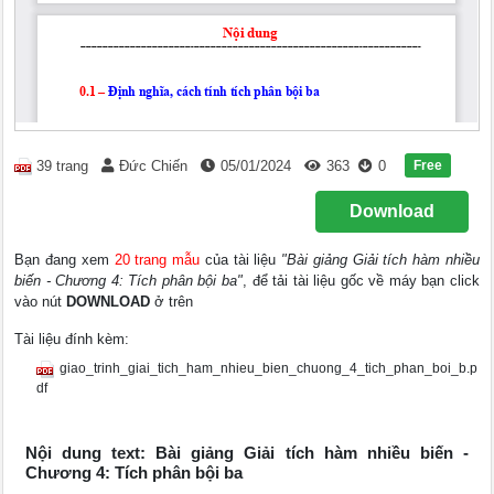
Free
39 trang
Đức Chiến
05/01/2024
363
0
Download
Bạn đang xem
20 trang mẫu
của tài liệu
"Bài giảng Giải tích hàm nhiều
biến - Chương 4: Tích phân bội ba"
, để tải tài liệu gốc về máy bạn click
vào nút
DOWNLOAD
ở trên
Tài liệu đính kèm:
giao_trinh_giai_tich_ham_nhieu_bien_chuong_4_tich_phan_boi_b.p
df
Nội dung text: Bài giảng Giải tích hàm nhiều biến -
Chương 4: Tích phân bội ba