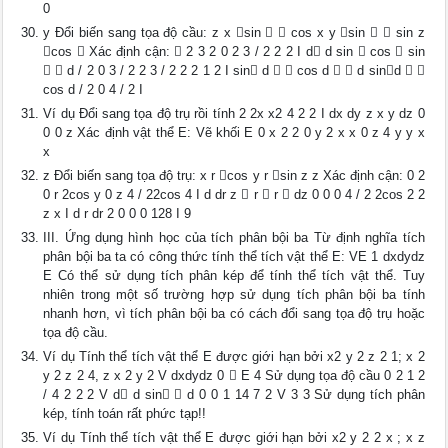
0
y Đổi biến sang tọa độ cầu: z x sin   cos x y sin   sin z
cos  Xác định cận:  2 3 2 0 2 3 / 2 2 2 I d d sin  cos  sin
  d / 2 0 3 / 2 2 3 / 2 2 2 1 2 I sin d   cos d   d sind  
cos d / 2 0 4 / 2 I
Ví dụ Đổi sang tọa độ trụ rồi tính 2 2x x2 4 2 2 I dx dy z x y dz 0
0 0 z Xác định vật thể E: Vẽ khối E 0 x 2 2 0 y 2 x x 0 z 4 y y x
x
z Đổi biến sang tọa độ trụ: x r cos y r sin z z Xác định cận: 0 2
0 r 2cos y 0 z 4 / 22cos 4 I d dr z  r  r  dz 0 0 0 4 / 2 2cos 2 2
z x I d r dr 2 0 0 0 128 I 9
III. Ứng dụng hình học của tích phân bội ba Từ định nghĩa tích
phân bội ba ta có công thức tính thể tích vật thể E: VE 1 dxdydz
E Có thể sử dụng tích phân kép để tính thể tích vật thể. Tuy
nhiên trong một số trường hợp sử dụng tích phân bội ba tính
nhanh hơn, vì tích phân bội ba có cách đổi sang tọa độ trụ hoặc
tọa độ cầu.
Ví dụ Tính thể tích vật thể E được giới hạn bởi x2 y 2 z 2 1; x 2
y 2 z 2 4, z x 2 y 2 V dxdydz 0  E 4 Sử dụng tọa độ cầu 0 2 1 2
/ 4 2 2 2 V d d sin  d 0 0 1 14 7 2 V 3 3 Sử dụng tích phân
kép, tính toán rất phức tạp!!
Ví dụ Tính thể tích vật thể E được giới hạn bởi x2 y 2 2 x ; x z