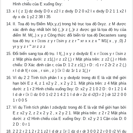
Hình chiếu của E xuống 0xy:
x I ( z 1) dz dxdy D 0 x z2 I z dxdy D 2 0 x2 I x dxdy D 2 1 1 x2 I
dy x dx 1 y2 2 38 I 35
II. Toạ độ trụ Điểm M(x,y,z) trong hệ trục tọa độ 0xyz. z M được
xác định duy nhất bởi bộ (,,)r z (,,)r z được gọi là tọa độ trụ của
điểm M. M(,,) x y z Công thức đổi biến từ tọa độ Decasters sang
tọa độ trụ: x r cos z y r sin y z z r ''' xr x x z x ''' M1( x , y ,0) J
yr y y z r ''' zr z z z
Đổi biến sang tọa độ trụ. I f(,,) x y z dxdydz E x r cos y r sin z
z Mặt phía dưới: z z1(,) r z z2 (,) r Mặt phía trên: z z2 (,) r Hình
chiếu: D Xác định cận r, của D: 1 2 z z1(,) r D : r1 r r 2 2r 2 z 2 (,)
r I d dr f( r cos , r sin , z ) r  dz 1r 1 z 1(,) r
Ví dụ 2 2 Tính tích phân I x y dxdydz trong đó E là vật thể giới
hạn bởi E z 4, z 1 x2 y 2 , x 2 y 2 1. Mặt phía trên: z 4 Mặt phía
dưới: z 1 r 2 Hình chiếu xuống 0xy: D: x2 y 2 1 0 2 D : 0 r 1 2 1 4
I d dr r r  dz 0 0 1 r2 2 1 4 2 1 I d dr r 2z d r2(3 r 2 ) dr 12 2 0 0
1 r 0 0 5
Ví dụ Tính tích phân I zdxdydz trong đó E là vật thể giới hạn bởi
E z x2 y 2, z 2 x 2 y 2 , x 2 y 2 1. Mặt phía trên: z 2 r 2 Mặt phía
dưới: z r2 Hình chiếu của E xuống 0xy: D: x2 y 2 1 Cận của D: 0
2 D : 0 r 1
2 2 2 r 2 1 2 r 2 1 z2 I d dr z r  dz d r dr 3 0 0 2 2 r 0 0 r2 Ví dụ