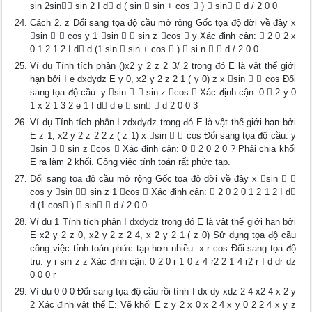
sin 2sin sin 2 I d d ( sin  sin + cos  )  sin  d / 2 0 0
Cách 2. z Đổi sang tọa độ cầu mở rộng Gốc tọa độ dời về đây x
sin   cos y 1 sin   sin z cos  y Xác định cận:  2 0 2 x
0 1 2 1 2 I d d (1 sin  sin + cos  )  si n   d / 2 0 0
Ví dụ Tính tích phân ()x2 y 2 z 2 3/ 2 trong đó E là vật thể giới
hạn bởi I e dxdydz E y 0, x2 y 2 z 2 1 ( y 0) z x sin   cos Đổi
sang tọa độ cầu: y sin   sin z cos  Xác định cận: 0  2 y 0
1 x 2 1 3 2 e 1 I d d e  sin  d 2 0 0 3
Ví dụ Tính tích phân I zdxdydz trong đó E là vật thể giới hạn bởi
E z 1, x2 y 2 z 2 2 z ( z 1) x sin   cos Đổi sang tọa độ cầu: y
sin   sin z cos  Xác định cận: 0  2 0 2 0 ? Phải chia khối
E ra làm 2 khối. Công việc tính toán rất phức tạp.
Đổi sang tọa độ cầu mở rộng Gốc tọa độ dời về đây x sin  
cos y sin  sin z 1 cos  Xác định cận:  2 0 2 0 1 2 1 2 I d
d (1 cos )  sin  d / 2 0 0
Ví dụ 1 Tính tích phân I dxdydz trong đó E là vật thể giới hạn bởi
E x2 y 2 z 0, x2 y 2 z 2 4, x 2 y 2 1 ( z 0) Sử dụng tọa độ cầu
công việc tính toán phức tạp hơn nhiều. x r cos Đổi sang tọa độ
trụ: y r sin z z Xác định cận: 0 2 0 r 1 0 z 4 r2 2 1 4 r2 r I d dr dz
0 0 0 r
Ví dụ 0 0 0 Đổi sang tọa độ cầu rồi tính I dx dy xdz 2 4 x2 4 x 2 y
2 Xác định vật thể E: Vẽ khối E z y 2 x 0 x 2 4 x y 0 2 2 4 x y z