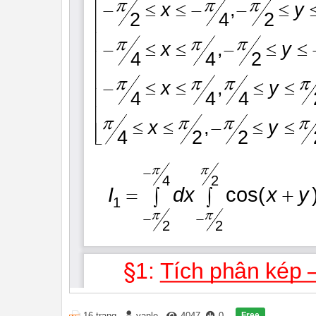
Free
16 trang
vanle
4047
0