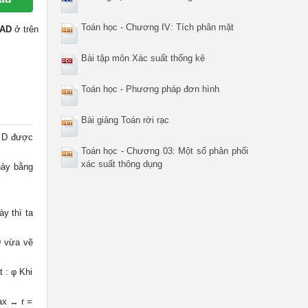
Toán học - Chương IV: Tích phân mặt
AD
ở trên
Bài tập môn Xác suất thống kê
Toán học - Phương pháp đơn hình
Bài giảng Toán rời rạc
n D được
Toán học - Chương 03: Một số phân phối
xác suất thông dụng
này bằng
ày thì ta
D vừa vẽ
t : φ Khi
ax ↔ r =