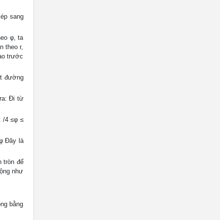
kép sang
eo φ, ta
 theo r,
ào trước
pt đường
a: Đi từ
 /4 ≤φ ≤
φ Đây là
h tròn để
rộng như
ộng bằng