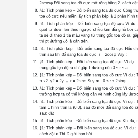
2acosφ Đổi sang tọa độ cực mở rộng bằng 2. cách đặt :
§1: Tích phân kép – Đổi biến sang tọa độ cực Công th
tọa độ cực nếu miền lấy tích phân kép là 1 phần hình t
§1: Tích phân kép – Đổi biến sang tọa độ cực Ví dụ :
quét từ dưới lên theo ngược chiều kim đồng hồ bởi cá
ta sẽ đi theo 1 tia màu vàng từ trong gốc tọa độ ra, 
thì pt đường đó là cận trên.
§1: Tích phân kép – Đổi biến sang tọa độ cực Nếu chỉ
tròn sau khi đổ sang tọa độ cực: r = 2cosφ Vậy :
§1: Tích phân kép – Đổi biến sang tọa độ cực Ví dụ :
trong gốc tọa độ ra chỉ gặp 1 đường nên 0 ≤ r ≤ a
§1: Tích phân kép – Đổi biến sang tọa độ cực Ví dụ : 
π x2+y2 = 2y ↔ r = 2sinφ Suy ra : 0 ≤ r ≤ 2sinφ
§1: Tích phân kép – Đổi biến sang tọa độ cực Ví dụ :
trường hợp ta có thể không cần vẽ hình cũng lấy được
§1: Tích phân kép – Đổi biến sang tọa độ cực Ví dụ : T
tâm 1 hình tròn là (0,0), sau đó mới đổi sang tọa độ
sau: đặt
§1: Tích phân kép – Đổi biến sang tọa độ cực Khi đó, 
§1: Tích phân kép – Đổi biến sang tọa độ cực Ví dụ :
cách đặt a Thì D giới hạn bởi