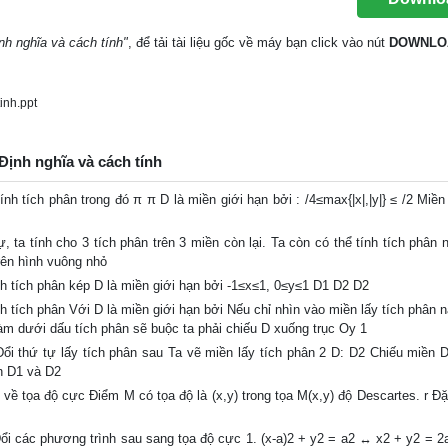
nh nghĩa và cách tính"
, để tải tài liệu gốc về máy bạn click vào nút
DOWNLO
nh.ppt
 Định nghĩa và cách tính
ính tích phân trong đó π π D là miền giới hạn bởi : /4≤max{|x|,|y|} ≤ /2 Miề
 ta tính cho 3 tích phân trên 3 miền còn lại. Ta còn có thể tính tích phân 
trên hình vuông nhỏ
nh tích phân kép D là miền giới hạn bởi -1≤x≤1, 0≤y≤1 D1 D2 D2
h tích phân Với D là miền giới hạn bởi Nếu chỉ nhìn vào miền lấy tích phân n
àm dưới dấu tích phân sẽ buộc ta phải chiếu D xuống trục Oy 1
Đổi thứ tự lấy tích phân sau Ta vẽ miền lấy tích phân 2 D: D2 Chiếu miền 
ần D1 và D2
về tọa độ cực Điểm M có tọa độ là (x,y) trong tọa M(x,y) độ Descartes. r Đặ
Đổi các phương trình sau sang tọa độ cực 1. (x-a)2 + y2 = a2 ↔ x2 + y2 = 2