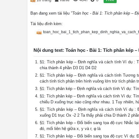
Bạn đang xem tài liệu
"Toán học - Bài 1: Tích phân kép – Đị
Tài liệu đính kèm:
toan_hoc_bai_1_tich_phan_kep_dinh_nghia_va_cach_ti
Nội dung text: Toán học - Bài 1: Tích phân kép –
§1: Tích phân kép – Định nghĩa và cách tính Ví dụ : T
chia thành 4 phần D3 D1 D4 D2
§1: Tích phân kép – Định nghĩa và cách tính Tương tự,
cách tính tích phân trên hình vuông lớn trừ tích phân 
§1: Tích phân kép – Định nghĩa và cách tính Ví dụ: Tí
§1: Tích phân kép – Định nghĩa và cách tính Ví dụ: Tín
chiếu D xuống trục nào cũng như nhau. 1 Tuy nhiên, h
§1: Tích phân kép – Định nghĩa và cách tính Ví dụ : 
xuống D1 trục Ox -2 2 Ta thấy phải chia D thành 2 ph
§1: Tích phân kép – Đổi biến sang tọa độ cực Nhắc lại 
đó, mối liên hệ giữa x, y và r, φ là
§1: Tích phân kép – Đổi biến sang tọa độ cực Ví dụ: 