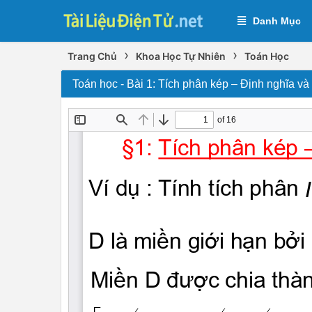
Danh Mục
›
›
Trang Chủ
Khoa Học Tự Nhiên
Toán Học
Toán học - Bài 1: Tích phân kép – Định nghĩa và 