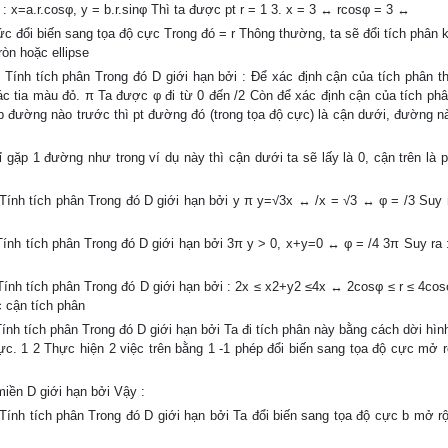
 x=a.r.cosφ, y = b.r.sinφ Thì ta được pt r = 1 3. x = 3 ↔ rcosφ = 3 ↔
ức đổi biến sang tọa độ cực Trong đó = r Thông thường, ta sẽ đổi tích phân 
ròn hoặc ellipse
 Tính tích phân Trong đó D giới hạn bởi : Để xác định cận của tích phân th
c tia màu đỏ. π Ta được φ đi từ 0 đến /2 Còn để xác định cận của tích phân
gặp đường nào trước thì pt đường đó (trong tọa độ cực) là cận dưới, đường n
 gặp 1 đường như trong ví dụ này thì cận dưới ta sẽ lấy là 0, cận trên là 
 Tính tích phân Trong đó D giới hạn bởi y π y=√3x ↔ /x = √3 ↔ φ = /3 Suy r
Tính tích phân Trong đó D giới hạn bởi 3π y > 0, x+y=0 ↔ φ = /4 3π Suy ra :
 Tính tích phân Trong đó D giới hạn bởi : 2x ≤ x2+y2 ≤4x ↔ 2cosφ ≤ r ≤ 4cos
 cận tích phân
ính tích phân Trong đó D giới hạn bởi Ta đi tích phân này bằng cách dời hìn
 cực. 1 2 Thực hiện 2 việc trên bằng 1 -1 phép đổi biến sang tọa độ cực mở 
miền D giới hạn bởi Vậy :
 Tính tích phân Trong đó D giới hạn bởi Ta đổi biến sang tọa độ cực b mở r