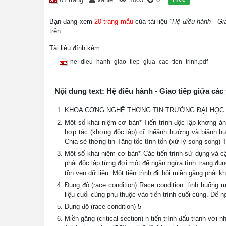
Bạn đang xem
20 trang mẫu
của tài liệu
"Hệ điều hành - Gia
trên
Tài liệu đính kèm:
he_dieu_hanh_giao_tiep_giua_cac_tien_trinh.pdf
Nội dung text: Hệ điều hành - Giao tiếp giữa các 
KHOA CƠNG NGHỆ THƠNG TIN TRƯỜNG ĐẠI HỌC BÁCH
Một số khái niệm cơ bản* Tiến trình độc lập khơng ản
hợp tác (khơng độc lập) cĩ thểảnh hưởng và bịảnh hưở
Chia sẻ thơng tin Tăng tốc tính tốn (xử lý song song) 
Một số khái niệm cơ bản* Các tiến trình sử dụng và cậ
phải độc lập từng đơi một để ngăn ngừa tình trạng đụ
tồn vẹn dữ liệu. Một tiến trình địi hỏi miền găng phải 
Đụng độ (race condition) Race condition: tình huống m
liệu cuối cùng phụ thuộc vào tiến trình cuối cùng. Để 
Đụng độ (race condition) 5
Miền găng (critical section) n tiến trình đấu tranh với