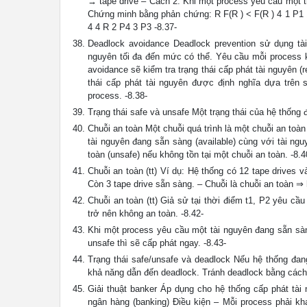
→ tape drive – Cách 2: Khi một process yêu cầu một thực
Chứng minh bằng phản chứng: R F(R ) < F(R ) 4 1 P1 1
4 4 R 2 P4 3 P3 -8.37-
Deadlock avoidance Deadlock prevention sử dụng tà
nguyên tối đa đến mức có thể. Yêu cầu mỗi process kh
avoidance sẽ kiểm tra trạng thái cấp phát tài nguyên (
thái cấp phát tài nguyên được định nghĩa dựa trên 
process. -8.38-
Trạng thái safe và unsafe Một trạng thái của hệ thống đ
Chuỗi an toàn Một chuỗi quá trình là một chuỗi an toàn
tài nguyên đang sẵn sàng (available) cùng với tài ngu
toàn (unsafe) nếu không tồn tại một chuỗi an toàn. -8.4
Chuỗi an toàn (tt) Ví dụ: Hệ thống có 12 tape drives 
Còn 3 tape drive sẵn sàng. – Chuỗi là chuỗi an toàn ⇒ 
Chuỗi an toàn (tt) Giả sử tại thời điểm t1, P2 yêu c
trở nên không an toàn. -8.42-
Khi một process yêu cầu một tài nguyên đang sẵn sàng
unsafe thì sẽ cấp phát ngay. -8.43-
Trạng thái safe/unsafe và deadlock Nếu hệ thống đan
khả năng dẫn đến deadlock. Tránh deadlock bằng cách 
Giải thuật banker Áp dụng cho hệ thống cấp phát tài 
ngân hàng (banking) Điều kiện – Mỗi process phải kha