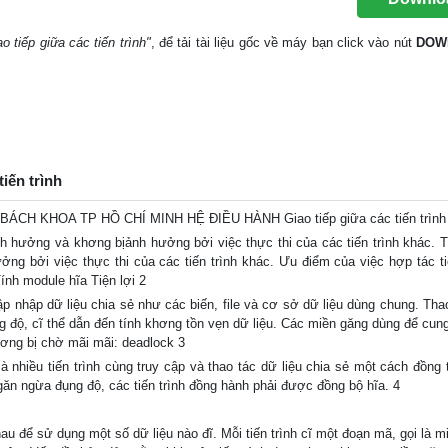
o tiếp giữa các tiến trình"
, để tải tài liệu gốc về máy bạn click vào nút
DOW
tiến trình
 KHOA TP HỒ CHÍ MINH HỆ ĐIỀU HÀNH Giao tiếp giữa các tiến trình
h hưởng và khơng bịảnh hưởng bởi việc thực thi của các tiến trình khác. Ti
ng bởi việc thực thi của các tiến trình khác. Ưu điểm của việc hợp tác tiế
Tính module hĩa Tiện lợi 2
p nhập dữ liệu chia sẻ như các biến, file và cơ sở dữ liệu dùng chung. Thao
ng độ, cĩ thể dẫn đến tính khơng tồn vẹn dữ liệu. Các miền găng dùng để cun
khơng bị chờ mãi mãi: deadlock 3
à nhiều tiến trình cùng truy cập và thao tác dữ liệu chia sẻ một cách đồng 
ngăn ngừa đụng độ, các tiến trình đồng hành phải được đồng bộ hĩa. 4
 nhau để sử dụng một số dữ liệu nào đĩ. Mỗi tiến trình cĩ một đoạn mã, gọi là 