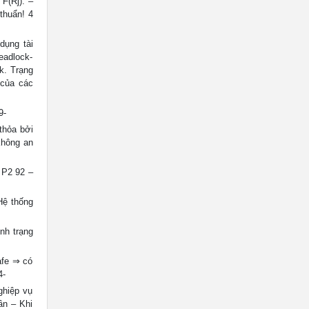
 F(Rj). –
thuẩn! 4
dụng tài
eadlock-
ck. Trạng
 của các
9-
 thỏa bởi
không an
 P2 92 –
Hệ thống
nh trạng
afe ⇒ có
4-
ghiệp vụ
ần – Khi