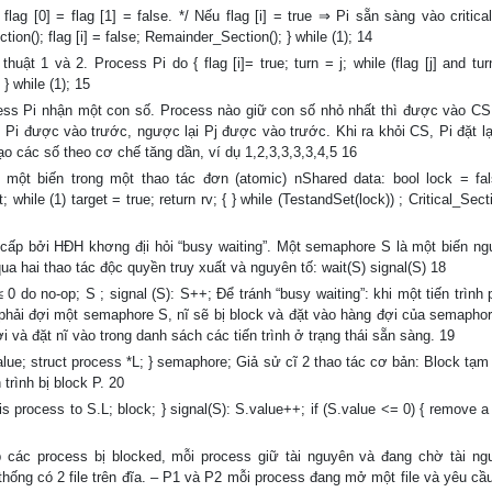
flag [0] = flag [1] = false. */ Nếu flag [i] = true ⇒ Pi sẵn sàng vào critica
ection(); flag [i] = false; Remainder_Section(); } while (1); 14
huật 1 và 2. Process Pi do { flag [i]= true; turn = j; while (flag [j] and tur
 } while (1); 15
cess Pi nhận một con số. Process nào giữ con số nhỏ nhất thì được vào C
ì Pi được vào trước, ngược lại Pj được vào trước. Khi ra khỏi CS, Pi đặt lạ
 các số theo cơ chế tăng dần, ví dụ 1,2,3,3,3,3,4,5 16
một biến trong một thao tác đơn (atomic) nShared data: bool lock = fal
while (1) target = true; return rv; { } while (TestandSet(lock)) ; Critical_Sect
ấp bởi HĐH khơng địi hỏi “busy waiting”. Một semaphore S là một biến n
qua hai thao tác độc quyền truy xuất và nguyên tố: wait(S) signal(S) 18
0 do no-op; S ; signal (S): S++; Để tránh “busy waiting”: khi một tiến trình 
h phải đợi một semaphore S, nĩ sẽ bị block và đặt vào hàng đợi của semapho
ợi và đặt nĩ vào trong danh sách các tiến trình ở trạng thái sẵn sàng. 19
alue; struct process *L; } semaphore; Giả sử cĩ 2 thao tác cơ bản: Block tạm
trình bị block P. 20
is process to S.L; block; } signal(S): S.value++; if (S.value <= 0) { remove 
p các process bị blocked, mỗi process giữ tài nguyên và đang chờ tài n
thống có 2 file trên đĩa. – P1 và P2 mỗi process đang mở một file và yêu cầu