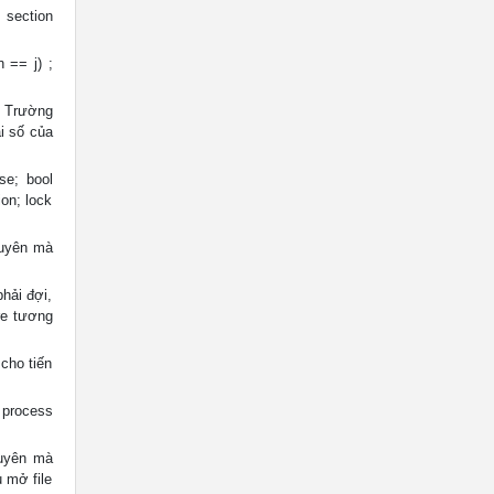
l section
n == j) ;
S Trường
i số của
se; bool
ion; lock
guyên mà
phải đợi,
re tương
 cho tiến
a process
guyên mà
 mở file