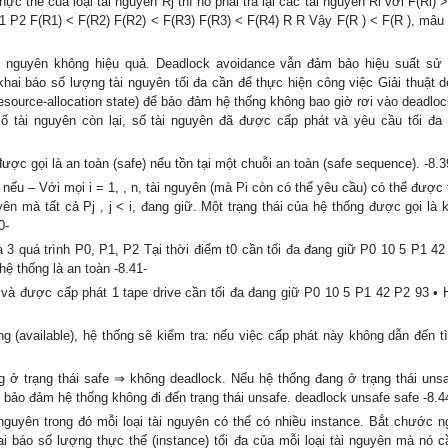
 thể của loại tài nguyên Rj thì nó phải trả lại các tài nguyên Ri với F(Ri) >
 P2 F(R1) < F(R2) F(R2) < F(R3) F(R3) < F(R4) R R Vậy F(R ) < F(R ), mâu 
i nguyên không hiệu quả. Deadlock avoidance vẫn đảm bảo hiệu suất sử 
ai báo số lượng tài nguyên tối đa cần để thực hiện công việc Giải thuật d
resource-allocation state) để bảo đảm hệ thống không bao giờ rơi vào deadlo
số tài nguyên còn lại, số tài nguyên đã được cấp phát và yêu cầu tối đa
ược gọi là an toàn (safe) nếu tồn tại một chuỗi an toàn (safe sequence). -8.3
 nếu – Với mọi i = 1, , n, tài nguyên (mà Pi còn có thể yêu cầu) có thể được
yên mà tất cả Pj , j < i, đang giữ. Một trạng thái của hệ thống được gọi là 
0-
và 3 quá trình P0, P1, P2 Tại thời điểm t0 cần tối đa đang giữ P0 10 5 P1 42
hệ thống là an toàn -8.41-
ầu và được cấp phát 1 tape drive cần tối đa đang giữ P0 10 5 P1 42 P2 93 • 
 (available), hệ thống sẽ kiểm tra: nếu việc cấp phát này không dẫn đến tì
g ở trạng thái safe ⇒ không deadlock. Nếu hệ thống đang ở trạng thái uns
bảo đảm hệ thống không đi đến trạng thái unsafe. deadlock unsafe safe -8.4
nguyên trong đó mỗi loại tài nguyên có thể có nhiều instance. Bắt chước n
i báo số lượng thực thể (instance) tối đa của mỗi loại tài nguyên mà nó c