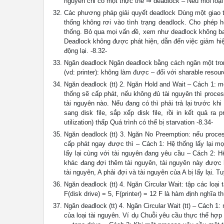
nguyên chỉ có một thực thể ⇒ deadlock – Nếu mỗi loại 
Các phương pháp giải quyết deadlock Dùng một giao th
thống không rơi vào tình trạng deadlock. Cho phép h
thống. Bỏ qua mọi vấn đề, xem như deadlock không ba
Deadlock không được phát hiện, dẫn đến việc giảm hiệ
động lại. -8.32-
Ngăn deadlock Ngăn deadlock bằng cách ngăn một trong
(vd: printer): không làm được – đối với sharable resourc
Ngăn deadlock (tt) 2. Ngăn Hold and Wait – Cách 1: mỗ
thống sẽ cấp phát, nếu không đủ tài nguyên thì proce
tài nguyên nào. Nếu đang có thì phải trả lại trước khi
sang disk file, sắp xếp disk file, rồi in kết quả ra
utilization) thấp Quá trình có thể bị starvation -8.34-
Ngăn deadlock (tt) 3. Ngăn No Preemption: nếu proce
cấp phát ngay được thì – Cách 1: Hệ thống lấy lại mọ
lấy lại cùng với tài nguyên đang yêu cầu – Cách 2: 
khác đang đợi thêm tài nguyên, tài nguyên này được 
tài nguyên, A phải đợi và tài nguyên của A bị lấy lại. 
Ngăn deadlock (tt) 4. Ngăn Circular Wait: tập các loại
F(disk drive) = 5, F(printer) = 12 F là hàm định nghĩa th
Ngăn deadlock (tt) 4. Ngăn Circular Wait (tt) – Cách 1
của loại tài nguyên. Ví dụ Chuỗi yêu cầu thực thể hợp 