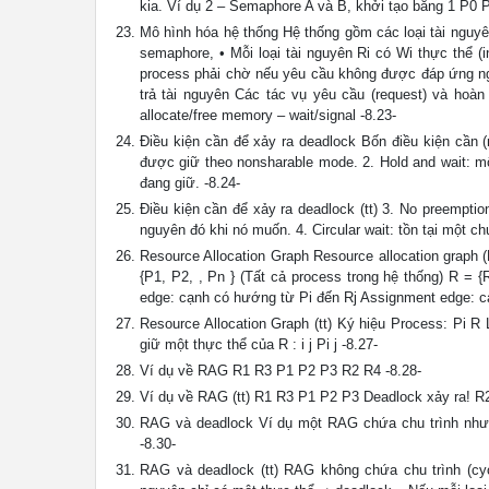
kia. Ví dụ 2 – Semaphore A và B, khởi tạo bằng 1 P0 P1 
Mô hình hóa hệ thống Hệ thống gồm các loại tài nguyên,
semaphore, • Mỗi loại tài nguyên Ri có Wi thực thể (
process phải chờ nếu yêu cầu không được đáp ứng nga
trả tài nguyên Các tác vụ yêu cầu (request) và hoàn t
allocate/free memory – wait/signal -8.23-
Điều kiện cần để xảy ra deadlock Bốn điều kiện cần (
được giữ theo nonsharable mode. 2. Hold and wait: mộ
đang giữ. -8.24-
Điều kiện cần để xảy ra deadlock (tt) 3. No preemption
nguyên đó khi nó muốn. 4. Circular wait: tồn tại một c
Resource Allocation Graph Resource allocation graph 
{P1, P2, , Pn } (Tất cả process trong hệ thống) R = 
edge: cạnh có hướng từ Pi đến Rj Assignment edge: c
Resource Allocation Graph (tt) Ký hiệu Process: Pi R 
giữ một thực thể của R : i j Pi j -8.27-
Ví dụ về RAG R1 R3 P1 P2 P3 R2 R4 -8.28-
Ví dụ về RAG (tt) R1 R3 P1 P2 P3 Deadlock xảy ra! R2
RAG và deadlock Ví dụ một RAG chứa chu trình nhưng
-8.30-
RAG và deadlock (tt) RAG không chứa chu trình (cyc