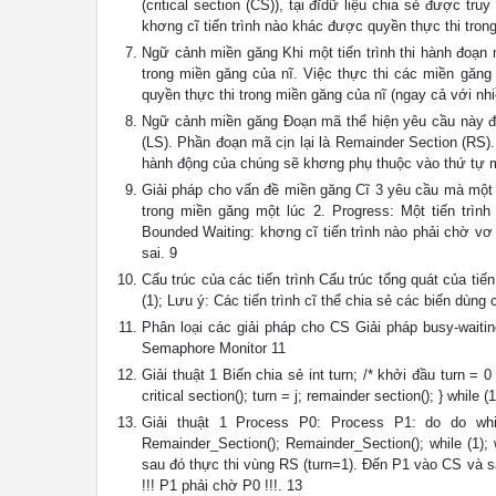
(critical section (CS)), tại đĩdữ liệu chia sẻ được tr
khơng cĩ tiến trình nào khác được quyền thực thi tron
Ngữ cảnh miền găng Khi một tiến trình thi hành đoạn mã
trong miền găng của nĩ. Việc thực thi các miền găng p
quyền thực thi trong miền găng của nĩ (ngay cả với nhi
Ngữ cảnh miền găng Đoạn mã thể hiện yêu cầu này đượ
(LS). Phần đoạn mã cịn lại là Remainder Section (RS).
hành động của chúng sẽ khơng phụ thuộc vào thứ tự 
Giải pháp cho vấn đề miền găng Cĩ 3 yêu cầu mà một g
trong miền găng một lúc 2. Progress: Một tiến trì
Bounded Waiting: khơng cĩ tiến trình nào phải chờ vơ 
sai. 9
Cấu trúc của các tiến trình Cấu trúc tổng quát của tiến 
(1); Lưu ý: Các tiến trình cĩ thể chia sẻ các biến dùn
Phân loại các giải pháp cho CS Giải pháp busy-waitin
Semaphore Monitor 11
Giải thuật 1 Biến chia sẻ int turn; /* khởi đầu turn = 0
critical section(); turn = j; remainder section(); } whil
Giải thuật 1 Process P0: Process P1: do do while(tu
Remainder_Section(); Remainder_Section(); while (1)
sau đó thực thi vùng RS (turn=1). Đến P1 vào CS và s
!!! P1 phải chờ P0 !!!. 13