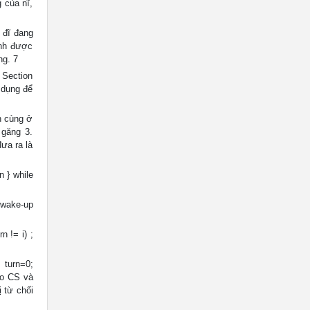
g của nĩ,
h đĩ đang
ình được
ng. 7
 Section
 dụng để
h cùng ở
 găng 3.
ưa ra là
n } while
 wake-up
n != i) ;
 turn=0;
ào CS và
 từ chối