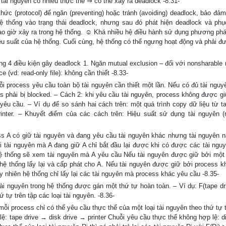
tài nguyên có nhiều thực thể ⇒ có thể xảy ra deadlock -8.31-
ức (protocol) để ngăn (preventing) hoặc tránh (avoiding) deadlock, bảo đảm
ệ thống vào trạng thái deadlock, nhưng sau đó phát hiện deadlock và phụ
o giờ xảy ra trong hệ thống. ☺ Khá nhiều hệ điều hành sử dụng phương phá
u suất của hệ thống. Cuối cùng, hệ thống có thể ngưng hoạt động và phải đ
 4 điều kiện gây deadlock 1. Ngăn mutual exclusion – đối với nonsharable 
e (vd: read-only file): không cần thiết -8.33-
i process yêu cầu toàn bộ tài nguyên cần thiết một lần. Nếu có đủ tài nguyê
ss phải bị blocked. – Cách 2: khi yêu cầu tài nguyên, process không được gi
 yêu cầu. – Ví dụ để so sánh hai cách trên: một quá trình copy dữ liệu từ t
 printer. – Khuyết điểm của các cách trên: Hiệu suất sử dụng tài nguyên (
ss A có giữ tài nguyên và đang yêu cầu tài nguyên khác nhưng tài nguyên 
i tài nguyên mà A đang giữ A chỉ bắt đầu lại được khi có được các tài nguy
Hệ thống sẽ xem tài nguyên mà A yêu cầu Nếu tài nguyên được giữ bởi một
hệ thống lấy lại và cấp phát cho A. Nếu tài nguyên được giữ bởi process k
Tuy nhiên hệ thống chỉ lấy lại các tài nguyên mà process khác yêu cầu -8.35-
 tài nguyên trong hệ thống được gán một thứ tự hoàn toàn. – Ví dụ: F(tape dr
ứ tự trên tập các loại tài nguyên. -8.36-
: mỗi process chỉ có thể yêu cầu thực thể của một loại tài nguyên theo thứ tự
lệ: tape drive → disk drive → printer Chuỗi yêu cầu thực thể không hợp lệ: d