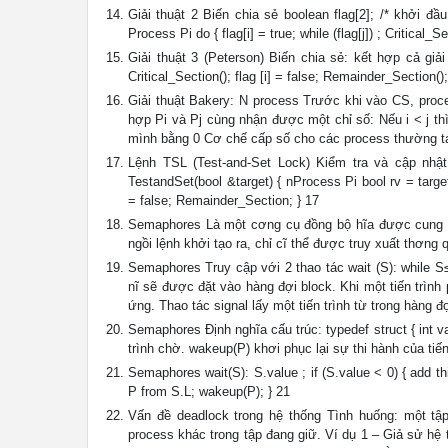
Giải thuật 2 Biến chia sẻ boolean flag[2]; /* khởi đầu 
Process Pi do { flag[i] = true; while (flag[j]) ; Critical_S
Giải thuật 3 (Peterson) Biến chia sẻ: kết hợp cả giải t
Critical_Section(); flag [i] = false; Remainder_Section();
Giải thuật Bakery: N process Trước khi vào CS, pro
hợp Pi và Pj cùng nhận được một chỉ số: Nếu i < j th
mình bằng 0 Cơ chế cấp số cho các process thường tạo
Lệnh TSL (Test-and-Set Lock) Kiểm tra và cập nhật 
TestandSet(bool &target) { nProcess Pi bool rv = target; 
= false; Remainder_Section; } 17
Semaphores Là một cơng cụ đồng bộ hĩa được cung c
ngồi lệnh khởi tạo ra, chỉ cĩ thể được truy xuất thơng 
Semaphores Truy cập với 2 thao tác wait (S): while S≤ 
nĩ sẽ được đặt vào hàng đợi block. Khi một tiến trìn
ứng. Thao tác signal lấy một tiến trình từ trong hàng đ
Semaphores Định nghĩa cấu trúc: typedef struct { int v
trình chờ. wakeup(P) khơi phục lại sự thi hành của tiến 
Semaphores wait(S): S.value ; if (S.value < 0) { add th
P from S.L; wakeup(P); } 21
Vấn đề deadlock trong hệ thống Tình huống: một tậ
process khác trong tập đang giữ. Ví dụ 1 – Giả sử hệ 