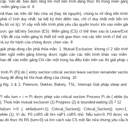
uy cập. Vấn đề: bảo đảm rằng khi một tiến trình đang thực thi trong miền găn
g miền găng của nĩ. 6
 thao tác trên dữ liệu chia sẻ (hay tài nguyên), chúng ta nĩi rằng tiến trìn
hải cĩ tính duy nhất: tại bất kỳ thời điểm nào, chỉ cĩ duy nhất một tiến tr
ều bộ xử lý). Vì vậy mỗi tiến trình phải yêu cầu quyền trước khi vào miền gă
c gọi làEntry Section (ES). Miền găng (CS) cĩ thể theo sau là Leave/Exit
 Vấn đề của miền găng là thiết kế một giao thức mà các tiến trình cĩ thể sử
mà sự thi hành của chúng được chen vào. 8
iải pháp đúng cần phải thỏa mãn: 1. Mutual Exclusion: khơng cĩ 2 tiến trìn
nh bên ngồi miền găng khơng được ngăn cản các tiến trình khác vào miền
hạn để vào miền găng Chỉ cần một trong ba điều kiện trên sai thì giải pháp đ
trình Pi (Pj) do { entry section critical section leave section remainder sectio
g chung để đồng bộ hĩa hoạt động của chúng. 10
g Alg. 1 & 2, Peterson, Dekker, Bakery, TSL, Interrupt Giải pháp sleep and
 */ nếu turn = i ⇒ Pi được phép vào critical section Process Pi do { while (tur
e (1); Thoả mãn mutual exclusion (1) Progress (2) & bounded-waiting (3) ? 12
rn !=0 ); while(turn!=1); Critical_Section(); Critical_Section(); turn=1;
; while (1); Ví dụ: P0 cóRS rất lớn vàP1 cóRS nhỏ. Nếu turn=0, P0 được v
au đó thực thi RS (turn=0) và tìm cách vào CS một lần nữa nhưng yêu cầu bị