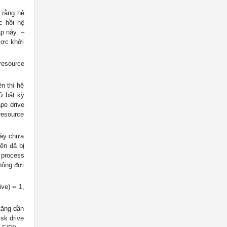
 rằng hệ
c hồi hệ
p này. –
ược khởi
resource
n thì hệ
ữ bất kỳ
ape drive
resource
này chưa
ên đã bị
 process
hông đợi
ive) = 1,
 tăng dần
isk drive