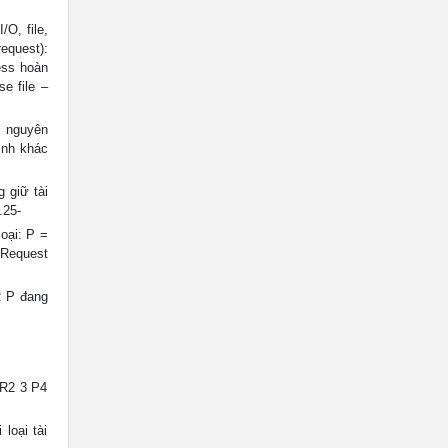
/O, file,
equest):
ess hoàn
e file –
i nguyên
ình khác
g giữ tài
.25-
oại: P =
 Request
R P đang
 R2 3 P4
loại tài