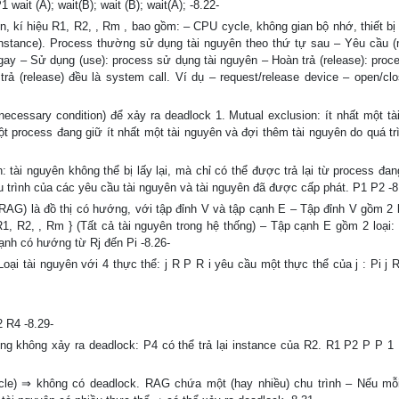
wait (A); wait(B); wait (B); wait(A); -8.22-
 kí hiệu R1, R2, , Rm , bao gồm: – CPU cycle, không gian bộ nhớ, thiết bị I
instance). Process thường sử dụng tài nguyên theo thứ tự sau – Yêu cầu (r
y – Sử dụng (use): process sử dụng tài nguyên – Hoàn trả (release): proc
rả (release) đều là system call. Ví dụ – request/release device – open/clos
necessary condition) để xảy ra deadlock 1. Mutual exclusion: ít nhất một tà
t process đang giữ ít nhất một tài nguyên và đợi thêm tài nguyên do quá tr
: tài nguyên không thể bị lấy lại, mà chỉ có thể được trả lại từ process đan
hu trình của các yêu cầu tài nguyên và tài nguyên đã được cấp phát. P1 P2 -8
(RAG) là đồ thị có hướng, với tập đỉnh V và tập cạnh E – Tập đỉnh V gồm 2 l
{R1, R2, , Rm } (Tất cả tài nguyên trong hệ thống) – Tập cạnh E gồm 2 loại:
ạnh có hướng từ Rj đến Pi -8.26-
Loại tài nguyên với 4 thực thể: j R P R i yêu cầu một thực thể của j : Pi j 
 R4 -8.29-
 không xảy ra deadlock: P4 có thể trả lại instance của R2. R1 P2 P P 1
le) ⇒ không có deadlock. RAG chứa một (hay nhiều) chu trình – Nếu mỗi 