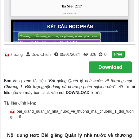
Free
7 trang
Đức Chiến
05/01/2024
826
0
Download
Bạn đang xem tài liệu
"Bài giảng Quản lý nhà nước về thương mại -
Chương 1: Đối tượng,nội dung và phương pháp nghiên cứu"
, để tải tài
liệu gốc về máy bạn click vào nút
DOWNLOAD
ở trên
Tài liệu đính kèm:
bai_giang_quan_ly_nha_nuoc_ve_thuong_mai_chuong_1_doi_tuon
gn.pdf
Nội dung text: Bài giảng Quản lý nhà nước về thương