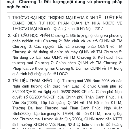
mại - Chương 1: Đối tượng,nội dung và phương pháp
nghiên cứu
TRƢỜNG ĐẠI HỌC THƢƠNG MẠI KHOA KINH TẾ - LUẬT BÀI
GIẢNG ĐIỆN TỬ HỌC PHẦN QUẢN LÝ NHÀ NƢỚC VỀ
THƢƠNG MẠI Bộ môn: Quản lý kinh tế Hà Nội - 2017
KẾT CẤU HỌC PHẦN Chương 1: Đối tượng,nội dung và phương
pháp nghiên cứu Chương 2: Bản chất và vai trò QLNN về TM
Chương 3: Các nguyên tắc và phương pháp QLNN về TM
Chương 4: Hệ thống tổ chức bộ máy QLNN về TM Chương 5:
Nội dung cơ bản của QLNN về TM Chương 6: Kế hoạch hóa
thương mại Chương 7: Chính sách QLNN về TM Chương 8:
Pháp luật về thương mại Chương 9: Đổi mới QLNN về TM trong
quá trình hội nhập quốc tế LOGO
TÀI LIỆU THAM KHẢO Luật Thương mại Việt Nam 2005 và các
Nghị định hướng dẫn thực hiện Luật Tổ chức Chính phủ số
32/2001/QH10 và Nghị định 95/2012/NĐ-CP của Chính phủ Nghị
quyết số 08/2004/NQ-CP của Chính phủ Thân Danh Phúc, Hà
Văn Sự(2006), Tập bài giảng QLNN về TM Bộ môn KTTM,
Trường Đại học Thương mại Thân Danh Phúc, Ngô Xuân
Bình(2002), Tập bài giảng KTTMVN, Bộ môn KTTM, Trường Đại
học Thương mại Lương Xuân Quỳ(2006), QLNN trong nền KTTT
định hướng XHCN ở Việt Nam, NXB Lý luận chính trị Đỗ Hoàng