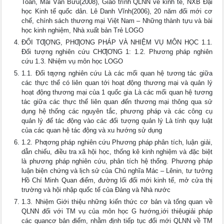
Toàn, Mai Văn Bưu(2008), Giáo trình QLNN về kinh tế, NXB Đại
học Kinh tế quốc dân. Lê Danh Vĩnh(2006), 20 năm đổi mới cơ
chế, chính sách thương mại Việt Nam – Những thành tựu và bài
học kinh nghiệm, Nhà xuất bản Trẻ LOGO
ĐỐI TƢỢNG, PHƢƠNG PHÁP VÀ NHIỆM VỤ MÔN HỌC 1.1.
Đối tượng nghiên cứu CHƢƠNG 1: 1.2. Phương pháp nghiên
cứu 1.3. Nhiệm vụ môn học LOGO
1.1. Đối tƣợng nghiên cứu Là các mối quan hệ tương tác giữa
các thực thể có liên quan tới hoạt động thương mại và quản lý
hoạt động thương mại của 1 quốc gia Là các mối quan hệ tương
tác giữa các thực thể liên quan đến thương mại thông qua sử
dụng hệ thống các nguyên tắc, phương pháp và các công cụ
quản lý để tác động vào các đối tượng quản lý Là tính quy luật
của các quan hệ tác động và xu hướng sử dụng
1.2. Phƣơng pháp nghiên cứu Phương pháp phân tích, luận giải,
dẫn chiếu, điều tra xã hội học, thống kê kinh nghiệm và đặc biệt
là phương pháp nghiên cứu, phân tích hệ thống. Phương pháp
luận biện chứng và lịch sử của Chủ nghĩa Mác – Lênin, tư tưởng
Hồ Chí Minh Quan điểm, đường lối đổi mới kinh tế, mở cửa thị
trường và hội nhập quốc tế của Đảng và Nhà nước
1.3. Nhiệm Giới thiệu những kiến thức cơ bản và tổng quan về
QLNN đối với TM vụ của môn học G hướng,iới thiệugiải pháp
các quancơ bản điểm, nhằm định tiếp tục đổi mới QLNN về TM