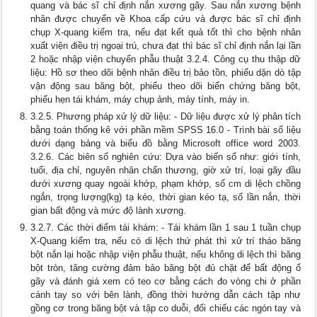
quang và bác sĩ chỉ định nắn xương gãy. Sau nắn xương bệnh
nhân được chuyển về Khoa cấp cứu và được bác sĩ chỉ định
chụp X-quang kiểm tra, nếu đạt kết quả tốt thì cho bệnh nhân
xuất viện điều trị ngoại trú, chưa đạt thì bác sĩ chỉ định nắn lại lần
2 hoặc nhập viện chuyển phẫu thuật 3.2.4. Công cụ thu thập dữ
liệu: Hồ sơ theo dõi bệnh nhân điều trị bảo tồn, phiếu dặn dò tập
vận động sau băng bột, phiếu theo dõi biến chứng băng bột,
phiếu hẹn tái khám, máy chụp ảnh, máy tính, máy in.
3.2.5. Phương pháp xử lý dữ liệu: - Dữ liệu được xử lý phân tích
bằng toán thống kê với phần mềm SPSS 16.0 - Trình bài số liệu
dưới dạng bảng và biểu đồ bằng Microsoft office word 2003.
3.2.6. Các biên số nghiên cứu: Dựa vào biến số như: giới tính,
tuổi, địa chỉ, nguyên nhân chấn thương, giờ xử trí, loại gãy đầu
dưới xương quay ngoài khớp, phạm khớp, số cm di lệch chồng
ngắn, trọng lượng(kg) tạ kéo, thời gian kéo tạ, số lần nắn, thời
gian bất động và mức độ lành xương.
3.2.7. Các thời điểm tái khám: - Tái khám lần 1 sau 1 tuần chụp
X-Quang kiểm tra, nếu có di lệch thứ phát thì xử trí tháo băng
bột nắn lại hoặc nhập viện phẫu thuật, nếu không di lệch thì băng
bột tròn, tăng cường đảm bảo băng bột đủ chặt để bất động ổ
gãy và đánh giá xem có teo cơ bằng cách đo vòng chi ở phần
cánh tay so với bên lành, đồng thời hướng dẫn cách tập như
gồng cơ trong băng bột và tập co duỗi, đối chiếu các ngón tay và