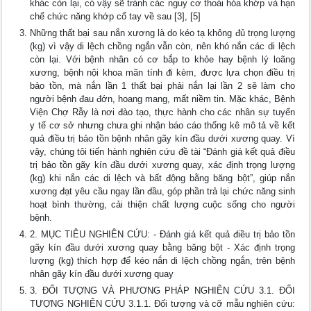
khác còn lại, có vậy sẽ tránh các nguy cơ thoái hóa khớp và hạn
chế chức năng khớp cổ tay về sau [3], [5]
Những thất bại sau nắn xương là do kéo tạ không đủ trọng lượng
(kg) vì vậy di lệch chồng ngắn vẫn còn, nên khó nắn các di lệch
còn lại. Với bệnh nhân có cơ bắp to khỏe hay bệnh lý loãng
xương, bệnh nội khoa mãn tính đi kèm, được lựa chọn điều trị
bảo tồn, mà nắn lần 1 thất bại phải nắn lại lần 2 sẽ làm cho
người bệnh đau đớn, hoang mang, mất niềm tin. Mặc khác, Bệnh
Viện Chợ Rẫy là nơi đào tạo, thực hành cho các nhân sự tuyến
y tế cơ sở nhưng chưa ghi nhận báo cáo thống kê mô tả về kết
quả điều trị bảo tồn bệnh nhân gãy kín đầu dưới xương quay. Vì
vậy, chúng tôi tiến hành nghiên cứu đề tài “Đánh giá kết quả điều
trị bảo tồn gãy kín đầu dưới xương quay, xác định trọng lượng
(kg) khi nắn các di lệch và bất động bằng băng bột”, giúp nắn
xương đạt yêu cầu ngay lần đầu, góp phần trả lại chức năng sinh
hoạt bình thường, cải thiện chất lượng cuộc sống cho người
bệnh.
2. MỤC TIÊU NGHIÊN CỨU: - Đánh giá kết quả điều trị bảo tồn
gãy kín đầu dưới xương quay bằng băng bột - Xác định trọng
lượng (kg) thích hợp để kéo nắn di lệch chồng ngắn, trên bệnh
nhân gãy kín đầu dưới xương quay
3. ĐỐI TƯỢNG VÀ PHƯƠNG PHÁP NGHIÊN CỨU 3.1. ĐỐI
TƯỢNG NGHIÊN CỨU 3.1.1. Đối tượng và cỡ mẫu nghiên cứu: