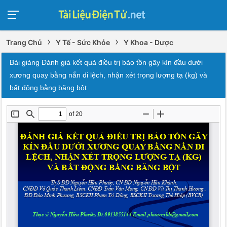
›
›
Trang Chủ
Y Tế - Sức Khỏe
Y Khoa - Dược
Bài giảng Đánh giá kết quả điều trị bảo tồn gãy kín đầu dưới
xương quay bằng nắn di lệch, nhận xét trọng lượng tạ (kg) và
bất động bằng băng bột