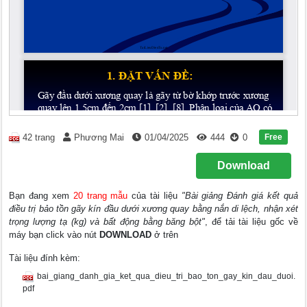
Free
42 trang
Phương Mai
01/04/2025
444
0
Download
Bạn đang xem
20 trang mẫu
của tài liệu
"Bài giảng Đánh giá kết quả
điều trị bảo tồn gãy kín đầu dưới xương quay bằng nắn di lệch, nhận xét
trọng lượng tạ (kg) và bất động bằng băng bột"
, để tải tài liệu gốc về
máy bạn click vào nút
DOWNLOAD
ở trên
Tài liệu đính kèm:
bai_giang_danh_gia_ket_qua_dieu_tri_bao_ton_gay_kin_dau_duoi.
pdf