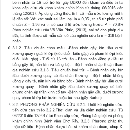
bệnh nhân từ 16 tuổi trở lên gãy ĐDXQ đến khám và điều trị tai
khoa cấp cứu và khoa khám chỉnh hình từ tháng 06/2016 đến
tháng 12/2017. Áp dụng công thức tính cỡ mẫu ước lượng một tỉ
lệ dân số: Với xác suất sai lầm loại Ia = 0,05 , trị số từ phân phối
chuẩn Z = 1.96 và trị số của tỉ lệ ước lượng trước P = 70,8%
(theo nghiên cứu của Võ Văn Phúc, (2013), sai số cho phép d =
5%, ta tính được cỡ mẫu cần có của nghiên cứu là n = 318 bệnh
nhân.
3.1.2. Tiêu chuẩn chọn mẫu: -Bệnh nhân gãy kín đầu dưới
xương quay ngoài khớp (kiểu duỗi, kiểu gập) và phạm khớp( kiểu
duỗi, kiểu gập) - Tuổi từ 16 trở lên - Bệnh nhân đồng ý điều trị
bằng gây tê, nắn kín và băng bột - Bệnh nhân chấp thuận tham
gia nghiên cứu 3.1.3: Tiêu chuẩn loại trừ: - Bệnh nhân gãy kín
đầu dưới xương quay có đa chấn thương - Bệnh nhân không
đồng ý gây tê, nắn kín và băng bột - Bệnh nhân gãy hở đầu dưới
xương quay - Bệnh nhân gãy đầu dưới xương quay có biến
chứng chèn ép thần kinh cổ tay -Bệnh nhân gãy đầu dưới xương
quay phạm khớp bờ trước hoặc bờ sau (gãy Barton)
3.2. PHƯƠNG PHÁP NGHIÊN CỨU 3.2.1. Thiết kế nghiên cứu:
tiến cứu can thiệp 3.2.2.Thời gian và địa diểm nghiên cứu: Từ
06/2016 đến 12/2017 tại Khoa cấp cứu, Phòng băng bột và phòng
khám chỉnh hình Bệnh viện Chợ Rẫy. 3.2.3. Phương pháp thu
thập dữ liệu: Bệnh nhân được bác sĩ khám chẩn đoán, chụp X-