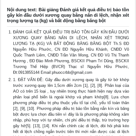
Nội dung text: Bài giảng Đánh giá kết quả điều trị bảo tồn
gãy kín đầu dưới xương quay bằng nắn di lệch, nhận xét
trọng lượng tạ (kg) và bất động bằng băng bột
ĐÁNH GIÁ KẾT QUẢ ĐIỀU TRỊ BẢO TỒN GÃY KÍN ĐẦU DƯỚI
XƯƠNG QUAY BẰNG NẮN DI LỆCH, NHẬN XÉT TRỌNG
LƯỢNG TẠ (KG) VÀ BẤT ĐỘNG BẰNG BĂNG BỘT Th.S ĐD
Nguyễn Hữu Phước, CN ĐD Nguyễn Hữu Khánh, CNĐD Võ
Quốc Thanh Liêm, CNĐD Trần Văn Mong, CN ĐD Vũ Thị Thanh
Hương , ĐD Đào Minh Phương, BSCKII Phạm Trí Dũng, BSCKII
Trương Thế Hiệp (BVCR) Thạc sĩ Nguyễn Hữu Phước,
Đt:0913855144 Email:phuoccrbb@gmail,com
1. ĐẶT VẤN ĐỀ: Gãy đầu dưới xương quay là gãy từ bờ khớp
trước xương quay lên 1,5cm đến 2cm [1], [2], [8]. Phân loại của
AO có trên 15 loại , tuy nhiên trong thực hành hiện nay dựa vào
phân loại phổ biến là ngoài khớp và phạm khớp[8]. Lựa chọn
phương pháp điều trị phụ thuộc yếu tố tại chỗ, yếu tố toàn thân
[2], [9], [10]. Phương pháp điều trị bảo tồn bằng nắn kín và băng
bột được lựa chọn đầu tiên vì đây là là phương pháp không xâm
nhập, phù hợp với tự nhiên, chi phí điều trị thấp, trừ trường hợp
gãy hở[5]. [13], [14]. Khi nắn chỉnh các di lệch, đòi hỏi phải kéo
hết di lệch chồng ngắn trước tiên thì mới nắn được các di lệch