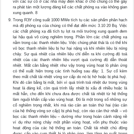
với các sự cố ở các nhà máy điện khác ở chỗ chúng có thể gây
ra phát tán một lượng đáng kể các chất phóng xạ vào không gian
xung quanh. 8
Trong ЯЭУ công suất 1000 MWe tích tụ các sản phẩm phân hạch
mà độ phóng xạ của chúng có thể đạt đến mức 3.10 20 Bq. Việc
các chất phóng xạ đã tích tụ lọt ra môi trường xung quanh đem
lại hậu quả vô cùng nghiêm trọng. Phần lớn các chất phóng xạ
nằm trong các thanh nhiên liệu. Việc chúng phát thải là có thể khi
vỏ bọc thanh nhiên liệu bị hư hại nặng và khi nhiên liệu bị nóng
chảy. Sự quá nhiệt của nhiên liệu chỉ diễn ra khi cường độ toả
nhiệt của các thanh nhiên liệu vượt quá cường độ dẫn thoát
nhiệt. Mất cân bằng nhiệt như vậy trong vùng hoạt lò phản ứng
có thể xuất hiện trong các tình huống sau đây: 1. Sự cố kèm
theo mất chất tải nhiệt vòng sơ cấp do nó bị hở hoặc bị phá huỷ.
Khi đó cân bằng bị mất, bởi vì quá trình toả nhiệt dư trong vùng
hoạt là đáng kể, còn quá trình lấy nhiệt bị xấu đi nhiều hoặc là
mất hẳn, cho đến khi chưa đưa được chất tải nhiệt từ hệ thống
làm nguội khẩn cấp vào vùng hoạt. Đó là một trong số những sự
cố nghiêm trọng nhất, khi mà rào cản an toàn thứ hai (rào cản
của hệ thống vòng sơ cấp) bị phá huỷ, còn rào cản thứ nhất – vỏ
bọc các thanh nhiên liệu – dường như trong hoàn cảnh nặng nề
ví dụ như nóng chảy một phần vùng hoạt, vốn phụ thuộc vào
hoạt động của các hệ thống an toàn. Chất tải nhiệt chủ động
được cấp vào cụm thiết bị lò phản ứng, làm tăng áp suất trong