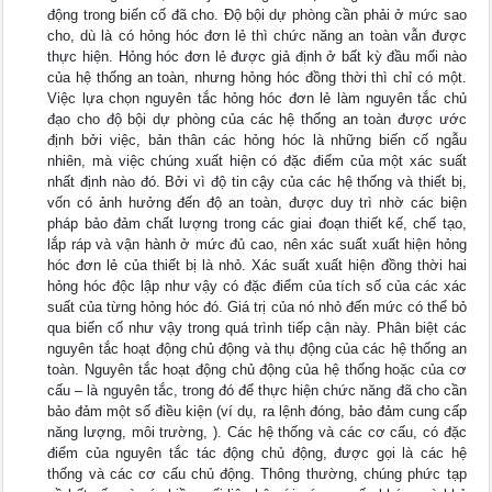
động trong biến cố đã cho. Độ bội dự phòng cần phải ở mức sao
cho, dù là có hỏng hóc đơn lẻ thì chức năng an toàn vẫn được
thực hiện. Hỏng hóc đơn lẻ được giả định ở bất kỳ đầu mối nào
của hệ thống an toàn, nhưng hỏng hóc đồng thời thì chỉ có một.
Việc lựa chọn nguyên tắc hỏng hóc đơn lẻ làm nguyên tắc chủ
đạo cho độ bội dự phòng của các hệ thống an toàn được ước
định bởi việc, bản thân các hỏng hóc là những biến cố ngẫu
nhiên, mà việc chúng xuất hiện có đặc điểm của một xác suất
nhất định nào đó. Bởi vì độ tin cậy của các hệ thống và thiết bị,
vốn có ảnh hưởng đến độ an toàn, được duy trì nhờ các biện
pháp bảo đảm chất lượng trong các giai đoạn thiết kế, chế tạo,
lắp ráp và vận hành ở mức đủ cao, nên xác suất xuất hiện hỏng
hóc đơn lẻ của thiết bị là nhỏ. Xác suất xuất hiện đồng thời hai
hỏng hóc độc lập như vậy có đặc điểm của tích số của các xác
suất của từng hỏng hóc đó. Giá trị của nó nhỏ đến mức có thể bỏ
qua biến cố như vậy trong quá trình tiếp cận này. Phân biệt các
nguyên tắc hoạt động chủ động và thụ động của các hệ thống an
toàn. Nguyên tắc hoạt động chủ động của hệ thống hoặc của cơ
cấu – là nguyên tắc, trong đó để thực hiện chức năng đã cho cần
bảo đảm một số điều kiện (ví dụ, ra lệnh đóng, bảo đảm cung cấp
năng lượng, môi trường, ). Các hệ thống và các cơ cấu, có đặc
điểm của nguyên tắc tác động chủ động, được gọi là các hệ
thống và các cơ cấu chủ động. Thông thường, chúng phức tạp