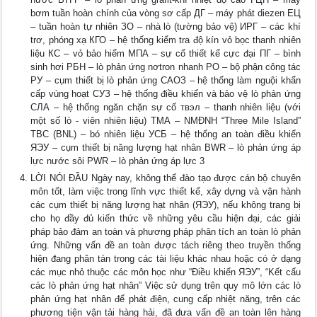
bơm tuần hoàn chính của vòng sơ cấp ДГ – máy phát diezen ЕЦ
– tuần hoàn tự nhiên ЗО – nhà lò (tường bảo vệ) ИРГ – các khí
trơ, phóng xạ КГО – hệ thống kiểm tra độ kín vỏ bọc thanh nhiên
liệu КС – vỏ bảo hiểm МПА – sự cố thiết kế cực đại ПГ – bình
sinh hơi РБН – lò phản ứng nơtron nhanh РО – bộ phận công tác
РУ – cụm thiết bị lò phản ứng САОЗ – hệ thống làm nguội khẩn
cấp vùng hoạt СУЗ – hệ thống điều khiển và bảo vệ lò phản ứng
СЛА – hệ thống ngăn chặn sự cố твэл – thanh nhiên liệu (với
một số lò - viên nhiên liệu) ТМА – NMĐNH “Three Mile Island”
ТВС (BNL) – bó nhiên liệu УСБ – hệ thống an toàn điều khiển
ЯЭУ – cụm thiết bị năng lượng hạt nhân ВWR – lò phản ứng áp
lực nước sôi PWR – lò phản ứng áp lực 3
LỜI NÓI ĐẦU Ngày nay, không thể đào tạo được cán bộ chuyên
môn tốt, làm việc trong lĩnh vực thiết kế, xây dựng và vận hành
các cụm thiết bị năng lượng hạt nhân (ЯЭУ), nếu không trang bị
cho họ đầy đủ kiến thức về những yêu cầu hiện đại, các giải
pháp bảo đảm an toàn và phương pháp phân tích an toàn lò phản
ứng. Những vấn đề an toàn được tách riêng theo truyền thống
hiện đang phân tán trong các tài liệu khác nhau hoặc có ở dạng
các mục nhỏ thuộc các môn học như “Điều khiển ЯЭУ”, “Kết cấu
các lò phản ứng hạt nhân” Việc sử dụng trên quy mô lớn các lò
phản ứng hạt nhân để phát điện, cung cấp nhiệt năng, trên các
phương tiện vận tải hàng hải, đã đưa vấn đề an toàn lên hàng