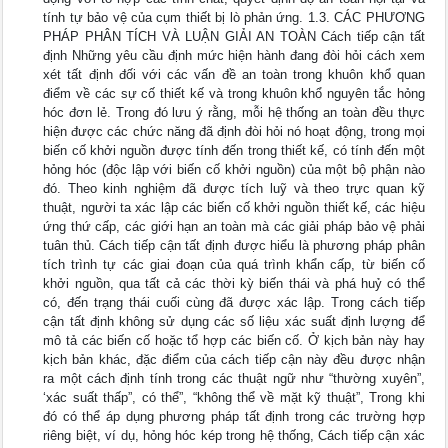
tính tự bảo vệ của cụm thiết bị lò phản ứng. 1.3. CÁC PHƯƠNG
PHÁP PHÂN TÍCH VÀ LUẬN GIẢI AN TOÀN Cách tiếp cận tất
định Những yêu cầu định mức hiện hành đang đòi hỏi cách xem
xét tất định đối với các vấn đề an toàn trong khuôn khổ quan
điểm về các sự cố thiết kế và trong khuôn khổ nguyên tắc hỏng
hóc đơn lẻ. Trong đó lưu ý rằng, mỗi hệ thống an toàn đều thực
hiện được các chức năng đã định đòi hỏi nó hoạt động, trong mọi
biến cố khởi nguồn được tính đến trong thiết kế, có tính đến một
hỏng hóc (độc lập với biến cố khởi nguồn) của một bộ phận nào
đó. Theo kinh nghiệm đã được tích luỹ và theo trực quan kỹ
thuật, người ta xác lập các biến cố khởi nguồn thiết kế, các hiệu
ứng thứ cấp, các giới hạn an toàn mà các giải pháp bảo vệ phải
tuân thủ. Cách tiếp cận tất định được hiểu là phương pháp phân
tích trình tự các giai đoạn của quá trình khẩn cấp, từ biến cố
khởi nguồn, qua tất cả các thời kỳ biến thái và phá huỷ có thể
có, đến trạng thái cuối cùng đã được xác lập. Trong cách tiếp
cận tất định không sử dụng các số liệu xác suất định lượng để
mô tả các biến cố hoặc tổ hợp các biến cố. Ở kịch bản này hay
kịch bản khác, đặc điểm của cách tiếp cận này đều được nhận
ra một cách định tính trong các thuật ngữ như “thường xuyên”,
‘xác suất thấp”, có thể”, “không thể về mặt kỹ thuật”, Trong khi
đó có thể áp dụng phương pháp tất định trong các trường hợp
riêng biệt, ví dụ, hỏng hóc kép trong hệ thống, Cách tiếp cận xác