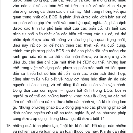
được phần đóng góp của các yếu tố và các hệ thống khác nhau
vào các chỉ số an toàn AC và trên cơ sở đó xác định được
phương hướng cải thiện các chỉ số này. Một trong những kết quả
quan trọng nhất của ВОБ là phân định được các kịch bản sự cố
có phần đóng góp lớn nhất vào các hậu quả, nghĩa là, phân định
được các trình tự phổ biến nhất của các biến cố. Khi biết các
trình tự phổ biến nhất của các biến cố trong các sự cố, có thể
phân định được các hệ thống và các bộ phận quan trọng nhất,
điều này rất có lợi để hoàn thiện các thiết kế. Và cuối cùng,
chính các phương pháp ВОБ có thể cho phép đặt nền móng cho
ranh giới của rủi ro có thể chấp nhận được, và tương ứng với
điều đó, cho tiêu chí của một thiết kế ЯЭУ cụ thể. Những hạn
chế trong việc sử dụng các phương pháp xác suất có liên quan
đến sự thiếu hụt số liệu để tiến hành các phân tích thích hợp,
cũng như thiếu hiểu biết về nguy cơ hỏng hóc tiềm ẩn do các
nguyên nhân chung, và về động thái của nhân viên vận hành.
Động thái của con người – nguồn bất định trong ВОБ, bởi vì
người ta có thể coi những hành vi khác nhau là đúng, và các sai
lầm có thể diễn ra cả khi thực hiện các hành vi, cả khi không làm
gì. Những phương pháp ВОБ đóng góp vào các phương pháp tất
định những nghiên cứu về an toàn, nghĩa là, cả hai phương pháp
cùng được áp dụng. Trong khoa học đã được biết 14
những quá trình phức tạp, “một lời khôn tả”. Rõ ràng, các nhiệm
vụ nghiên cứu và luận giải an toàn thuộc loại này. Khi đó cần đến