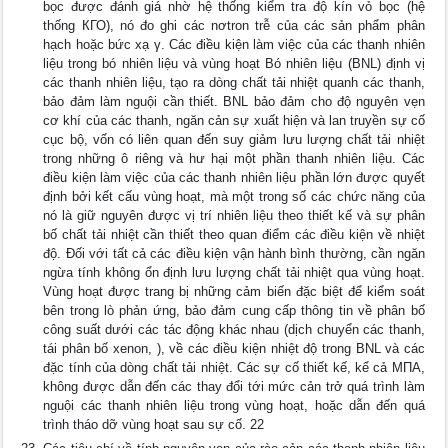
bọc được đánh giá nhờ hệ thống kiểm tra độ kín vỏ bọc (hệ
thống КГО), nó đo ghi các nơtron trễ của các sản phẩm phân
hạch hoặc bức xạ γ. Các điều kiện làm việc của các thanh nhiên
liệu trong bó nhiên liệu và vùng hoạt Bó nhiên liệu (BNL) định vị
các thanh nhiên liệu, tạo ra dòng chất tải nhiệt quanh các thanh,
bảo đảm làm nguội cần thiết. BNL bảo đảm cho độ nguyên vẹn
cơ khí của các thanh, ngăn cản sự xuất hiện và lan truyền sự cố
cục bộ, vốn có liên quan đến suy giảm lưu lượng chất tải nhiệt
trong những ô riêng và hư hại một phần thanh nhiên liệu. Các
điều kiện làm việc của các thanh nhiên liệu phần lớn được quyết
định bởi kết cấu vùng hoạt, mà một trong số các chức năng của
nó là giữ nguyên được vị trí nhiên liệu theo thiết kế và sự phân
bố chất tải nhiệt cần thiết theo quan điểm các điều kiện về nhiệt
độ. Đối với tất cả các điều kiện vận hành bình thường, cần ngăn
ngừa tính không ổn định lưu lượng chất tải nhiệt qua vùng hoạt.
Vùng hoạt được trang bị những cảm biến đặc biệt để kiểm soát
bên trong lò phản ứng, bảo đảm cung cấp thông tin về phân bố
công suất dưới các tác động khác nhau (dịch chuyển các thanh,
tái phân bố xenon, ), về các điều kiện nhiệt độ trong BNL và các
đặc tính của dòng chất tải nhiệt. Các sự cố thiết kế, kể cả МПА,
không được dẫn đến các thay đổi tới mức cản trở quá trình làm
nguội các thanh nhiên liệu trong vùng hoạt, hoặc dẫn đến quá
trình tháo dỡ vùng hoạt sau sự cố. 22