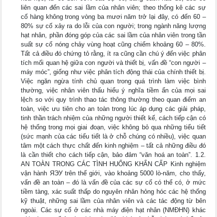
liên quan đến các sai lầm của nhân viên; theo thống kê các sự
cố hàng không trong vòng ba mươi năm trở lại đây, có đến 60 –
80% sự cố xảy ra do lỗi của con người; trong ngành năng lượng
hạt nhân, phần đóng góp của các sai lầm của nhân viên trong tần
suất sự cố nóng chảy vùng hoạt cũng chiếm khoảng 60 – 80%.
Tất cả điều đó chứng tỏ rằng, ít ra cũng cần chú ý đến việc phân
tích mối quan hệ giữa con người và thiết bị, vấn đề “con người –
máy móc”, giống như việc phân tích động thái của chính thiết bị.
Việc ngăn ngừa tính chủ quan trong quá trình làm việc bình
thường, việc nhân viên thấu hiểu ý nghĩa tiềm ẩn của mọi sai
lệch so với quy trình thao tác thông thường theo quan điểm an
toàn, việc ưu tiên cho an toàn trong lúc áp dụng các giải pháp,
tinh thần trách nhiệm của những người thiết kế, cách tiếp cận có
hệ thống trong mọi giai đoạn, việc không bỏ qua những tiểu tiết
(sức mạnh của các tiểu tiết là ở chỗ chúng có nhiều), việc quan
tâm một cách thực chất đến kinh nghiệm – tất cả những điều đó
là cần thiết cho cách tiếp cận, bảo đảm “văn hoá an toàn”. 1.2.
AN TOÀN TRONG CÁC TÌNH HUỐNG KHẨN CẤP Kinh nghiệm
vận hành ЯЭУ trên thế giới, vào khoảng 5000 lò-năm, cho thấy,
vấn đề an toàn – đó là vấn đề của các sự cố có thể có, ở mức
tiềm tàng, xác suất thấp do nguyên nhân hỏng hóc các hệ thống
kỹ thuật, những sai lầm của nhân viên và các tác động từ bên
ngoài. Các sự cố ở các nhà máy điện hạt nhân (NMĐHN) khác