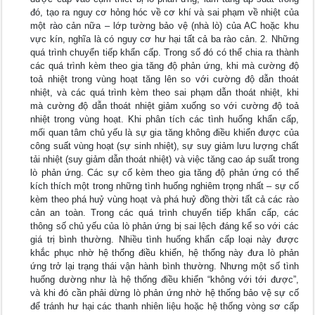
đó, tạo ra nguy cơ hỏng hóc về cơ khí và sai phạm về nhiệt của
một rào cản nữa – lớp tường bảo vệ (nhà lò) của AC hoặc khu
vực kín, nghĩa là có nguy cơ hư hại tất cả ba rào cản. 2. Những
quá trình chuyển tiếp khẩn cấp. Trong số đó có thể chia ra thành
các quá trình kèm theo gia tăng độ phản ứng, khi mà cường độ
toả nhiệt trong vùng hoạt tăng lên so với cường độ dẫn thoát
nhiệt, và các quá trình kèm theo sai phạm dẫn thoát nhiệt, khi
mà cường độ dẫn thoát nhiệt giảm xuống so với cường độ toả
nhiệt trong vùng hoạt. Khi phân tích các tình huống khẩn cấp,
mối quan tâm chủ yếu là sự gia tăng không điều khiển được của
công suất vùng hoạt (sự sinh nhiệt), sự suy giảm lưu lượng chất
tải nhiệt (suy giảm dẫn thoát nhiệt) và việc tăng cao áp suất trong
lò phản ứng. Các sự cố kèm theo gia tăng độ phản ứng có thể
kích thích một trong những tình huống nghiêm trọng nhất – sự cố
kèm theo phá huỷ vùng hoạt và phá huỷ đồng thời tất cả các rào
cản an toàn. Trong các quá trình chuyển tiếp khẩn cấp, các
thông số chủ yếu của lò phản ứng bị sai lệch đáng kể so với các
giá trị bình thường. Nhiều tình huống khẩn cấp loại này được
khắc phục nhờ hệ thống điều khiển, hệ thống này đưa lò phản
ứng trở lại trạng thái vận hành bình thường. Nhưng một số tình
huống dường như là hệ thống điều khiển “không với tới được”,
và khi đó cần phải dừng lò phản ứng nhờ hệ thống bảo vệ sự cố
để tránh hư hại các thanh nhiên liệu hoặc hệ thống vòng sơ cấp