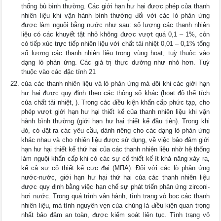
thống bù bình thường. Các giới hạn hư hại được phép của thanh
nhiên liệu khi vận hành bình thường đối với các lò phản ứng
được làm nguội bằng nước như sau: số lượng các thanh nhiên
liệu có các khuyết tật nhỏ không được vượt quá 0,1 – 1%, còn
có tiếp xúc trực tiếp nhiên liệu với chất tải nhiệt 0,01 – 0,1% tổng
số lượng các thanh nhiên liệu trong vùng hoạt, tuỳ thuộc vào
dạng lò phản ứng. Các giá trị thực dường như nhỏ hơn. Tuỳ
thuộc vào các đặc tính 21
của các thanh nhiên liệu và lò phản ứng mà đôi khi các giới hạn
hư hại được quy định theo các thông số khác (hoạt độ thể tích
của chất tải nhiệt, ). Trong các điều kiện khẩn cấp phức tạp, cho
phép vượt giới hạn hư hại thiết kế của thanh nhiên liệu khi vận
hành bình thường (giới hạn hư hại thiết kế đầu tiên). Trong khi
đó, có đặt ra các yêu cầu, dành riêng cho các dạng lò phản ứng
khác nhau và cho nhiên liệu được sử dụng, về việc bảo đảm giới
hạn hư hại thiết kế thứ hai của các thanh nhiên liệu nhờ hệ thống
làm nguội khẩn cấp khi có các sự cố thiết kế ít khả năng xảy ra,
kể cả sự cố thiết kế cực đại (МПА). Đối với các lò phản ứng
nước-nước, giới hạn hư hại thứ hai của các thanh nhiên liệu
được quy định bằng việc hạn chế sự phát triển phản ứng zirconi-
hơi nước. Trong quá trình vận hành, tình trạng vỏ bọc các thanh
nhiên liệu, mà tính nguyên vẹn của chúng là điều kiện quan trọng
nhất bảo đảm an toàn, được kiểm soát liên tục. Tình trạng vỏ