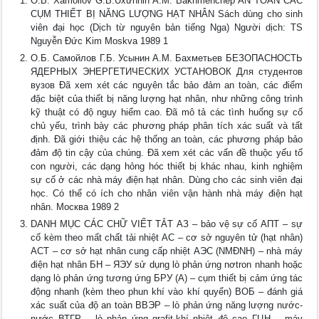
O.B. Xamoilov G.B.Uxưnhin A.M. Bakhmenchep AN TOÀN CÁC
CỤM THIẾT BỊ NĂNG LƯỢNG HẠT NHÂN Sách dùng cho sinh
viên đại học (Dịch từ nguyên bản tiếng Nga) Người dịch: TS
Nguyễn Đức Kim Moskva 1989 1
О.Б. Самойлов Г.Б. Усынин А.М. Бахметьев БЕЗОПАСНОСТЬ
ЯДЕРНЫХ ЭНЕРГЕТИЧЕСКИХ УСТАНОВОК Для студентов
вузов Đã xem xét các nguyên tắc bảo đảm an toàn, các điểm
đặc biệt của thiết bị năng lượng hạt nhân, như những công trình
kỹ thuật có độ nguy hiểm cao. Đã mô tả các tình huống sự cố
chủ yếu, trình bày các phương pháp phân tích xác suất và tất
định. Đã giới thiệu các hệ thống an toàn, các phương pháp bảo
đảm độ tin cậy của chúng. Đã xem xét các vấn đề thuộc yếu tố
con người, các dạng hỏng hóc thiết bị khác nhau, kinh nghiệm
sự cố ở các nhà máy điện hạt nhân. Dùng cho các sinh viên đại
học. Có thể có ích cho nhân viên vận hành nhà máy điện hạt
nhân. Москва 1989 2
DANH MỤC CÁC CHỮ VIẾT TẮT АЗ – bảo vệ sự cố АПТ – sự
cố kèm theo mất chất tải nhiệt АС – cơ sở nguyên tử (hạt nhân)
АСТ – cơ sở hạt nhân cung cấp nhiệt АЭС (NMĐNH) – nhà máy
điện hạt nhân БН – ЯЭУ sử dụng lò phản ứng nơtron nhanh hoặc
dạng lò phản ứng tương ứng БРУ (А) – cụm thiết bị cảm ứng tác
động nhanh (kèm theo phun khí vào khí quyển) ВОБ – đánh giá
xác suất của độ an toàn ВВЭР – lò phản ứng năng lượng nước-
nước ВТГР – lò phản ứng grafit-khí nhiệt độ cao ГЦН – máy