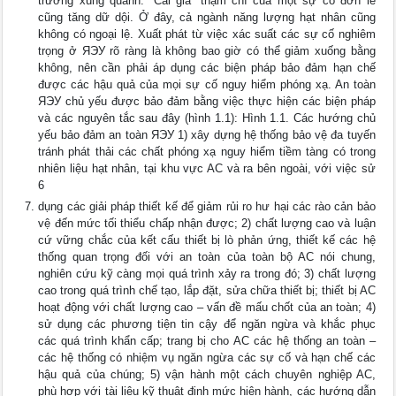
trường xung quanh. “Cái giá” thậm chí của một sự cố đơn lẻ
cũng tăng dữ dội. Ở đây, cả ngành năng lượng hạt nhân cũng
không có ngoại lệ. Xuất phát từ việc xác suất các sự cố nghiêm
trọng ở ЯЭУ rõ ràng là không bao giờ có thể giảm xuống bằng
không, nên cần phải áp dụng các biện pháp bảo đảm hạn chế
được các hậu quả của mọi sự cố nguy hiểm phóng xạ. An toàn
ЯЭУ chủ yếu được bảo đảm bằng việc thực hiện các biện pháp
và các nguyên tắc sau đây (hình 1.1): Hình 1.1. Các hướng chủ
yếu bảo đảm an toàn ЯЭУ 1) xây dựng hệ thống bảo vệ đa tuyến
tránh phát thải các chất phóng xạ nguy hiểm tiềm tàng có trong
nhiên liệu hạt nhân, tại khu vực AC và ra bên ngoài, với việc sử
6
dụng các giải pháp thiết kế để giảm rủi ro hư hại các rào cản bảo
vệ đến mức tối thiểu chấp nhận được; 2) chất lượng cao và luận
cứ vững chắc của kết cấu thiết bị lò phản ứng, thiết kế các hệ
thống quan trọng đối với an toàn của toàn bộ AC nói chung,
nghiên cứu kỹ càng mọi quá trình xảy ra trong đó; 3) chất lượng
cao trong quá trình chế tạo, lắp đặt, sửa chữa thiết bị; thiết bị AC
hoạt động với chất lượng cao – vấn đề mấu chốt của an toàn; 4)
sử dụng các phương tiện tin cậy để ngăn ngừa và khắc phục
các quá trình khẩn cấp; trang bị cho AC các hệ thống an toàn –
các hệ thống có nhiệm vụ ngăn ngừa các sự cố và hạn chế các
hậu quả của chúng; 5) vận hành một cách chuyên nghiệp AC,
phù hợp với tài liệu kỹ thuật định mức hiện hành, các hướng dẫn