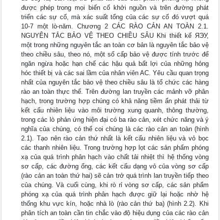
được phép trong mọi biến cố khởi nguồn và trên đường phát
triển các sự cố, mà xác suất tổng của các sự cố đó vượt quá
10-7 một lò-năm. Chương 2 CÁC RÀO CẢN AN TOÀN 2.1.
NGUYÊN TẮC BẢO VỆ THEO CHIỀU SÂU Khi thiết kế ЯЭУ,
một trong những nguyên tắc an toàn cơ bản là nguyên tắc bảo vệ
theo chiều sâu, theo nó, một số cấp bảo vệ được tính trước để
ngăn ngừa hoặc hạn chế các hậu quả bất lợi của những hỏng
hóc thiết bị và các sai lầm của nhân viên AC. Yêu cầu quan trọng
nhất của nguyên tắc bảo vệ theo chiều sâu là tổ chức các hàng
rào an toàn thực thể. Trên đường lan truyền các mảnh vỡ phân
hạch, trong trường hợp chúng có khả năng tiềm ẩn phát thải từ
kết cấu nhiên liệu vào môi trường xung quanh, thông thường,
trong các lò phản ứng hiện đại có ba rào cản, xét chức năng và ý
nghĩa của chúng, có thể coi chúng là các rào cản an toàn (hình
2.1). Tạo nên rào cản thứ nhất là kết cấu nhiên liệu và vỏ bọc
các thanh nhiên liệu. Trong trường hợp lọt các sản phẩm phóng
xạ của quá trình phân hạch vào chất tải nhiệt thì hệ thống vòng
sơ cấp, các đường ống, các kết cấu dạng vỏ của vòng sơ cấp
(rào cản an toàn thứ hai) sẽ cản trở quá trình lan truyền tiếp theo
của chúng. Và cuối cùng, khi rò rỉ vòng sơ cấp, các sản phẩm
phóng xạ của quá trình phân hạch được giữ lại hoặc nhờ hệ
thống khu vực kín, hoặc nhà lò (rào cản thứ ba) (hình 2.2). Khi
phân tích an toàn cần tin chắc vào độ hiệu dụng của các rào cản