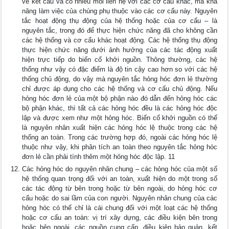
về kết cấu và có nhiều mối liên hệ với các cơ cấu khác, mà khả
năng làm việc của chúng phụ thuộc vào các cơ cấu này. Nguyên
tắc hoạt động thụ động của hệ thống hoặc của cơ cấu – là
nguyên tắc, trong đó để thực hiện chức năng đã cho không cần
các hệ thống và cơ cấu khác hoạt động. Các hệ thống thụ động
thực hiện chức năng dưới ảnh hưởng của các tác động xuất
hiện trực tiếp do biến cố khởi nguồn. Thông thường, các hệ
thống như vậy có đặc điểm là độ tin cậy cao hơn so với các hệ
thống chủ động, do vậy mà nguyên tắc hỏng hóc đơn lẻ thường
chỉ được áp dụng cho các hệ thống và cơ cấu chủ động. Nếu
hỏng hóc đơn lẻ của một bộ phận nào đó dẫn đến hỏng hóc các
bộ phận khác, thì tất cả các hỏng hóc đều là các hỏng hóc độc
lập và được xem như một hỏng hóc. Biến cố khởi nguồn có thể
là nguyên nhân xuất hiện các hỏng hóc lệ thuộc trong các hệ
thống an toàn. Trong các trường hợp đó, ngoài các hỏng hóc lệ
thuộc như vậy, khi phân tích an toàn theo nguyên tắc hỏng hóc
đơn lẻ cần phải tính thêm một hỏng hóc độc lập. 11
Các hỏng hóc do nguyên nhân chung – các hỏng hóc của một số
hệ thống quan trọng đối với an toàn, xuất hiện do một trong số
các tác động từ bên trong hoặc từ bên ngoài, do hỏng hóc cơ
cấu hoặc do sai lầm của con người. Nguyên nhân chung của các
hỏng hóc có thể chỉ là cái chung đối với một loạt các hệ thống
hoặc cơ cấu an toàn: vị trí xây dựng, các điều kiện bên trong
hoặc bên ngoài, các nguồn cung cấp, điều kiện bảo quản, kết