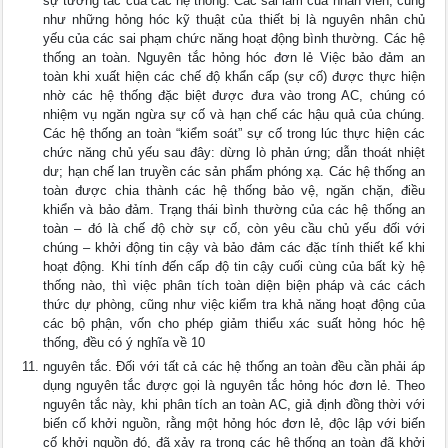
sự tương tác của các hệ thống. Các sai lầm của nhân viên, cũng
như những hỏng hóc kỹ thuật của thiết bị là nguyên nhân chủ
yếu của các sai phạm chức năng hoạt động bình thường. Các hệ
thống an toàn. Nguyên tắc hỏng hóc đơn lẻ Việc bảo đảm an
toàn khi xuất hiện các chế độ khẩn cấp (sự cố) được thực hiện
nhờ các hệ thống đặc biệt được đưa vào trong AC, chúng có
nhiệm vụ ngăn ngừa sự cố và hạn chế các hậu quả của chúng.
Các hệ thống an toàn “kiểm soát” sự cố trong lúc thực hiện các
chức năng chủ yếu sau đây: dừng lò phản ứng; dẫn thoát nhiệt
dư; hạn chế lan truyền các sản phẩm phóng xạ. Các hệ thống an
toàn được chia thành các hệ thống bảo vệ, ngăn chặn, điều
khiển và bảo đảm. Trạng thái bình thường của các hệ thống an
toàn – đó là chế độ chờ sự cố, còn yêu cầu chủ yếu đối với
chúng – khởi động tin cậy và bảo đảm các đặc tính thiết kế khi
hoạt động. Khi tính đến cấp độ tin cậy cuối cùng của bất kỳ hệ
thống nào, thì việc phân tích toàn diện biện pháp và các cách
thức dự phòng, cũng như việc kiểm tra khả năng hoạt động của
các bộ phận, vốn cho phép giảm thiểu xác suất hỏng hóc hệ
thống, đều có ý nghĩa về 10
nguyên tắc. Đối với tất cả các hệ thống an toàn đều cần phải áp
dụng nguyên tắc được gọi là nguyên tắc hỏng hóc đơn lẻ. Theo
nguyên tắc này, khi phân tích an toàn AC, giả định đồng thời với
biến cố khởi nguồn, rằng một hỏng hóc đơn lẻ, độc lập với biến
cố khởi nguồn đó, đã xảy ra trong các hệ thống an toàn đã khởi