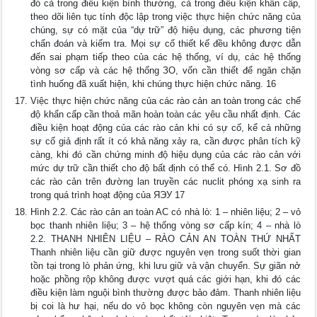
đó cả trong điều kiện bình thường, cả trong điều kiện khẩn cấp,
theo dõi liên tục tính độc lập trong việc thực hiện chức năng của
chúng, sự có mặt của “dự trữ” độ hiệu dụng, các phương tiện
chẩn đoán và kiểm tra. Mọi sự cố thiết kế đều không được dẫn
đến sai phạm tiếp theo của các hệ thống, ví dụ, các hệ thống
vòng sơ cấp và các hệ thống ЗО, vốn cần thiết để ngăn chặn
tình huống đã xuất hiện, khi chúng thực hiện chức năng. 16
Việc thực hiện chức năng của các rào cản an toàn trong các chế
độ khẩn cấp cần thoả mãn hoàn toàn các yêu cầu nhất định. Các
điều kiện hoạt động của các rào cản khi có sự cố, kể cả những
sự cố giả định rất ít có khả năng xảy ra, cần được phân tích kỹ
càng, khi đó cần chứng minh độ hiệu dụng của các rào cản với
mức dự trữ cần thiết cho độ bất định có thể có. Hình 2.1. Sơ đồ
các rào cản trên đường lan truyền các nuclit phóng xạ sinh ra
trong quá trình hoạt động của ЯЭУ 17
Hình 2.2. Các rào cản an toàn AC có nhà lò: 1 – nhiên liệu; 2 – vỏ
bọc thanh nhiên liệu; 3 – hệ thống vòng sơ cấp kín; 4 – nhà lò
2.2. THANH NHIÊN LIỆU – RÀO CẢN AN TOÀN THỨ NHẤT
Thanh nhiên liệu cần giữ được nguyên vẹn trong suốt thời gian
tồn tại trong lò phản ứng, khi lưu giữ và vận chuyển. Sự giãn nở
hoặc phồng rộp không được vượt quá các giới hạn, khi đó các
điều kiện làm nguội bình thường được bảo đảm. Thanh nhiên liệu
bị coi là hư hại, nếu do vỏ bọc không còn nguyên vẹn mà các