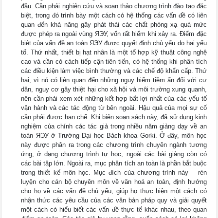
đầu. Cần phải nghiên cứu và soạn thảo chương trình đào tạo đặc
biệt, trong đó trình bày một cách có hệ thống các vấn đề có liên
quan đến khả năng gây phát thải các chất phóng xạ quá mức
được phép ra ngoài vùng ЯЭУ, vốn rất hiếm khi xảy ra. Điểm đặc
biệt của vấn đề an toàn ЯЭУ được quyết định chủ yếu do hai yếu
tố. Thứ nhất, thiết bị hạt nhân là một tổ hợp kỹ thuật công nghệ
cao và cần có cách tiếp cận tiên tiến, có hệ thống khi phân tích
các điều kiện làm việc bình thường và các chế độ khẩn cấp. Thứ
hai, vì nó có liên quan đến những nguy hiểm tiềm ẩn đối với cư
dân, nguy cơ gây thiệt hại cho xã hội và môi trường xung quanh,
nên cần phải xem xét những kết hợp bất lợi nhất của các yếu tố
vận hành và các tác động từ bên ngoài. Hậu quả của mọi sự cố
cần phải được hạn chế. Khi biên soạn sách này, đã sử dụng kinh
nghiệm của chính các tác giả trong nhiều năm giảng dạy về an
toàn ЯЭУ ở Trường Đại học Bách khoa Gorki. Ở đây, môn học
này được phân ra trong các chương trình chuyên ngành tương
ứng, ở dạng chương trình tự học, ngoài các bài giảng còn có
các bài tập lớn. Ngoài ra, mục phân tích an toàn là phần bắt buộc
trong thiết kế môn học. Mục đích của chương trình này – rèn
luyện cho cán bộ chuyên môn về văn hoá an toàn, định hướng
cho họ về các vấn đề chủ yếu, giúp họ thực hiện một cách có
nhận thức các yêu cầu của các văn bản pháp quy và giải quyết
một cách có hiểu biết các vấn đề thực tế khác nhau, theo quan