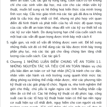
điểm an toàn. Các tác giả hy vọng rằng, cuốn sách có lợi không
chỉ cho các sinh viên đại học, mà còn cho các nhân viên kỹ
thuật, muốn bổ sung và hệ thống hoá kiến thức của mình trong
lĩnh vực này. Cấu trúc giáo trình mà các tác giả đã đưa ra không
phải là cấu trúc duy nhất có thể, nhưng nó phù hợp với quan
điểm đã hình thành và phát triển của họ về mức độ quan trọng
của các vấn đề an toàn khác nhau đối với các kỹ sư thiết kế và
các kỹ sư vận hành. Do dung lượng hạn chế của cuốn sách mà
một loạt các vấn đề quan trọng được trình bày một cách 4
ngắn gọn, và một số vấn đề không được xem xét. Để bổ sung
những thiếu sót đó có thể dùng các tài liệu được trình bày trong
phần phụ lục, mà các tác giả cho rằng chúng làm tăng chất
lượng của cuốn sách. Các tác giả 5
Chương 1 NHỮNG LUẬN ĐIỂM CHUNG VỀ AN TOÀN 1.1.
NHỮNG NGUYÊN TẮC VÀ TIÊU CHÍ AN TOÀN Nhiệm vụ chủ
yếu bảo đảm an toàn cơ sở hạt nhân (AC) là tránh cho cư dân,
nhân viên vận hành và môi trường xung quanh khỏi mức tác
động phóng xạ không thể chấp nhận được, nhờ các phương tiện
kỹ thuật và các giải pháp tổ chức. Ngoài ra, như kinh nghiệm thế
giới cho thấy, chủ yếu là ngăn ngừa các tình huống khẩn cấp
tiềm ẩn có thể có. Các hệ thống kỹ thuật có độ phức tạp, công
suất cao là các tổ hợp kỹ thuật hoàn toàn có thể tạo nên nguy
cơ xuất hiện sự cố nhất định, nguy hiểm cho con người và môi