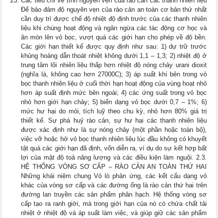
Các tiêu chí về tính nguyên vẹn của rào cản các thanh nhiên liệu
Để bảo đảm độ nguyên vẹn của rào cản an toàn cơ bản thứ nhất
cần duy trì được chế độ nhiệt độ định trước của các thanh nhiên
liệu khi chúng hoạt động và ngăn ngừa các tác động cơ học và
ăn mòn lên vỏ bọc, vượt quá các giới hạn cho phép về độ bền.
Các giới hạn thiết kế được quy định như sau: 1) dự trữ trước
khủng hoảng dẫn thoát nhiệt không dưới 1,1 – 1,3; 2) nhiệt độ ở
trung tâm lõi nhiên liệu thấp hơn nhiệt độ nóng chảy urani dioxit
(nghĩa là, không cao hơn 27000C); 3) áp suất khí bên trong vỏ
bọc thanh nhiên liệu ở cuối thời hạn hoạt động của vùng hoạt nhỏ
hơn áp suất định mức bên ngoài; 4) các ứng suất trong vỏ bọc
nhỏ hơn giới hạn chảy; 5) biến dạng vỏ bọc dưới 0,7 – 1%; 6)
mức hư hại do mỏi, tích luỹ theo chu kỳ, nhỏ hơn 80% giá trị
thiết kế. Sự phá huỷ rào cản, sự hư hại các thanh nhiên liệu
được xác định như là sự nóng chảy (một phần hoặc toàn bộ),
việc vỡ hoặc hở vỏ bọc thanh nhiên liệu lúc đầu không có khuyết
tật quá các giới hạn đã định, vốn diễn ra, ví dụ do sự kết hợp bất
lợi của mật độ toả năng lượng và các điều kiện làm nguội. 2.3.
HỆ THỐNG VÒNG SƠ CẤP – RÀO CẢN AN TOÀN THỨ HAI
Những khái niệm chung Vỏ lò phản ứng, các kết cấu dạng vỏ
khác của vòng sơ cấp và các đường ống là rào cản thứ hai trên
đường lan truyền các sản phẩm phân hạch. Hệ thống vòng sơ
cấp tạo ra ranh giới, mà trong giới hạn của nó có chứa chất tải
nhiệt ở nhiệt độ và áp suất làm việc, và giúp giữ các sản phẩm