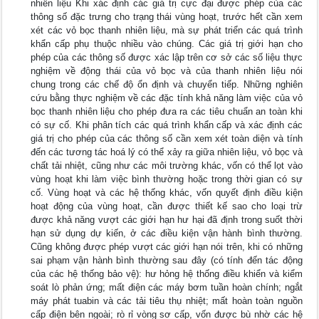
nhiên liệu Khi xác định các giá trị cực đại được phép của các
thông số đặc trưng cho trạng thái vùng hoạt, trước hết cần xem
xét các vỏ bọc thanh nhiên liệu, mà sự phát triển các quá trình
khẩn cấp phụ thuộc nhiều vào chúng. Các giá trị giới hạn cho
phép của các thông số được xác lập trên cơ sở các số liệu thực
nghiệm về động thái của vỏ bọc và của thanh nhiên liệu nói
chung trong các chế độ ổn định và chuyển tiếp. Những nghiên
cứu bằng thực nghiệm về các đặc tính khả năng làm việc của vỏ
bọc thanh nhiên liệu cho phép đưa ra các tiêu chuẩn an toàn khi
có sự cố. Khi phân tích các quá trình khẩn cấp và xác định các
giá trị cho phép của các thông số cần xem xét toàn diện và tính
đến các tương tác hoá lý có thể xảy ra giữa nhiên liệu, vỏ bọc và
chất tải nhiệt, cũng như các môi trường khác, vốn có thể lọt vào
vùng hoạt khi làm việc bình thường hoặc trong thời gian có sự
cố. Vùng hoạt và các hệ thống khác, vốn quyết định điều kiện
hoạt động của vùng hoạt, cần được thiết kế sao cho loại trừ
được khả năng vượt các giới hạn hư hại đã định trong suốt thời
hạn sử dụng dự kiến, ở các điều kiện vận hành bình thường.
Cũng không được phép vượt các giới hạn nói trên, khi có những
sai phạm vận hành bình thường sau đây (có tính đến tác động
của các hệ thống bảo vệ): hư hỏng hệ thống điều khiển và kiểm
soát lò phản ứng; mất điện các máy bơm tuần hoàn chính; ngắt
máy phát tuabin và các tải tiêu thụ nhiệt; mất hoàn toàn nguồn
cấp điện bên ngoài; rò rỉ vòng sơ cấp, vốn được bù nhờ các hệ