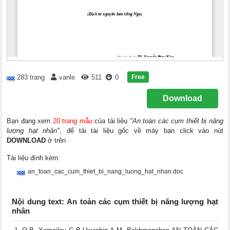
Free
283 trang
vanle
511
0
Download
Bạn đang xem
20 trang mẫu
của tài liệu
"An toàn các cụm thiết bị năng
lượng hạt nhân"
, để tải tài liệu gốc về máy bạn click vào nút
DOWNLOAD
ở trên
Tài liệu đính kèm:
an_toan_cac_cum_thiet_bi_nang_luong_hat_nhan.doc
Nội dung text: An toàn các cụm thiết bị năng lượng hạt
nhân