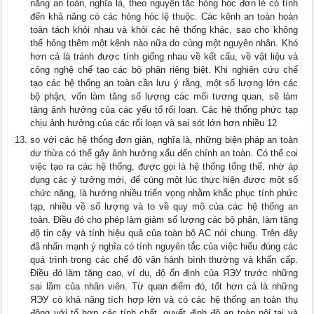
năng an toàn, nghĩa là, theo nguyên tắc hỏng hóc đơn lẻ có tính
đến khả năng có các hỏng hóc lệ thuộc. Các kênh an toàn hoàn
toàn tách khỏi nhau và khỏi các hệ thống khác, sao cho không
thể hỏng thêm một kênh nào nữa do cùng một nguyên nhân. Khó
hơn cả là tránh được tính giống nhau về kết cấu, về vật liệu và
công nghệ chế tạo các bộ phận riêng biệt. Khi nghiên cứu chế
tạo các hệ thống an toàn cần lưu ý rằng, một số lượng lớn các
bộ phận, vốn làm tăng số lượng các mối tương quan, sẽ làm
tăng ảnh hưởng của các yếu tố rối loạn. Các hệ thống phức tạp
chịu ảnh hưởng của các rối loạn và sai sót lớn hơn nhiều 12
so với các hệ thống đơn giản, nghĩa là, những biện pháp an toàn
dư thừa có thể gây ảnh hưởng xấu đến chính an toàn. Có thể coi
việc tạo ra các hệ thống, được gọi là hệ thống tổng thể, nhờ áp
dụng các ý tưởng mới, để cùng một lúc thực hiện được một số
chức năng, là hướng nhiều triển vọng nhằm khắc phục tính phức
tạp, nhiều về số lượng và to về quy mô của các hệ thống an
toàn. Điều đó cho phép làm giảm số lượng các bộ phận, làm tăng
độ tin cậy và tính hiệu quả của toàn bộ AC nói chung. Trên đây
đã nhấn mạnh ý nghĩa có tính nguyên tắc của việc hiểu đúng các
quá trình trong các chế độ vận hành bình thường và khẩn cấp.
Điều đó làm tăng cao, ví dụ, độ ổn định của ЯЭУ trước những
sai lầm của nhân viên. Từ quan điểm đó, tốt hơn cả là những
ЯЭУ có khả năng tích hợp lớn và có các hệ thống an toàn thụ
động với tổ hợp các tính chất, quyết định độ an toàn nội tại và