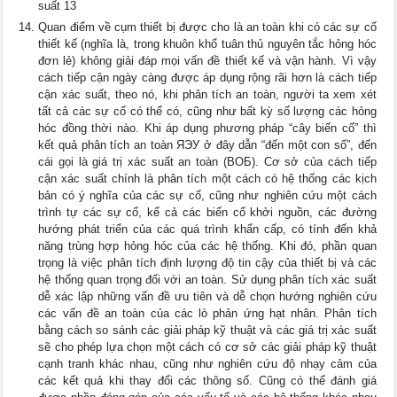
suất 13
Quan điểm về cụm thiết bị được cho là an toàn khi có các sự cố
thiết kế (nghĩa là, trong khuôn khổ tuân thủ nguyên tắc hỏng hóc
đơn lẻ) không giải đáp mọi vấn đề thiết kế và vận hành. Vì vậy
cách tiếp cận ngày càng được áp dụng rộng rãi hơn là cách tiếp
cận xác suất, theo nó, khi phân tích an toàn, người ta xem xét
tất cả các sự cố có thể có, cũng như bất kỳ số lượng các hỏng
hóc đồng thời nào. Khi áp dụng phương pháp “cây biến cố” thì
kết quả phân tích an toàn ЯЭУ ở đây dẫn “đến một con số”, đến
cái gọi là giá trị xác suất an toàn (ВОБ). Cơ sở của cách tiếp
cận xác suất chính là phân tích một cách có hệ thống các kịch
bản có ý nghĩa của các sự cố, cũng như nghiên cứu một cách
trình tự các sự cố, kể cả các biến cố khởi nguồn, các đường
hướng phát triển của các quá trình khẩn cấp, có tính đến khả
năng trùng hợp hỏng hóc của các hệ thống. Khi đó, phần quan
trọng là việc phân tích định lượng độ tin cậy của thiết bị và các
hệ thống quan trọng đối với an toàn. Sử dụng phân tích xác suất
dễ xác lập những vấn đề ưu tiên và dễ chọn hướng nghiên cứu
các vấn đề an toàn của các lò phản ứng hạt nhân. Phân tích
bằng cách so sánh các giải pháp kỹ thuật và các giá trị xác suất
sẽ cho phép lựa chọn một cách có cơ sở các giải pháp kỹ thuật
cạnh tranh khác nhau, cũng như nghiên cứu độ nhạy cảm của
các kết quả khi thay đổi các thông số. Cũng có thể đánh giá