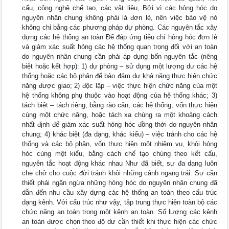
cấu, công nghệ chế tạo, các vật liệu, Bởi vì các hỏng hóc do
nguyên nhân chung không phải là đơn lẻ, nên việc bảo vệ nó
không chỉ bằng các phương pháp dự phòng. Các nguyên tắc xây
dựng các hệ thống an toàn Để đáp ứng tiêu chí hỏng hóc đơn lẻ
và giảm xác suất hỏng các hệ thống quan trọng đối với an toàn
do nguyên nhân chung cần phải áp dụng bốn nguyên tắc (riêng
biệt hoặc kết hợp): 1) dự phòng – sử dụng một lượng dư các hệ
thống hoặc các bộ phận để bảo đảm dư khả năng thực hiện chức
năng được giao; 2) độc lập – việc thực hiện chức năng của một
hệ thống không phụ thuộc vào hoạt động của hệ thống khác; 3)
tách biệt – tách riêng, bằng rào cản, các hệ thống, vốn thực hiện
cùng một chức năng, hoặc tách xa chúng ra một khoảng cách
nhất định để giảm xác suất hỏng hóc đồng thời do nguyên nhân
chung; 4) khác biệt (đa dạng, khác kiểu) – việc tránh cho các hệ
thống và các bộ phận, vốn thực hiện một nhiệm vụ, khỏi hỏng
hóc cùng một kiểu, bằng cách chế tạo chúng theo kết cấu,
nguyên tắc hoạt động khác nhau Như đã biết, sự đa dạng luôn
che chở cho cuộc đời tránh khỏi những cảnh ngang trái. Sự cần
thiết phải ngăn ngừa những hỏng hóc do nguyên nhân chung đã
dẫn đến nhu cầu xây dựng các hệ thống an toàn theo cấu trúc
dạng kênh. Với cấu trúc như vậy, tập trung thực hiện toàn bộ các
chức năng an toàn trong một kênh an toàn. Số lượng các kênh
an toàn được chọn theo độ dư cần thiết khi thực hiện các chức