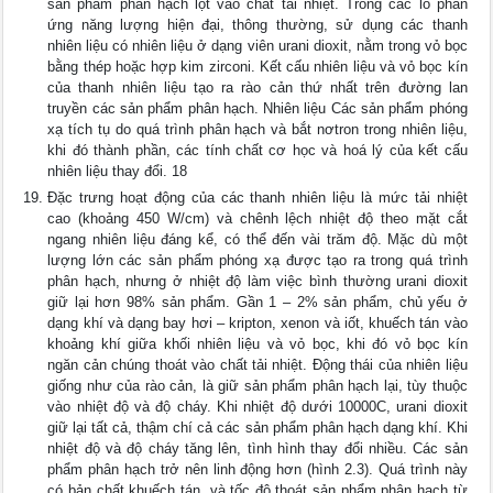
sản phẩm phân hạch lọt vào chất tải nhiệt. Trong các lò phản
ứng năng lượng hiện đại, thông thường, sử dụng các thanh
nhiên liệu có nhiên liệu ở dạng viên urani dioxit, nằm trong vỏ bọc
bằng thép hoặc hợp kim zirconi. Kết cấu nhiên liệu và vỏ bọc kín
của thanh nhiên liệu tạo ra rào cản thứ nhất trên đường lan
truyền các sản phẩm phân hạch. Nhiên liệu Các sản phẩm phóng
xạ tích tụ do quá trình phân hạch và bắt nơtron trong nhiên liệu,
khi đó thành phần, các tính chất cơ học và hoá lý của kết cấu
nhiên liệu thay đổi. 18
Đặc trưng hoạt động của các thanh nhiên liệu là mức tải nhiệt
cao (khoảng 450 W/cm) và chênh lệch nhiệt độ theo mặt cắt
ngang nhiên liệu đáng kể, có thể đến vài trăm độ. Mặc dù một
lượng lớn các sản phẩm phóng xạ được tạo ra trong quá trình
phân hạch, nhưng ở nhiệt độ làm việc bình thường urani dioxit
giữ lại hơn 98% sản phẩm. Gần 1 – 2% sản phẩm, chủ yếu ở
dạng khí và dạng bay hơi – kripton, xenon và iốt, khuếch tán vào
khoảng khí giữa khối nhiên liệu và vỏ bọc, khi đó vỏ bọc kín
ngăn cản chúng thoát vào chất tải nhiệt. Động thái của nhiên liệu
giống như của rào cản, là giữ sản phẩm phân hạch lại, tùy thuộc
vào nhiệt độ và độ cháy. Khi nhiệt độ dưới 10000C, urani dioxit
giữ lại tất cả, thậm chí cả các sản phẩm phân hạch dạng khí. Khi
nhiệt độ và độ cháy tăng lên, tình hình thay đổi nhiều. Các sản
phẩm phân hạch trở nên linh động hơn (hình 2.3). Quá trình này
có bản chất khuếch tán, và tốc độ thoát sản phẩm phân hạch từ