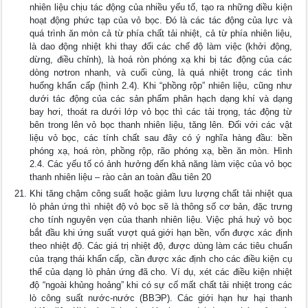
nhiên liệu chịu tác động của nhiều yếu tố, tạo ra những điều kiện
hoạt động phức tạp của vỏ bọc. Đó là các tác động của lực và
quá trình ăn mòn cả từ phía chất tải nhiệt, cả từ phía nhiên liệu,
là dao động nhiệt khi thay đổi các chế độ làm việc (khởi động,
dừng, điều chỉnh), là hoá ròn phóng xạ khi bị tác động của các
dòng nơtron nhanh, và cuối cùng, là quá nhiệt trong các tình
huống khẩn cấp (hình 2.4). Khi “phồng rộp” nhiên liệu, cũng như
dưới tác động của các sản phẩm phân hạch dạng khí và dạng
bay hơi, thoát ra dưới lớp vỏ bọc thì các tải trọng, tác động từ
bên trong lên vỏ bọc thanh nhiên liệu, tăng lên. Đối với các vật
liệu vỏ bọc, các tính chất sau đây có ý nghĩa hàng đầu: bền
phóng xạ, hoá ròn, phồng rộp, rão phóng xạ, bền ăn mòn. Hình
2.4. Các yếu tố có ảnh hưởng đến khả năng làm việc của vỏ bọc
thanh nhiên liệu – rào cản an toàn đầu tiên 20
Khi tăng chậm công suất hoặc giảm lưu lượng chất tải nhiệt qua
lò phản ứng thì nhiệt độ vỏ bọc sẽ là thông số cơ bản, đặc trưng
cho tính nguyên vẹn của thanh nhiên liệu. Việc phá huỷ vỏ bọc
bắt đầu khi ứng suất vượt quá giới hạn bền, vốn được xác định
theo nhiệt độ. Các giá trị nhiệt độ, được dùng làm các tiêu chuẩn
của trạng thái khẩn cấp, cần được xác định cho các điều kiện cụ
thể của dạng lò phản ứng đã cho. Ví dụ, xét các điều kiện nhiệt
độ “ngoài khủng hoảng” khi có sự cố mất chất tải nhiệt trong các
lò công suất nước-nước (ВВЭР). Các giới hạn hư hại thanh