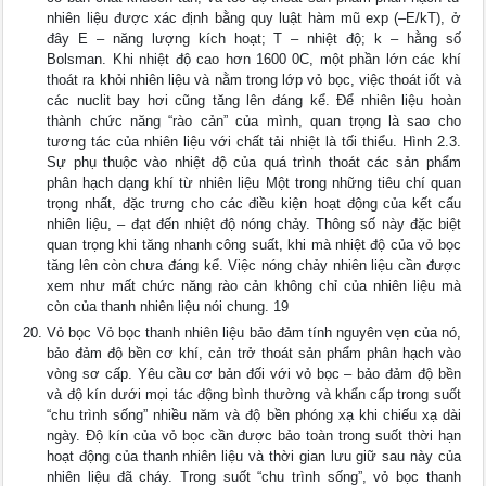
nhiên liệu được xác định bằng quy luật hàm mũ exp (–E/kT), ở
đây E – năng lượng kích hoạt; T – nhiệt độ; k – hằng số
Bolsman. Khi nhiệt độ cao hơn 1600 0C, một phần lớn các khí
thoát ra khỏi nhiên liệu và nằm trong lớp vỏ bọc, việc thoát iốt và
các nuclit bay hơi cũng tăng lên đáng kể. Để nhiên liệu hoàn
thành chức năng “rào cản” của mình, quan trọng là sao cho
tương tác của nhiên liệu với chất tải nhiệt là tối thiểu. Hình 2.3.
Sự phụ thuộc vào nhiệt độ của quá trình thoát các sản phẩm
phân hạch dạng khí từ nhiên liệu Một trong những tiêu chí quan
trọng nhất, đặc trưng cho các điều kiện hoạt động của kết cấu
nhiên liệu, – đạt đến nhiệt độ nóng chảy. Thông số này đặc biệt
quan trọng khi tăng nhanh công suất, khi mà nhiệt độ của vỏ bọc
tăng lên còn chưa đáng kể. Việc nóng chảy nhiên liệu cần được
xem như mất chức năng rào cản không chỉ của nhiên liệu mà
còn của thanh nhiên liệu nói chung. 19
Vỏ bọc Vỏ bọc thanh nhiên liệu bảo đảm tính nguyên vẹn của nó,
bảo đảm độ bền cơ khí, cản trở thoát sản phẩm phân hạch vào
vòng sơ cấp. Yêu cầu cơ bản đối với vỏ bọc – bảo đảm độ bền
và độ kín dưới mọi tác động bình thường và khẩn cấp trong suốt
“chu trình sống” nhiều năm và độ bền phóng xạ khi chiếu xạ dài
ngày. Độ kín của vỏ bọc cần được bảo toàn trong suốt thời hạn
hoạt động của thanh nhiên liệu và thời gian lưu giữ sau này của
nhiên liệu đã cháy. Trong suốt “chu trình sống”, vỏ bọc thanh