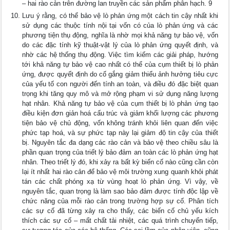
– hai rào cản trên đường lan truyền các sản phẩm phân hạch. 9
Lưu ý rằng, có thể bảo vệ lò phản ứng một cách tin cậy nhất khi
sử dụng các thuộc tính nội tại vốn có của lò phản ứng và các
phương tiện thụ động, nghĩa là nhờ mọi khả năng tự bảo vệ, vốn
do các đặc tính kỹ thuật-vật lý của lò phản ứng quyết định, và
nhờ các hệ thống thụ động. Việc tìm kiếm các giải pháp, hướng
tới khả năng tự bảo vệ cao nhất có thể của cụm thiết bị lò phản
ứng, được quyết định do cố gắng giảm thiểu ảnh hưởng tiêu cực
của yếu tố con người đến tính an toàn, và điều đó đặc biệt quan
trọng khi tăng quy mô và mở rộng phạm vi sử dụng năng lượng
hạt nhân. Khả năng tự bảo vệ của cụm thiết bị lò phản ứng tạo
điều kiện đơn giản hoá cấu trúc và giảm khối lượng các phương
tiện bảo vệ chủ động, vốn không tránh khỏi liên quan đến việc
phức tạp hoá, và sự phức tạp này lại giảm độ tin cậy của thiết
bị. Nguyên tắc đa dạng các rào cản và bảo vệ theo chiều sâu là
phần quan trọng của triết lý bảo đảm an toàn các lò phản ứng hạt
nhân. Theo triết lý đó, khi xảy ra bất kỳ biến cố nào cũng cần còn
lại ít nhất hai rào cản để bảo vệ môi trường xung quanh khỏi phát
tán các chất phóng xạ từ vùng hoạt lò phản ứng. Vì vậy, về
nguyên tắc, quan trọng là làm sao bảo đảm được tính độc lập về
chức năng của mỗi rào cản trong trường hợp sự cố. Phân tích
các sự cố đã từng xảy ra cho thấy, các biến cố chủ yếu kích
thích các sự cố – mất chất tải nhiệt, các quá trình chuyển tiếp,