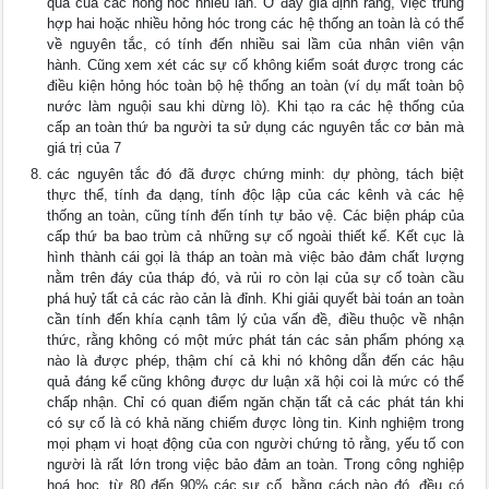
quả của các hỏng hóc nhiều lần. Ở đây giả định rằng, việc trùng
hợp hai hoặc nhiều hỏng hóc trong các hệ thống an toàn là có thể
về nguyên tắc, có tính đến nhiều sai lầm của nhân viên vận
hành. Cũng xem xét các sự cố không kiểm soát được trong các
điều kiện hỏng hóc toàn bộ hệ thống an toàn (ví dụ mất toàn bộ
nước làm nguội sau khi dừng lò). Khi tạo ra các hệ thống của
cấp an toàn thứ ba người ta sử dụng các nguyên tắc cơ bản mà
giá trị của 7
các nguyên tắc đó đã được chứng minh: dự phòng, tách biệt
thực thể, tính đa dạng, tính độc lập của các kênh và các hệ
thống an toàn, cũng tính đến tính tự bảo vệ. Các biện pháp của
cấp thứ ba bao trùm cả những sự cố ngoài thiết kế. Kết cục là
hình thành cái gọi là tháp an toàn mà việc bảo đảm chất lượng
nằm trên đáy của tháp đó, và rủi ro còn lại của sự cố toàn cầu
phá huỷ tất cả các rào cản là đỉnh. Khi giải quyết bài toán an toàn
cần tính đến khía cạnh tâm lý của vấn đề, điều thuộc về nhận
thức, rằng không có một mức phát tán các sản phẩm phóng xạ
nào là được phép, thậm chí cả khi nó không dẫn đến các hậu
quả đáng kể cũng không được dư luận xã hội coi là mức có thể
chấp nhận. Chỉ có quan điểm ngăn chặn tất cả các phát tán khi
có sự cố là có khả năng chiếm được lòng tin. Kinh nghiệm trong
mọi phạm vi hoạt động của con người chứng tỏ rằng, yếu tố con
người là rất lớn trong việc bảo đảm an toàn. Trong công nghiệp
hoá học, từ 80 đến 90% các sự cố, bằng cách nào đó, đều có