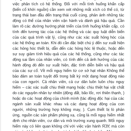
việc phân tích có hệ thống. Đối với mỗi tình huống khẩn cấp
(biến cố khởi nguồn) cần xem xét những mắt xích có thể có, từ
trạng thái ban đầu đến trạng thái cuối cùng, phản ánh những tác
động có thể của nhân viên vận hành và đánh giá hậu quả. Cần
làm rõ các đường hướng phát triển của tình huống khẩn cấp, có
tính đến tương tác của các hệ thống và các quy luật diễn biến
của các quá trình vật lý, cũng như các xác suất hỏng hóc của
các hệ thống an toàn. Khi đó cần đặc biệt chú ý đến sự xuất hiện
các hỏng hóc thiết bị, dẫn đến các hỏng hóc lệ thuộc, hoặc đến
sự suy giảm tính hiệu quả của các hệ thống, cũng như các tác
động sai lầm của nhân viên, có tính đến cả ảnh hưởng của các
hành động đó đến sự xuất hiện, đặc tính diễn biến và hậu quả
của các sự cố. Về mối nguy hiểm từ cơ sở hạt nhân Không thể
bảo đảm an toàn tuyệt đối trong bất kỳ một dạng hoạt động nào
của con người. Cả nhân viên, cả cư dân luôn luôn chịu nguy
hiểm – các xác suất chịu thiệt mạng hoặc chịu thiệt hại vật chất
do các nguyên nhân tự nhiên (động đất, bão lốc, rơi thiên thạnh, )
hoặc do các hoạt động của chính mình (tác động độc hại của các
ngành sản xuất khác nhau và các dạng hoạt động của con
người, những trường hợp không may, ). Cụm thiết bị lò phản
ứng, nguồn các sản phẩm phóng xạ, cũng là mối nguy hiểm nhất
định cho nhân viên, cư dân và môi trường xung quanh. Mối nguy
hiểm này có liên quan không chỉ với việc vận hành ЯЭУ, mà còn