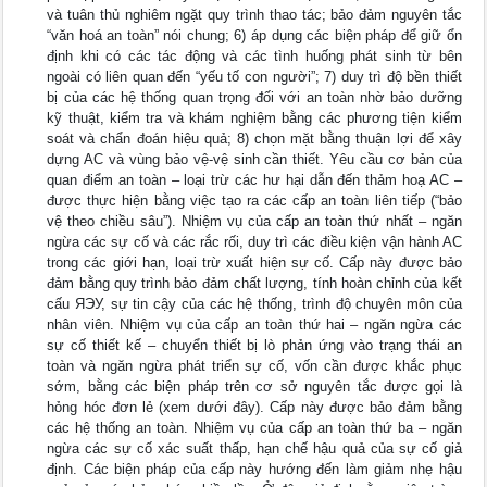
và tuân thủ nghiêm ngặt quy trình thao tác; bảo đảm nguyên tắc
“văn hoá an toàn” nói chung; 6) áp dụng các biện pháp để giữ ổn
định khi có các tác động và các tình huống phát sinh từ bên
ngoài có liên quan đến “yếu tố con người”; 7) duy trì độ bền thiết
bị của các hệ thống quan trọng đối với an toàn nhờ bảo dưỡng
kỹ thuật, kiểm tra và khám nghiệm bằng các phương tiện kiểm
soát và chẩn đoán hiệu quả; 8) chọn mặt bằng thuận lợi để xây
dựng AC và vùng bảo vệ-vệ sinh cần thiết. Yêu cầu cơ bản của
quan điểm an toàn – loại trừ các hư hại dẫn đến thảm hoạ AC –
được thực hiện bằng việc tạo ra các cấp an toàn liên tiếp (“bảo
vệ theo chiều sâu”). Nhiệm vụ của cấp an toàn thứ nhất – ngăn
ngừa các sự cố và các rắc rối, duy trì các điều kiện vận hành AC
trong các giới hạn, loại trừ xuất hiện sự cố. Cấp này được bảo
đảm bằng quy trình bảo đảm chất lượng, tính hoàn chỉnh của kết
cấu ЯЭУ, sự tin cậy của các hệ thống, trình độ chuyên môn của
nhân viên. Nhiệm vụ của cấp an toàn thứ hai – ngăn ngừa các
sự cố thiết kế – chuyển thiết bị lò phản ứng vào trạng thái an
toàn và ngăn ngừa phát triển sự cố, vốn cần được khắc phục
sớm, bằng các biện pháp trên cơ sở nguyên tắc được gọi là
hỏng hóc đơn lẻ (xem dưới đây). Cấp này được bảo đảm bằng
các hệ thống an toàn. Nhiệm vụ của cấp an toàn thứ ba – ngăn
ngừa các sự cố xác suất thấp, hạn chế hậu quả của sự cố giả
định. Các biện pháp của cấp này hướng đến làm giảm nhẹ hậu