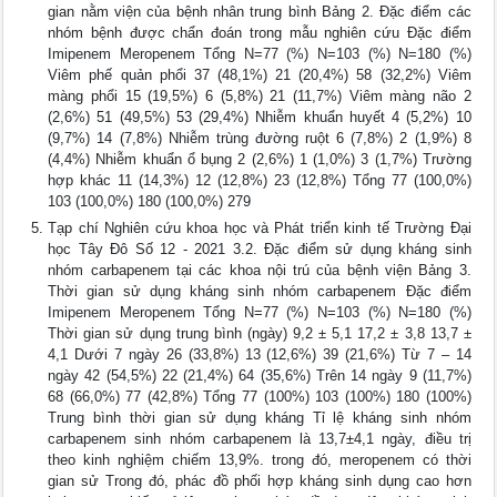
gian nằm viện của bệnh nhân trung bình Bảng 2. Đặc điểm các
nhóm bệnh được chẩn đoán trong mẫu nghiên cứu Đặc điểm
Imipenem Meropenem Tổng N=77 (%) N=103 (%) N=180 (%)
Viêm phế quản phổi 37 (48,1%) 21 (20,4%) 58 (32,2%) Viêm
màng phổi 15 (19,5%) 6 (5,8%) 21 (11,7%) Viêm màng não 2
(2,6%) 51 (49,5%) 53 (29,4%) Nhiễm khuẩn huyết 4 (5,2%) 10
(9,7%) 14 (7,8%) Nhiễm trùng đường ruột 6 (7,8%) 2 (1,9%) 8
(4,4%) Nhiễm khuẩn ổ bụng 2 (2,6%) 1 (1,0%) 3 (1,7%) Trường
hợp khác 11 (14,3%) 12 (12,8%) 23 (12,8%) Tổng 77 (100,0%)
103 (100,0%) 180 (100,0%) 279
Tạp chí Nghiên cứu khoa học và Phát triển kinh tế Trường Đại
học Tây Đô Số 12 - 2021 3.2. Đặc điểm sử dụng kháng sinh
nhóm carbapenem tại các khoa nội trú của bệnh viện Bảng 3.
Thời gian sử dụng kháng sinh nhóm carbapenem Đặc điểm
Imipenem Meropenem Tổng N=77 (%) N=103 (%) N=180 (%)
Thời gian sử dụng trung bình (ngày) 9,2 ± 5,1 17,2 ± 3,8 13,7 ±
4,1 Dưới 7 ngày 26 (33,8%) 13 (12,6%) 39 (21,6%) Từ 7 – 14
ngày 42 (54,5%) 22 (21,4%) 64 (35,6%) Trên 14 ngày 9 (11,7%)
68 (66,0%) 77 (42,8%) Tổng 77 (100%) 103 (100%) 180 (100%)
Trung bình thời gian sử dụng kháng Tỉ lệ kháng sinh nhóm
carbapenem sinh nhóm carbapenem là 13,7±4,1 ngày, điều trị
theo kinh nghiệm chiếm 13,9%. trong đó, meropenem có thời
gian sử Trong đó, phác đồ phối hợp kháng sinh dụng cao hơn