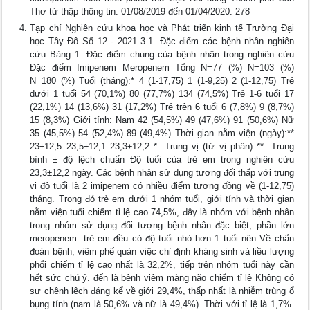
Thơ từ thập thông tin. 01/08/2019 đến 01/04/2020. 278
Tạp chí Nghiên cứu khoa học và Phát triển kinh tế Trường Đại
học Tây Đô Số 12 - 2021 3.1. Đặc điểm các bệnh nhân nghiên
cứu Bảng 1. Đặc điểm chung của bệnh nhân trong nghiên cứu
Đặc điểm Imipenem Meropenem Tổng N=77 (%) N=103 (%)
N=180 (%) Tuổi (tháng):* 4 (1-17,75) 1 (1-9,25) 2 (1-12,75) Trẻ
dưới 1 tuổi 54 (70,1%) 80 (77,7%) 134 (74,5%) Trẻ 1-6 tuổi 17
(22,1%) 14 (13,6%) 31 (17,2%) Trẻ trên 6 tuổi 6 (7,8%) 9 (8,7%)
15 (8,3%) Giới tính: Nam 42 (54,5%) 49 (47,6%) 91 (50,6%) Nữ
35 (45,5%) 54 (52,4%) 89 (49,4%) Thời gian nằm viện (ngày):**
23±12,5 23,5±12,1 23,3±12,2 *: Trung vị (tứ vị phân) **: Trung
bình ± độ lệch chuẩn Độ tuổi của trẻ em trong nghiên cứu
23,3±12,2 ngày. Các bệnh nhân sử dụng tương đối thấp với trung
vị độ tuổi là 2 imipenem có nhiều điểm tương đồng về (1-12,75)
tháng. Trong đó trẻ em dưới 1 nhóm tuổi, giới tính và thời gian
nằm viện tuổi chiếm tỉ lệ cao 74,5%, đây là nhóm với bệnh nhân
trong nhóm sử dụng đối tượng bệnh nhân đặc biệt, phần lớn
meropenem. trẻ em đều có độ tuổi nhỏ hơn 1 tuổi nên Về chẩn
đoán bệnh, viêm phế quản việc chỉ định kháng sinh và liều lượng
phổi chiếm tỉ lệ cao nhất là 32,2%, tiếp trên nhóm tuổi này cần
hết sức chú ý. đến là bệnh viêm màng não chiếm tỉ lệ Không có
sự chệnh lệch đáng kể về giới 29,4%, thấp nhất là nhiễm trùng ổ
bụng tính (nam là 50,6% và nữ là 49,4%). Thời với tỉ lệ là 1,7%.