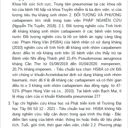
Khoa hồi sức tích cực, Trung tâm pneumoniae tại các khoa nội
trú của bệnh Hô hấp và khoa Truyền nhiễm là ba đơn viện. vị của
lượng tiêu thụ kháng sinh nhóm 2. ĐỐI TƯỢNG VÀ PHƯƠNG
carbapenem lớn nhất trong toàn viện PHÁP NGHIÊN CỨU
(Nguyễn Thị Tuyến, 2018). 2.1. Đối tượng nghiên cứu Tình hình
đề kháng kháng sinh nhóm carbapenem ở các bệnh viện trong
nước Đối tượng nghiên cứu là hồ sơ bệnh án ngày càng tăng
cao. Phạm Hùng Vân (HSBA) của bệnh nhân có sử dụng kháng
(2010) nghiên cứu về tình hình đề kháng sinh nhóm carpabenem
được điều trị nội kháng sinh trên 16 bệnh viện cho thấy trú tại
Bệnh viện Nhi đồng Thành phố 15,4% Pseudomonas aeruginosa
kháng Cần Thơ từ 01/08/2019 đến 01/04/2020. meropenem,
20,7% kháng imipenem. - Tiêu chuẩn lựa chọn: HSBA có chỉ Đối
với chủng vi khuẩn Acinetobacter định sử dụng kháng sinh nhóm
baumanii, mức độ tỉ lệ đề kháng các carbapenem và có thời gian
điều trị ≥ 3 kháng sinh nhóm carbapenem dao động ngày. từ 47-
51% (Phạm Hùng Vân và cs., 2010). Tại bệnh viện Bạch Mai, tỉ
lệ nhạy cảm của vi khuẩn Klebsiella pneumoniae 277
Tạp chí Nghiên cứu khoa học và Phát triển kinh tế Trường Đại
học Tây Đô Số 12 - 2021 - Tiêu chuẩn loại trừ: HSBA không Nội
dung nghiên cứu: tiếp cận được trong quá trình thu thập - Đặc
điểm lâm sàng của bệnh nhân: thông tin hoặc thiếu dữ liệu phân
tích. Tuổi, giới tính, thời gian nằm viện, chẩn 2.2. Phương pháp