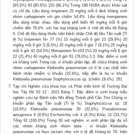
(93,5%) 83 (80,6%) 155 (86,1%) Trong 180 HSBA được khảo sát
có chỉ đa. Liều dùng imipenem 25 mg/kg mỗi 6 định kháng sinh
nhóm carbapenem với giờ chiếm 54,4%. Liều dùng meropenem
liều dùng khác nhau, liều dùng phổ biến 40 mg/kg mỗi 8 giờ
chiếm đến 78,6%. với hai loại kháng sinh ở chế độ liều tối Bảng
6. Chế độ liều dùng thuốc trên bệnh nhân Chế độ liều Tần suất (Tỉ
lệ %) Imipenem N= 77 (%) 15 mg/kg mỗi 6 giờ 23 (29,9%) 20
mg/kg mỗi 8 giờ 5 (6,5%) 20 mg/kg mỗi 6 giờ 7 (9,1%) 25 mg/kg
mỗi 6 giờ 42 (54,5%) Meropenem N=103 (%) 20 mg/kg mỗi 8 giờ
22 (21,4%) 40 mg/kg mỗi 8 giờ 81 (78,6%) 3.3. Đặc điểm vi sinh
và kháng sinh Trong các vi khuẩn phân lập, đồ chứa kháng sinh
nhóm carbapenem Klebsiella pneumoniae có tỉ lệ cao nhất trên
bệnh nhân nhiễm vi khuẩn (32,6%), tiếp đến là họ vi khuẩn
Klebsiella pneumoniae Staphylococcus sp. (chiếm 19,6%). 281
Tạp chí Nghiên cứu khoa học và Phát triển kinh tế Trường Đại
học Tây Đô Số 12 - 2021 Bảng 7. Đặc điểm vi sinh trong mẫu
nghiên cứu tại Bệnh viện Nhi đồng Thành phố Cần Thơ Chủng vi
khuẩn phân lập Tần suất (Tỉ lệ %) Staphylococcus sp. 18
(19,6%) Klebsiella pneumoniae 30 (32,6%) Pseudomonas
aeruginosa 9 (9,8%) Escherichia coli 4 (4,3%) Khác 31 (33,7%)
Tổng 92 (100,0%) Trong 30 xét nghiệm vi sinh phân lập đa số
các nhóm kháng sinh nhóm beta - vi khuẩn Klebsiella
pneumoniae và thực lactam như với tỉ lệ đề kháng từ 70- hiện