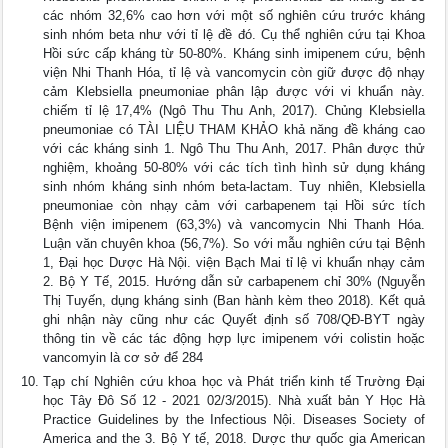
các nhóm 32,6% cao hơn với một số nghiên cứu trước kháng
sinh nhóm beta như với tỉ lệ đề đó. Cụ thể nghiên cứu tại Khoa
Hồi sức cấp kháng từ 50-80%. Kháng sinh imipenem cứu, bệnh
viện Nhi Thanh Hóa, tỉ lệ và vancomycin còn giữ được độ nhạy
cảm Klebsiella pneumoniae phân lập được với vi khuẩn này.
chiếm tỉ lệ 17,4% (Ngô Thu Thu Anh, 2017). Chủng Klebsiella
pneumoniae có TÀI LIỆU THAM KHẢO khả năng đề kháng cao
với các kháng sinh 1. Ngô Thu Thu Anh, 2017. Phân được thử
nghiệm, khoảng 50-80% với các tích tình hình sử dụng kháng
sinh nhóm kháng sinh nhóm beta-lactam. Tuy nhiên, Klebsiella
pneumoniae còn nhạy cảm với carbapenem tại Hồi sức tích
Bệnh viện imipenem (63,3%) và vancomycin Nhi Thanh Hóa.
Luận văn chuyên khoa (56,7%). So với mẫu nghiên cứu tại Bệnh
1, Đại học Dược Hà Nội. viện Bạch Mai tỉ lệ vi khuẩn nhạy cảm
2. Bộ Y Tế, 2015. Hướng dẫn sử carbapenem chỉ 30% (Nguyễn
Thị Tuyến, dụng kháng sinh (Ban hành kèm theo 2018). Kết quả
ghi nhận này cũng như các Quyết định số 708/QĐ-BYT ngày
thông tin về các tác động hợp lực imipenem với colistin hoặc
vancomyin là cơ sở để 284
Tạp chí Nghiên cứu khoa học và Phát triển kinh tế Trường Đại
học Tây Đô Số 12 - 2021 02/3/2015). Nhà xuất bản Y Học Hà
Practice Guidelines by the Infectious Nội. Diseases Society of
America and the 3. Bộ Y tế, 2018. Dược thư quốc gia American