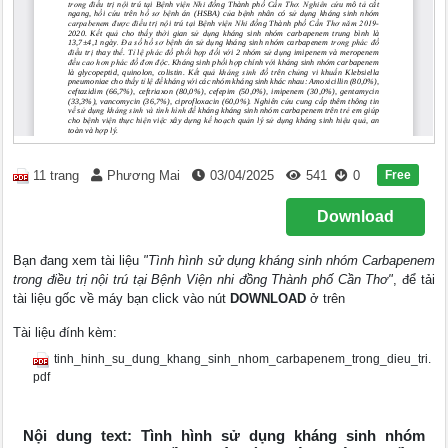
Free
11 trang
Phương Mai
03/04/2025
541
0
Download
Bạn đang xem tài liệu
"Tình hình sử dụng kháng sinh nhóm Carbapenem
trong điều trị nội trú tại Bệnh Viện nhi đồng Thành phố Cần Thơ"
, để tải
tài liệu gốc về máy bạn click vào nút
DOWNLOAD
ở trên
Tài liệu đính kèm:
tinh_hinh_su_dung_khang_sinh_nhom_carbapenem_trong_dieu_tri.
pdf
Nội dung text: Tình hình sử dụng kháng sinh nhóm