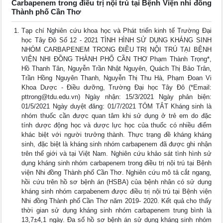
Carbapenem trong điều trị nội trú tại Bệnh Viện nhi đồng
Thành phố Cần Thơ
Tạp chí Nghiên cứu khoa học và Phát triển kinh tế Trường Đại
học Tây Đô Số 12 - 2021 TÌNH HÌNH SỬ DỤNG KHÁNG SINH
NHÓM CARBAPENEM TRONG ĐIỀU TRỊ NỘI TRÚ TẠI BỆNH
VIỆN NHI ĐỒNG THÀNH PHỐ CẦN THƠ Phạm Thành Trọng*,
Hồ Thanh Tân, Nguyễn Trần Nhật Nguyên, Quách Thị Bảo Trân,
Trần Hồng Nguyên Thanh, Nguyễn Thị Thu Hà, Phạm Đoan Vi
Khoa Dược - Điều dưỡng, Trường Đại học Tây Đô (*Email:
pttrong@tdu.edu.vn
) Ngày nhận: 15/3/2021 Ngày phản biện:
01/5/2021 Ngày duyệt đăng: 01/7/2021 TÓM TẮT Kháng sinh là
nhóm thuốc cần được quan tâm khi sử dụng ở trẻ em do đặc
tính dược động học và dược lực học của thuốc có nhiều điểm
khác biệt với người trưởng thành. Thực trạng đề kháng kháng
sinh, đặc biệt là kháng sinh nhóm carbapenem đã được ghi nhận
trên thế giới và tại Việt Nam. Nghiên cứu khảo sát tình hình sử
dụng kháng sinh nhóm carbapenem trong điều trị nội trú tại Bệnh
viện Nhi đồng Thành phố Cần Thơ. Nghiên cứu mô tả cắt ngang,
hồi cứu trên hồ sơ bệnh án (HSBA) của bệnh nhân có sử dụng
kháng sinh nhóm carpabenem được điều trị nội trú tại Bệnh viện
Nhi đồng Thành phố Cần Thơ năm 2019- 2020. Kết quả cho thấy
thời gian sử dụng kháng sinh nhóm carbapenem trung bình là
13,7±4,1 ngày. Đa số hồ sơ bệnh án sử dụng kháng sinh nhóm