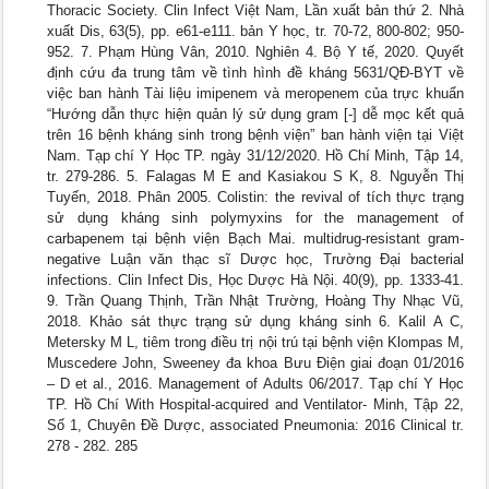
Thoracic Society. Clin Infect Việt Nam, Lần xuất bản thứ 2. Nhà
xuất Dis, 63(5), pp. e61-e111. bản Y học, tr. 70-72, 800-802; 950-
952. 7. Phạm Hùng Vân, 2010. Nghiên 4. Bộ Y tế, 2020. Quyết
định cứu đa trung tâm về tình hình đề kháng 5631/QĐ-BYT về
việc ban hành Tài liệu imipenem và meropenem của trực khuẩn
“Hướng dẫn thực hiện quản lý sử dụng gram [-] dễ mọc kết quả
trên 16 bệnh kháng sinh trong bệnh viện” ban hành viện tại Việt
Nam. Tạp chí Y Học TP. ngày 31/12/2020. Hồ Chí Minh, Tập 14,
tr. 279-286. 5. Falagas M E and Kasiakou S K, 8. Nguyễn Thị
Tuyến, 2018. Phân 2005. Colistin: the revival of tích thực trạng
sử dụng kháng sinh polymyxins for the management of
carbapenem tại bệnh viện Bạch Mai. multidrug-resistant gram-
negative Luận văn thạc sĩ Dược học, Trường Đại bacterial
infections. Clin Infect Dis, Học Dược Hà Nội. 40(9), pp. 1333-41.
9. Trần Quang Thịnh, Trần Nhật Trường, Hoàng Thy Nhạc Vũ,
2018. Khảo sát thực trạng sử dụng kháng sinh 6. Kalil A C,
Metersky M L, tiêm trong điều trị nội trú tại bệnh viện Klompas M,
Muscedere John, Sweeney đa khoa Bưu Điện giai đoạn 01/2016
– D et al., 2016. Management of Adults 06/2017. Tạp chí Y Học
TP. Hồ Chí With Hospital-acquired and Ventilator- Minh, Tập 22,
Số 1, Chuyên Đề Dược, associated Pneumonia: 2016 Clinical tr.
278 - 282. 285