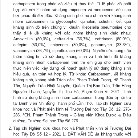
carbapenem trong phác đồ điều trị thay thế. Tỉ lệ phác đồ phối
hợp đối với 2 nhóm sử dụng imipenem và meropenem đều cao
hơn phác đồ đơn độc. Kháng sinh phối hợp chính với kháng sinh
nhóm carbapenem là glycopeptid, quinolon, colistin. Kết quả
kháng sinh đồ trên chủng vi khuẩn Klebsiella pneumoniae cho
thấy tỉ lệ đề kháng với các nhóm kháng sinh khác nhau:
Amoxicillin (80,0%), ceftazidim (66,7%), ceftriaxon (80,0%),
cefepim (50,0%), imipenem (30,0%), gentamycin (33,3%),
vancomycin (36,7%), ciprofloxacin (60,0%). Nghiên cứu cung cấp
thêm thông tin về sử dụng kháng sinh và tình hình đề kháng
kháng sinh nhóm carbapenem trên trẻ em giúp cho bệnh viện
thực hiện việc xây dựng kế hoạch quản lý sử dụng kháng sinh
hiệu quả, an toàn và hợp lý. Từ khóa: Carbapenem, đề kháng
kháng sinh, kháng sinh Trích dẫn: Phạm Thành Trọng, Hồ Thanh
Tân, Nguyễn Trần Nhật Nguyên, Quách Thị Bảo Trân, Trần Hồng
Nguyên Thanh, Nguyễn Thị Thu Hà, Phạm Đoan Vi, 2021. Tình
hình sử dụng kháng sinh nhóm carbapenem trong điều trị nội trú
tại Bệnh viện Nhi đồng Thành phố Cần Thơ. Tạp chí Nghiên cứu
khoa học và Phát triển kinh tế Trường Đại học Tây Đô. 12: 276-
286. *CN. Phạm Thành Trọng – Giảng viên Khoa Dược & Điều
dưỡng, Trường Đại học Tây Đô 276
Tạp chí Nghiên cứu khoa học và Phát triển kinh tế Trường Đại
học Tây Đô Số 12 - 2021 1. ĐẶT VẤN ĐỀ đa kháng thuốc với