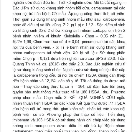
nghiên cứu đoán điều trị. Thiết kế nghiên cứu: Mô tả cắt ngang, -
Đặc điểm sử dụng kháng sinh nhóm hồi cứu. carbapenem tại các
khoa nội trú của bệnh Cỡ mẫu: Áp dụng công thức tính cỡ viện:
Thời gian sử dụng kháng sinh nhóm mẫu như sau. carbapenem,
phác đồ điều trị và liều dùng. Z 2 .p(1 p) n 1 / 2 - Đặc điểm vi sinh
và kháng sinh đồ d 2 chứa kháng sinh nhóm carbapenem trên 2
bệnh nhân nhiễm vi khuẩn Klebsiella - Chọn = 0,05 nên Z1−
훼/2= 1,96; Chọn mức sai số d = 0,04. pneumoniae tại các khoa
nội trú của bệnh viện. - p: Tỉ lệ bệnh nhân sử dụng kháng sinh
nhóm carbapenem tại bệnh viện. Xử lý số liệu: Sử dụng phần
mềm Chọn p = 0,121 dựa trên nghiên cứu của SPSS 20.0. Trần
Quang Thịnh và cs. (2018) cho thấy 2.3. Đạo đức nghiên cứu tỉ
lệ sử dụng kháng sinh nhóm Nghiên cứu sử dụng số liệu thứ cấp
là carbapenem trong điều trị nội trú chiếm HSBA không can thiệp
đến bệnh nhân và 12,1%. cán bộ y tế. Tất cả thông tin được mã
hóa - Thay vào công thức ta có n = 164, cỡ đảm bảo tôn trọng
quyền bảo mật thông mẫu thực tế là 180 HSBA. tin.. Phương
pháp chọn mẫu: Chọn mẫu 3. KẾT QUẢ NGHIÊN CỨU ngẫu
nhiên thuận tiện HSBA tại các khoa Kết quả thu được 77 HSBA
của bệnh nội trú trong thời gian khảo sát. nhân tại các khoa nội
bệnh viện có sử Phương pháp thu thập số liệu: Tiến dụng
imipenem và 103 HSBA có sử dụng hành ghi chép việc sử dụng
kháng sinh meropenem được điều trị nội trú tại Bệnh nhóm
carbapenem theo mẫu phiếu thu viện Nhi đồng Thành phố Cần