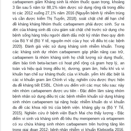
carbapenem giảm Kháng sinh là nhóm thuốc quan trọng, khoảng
3 lần sau 5 năm từ 88,1% năm được sử dụng rộng rãi trong điều
trị các 2012 xuống 27,1% năm 2016 (Nguyễn bệnh lý nhiễm trùng
và cần được kiểm Thị Tuyến, 2018). soát chặt chẽ để hạn chế
đề kháng kháng Nhóm thuốc carbapenem phải được sinh. Sự ra
đời của kháng sinh đã cứu giám sát chặt chẽ trước sử dụng cho
bệnh sống hàng triệu người đánh dấu một kỷ nhân theo quy định
của Bộ Y tế (Bộ Y tế, nguyên mới của y học về điều trị các bệnh
2020). Đánh giá việc sử dụng kháng sinh nhiễm khuẩn. Trong
các kháng sinh dự nhóm carbapenem góp phần nâng cao trữ,
carbapenem là nhóm kháng sinh họ chất lượng sử dụng thuốc,
đảm bảo tính beta-lactam có hoạt phổ rộng cả gram hợp lý, an
toàn và hiệu quả trong điều trị, dương, gram âm, hiếu khí và vi
khuẩn hạn chế sự kháng thuốc của vi khuẩn. yếm khí đặc biệt là
các vi khuẩn gram âm Chính vì vậy, nghiên cứu được thực hiện
đa đề kháng tiết ESBL. Chính ưu điểm với các mục tiêu sau: này
nên nhóm carbapenem được ưu tiên - Đặc điểm lâm sàng nhóm
bệnh nhân sử dụng điều trị các bệnh nhiễm khuẩn sử dụng kháng
sinh nhóm carbapenem tại nặng hoặc nhiễm khuẩn do vi khuẩn
đa đề các khoa nội trú của bệnh viện. kháng gây ra (Bộ Y Tế,
2015). Nghiên cứu ở bệnh viện Bạch Mai cho thấy lượng - Đặc
điểm vi sinh và kháng sinh đồ tiêu thụ meropenem và ertapenem
có xu chứa kháng sinh nhóm carbapenem trên hướng tăng lên
trong giai đoạn 2012- bệnh nhân nhiễm vi khuẩn Klebsiella 2016.