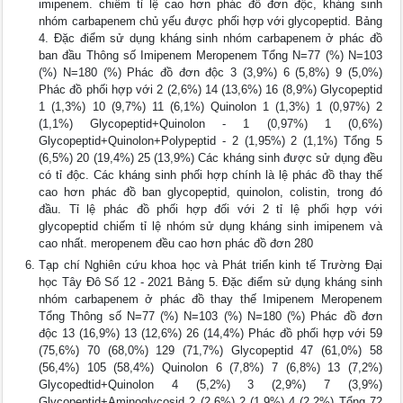
imipenem. chiếm tỉ lệ cao hơn phác đồ đơn độc, kháng sinh
nhóm carbapenem chủ yếu được phối hợp với glycopeptid. Bảng
4. Đặc điểm sử dụng kháng sinh nhóm carbapenem ở phác đồ
ban đầu Thông số Imipenem Meropenem Tổng N=77 (%) N=103
(%) N=180 (%) Phác đồ đơn độc 3 (3,9%) 6 (5,8%) 9 (5,0%)
Phác đồ phối hợp với 2 (2,6%) 14 (13,6%) 16 (8,9%) Glycopeptid
1 (1,3%) 10 (9,7%) 11 (6,1%) Quinolon 1 (1,3%) 1 (0,97%) 2
(1,1%) Glycopeptid+Quinolon - 1 (0,97%) 1 (0,6%)
Glycopeptid+Quinolon+Polypeptid - 2 (1,95%) 2 (1,1%) Tổng 5
(6,5%) 20 (19,4%) 25 (13,9%) Các kháng sinh được sử dụng đều
có tỉ độc. Các kháng sinh phối hợp chính là lệ phác đồ thay thế
cao hơn phác đồ ban glycopeptid, quinolon, colistin, trong đó
đầu. Tỉ lệ phác đồ phối hợp đối với 2 tỉ lệ phối hợp với
glycopeptid chiếm tỉ lệ nhóm sử dụng kháng sinh imipenem và
cao nhất. meropenem đều cao hơn phác đồ đơn 280
Tạp chí Nghiên cứu khoa học và Phát triển kinh tế Trường Đại
học Tây Đô Số 12 - 2021 Bảng 5. Đặc điểm sử dụng kháng sinh
nhóm carbapenem ở phác đồ thay thế Imipenem Meropenem
Tổng Thông số N=77 (%) N=103 (%) N=180 (%) Phác đồ đơn
độc 13 (16,9%) 13 (12,6%) 26 (14,4%) Phác đồ phối hợp với 59
(75,6%) 70 (68,0%) 129 (71,7%) Glycopeptid 47 (61,0%) 58
(56,4%) 105 (58,4%) Quinolon 6 (7,8%) 7 (6,8%) 13 (7,2%)
Glycopedtid+Quinolon 4 (5,2%) 3 (2,9%) 7 (3,9%)
Glycopeptid+Aminoglycosid 2 (2,6%) 2 (1,9%) 4 (2,2%) Tổng 72