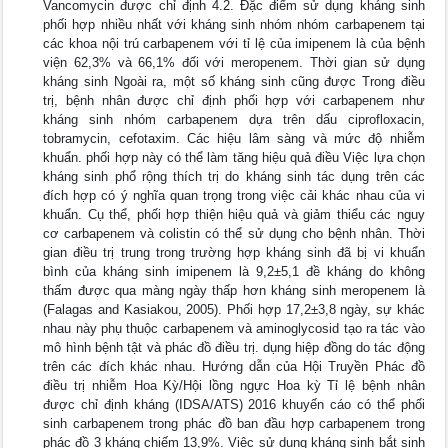
Vancomycin được chỉ định 4.2. Đặc điểm sử dụng kháng sinh
phối hợp nhiều nhất với kháng sinh nhóm nhóm carbapenem tại
các khoa nội trú carbapenem với tỉ lệ của imipenem là của bệnh
viện 62,3% và 66,1% đối với meropenem. Thời gian sử dụng
kháng sinh Ngoài ra, một số kháng sinh cũng được Trong điều
trị, bệnh nhân được chỉ định phối hợp với carbapenem như
kháng sinh nhóm carbapenem dựa trên dấu ciprofloxacin,
tobramycin, cefotaxim. Các hiệu lâm sàng và mức độ nhiễm
khuẩn. phối hợp này có thể làm tăng hiệu quả điều Việc lựa chọn
kháng sinh phổ rộng thích trị do kháng sinh tác dụng trên các
đích hợp có ý nghĩa quan trọng trong việc cải khác nhau của vi
khuẩn. Cụ thể, phối hợp thiện hiệu quả và giảm thiểu các nguy
cơ carbapenem và colistin có thể sử dụng cho bệnh nhân. Thời
gian điều trị trung trong trường hợp kháng sinh đã bị vi khuẩn
bình của kháng sinh imipenem là 9,2±5,1 đề kháng do không
thấm được qua màng ngày thấp hơn kháng sinh meropenem là
(Falagas and Kasiakou, 2005). Phối hợp 17,2±3,8 ngày, sự khác
nhau này phụ thuộc carbapenem và aminoglycosid tạo ra tác vào
mô hình bệnh tật và phác đồ điều trị. dụng hiệp đồng do tác động
trên các đích khác nhau. Hướng dẫn của Hội Truyền Phác đồ
điều trị nhiễm Hoa Kỳ/Hội lồng ngực Hoa kỳ Tỉ lệ bệnh nhân
được chỉ định kháng (IDSA/ATS) 2016 khuyến cáo có thể phối
sinh carbapenem trong phác đồ ban đầu hợp carbapenem trong
phác đồ 3 kháng chiếm 13,9%. Việc sử dụng kháng sinh bắt sinh