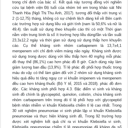
trong chỉ định của bác sĩ. Kết quả này tương đồng với nghiên
cứu tại bệnh viện Độ tuổi của nhóm trẻ em trong khảo sát Nhi
Thanh Hóa (Ngô Thị Thu Anh, 2017). tương đối thấp với trung vị
2 (1-12,75) tháng, không có sự chệnh lệch đáng kể về Bên cạnh
các trường hợp sử dụng liều và giới tính (nam là 50,6% và nữ là
49,4). tần suất sử dụng theo khuyến cáo thì có một Thời gian
nằm viện trung bình là số ít trường hợp liều dùng/lần và tần suất
23,3±12,2 ngày và thời gian sử dụng sử dụng thấp hơn khuyến
cáo. Cụ thể kháng sinh nhóm carbapenem là 13,7±4,1
meropenem với chỉ định viêm màng não ngày. Kháng sinh được
sử dụng trong được dùng với liều thấp hơn 40 mg/kg mỗi phác
đồ thay thế (86,1%) cao hơn phác đồ 8 giờ. Cách dùng này làm
giảm lượng ban đầu (13,9%). Tỉ lệ phác đồ phối hợp thuốc trong
máu do vậy có thể làm giảm đối với 2 nhóm sử dụng kháng sinh
hiệu quả điều trị tăng nguy cơ vi khuẩn imipenem và meropenem
đều cao hơn kháng thuốc (Bộ Y tế, 2015 và 2018). phác đồ đơn
độc. Các kháng sinh phối hợp 4.3. Đặc điểm vi sinh và kháng
sinh đồ chính là glycopeptid, quinolon, colistin, chứa kháng sinh
nhóm carbapenem trên trong đó tỉ lệ phối hợp với glycopeptid
bệnh nhân nhiễm vi khuẩn Klebsiella chiếm tỉ lệ cao nhất. Trong
30 xét nghiệm pneumoniae vi sinh phân lập vi khuẩn Klebsiella
pneumoniae và thực hiện kháng sinh đồ, Trong 92 trường hợp
được xét nghiệm kết quả chỉ ra vi khuẩn Klebsiella vi sinh,
Klebsiella pneumoniae chiếm tỉ lệ pneumoniae đã kháng đa số