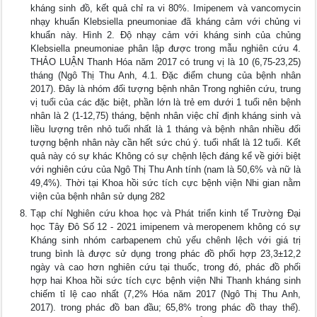
kháng sinh đồ, kết quả chỉ ra vi 80%. Imipenem và vancomycin
nhạy khuẩn Klebsiella pneumoniae đã kháng cảm với chủng vi
khuẩn này. Hình 2. Độ nhạy cảm với kháng sinh của chủng
Klebsiella pneumoniae phân lập được trong mẫu nghiên cứu 4.
THẢO LUẬN Thanh Hóa năm 2017 có trung vị là 10 (6,75-23,25)
tháng (Ngô Thị Thu Anh, 4.1. Đặc điểm chung của bệnh nhân
2017). Đây là nhóm đối tượng bệnh nhân Trong nghiên cứu, trung
vị tuổi của các đặc biệt, phần lớn là trẻ em dưới 1 tuổi nên bệnh
nhân là 2 (1-12,75) tháng, bệnh nhân việc chỉ định kháng sinh và
liều lượng trên nhỏ tuổi nhất là 1 tháng và bệnh nhân nhiều đối
tượng bệnh nhân này cần hết sức chú ý. tuổi nhất là 12 tuổi. Kết
quả này có sự khác Không có sự chệnh lệch đáng kể về giới biệt
với nghiên cứu của Ngô Thị Thu Anh tính (nam là 50,6% và nữ là
49,4%). Thời tại Khoa hồi sức tích cực bệnh viện Nhi gian nằm
viện của bệnh nhân sử dụng 282
Tạp chí Nghiên cứu khoa học và Phát triển kinh tế Trường Đại
học Tây Đô Số 12 - 2021 imipenem và meropenem không có sự
Kháng sinh nhóm carbapenem chủ yếu chênh lệch với giá trị
trung bình là được sử dụng trong phác đồ phối hợp 23,3±12,2
ngày và cao hơn nghiên cứu tại thuốc, trong đó, phác đồ phối
hợp hai Khoa hồi sức tích cực bệnh viện Nhi Thanh kháng sinh
chiếm tỉ lệ cao nhất (7,2% Hóa năm 2017 (Ngô Thị Thu Anh,
2017). trong phác đồ ban đầu; 65,8% trong phác đồ thay thế).