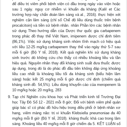
để điều trị viêm phổi bệnh viện có đầu trong ngày vào viện hoặc
sau 1 ngày. nguy cơ nhiễm vi khuẩn đa kháng (Kalil et Các
trường hợp này chẩn đoán lâm sàng và al., 2016). thực hiện xét
nghiệm cận lâm sàng (chỉ số Chế độ liều dùng thuốc trên bệnh
procalcitoin) và tiền sử bệnh nhân. nhân Phần lớn các bệnh nhân
sử dụng Theo hướng dẫn của Dược thư quốc gia carbapenem
trong phác đồ thay thế Việt Nam, imipenem được chỉ định tiêm
(86,1%). Việc sử dụng kháng sinh nhóm tĩnh mạch có hiệu quả
với liều 12-25 mg/kg carbapenem thay thế vào ngày thứ 5-7 sau
mỗi 6 giờ (Bộ Y tế, 2018). Kết quả nghiên khi sử dụng kháng
sinh trước đó không cứu cho thấy có nhiều khoảng liều và tần
hiệu quả. Nguyên nhân thay đổi kháng sinh suất đưa thuốc được
áp dụng, trong đó là do phác đồ đầu tiên không đáp ứng khoảng
liều cao nhất là khoảng liều tối đa kháng sinh (biểu hiện lâm
sàng) hoặc kết 25 mg/kg mỗi 6 giờ được chỉ định (chiếm quả
kháng sinh đồ. 54,5%). Liều dùng khuyến cáo của meropenem là
10 mg/kg hoặc 20 mg/kg, 283
Tạp chí Nghiên cứu khoa học và Phát triển kinh tế Trường Đại
học Tây Đô Số 12 - 2021 mỗi 8 giờ; Đối với bệnh viêm phế quản
giúp bác sĩ có phác đồ hữu hiệu trong điều phổi ở bệnh nhân xơ
hang, viêm màng não: trị vi khuẩn Klebsiella pneumoniae đa 40
mg/kg mỗi 8 giờ (Bộ Y tế, 2018). kháng thuốc khá cao trong lâm
sàng. Khoảng liều 40 mg/kg mỗi 8 giờ chiếm đa 5. KẾT LUẬN số