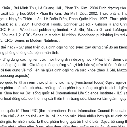
ẩn , Bùi Minh Thu, Lê Quang Hải , Phan Thị Kim. 2004 Dinh dƣỡng cận 
 xuất bản y học-2004 • Phan thị Kim, Bùi Minh Đức. 2002. Thực phẩm, T
c. • Nguyễn Thiện Luân, Lê Doãn Diên, Phan Quốc Kinh. 1997. Thực phẩ
k et al . 2004. Functional Foods. Springer 1st ed. • Gibson R and Chri
.CRC Press. Woodhead publishing limited. • J. Shi, Mazza G. and LeMague
 Volume 1,2. CRC- Series in Modem Nutrition. Woodhead publishing limited • 
3. CRC- Series in Modem Nutrition. .
hƣ thế nào? - Sự phát triển của dinh dƣỡng học (việc xây dựng chế độ ăn kiên
ỡng phòng chống các bệnh mãn tính.
 Ứng dụng các nghiên cứu mới trong dinh dƣỡng học - Phát triển thêm cá
g chống bệnh tật - Gia tăng không ngừng về lợi ích bảo vệ sức khỏe từ ăn uố
gƣời tiêu dùng về mối liên hệ giữa dinh dƣỡng và sức khỏe (theo J.Shi, Mazz
ocessing aspects)
o quốc tế Khái niệm thực phẩm chức năng (Functional foods) đƣợc ngƣời
ực phẩm chế biến có chứa những thành phần tuy không có giá trị dinh dƣỡ
hoa học và Đời sống quốc tế (International Life Science Institute - ILSI) t
u hoạt động của cơ thể nhƣ cải thiện tình trạng sức khoẻ và làm giảm ngu
 quốc tế Theo IFIC (the International Food Information Council Foundatio
a chế độ ăn có thể đem lại lợi ích cho sức khoẻ nhiều hơn giá trị dinh 
n gốc tự nhiên hoặc là thực phẩm trong quá trình chế biến đƣợc bổ sung 
hẩm chức năng nằm ở nơi giao thoa giữa thực phẩm và thuốc và ngƣời ta 