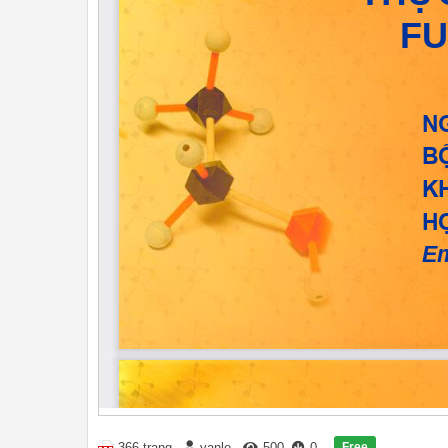
Free
366 trang
vanle
500
0