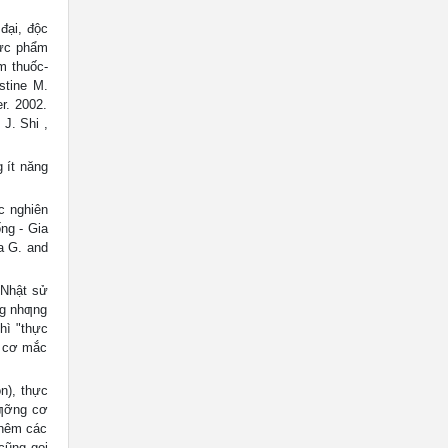
đại, độc
hực phẩm
m thuốc-
stine M.
r. 2002.
J. Shi ,
g ít năng
c nghiên
ng - Gia
a G. and
 Nhật sử
ng nhƣng
hì "thực
y cơ mắc
n), thực
dƣỡng cơ
thêm các
cũng gọi