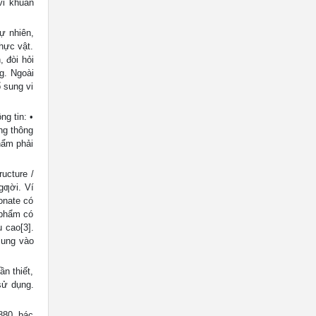
vi khuẩn
ự nhiên,
hực vật.
 đòi hỏi
g. Ngoài
 sung vi
g tin: •
ng thông
hẩm phải
ucture /
gƣời. Ví
onate có
 phẩm có
 cao[3].
sung vào
n thiết,
sử dụng.
80, bác