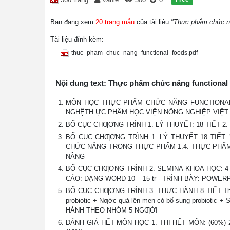
Bạn đang xem
20 trang mẫu
của tài liệu
"Thực phẩm chức nă
Tài liệu đính kèm:
thuc_pham_chuc_nang_functional_foods.pdf
Nội dung text: Thực phẩm chức năng functional
MÔN HỌC THỰC PHẨM CHỨC NĂNG FUNCTIONAL
NGHỆTH ỰC PHẨM HỌC VIỆN NÔNG NGHIỆP VIỆT
BỐ CỤC CHƢƠNG TRÌNH 1. LÝ THUYẾT: 18 TIẾT 2.
BỐ CỤC CHƢƠNG TRÌNH 1. LÝ THUYẾT 18 TIẾT 
CHỨC NĂNG TRONG THỰC PHẨM 1.4. THỰC PHẨM
NĂNG
BỐ CỤC CHƢƠNG TRÌNH 2. SEMINA KHOA HỌC: 4 
CÁO: DẠNG WORD 10 – 15 tr - TRÌNH BÀY: POWERP
BỐ CỤC CHƢƠNG TRÌNH 3. THỰC HÀNH 8 TIẾT Thực 
probiotic + Nƣớc quả lên men có bổ sung probiotic
HÀNH THEO NHÓM 5 NGƢỜI
ĐÁNH GIÁ HẾT MÔN HỌC 1. THI HẾT MÔN: (60%) 