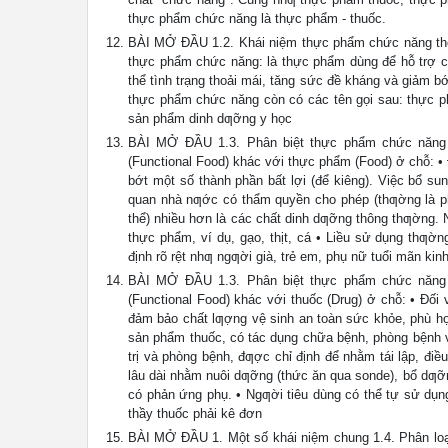
thực phẩm chức năng là thực phẩm - thuốc.
BÀI MỞ ĐẦU 1.2. Khái niệm thực phẩm chức năng the
thực phẩm chức năng: là thực phẩm dùng để hỗ trợ c
thể tình trạng thoải mái, tăng sức đề kháng và giảm 
thực phẩm chức năng còn có các tên gọi sau: thực 
sản phẩm dinh dƣỡng y học
BÀI MỞ ĐẦU 1.3. Phân biệt thực phẩm chức năng (
(Functional Food) khác với thực phẩm (Food) ở chỗ: •
bớt một số thành phần bất lợi (để kiêng). Việc bổ 
quan nhà nƣớc có thẩm quyền cho phép (thƣờng là phả
thể) nhiều hơn là các chất dinh dƣỡng thông thƣờng. N
thực phẩm, ví dụ, gạo, thịt, cá • Liều sử dụng thƣờn
định rõ rệt nhƣ ngƣời già, trẻ em, phụ nữ tuổi mãn kinh
BÀI MỞ ĐẦU 1.3. Phân biệt thực phẩm chức năng (
(Functional Food) khác với thuốc (Drug) ở chỗ: • Đố
đảm bảo chất lƣợng vệ sinh an toàn sức khỏe, phù hợ
sản phẩm thuốc, có tác dụng chữa bệnh, phòng bệnh vớ
trị và phòng bệnh, đƣợc chỉ định để nhằm tái lập, đi
lâu dài nhằm nuôi dƣỡng (thức ăn qua sonde), bổ dƣỡ
có phản ứng phụ. • Ngƣời tiêu dùng có thể tự sử dụ
thầy thuốc phải kê đơn
BÀI MỞ ĐẦU 1. Một số khái niệm chung 1.4. Phân loại