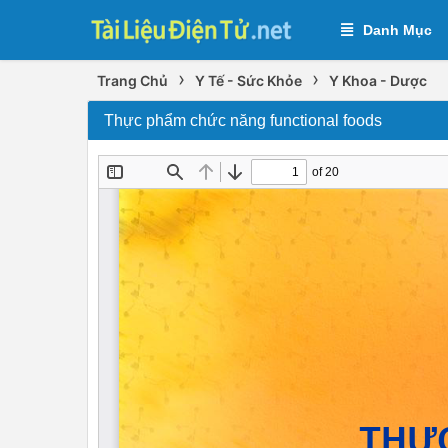
Danh Mục
›
›
Trang Chủ
Y Tế - Sức Khỏe
Y Khoa - Dược
Thực phẩm chức năng functional foods