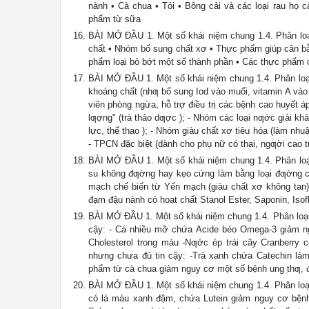
nành • Cà chua • Tỏi • Bông cải và các loại rau họ c
phẩm từ sữa
BÀI MỞ ĐẦU 1. Một số khái niệm chung 1.4. Phân loạ
chất • Nhóm bổ sung chất xơ • Thực phẩm giúp cân bằ
phẩm loại bỏ bớt một số thành phần • Các thực phẩm 
BÀI MỞ ĐẦU 1. Một số khái niệm chung 1.4. Phân loại
khoáng chất (nhƣ bổ sung Iod vào muối, vitamin A vào
viên phòng ngừa, hỗ trợ điều trị các bệnh cao huyết 
lƣợng" (trà thảo dƣợc ); - Nhóm các loại nƣớc giải kh
lực, thể thao ); - Nhóm giàu chất xơ tiêu hóa (làm n
- TPCN đặc biệt (dành cho phụ nữ có thai, ngƣời cao tu
BÀI MỞ ĐẦU 1. Một số khái niệm chung 1.4. Phân loạ
su không đƣờng hay kẹo cứng làm bằng loại đƣờng có
mạch chế biến từ Yến mạch (giàu chất xơ không tan)
đạm đậu nành có hoạt chất Stanol Ester, Saponin, Isof
BÀI MỞ ĐẦU 1. Một số khái niệm chung 1.4. Phân loại
cậy: - Cá nhiều mỡ chứa Acide béo Omega-3 giảm ng
Cholesterol trong máu -Nƣớc ép trái cây Cranberry
nhưng chưa đủ tin cậy: -Trà xanh chứa Catechin là
phẩm từ cà chua giảm nguy cơ một số bệnh ung thƣ, đặc
BÀI MỞ ĐẦU 1. Một số khái niệm chung 1.4. Phân loạ
có lá màu xanh đậm, chứa Lutein giảm nguy cơ bệnh t