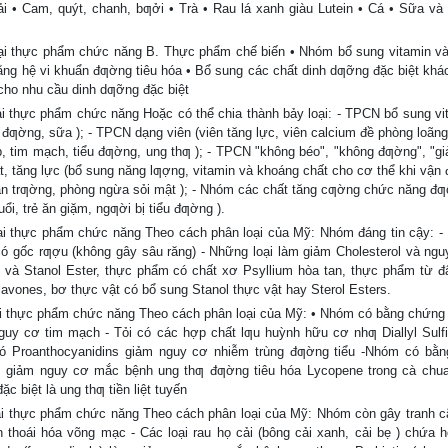
ải • Cam, quýt, chanh, bƣởi • Trà • Rau lá xanh giàu Lutein • Cá • Sữa và
i thực phẩm chức năng B. Thực phẩm chế biến • Nhóm bổ sung vitamin v
ng hệ vi khuẩn đƣờng tiêu hóa • Bổ sung các chất dinh dƣỡng đặc biệt khá
cho nhu cầu dinh dƣỡng đặc biệt
 thực phẩm chức năng Hoặc có thể chia thành bảy loại: - TPCN bổ sung vi
 đƣờng, sữa ); - TPCN dạng viên (viên tăng lực, viên calcium đề phòng loãn
áp, tim mạch, tiểu đƣờng, ung thƣ ); - TPCN "không béo", "không đƣờng", "g
át, tăng lực (bổ sung năng lƣợng, vitamin và khoáng chất cho cơ thể khi vận 
huận trƣờng, phòng ngừa sỏi mật ); - Nhóm các chất tăng cƣờng chức năng đƣ
ổi, trẻ ăn giặm, ngƣời bị tiểu đƣờng ).
i thực phẩm chức năng Theo cách phân loại của Mỹ: Nhóm đáng tin cậy: -
 gốc rƣợu (không gây sâu răng) - Những loại làm giảm Cholesterol và ngu
 và Stanol Ester, thực phẩm có chất xơ Psyllium hòa tan, thực phẩm từ đ
lavones, bơ thực vật có bổ sung Stanol thực vật hay Sterol Esters.
 thực phẩm chức năng Theo cách phân loại của Mỹ: • Nhóm có bằng chứng 
uy cơ tim mạch - Tỏi có các hợp chất lƣu huỳnh hữu cơ nhƣ Diallyl Sulf
 có Proanthocyanidins giảm nguy cơ nhiễm trùng đƣờng tiểu -Nhóm có bằ
m giảm nguy cơ mắc bệnh ung thƣ đƣờng tiêu hóa Lycopene trong cà chu
 biệt là ung thƣ tiền liệt tuyến
i thực phẩm chức năng Theo cách phân loại của Mỹ: Nhóm còn gây tranh cã
hoái hóa võng mạc - Các loại rau họ cải (bông cải xanh, cải bẹ ) chứa h