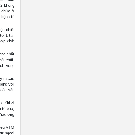
 2 không
t chứa ở
 bệnh tê
c chiết
từ 1 tấn
hợp chất
ong chất
đổi chất,
ạch vòng
y ra các
song với
 các sản
. Khi đi
 tế bào,
Việc ứng
hiếu VTM
tử ngoại