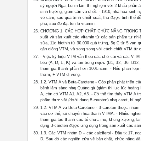
sỹ ngƣời Nga, Lunin làm thí nghiệm với 2 khẩu phần ă
sinh trƣởng, giảm cân và chết. - 1910, nhà hóa sinh n
vỏ cám, sau quá trình chiết xuất, thu đƣợc tinh thể d
phù, sau đó đặt tên là vitamin.
CHƢƠNG 1. CÁC HỢP CHẤT CHỨC NĂNG TRONG THỰC PHẨ
xuất và sản xuất các vitamin từ các sản phẩm tự nhiê
sữa, 11g biothin từ 30.000 quả trứng, 5g C từ 5 vạn 
gần giống VTM, và song song với cách chiết VTM từ c
- Việc ký hiệu VTM vẫn theo các chữ cái và các VTM 
béo (A, D, E, K) và tan trong nƣớc (B1, B2, B6, B12, P
tham gia thành phần hơn 100Enzim. - Nếu phân loạ
thơm, + VTM dị vòng.
1.2. VTM A và Beta-Carotene - Góp phần phát triển của
bệnh lâm sàng nhƣ Quáng gà (giảm thị lực lúc hoàng 
A, còn có VTM A1, A2, A3. - Có thể tìm thấy VTM A tr
phẩm thực vật (dƣới dạng B-caroten) nhƣ carot, bí ngô
1.2. VTM A và Beta-Carotene - B-caroten thuộc nhóm c
vào cơ thể, sẽ chuyển hóa thành VTMA. - Nhiều nghiên
tham gia tạo thành các tổ chức mô, khung xƣơng, l
dụng B-caroten đƣợc ứng dụng trong sản xuất các s
1.3. Các VTM nhóm D – các calciferol - Đầu tk 17, ng
D. Sau đó các nghiên cứu về bản chất, chức năng đã đ