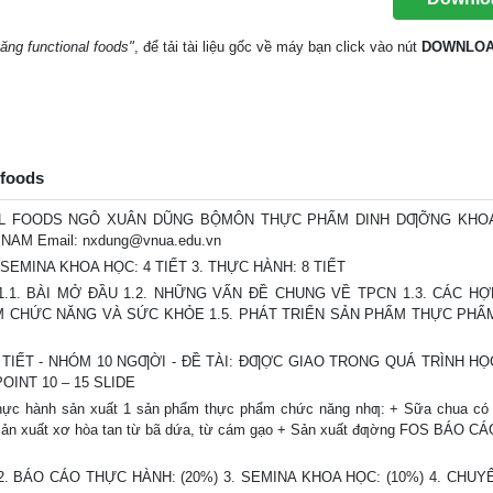
ng functional foods"
, để tải tài liệu gốc về máy bạn click vào nút
DOWNLO
 foods
 FOODS NGÔ XUÂN DŨNG BỘMÔN THỰC PHẨM DINH DƢỠNG KHO
 NAM Email:
nxdung@vnua.edu.vn
 SEMINA KHOA HỌC: 4 TIẾT 3. THỰC HÀNH: 8 TIẾT
1.1. BÀI MỞ ĐẦU 1.2. NHỮNG VẤN ĐỀ CHUNG VỀ TPCN 1.3. CÁC H
 CHỨC NĂNG VÀ SỨC KHỎE 1.5. PHÁT TRIỂN SẢN PHẨM THỰC PHẨ
TIẾT - NHÓM 10 NGƢỜI - ĐỀ TÀI: ĐƢỢC GIAO TRONG QUÁ TRÌNH HỌ
OINT 10 – 15 SLIDE
hành sản xuất 1 sản phẩm thực phẩm chức năng nhƣ: + Sữa chua có 
 + Sản xuất xơ hòa tan từ bã dứa, từ cám gạo + Sản xuất đƣờng FOS BÁO 
2. BÁO CÁO THỰC HÀNH: (20%) 3. SEMINA KHOA HỌC: (10%) 4. CHUY