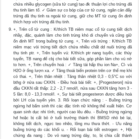
chứa nhiều glycogen (sữa tử cung) tạo đk thuận lợi cho trứng đã
thu tinh làm tổ. ✓ Giảm sự co bóp của cơ tử cung, ngăn cản đẩy
trứng đã thụ tinh ra ngoài tử cung, giữ cho MT tử cung ốn định
thích hợp với trứng đã thụ tinh.
+, Trên cổ tử cung : K/thích TB niêm mạc cổ từ cung tiết dịch
nhầy, đặc, quánh làm cho tinh trùng khó di chuyển và cũng giữ
ổn định MT trong buồng tử cung. +, Trên vòi trứng : K/thích TB
niêm mạc vòi trứng tiết dịch chứa nhiều chất dd nuôi trứng đã
thụ tinh ptr. +, Trên tuyến vú: K/thích ptr nang tuyến, các thùy
tuyến, TB nang để cbj cho bài tiết sữa, góp phần làm cho vú nở
to hơn. +, Trên chuyển hoá : ✓ Tăng tái hấp thu ion Na+, Cl- và
H2O ở ống lượn xa. ✓ Tăng thoái biến protein trên cơ thể mẹ khi
có thai. +, Trên thân nhiệt : Tăng thân nhiệt 0,3 - 0,5°C so với
bthg ở nửa sau CKKN. - Điều hoà bài tiết: +, [Progesteron] nửa
đầu CKKN rất thấp: 2,2 - 2,7 nmol/l, nửa sau CKKN tăng hơn 3 -
5 lần: 8,0 - 13,3 nmol/l. +, Sự bài tiết progesteron được điều hoà
bởi LH của tuyến yên. 3. Rối loạn chức năng : - Buồng trứng
ngừng hđ bẩm sinh thì các đặc tính nữ không thể xuất hiện. Cơ
quan sinh dục nhi tính, người cao lêu đêu. - Buồng trứng ngừng
hđ hoặc bị cất bỏ ở tuổi trưởng thành thì BMSD nhỏ bé lại,
không tiết dịch, ngực teo nhẽo, lông mu thưa thớt. - Ưu năng
buồng trứng do các khối u. - Rối loạn bài tiết estrogen: +, Hội
chứng đa nang : Do vỏ nang trứng dày, to, bị chia cắt thành