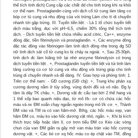
thể tích tinh dịch) Cung cấp các chất dd cho tinh trùng khi ra khỏi
cơ thể nam. Prostaglandin cùng với dịch cổ tử cung làm tăng co
bóp cơ tủ cung và nhu động của vòi trứng Làm cho tt di chuyển
nhanh tới gặp trứng. III. Tuyến tiền liệt: - Là 1 tổ chức tuyến tiết
dịch màu trắng, đục với pH~6,5, chiếm 30% tổng thể tích tinh
dịch. - Dịch tuyến tiền liệt chứa nhiều acid citric, Ca++, enzyme
đông đặc, tiền fibrinolysin và prostaglandin. +, Các enzyme đông
đặc tác động vào fibrinogen làm tinh dịch đông nhẹ trong đg SD
nữ tinh dịch sát cổ tử cung ko bị chảy ra ngoài. +, Sau 25-30ph,
tinh dịch đc làm loãng trở lại nhờ enzyme fibrinolysin có trong
dịch tuyến tiền liệt . +, Prostaglandin tuyến tiền liệt và túi tinh làm
tăng cường co cơ tử cung và nhu động vòi trứng giúp cho tinh
trùng di chuyển nhanh và dễ dàng. IV. Giao hợp và phóng tinh: 1.
Trên cơ thể nam: - GĐ cương (GĐ cbj): +, Trung khu phản xạ
cương dương nằm ở tủy sống, vùng dưới đồi và vỏ não. Đg ly
tâm là dây TK chậu. +, Dương vật đc cấu tạo bởi 2 thể hang và
1 thể xốp bao quanh niệu đạo, từ mô l/k- cơ có chứa các hốc
máu và nx ĐM xoắn chạy ngoằn ngoèo trong mô l/k cơ. +, Thành
ĐM vào và TM ra có van hãm-mở. Bthg, các hốc máu xẹp, van
hãm ĐM co, máu ko vào hốc dương vật nhỏ, ngắn. +, Khi bị kích
thích trực tiếp hoặc tâm lí, cơ trơn tiểu ĐM co Kéo các vòng
chun của van ĐM giãn ra gây mở van máu tràn vào hốc cương
dương vật. +, Các bó cơ xq hốc máu co ép chặt vào TM, đồng