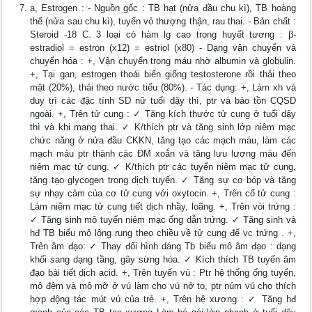
a, Estrogen : - Nguồn gốc : TB hạt (nửa đầu chu kì), TB hoàng
thể (nửa sau chu kì), tuyến vỏ thượng thận, rau thai. - Bản chất :
Steroid -18 C. 3 loại có hàm lg cao trong huyết tương : β-
estradiol = estron (x12) = estriol (x80) - Dạng vận chuyển và
chuyển hóa : +, Vận chuyển trong máu nhờ albumin và globulin.
+, Tại gan, estrogen thoái biến giống testosterone rồi thải theo
mật (20%), thải theo nước tiểu (80%). - Tác dụng: +, Làm xh và
duy trì các đặc tính SD nữ tuổi dậy thì, ptr và bảo tồn CQSD
ngoài. +, Trên tử cung : ✓ Tăng kích thước tử cung ở tuổi dậy
thì và khi mang thai. ✓ K/thích ptr và tăng sinh lớp niêm mạc
chức năng ở nửa đầu CKKN, tăng tạo các mạch máu, làm các
mạch máu ptr thành các ĐM xoắn và tăng lưu lượng máu đến
niêm mạc tử cung. ✓ K/thích ptr các tuyển niêm mạc tử cung,
tăng tạo glycogen trong dịch tuyến. ✓ Tăng sự co bóp và tăng
sự nhạy cảm của cơ tử cung với oxytocin. +, Trên cổ tử cung :
Làm niêm mạc tử cung tiết dịch nhầy, loãng. +, Trên vòi trứng :
✓ Tăng sinh mô tuyến niêm mạc ống dẫn trứng. ✓ Tăng sinh và
hđ TB biểu mô lông rung theo chiều về tử cung để vc trứng . +,
Trên âm đạo: ✓ Thay đổi hình dáng Tb biểu mô âm đạo : dạng
khối sang dạng tầng, gây sừng hóa. ✓ Kích thích TB tuyến âm
đạo bài tiết dịch acid. +, Trên tuyến vú : Ptr hệ thống ống tuyến,
mô đệm và mô mỡ ở vú làm cho vú nở to, ptr núm vú cho thích
hợp động tác mút vú của trẻ. +, Trên hệ xương : ✓ Tăng hđ