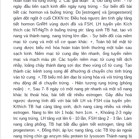
hoàn toàn và rụng trứng. 2. Các giai đoạn : a, GĐ tăng sinh : - Từ
ngày đầu tiên sạch kinh đến ngày rụng trứng. - Sự biến đổi bài
tiết các hormon và buồng trứng: Do [estrogen] và [progesteron]
giảm đột ngột ở cuối CKKN trc Điều hoà ngược âm tính gây tăng
tiết hormon GnRH vùng dưới đồi và FSH, LH tuyến yên Kích
thích các NTrNgTh ở buồng trứng ptr: tăng sinh TB hạt, tạo vỏ
nang và thành nang, nang trứng lớn dần. - Sự biến đối của niêm
mạc tử cung và một số cơ quan khác: +, Toàn bộ bể mặt tử
cung được biểu mô hóa hoàn toàn bình thường một tuần sau
sạch kinh. Niêm mạc tử cung dày lên nhanh, ống tuyến niêm
mạc và mạch máu ptr. Các tuyến niêm mạc tử cung tiết dịch
nhầy, loãng chảy thành dạng sợi dọc theo vùng cổ tử cung. Tạo
thành các kênh song song để đ/hướng di chuyển cho tinh trùng
vào tử cung. +,TB biểu mô âm đạo bị sừng hóa và vòi trứng tăng
nhu động để di chuyển trứng. - Hiện tượng rụng trứng (phóng
noãn) : +, Sau 7- 8 ngày có một nang ptr nhanh và một số nang
khác bị thoái hóa, bài tiết rất nhiều estrogen. Gây điều hoà
ngược dương tính đối với bài tiết LH và FSH của tuyến yên.
K/thích TB hạt càng tăng sinh, dịch nang càng nhiều và nhiều
estrogen. Nang to lên tới 1 hoặc hơn 1cm. +, Khoảng 2-3 ngày
trc rụng trứng, LH tăng vọt lên 6 - 10 lần, FSH tăng 2 - 3 lần. Làm
nang căng phổng, TB hạt bắt đầu giảm tiết estrogen, tăng tiết
progesteron. +, Đồng thời, áp lực nang tăng, các TB lớp áo ngoài
nang trứng chín gp enzym tiêu protein từ lysosom Thành nang bị