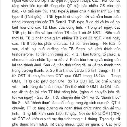
ngoài vào có 2-3 lớp TNB type A (nguyên thủy). Các TNB luôn đc
tăng sinh liên tục để dùng cho QT biệt hóa nhiều GĐ của tinh
bào. - Ở tuổi dậy thì, TNB type A phân chia 4 lần thành 16 TNB
type B (TNB gốc). - TNB type B di chuyển tới và nằm hoàn toàn
trong khoang của các TB Sertoli. TNB type B đc dd và bv để cbj
biệt hóa cho các TB khác của dòng tinh. - Trong 24 ngày, các
TNB ptr, lớn lên và tạo thành TB cấp 1 có 46 NST. - Đến cuối
thời kì, TB 1 phân chia giảm nhiễm TB 2 có 23 NST. - Vài ngày
sau, TB II tiếp tục phân chia các TB tiền tinh trùng. - Nx tuần lễ
sau, dưới sự nuôi dưỡng của TB Sertoli và kích thích của
testosterone, Tb tiền tinh trùng sd : ✓ 1 ít bào tương, tổ chức lại
chromatin của nhân Tạo ra đầu ✓ Phần bào tương và màng còn
lại tạo thành đuôi. Sau đó, tiền tinh trùng dài ra để tạo thành tinh
trùng trưởng thành. b, Sự thành thục và dự trữ tinh trùng: - TTTT
từ OST di chuyển theo ODT qua OMT trong 18-24h. - Trong
OMT, TT bị các p/tử dịch OMT do TB ODT sx, ức chế k/năng
vđ. - Tinh trùng đc “thành thục” lần thứ nhất ở OMT do OMT dài,
tạo đk thuận lợi cho TT khả năng hóa. (tgian di chuyển kéo dài
tới vài ngày) - Sau đó TT đc chuyển đến ÔPT và đc “thành thục”
lần 2. - Và “thành thục” lần cuối cùng trong đg sinh dục nữ. QT di
chuyển, TT đc tăng cường và hoàn thiện chức năng dần để thụ
tinh. - 1 ng bth kh/n sinh 120tr tt/ngày. Nơi dự trữ là ỐMT(70%)
và ỐDT có kh/n duy trì sự thụ tinh trong ~ 1 tháng. Tgian dự trữ
phụ thuộc kh/n hđsd. Hđ càng nhiều, tgdtr sẽ giảm. c, Các y/tố