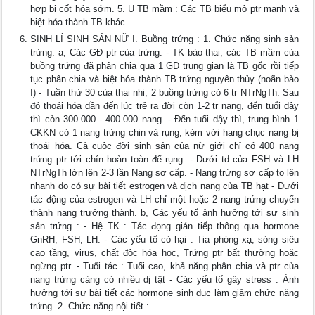
hợp bị cốt hóa sớm. 5. U TB mầm : Các TB biểu mô ptr mạnh và
biệt hóa thành TB khác.
SINH LÍ SINH SẢN NỮ I. Buồng trứng : 1. Chức năng sinh sản
trứng: a, Các GĐ ptr của trứng: - TK bào thai, các TB mầm của
buồng trứng đã phân chia qua 1 GĐ trung gian là TB gốc rồi tiếp
tục phân chia và biệt hóa thành TB trứng nguyên thủy (noãn bào
I) - Tuần thứ 30 của thai nhi, 2 buồng trứng có 6 tr NTrNgTh. Sau
đó thoái hóa dần đến lúc trẻ ra đời còn 1-2 tr nang, đến tuổi dậy
thì còn 300.000 - 400.000 nang. - Đến tuổi dậy thì, trung bình 1
CKKN có 1 nang trứng chin và rụng, kém với hang chục nang bị
thoái hóa. Cả cuộc đời sinh sản của nữ giới chỉ có 400 nang
trứng ptr tới chín hoàn toàn để rụng. - Dưới td của FSH và LH
NTrNgTh lớn lên 2-3 lần Nang sơ cấp. - Nang trứng sơ cấp to lên
nhanh do có sự bài tiết estrogen và dịch nang của TB hạt - Dưới
tác động của estrogen và LH chỉ một hoặc 2 nang trứng chuyển
thành nang trưởng thành. b, Các yếu tố ảnh hưởng tới sự sinh
sản trứng : - Hệ TK : Tác đọng gián tiếp thông qua hormone
GnRH, FSH, LH. - Các yếu tố có hại : Tia phóng xạ, sóng siêu
cao tầng, virus, chất độc hóa hoc, Trứng ptr bất thường hoặc
ngừng ptr. - Tuổi tác : Tuổi cao, khả năng phân chia và ptr của
nang trứng càng có nhiều dị tật - Các yếu tố gây stress : Ảnh
hưởng tới sự bài tiết các hormone sinh dục làm giảm chức năng
trứng. 2. Chức năng nội tiết :