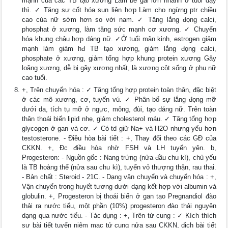
mạnh của các TB tạo xương Làm bé gái lớn nhanh ở tuổi dậy
thì. ✓ Tăng sự cốt hóa sụn liên hợp Làm cho ngừng ptr chiều
cao của nữ sớm hơn so với nam. ✓ Tăng lắng đọng calci,
phosphat ở xương, làm tăng sức mạnh cơ xương. ✓ Chuyển
hóa khung chậu hợp dáng nữ. ✓Ở tuổi mãn kinh, estrogen giảm
mạnh làm giảm hđ TB tạo xương, giảm lắng đọng calci,
phosphate ở xương, giảm tổng hợp khung protein xương Gây
loãng xương, dễ bị gãy xương nhất, là xương cột sống ở phụ nữ
cao tuổi.
+, Trên chuyển hóa : ✓ Tăng tổng hợp protein toàn thân, đặc biệt
ở các mô xương, cơ, tuyến vú. ✓ Phân bố sự lắng đọng mỡ
dưới da, tích tụ mỡ ở ngực, mông, đùi, tạo dáng nữ. Trên toàn
thân thoái biến lipid nhẹ, giảm cholesterol máu. ✓ Tăng tổng hợp
glycogen ở gan và cơ. ✓ Có td giữ Na+ và H2O nhưng yếu hơn
testosterone. - Điều hòa bài tiết : +, Thay đổi theo các GĐ của
CKKN. +, Đc điều hòa nhờ FSH và LH tuyến yên. b,
Progesteron: - Nguồn gốc : Nang trứng (nửa đầu chu kì), chủ yếu
là TB hoàng thể (nửa sau chu kì), tuyến vỏ thượng thận, rau thai.
- Bản chất : Steroid - 21C. - Dạng vận chuyển và chuyển hóa : +,
Vận chuyển trong huyết tương dưới dạng kết hợp với albumin và
globulin. +, Progesteron bị thoái biến ở gan tạo Pregnandiol đào
thải ra nước tiểu, một phần (10%) progesteron đào thải nguyên
dạng qua nước tiểu. - Tác dụng : +, Trên tử cung : ✓ Kích thích
sự bài tiết tuyến niêm mạc tử cung nửa sau CKKN, dịch bài tiết