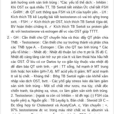
ảnh hưởng sinh sản tinh trùng : *Các yếu tố thể dịch: - Inhibin :
Khi OST sx quá nhiều TT, TB Sertoli tiết inhibin Ức chế tiết FSH
- GnRH : đh QT sxtt thông qua FSH và LH của tuyến yên. - LH :
Kích thích TB kẽ Leydig bài tiết testosteron có vai trò q/trg trong
sxtt. - FSH : ✓ Kích thích ptr OST, kích thích TB Sertoli t/gia dd,
BV hoàn thiện c/năng tt. ✓ Kích thích TB Sertoli sx protein gắn
đc với testosterone và estrogen để vc vào OST giúp TTTT.
- GH : Cần thiết cho QT chuyển hóa và thúc đẩy QT phân chia
TNB. - Testosteron : Cần thiết cho sự trưởng thành và phân chia
các TNB type A. - Estrogen : Cần cho QT tạo tinh trùng * Các
yếu tố khác : - Nhiệt độ : Nhiệt độ thuận lợi cho tt ptr là 35 độ C.
Nhiệt độ càng tăng cản trở sự ptr của tt và làm thoái hóa hầu hết
các OST. Ở bìu có cơ Dartos tự co giãn tùy thuộc vào nhiệt độ
để đảm bảo QT sinh tinh. - pH : TT sống, hđ mạnh ở MT trung
tính hoặc hơi kiềm (pH=7,4). MT acid yếu tt giảm; MT acid mạnh
tt sẽ bị chết. - Kháng thể : Bthg TB Sertoli ngăn cản kh/hể xâm
nhập vào dịch OST, bvtt. - Các y/tố gây stress kéo dài làm giảm
sản sinh tinh trùng - Một số chất như rượu, ma túy, chất độc
chiến tranh, tia phóng xạ, virus, cx làm giảm sản sinh tinh trùng.
2. Testosteron : (ngoài ra còn có Inhibin – td đh ngc (-) FSH của
tuyến yên) a, Nguồn gốc : TB Leydig b, Bản chất : Steroid 19 C –
Đc tổng hợp từ Cholesterol và AcetylCoA. c, Vận chuyển : +,
97% testosterone đc vc trong máu nhờ chất vc là albumin và