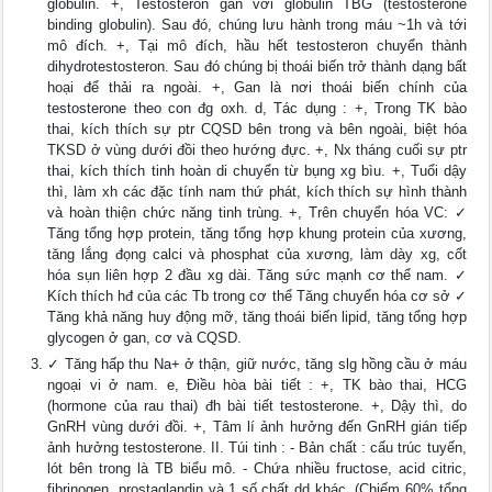
globulin. +, Testosteron gắn với globulin TBG (testosterone
binding globulin). Sau đó, chúng lưu hành trong máu ~1h và tới
mô đích. +, Tại mô đích, hầu hết testosteron chuyển thành
dihydrotestosteron. Sau đó chúng bị thoái biến trở thành dạng bất
hoại để thải ra ngoài. +, Gan là nơi thoái biến chính của
testosterone theo con đg oxh. d, Tác dụng : +, Trong TK bào
thai, kích thích sự ptr CQSD bên trong và bên ngoài, biệt hóa
TKSD ở vùng dưới đồi theo hướng đực. +, Nx tháng cuối sự ptr
thai, kích thích tinh hoàn di chuyển từ bụng xg bìu. +, Tuổi dậy
thì, làm xh các đặc tính nam thứ phát, kích thích sự hình thành
và hoàn thiện chức năng tinh trùng. +, Trên chuyển hóa VC: ✓
Tăng tổng hợp protein, tăng tổng hợp khung protein của xương,
tăng lắng đọng calci và phosphat của xương, làm dày xg, cốt
hóa sụn liên hợp 2 đầu xg dài. Tăng sức mạnh cơ thể nam. ✓
Kích thích hđ của các Tb trong cơ thể Tăng chuyển hóa cơ sở ✓
Tăng khả năng huy động mỡ, tăng thoái biến lipid, tăng tổng hợp
glycogen ở gan, cơ và CQSD.
✓ Tăng hấp thu Na+ ở thận, giữ nước, tăng slg hồng cầu ở máu
ngoại vi ở nam. e, Điều hòa bài tiết : +, TK bào thai, HCG
(hormone của rau thai) đh bài tiết testosterone. +, Dậy thì, do
GnRH vùng dưới đồi. +, Tâm lí ảnh hưởng đến GnRH gián tiếp
ảnh hưởng testosterone. II. Túi tinh : - Bản chất : cấu trúc tuyến,
lót bên trong là TB biểu mô. - Chứa nhiều fructose, acid citric,
fibrinogen, prostaglandin và 1 số chất dd khác. (Chiếm 60% tổng