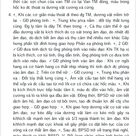
thời các sợi chun của van TM co lại Van TM đóng, máu trong
hốc ko đc thoát ra dương vật cương và cứng.
+, Khi các cơ giãn máu thoát đi theo đg TM, dương vật mềm trở
lại. - GĐ phóng tinh : +, Trung khu p/xạ nằm : đốt tủy thắt lưng
cùng. Đg ly tâm là dây TK thẹn trong. +, Cá thụ cảm thể ở qui
đầu dương vật bị kích thích do cọ sát trong âm đạo, do nhiệt độ
âm đạo, do dịch tiết âm đạo và thụ cảm thể nhiều nơi khác Gây
hưng phấn tột đỉnh trong giao hợp Phản xạ phóng tinh. +, 2 GĐ:
✓GĐ đưa tinh dịch từ ống phóng tinh vào niệu đạo: Khi TK hạ vị
bị kích thích, cơ túi tinh, ống dẫn tinh, ống phóng tinh co đưa tinh
dịch vào niệu đạo. ✓GĐ phóng tinh vào âm đạo : Khi cơ ngồi
hang và cơ hành hang co thắt nhịp nhàng thì tinh dịch đc phóng
vào âm đạo. 2. Trên cơ thể nữ : - GĐ cương : +, Trung khu phản
xạ : Đốt tủy thắt lưng cùng +, Âm vật cấu tạo bởi thể hang và
thể xốp và đc cấu tạo từ mô l/k-cơ có chứa các hốc máu. +, Khi
bị kích thích trực tiếp hoặc tâm lí, máu đc dồn vào hốc, âm vật
cương và ló ra khỏi qui đầu âm vật. Đồng thời, BPSD nữ còn tiết
dịch âm hộ, âm đạo có td bôi trơn, tạo đk thuận lợi để cbj cho
giao hợp. - GĐ giao hợp : +, Khi giao hợp dương vật cọ sát vào
âm đạo, sự kéo đẩy của dương vật làm co kéo môi gây ra
k/thích rất mạnh nơi âm vật và 1/3 ngoài thành trc âm đạo. Khi
k/thích mạnh đạt cực khoái sẽ gây phận co dật liên tục của cơ
vòng và cơ thắt âm đạo. +, Sau đó, BPSD trở về trạng thái nghỉ,
máu thoát ra khỏi BPSD. V. Rối loạn chức năng tinh hoàn và