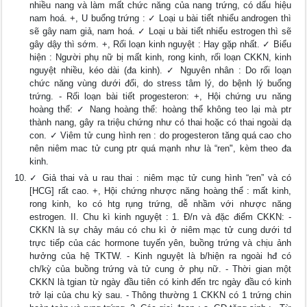
nhiều nang và làm mất chức năng của nang trứng, có dấu hiệu
nam hoá. +, U buổng trứng : ✓ Loại u bài tiết nhiểu androgen thì
sẽ gây nam giả, nam hoá. ✓ Loại u bài tiết nhiểu estrogen thì sẽ
gây dậy thì sớm. +, Rối loạn kinh nguyệt : Hay gặp nhất. ✓ Biểu
hiện : Người phụ nữ bị mất kinh, rong kinh, rối loạn CKKN, kinh
nguyệt nhiều, kéo dài (đa kinh). ✓ Nguyên nhân : Do rối loạn
chức năng vùng dưới đổi, do stress tâm lý, do bệnh lý buổng
trứng. - Rối loạn bài tiết progesteron: +, Hội chứng ưu năng
hoàng thể: ✓ Nang hoàng thể: hoàng thể không teo lại mà ptr
thành nang, gây ra triệu chứng như có thai hoặc có thai ngoài dạ
con. ✓ Viêm tử cung hình ren : do progesteron tăng quá cao cho
nên niêm mac tử cung ptr quá mạnh như là “ren", kèm theo đa
kinh.
✓ Giả thai và u rau thai : niêm mạc tử cung hình “ren” và có
[HCG] rất cao. +, Hội chứng nhược năng hoàng thể : mất kinh,
rong kinh, ko có htg rụng trứng, dễ nhầm với nhược năng
estrogen. II. Chu kì kinh nguyệt : 1. Đ/n và đặc điểm CKKN: -
CKKN là sự chảy máu có chu kì ở niêm mạc tử cung dưới td
trực tiếp của các hormone tuyến yên, buồng trứng và chịu ảnh
hưởng của hệ TKTW. - Kinh nguyệt là b/hiện ra ngoài hđ có
ch/kỳ của buồng trứng và tử cung ở phụ nữ. - Thời gian một
CKKN là tgian từ ngày đầu tiên có kinh đến trc ngày đầu có kinh
trở lại của chu kỳ sau. - Thông thường 1 CKKN có 1 trứng chin