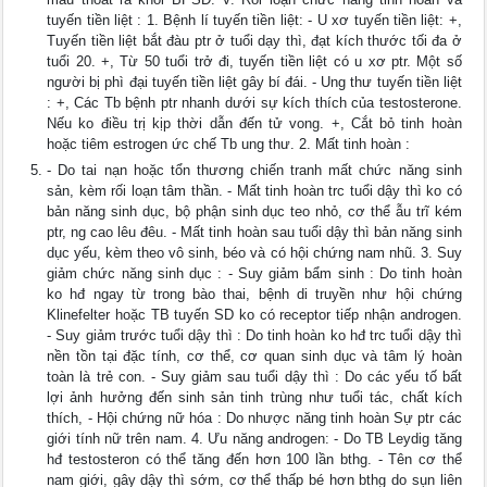
tuyến tiền liệt : 1. Bệnh lí tuyến tiền liệt: - U xơ tuyến tiền liệt: +,
Tuyến tiền liệt bắt đàu ptr ở tuổi dạy thì, đạt kích thước tối đa ở
tuổi 20. +, Từ 50 tuổi trở đi, tuyến tiền liệt có u xơ ptr. Một số
người bị phì đại tuyến tiền liệt gây bí đái. - Ung thư tuyến tiền liệt
: +, Các Tb bệnh ptr nhanh dưới sự kích thích của testosterone.
Nếu ko điều trị kịp thời dẫn đến tử vong. +, Cắt bỏ tinh hoàn
hoặc tiêm estrogen ức chế Tb ung thư. 2. Mất tinh hoàn :
- Do tai nạn hoặc tổn thương chiến tranh mất chức năng sinh
sản, kèm rối loạn tâm thần. - Mất tinh hoàn trc tuổi dậy thì ko có
bản năng sinh dục, bộ phận sinh dục teo nhỏ, cơ thể ẫu trĩ kém
ptr, ng cao lêu đêu. - Mất tinh hoàn sau tuổi dậy thì bản năng sinh
dục yếu, kèm theo vô sinh, béo và có hội chứng nam nhũ. 3. Suy
giảm chức năng sinh dục : - Suy giảm bẩm sinh : Do tinh hoàn
ko hđ ngay từ trong bào thai, bệnh di truyền như hội chứng
Klinefelter hoặc TB tuyến SD ko có receptor tiếp nhận androgen.
- Suy giảm trước tuổi dậy thì : Do tinh hoàn ko hđ trc tuổi dậy thì
nền tồn tại đặc tính, cơ thể, cơ quan sinh dục và tâm lý hoàn
toàn là trẻ con. - Suy giảm sau tuổi dậy thì : Do các yếu tố bất
lợi ảnh hưởng đến sinh sản tinh trùng như tuổi tác, chất kích
thích, - Hội chứng nữ hóa : Do nhược năng tinh hoàn Sự ptr các
giới tính nữ trên nam. 4. Ưu năng androgen: - Do TB Leydig tăng
hđ testosteron có thể tăng đến hơn 100 lần bthg. - Tên cơ thể
nam giới, gây dậy thì sớm, cơ thể thấp bé hơn bthg do sụn liên