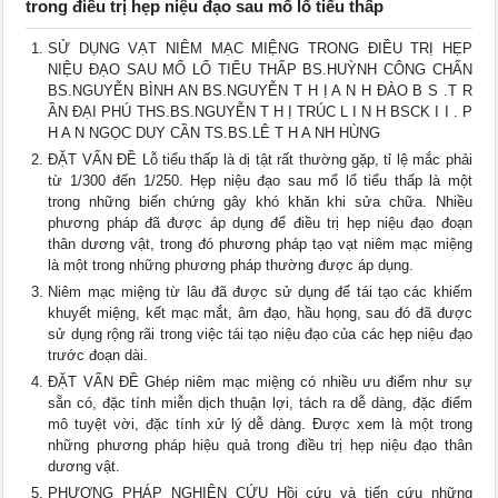
trong điều trị hẹp niệu đạo sau mổ lổ tiểu thấp
SỬ DỤNG VẠT NIÊM MẠC MIỆNG TRONG ĐIỀU TRỊ HẸP
NIỆU ĐẠO SAU MỔ LỔ TIỂU THẤP BS.HUỲNH CÔNG CHẤN
BS.NGUYỄN BÌNH AN BS.NGUYỄN T H Ị A N H ĐÀO B S .T R
ẦN ĐẠI PHÚ THS.BS.NGUYỄN T H Ị TRÚC L I N H BSCK I I . P
H A N NGỌC DUY CẦN TS.BS.LÊ T H A NH HÙNG
ĐẶT VẤN ĐỀ Lỗ tiểu thấp là dị tật rất thường gặp, tỉ lệ mắc phải
từ 1/300 đến 1/250. Hẹp niệu đạo sau mổ lổ tiểu thấp là một
trong những biến chứng gây khó khăn khi sửa chữa. Nhiều
phương pháp đã được áp dụng để điều trị hẹp niệu đạo đoạn
thân dương vật, trong đó phương pháp tạo vạt niêm mạc miệng
là một trong những phương pháp thường được áp dụng.
Niêm mạc miệng từ lâu đã được sử dụng để tái tạo các khiếm
khuyết miệng, kết mạc mắt, âm đạo, hầu họng, sau đó đã được
sử dụng rộng rãi trong việc tái tạo niệu đạo của các hẹp niệu đạo
trước đoạn dài.
ĐẶT VẤN ĐỀ Ghép niêm mạc miệng có nhiều ưu điểm như sự
sẵn có, đặc tính miễn dịch thuận lợi, tách ra dễ dàng, đặc điểm
mô tuyệt vời, đặc tính xử lý dễ dàng. Được xem là một trong
những phương pháp hiệu quả trong điều trị hẹp niệu đạo thân
dương vật.
PHƯƠNG PHÁP NGHIÊN CỨU Hồi cứu và tiến cứu những