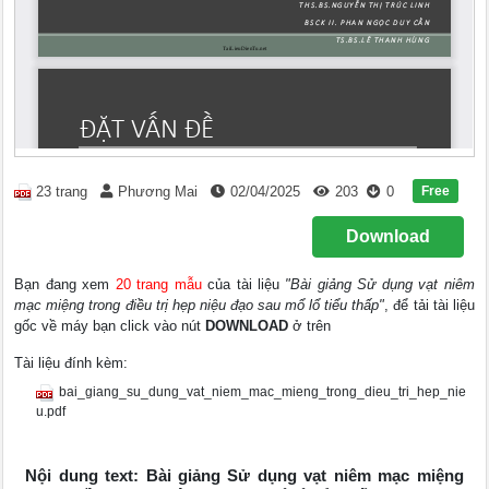
Free
23 trang
Phương Mai
02/04/2025
203
0
Download
Bạn đang xem
20 trang mẫu
của tài liệu
"Bài giảng Sử dụng vạt niêm
mạc miệng trong điều trị hẹp niệu đạo sau mổ lổ tiểu thấp"
, để tải tài liệu
gốc về máy bạn click vào nút
DOWNLOAD
ở trên
Tài liệu đính kèm:
bai_giang_su_dung_vat_niem_mac_mieng_trong_dieu_tri_hep_nie
u.pdf
Nội dung text: Bài giảng Sử dụng vạt niêm mạc miệng