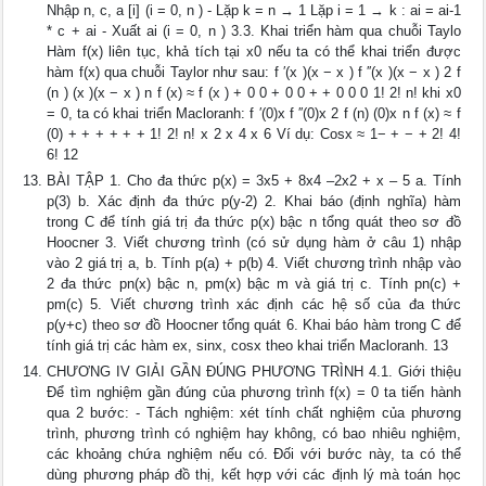
Nhập n, c, a [i] (i = 0, n ) - Lặp k = n → 1 Lặp i = 1 → k : ai = ai-1
* c + ai - Xuất ai (i = 0, n ) 3.3. Khai triển hàm qua chuỗi Taylo
Hàm f(x) liên tục, khả tích tại x0 nếu ta có thể khai triển được
hàm f(x) qua chuỗi Taylor như sau: f ′(x )(x − x ) f ′′(x )(x − x ) 2 f
(n ) (x )(x − x ) n f (x) ≈ f (x ) + 0 0 + 0 0 + + 0 0 0 1! 2! n! khi x0
= 0, ta có khai triển Macloranh: f ′(0)x f ′′(0)x 2 f (n) (0)x n f (x) ≈ f
(0) + + + + + + 1! 2! n! x 2 x 4 x 6 Ví dụ: Cosx ≈ 1− + − + 2! 4!
6! 12
BÀI TẬP 1. Cho đa thức p(x) = 3x5 + 8x4 –2x2 + x – 5 a. Tính
p(3) b. Xác định đa thức p(y-2) 2. Khai báo (định nghĩa) hàm
trong C để tính giá trị đa thức p(x) bậc n tổng quát theo sơ đồ
Hoocner 3. Viết chương trình (có sử dụng hàm ở câu 1) nhập
vào 2 giá trị a, b. Tính p(a) + p(b) 4. Viết chương trình nhập vào
2 đa thức pn(x) bậc n, pm(x) bậc m và giá trị c. Tính pn(c) +
pm(c) 5. Viết chương trình xác định các hệ số của đa thức
p(y+c) theo sơ đồ Hoocner tổng quát 6. Khai báo hàm trong C để
tính giá trị các hàm ex, sinx, cosx theo khai triển Macloranh. 13
CHƯƠNG IV GIẢI GẦN ĐÚNG PHƯƠNG TRÌNH 4.1. Giới thiệu
Để tìm nghiệm gần đúng của phương trình f(x) = 0 ta tiến hành
qua 2 bước: - Tách nghiệm: xét tính chất nghiệm của phương
trình, phương trình có nghiệm hay không, có bao nhiêu nghiệm,
các khoảng chứa nghiệm nếu có. Đối với bước này, ta có thể
dùng phương pháp đồ thị, kết hợp với các định lý mà toán học