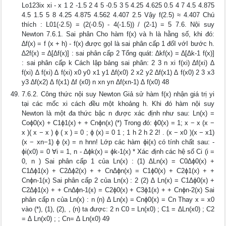
Lo123ix xi - x 1 2 -1.5 2 4 5 -0.5 3 5 4.25 4.625 0.5 4 7 4.5 4.875
4.5 1.5 5 8 4.25 4.875 4.562 4.407 2.5 Vậy f(2.5) ≈ 4.407 Chú
thích : L01(-2.5) = (2(-0.5) - 4(-1.5)) / (2-1) = 5 7.6. Nội suy
Newton 7.6.1. Sai phân Cho hàm f(x) và h là hằng số, khi đó:
∆f(x) = f (x + h) - f(x) được gọI là sai phân cấp 1 đốI vớI bước h.
∆2f(x) = ∆[∆f(x)] : sai phân cấp 2 Tổng quát: ∆kf(x) = ∆[∆k-1 f(x)]
: sai phân cấp k Cách lập bảng sai phân: 2 3 n xi f(xi) ∆f(xi) ∆
f(xi) ∆ f(xi) ∆ f(xi) x0 y0 x1 y1 ∆f(x0) 2 x2 y2 ∆f(x1) ∆ f(x0) 2 3 x3
y3 ∆f(x2) ∆ f(x1) ∆f (x0) n xn yn ∆f(xn-1) ∆ f(x0) 48
7.6.2. Công thức nội suy Newton Giả sử hàm f(x) nhận giá trị yi
tại các mốc xi cách đều một khoảng h. Khi đó hàm nội suy
Newton là một đa thức bậc n được xác định như sau: Ln(x) =
Coϕ0(x) + C1ϕ1(x) + + Cnϕn(x) (*) Trong đó: ϕ0(x) = 1; x − x (x −
x )( x − x ) ϕ ( x ) = 0 ; ϕ (x) = 0 1 ; 1 h 2 h 2 2! . (x − x0 )(x − x1)
(x − xn−1) ϕ (x) = n hnn! Lớp các hàm ϕi(x) có tính chất sau: -
ϕi(x0) = 0 ∀i = 1, n - ∆ϕk(x) = ϕk-1(x) * Xác định các hệ số Ci (i =
0, n ) Sai phân cấp 1 của Ln(x) : (1) ∆Ln(x) = C0∆ϕ0(x) +
C1∆ϕ1(x) + C2∆ϕ2(x) + + Cn∆ϕn(x) = C1ϕ0(x) + C2ϕ1(x) + +
Cnϕn-1(x) Sai phân cấp 2 của Ln(x) : 2 (2) ∆ Ln(x) = C1∆ϕ0(x) +
C2∆ϕ1(x) + + Cn∆ϕn-1(x) = C2ϕ0(x) + C3ϕ1(x) + + Cnϕn-2(x) Sai
phân cấp n của Ln(x) : n (n) ∆ Ln(x) = Cnϕ0(x) = Cn Thay x = x0
vào (*), (1), (2), , (n) ta được: 2 n C0 = Ln(x0) ; C1 = ∆Ln(x0) ; C2
= ∆ Ln(x0) ; ; Cn= ∆ Ln(x0) 49