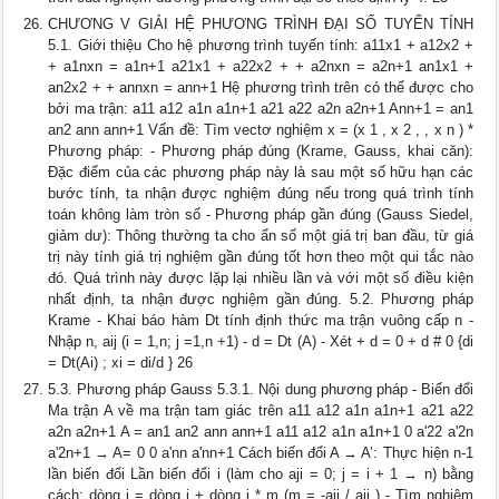
CHƯƠNG V GIẢI HỆ PHƯƠNG TRÌNH ĐẠI SỐ TUYẾN TÍNH
5.1. Giới thiệu Cho hệ phương trình tuyến tính: a11x1 + a12x2 +
+ a1nxn = a1n+1 a21x1 + a22x2 + + a2nxn = a2n+1 an1x1 +
an2x2 + + annxn = ann+1 Hệ phương trình trên có thể được cho
bởi ma trận: a11 a12 a1n a1n+1 a21 a22 a2n a2n+1 Ann+1 = an1
an2 ann ann+1 Vấn đề: Tìm vectơ nghiệm x = (x 1 , x 2 , , x n ) *
Phương pháp: - Phương pháp đúng (Krame, Gauss, khai căn):
Đặc điểm của các phương pháp này là sau một số hữu hạn các
bước tính, ta nhận được nghiệm đúng nếu trong quá trình tính
toán không làm tròn số - Phương pháp gần đúng (Gauss Siedel,
giảm dư): Thông thường ta cho ẩn số một giá trị ban đầu, từ giá
trị này tính giá trị nghiệm gần đúng tốt hơn theo một qui tắc nào
đó. Quá trình này được lặp lại nhiều lần và với một số điều kiện
nhất định, ta nhận được nghiệm gần đúng. 5.2. Phương pháp
Krame - Khai báo hàm Dt tính định thức ma trận vuông cấp n -
Nhập n, aij (i = 1,n; j =1,n +1) - d = Dt (A) - Xét + d = 0 + d # 0 {di
= Dt(Ai) ; xi = di/d } 26
5.3. Phương pháp Gauss 5.3.1. Nội dung phương pháp - Biến đổi
Ma trận A về ma trận tam giác trên a11 a12 a1n a1n+1 a21 a22
a2n a2n+1 A = an1 an2 ann ann+1 a11 a12 a1n a1n+1 0 a'22 a'2n
a'2n+1 → A= 0 0 a'nn a'nn+1 Cách biến đổi A → A’: Thực hiện n-1
lần biến đổi Lần biến đổi i (làm cho aji = 0; j = i + 1 → n) bằng
cách: dòng j = dòng j + dòng i * m (m = -aji / aij ) - Tìm nghiệm