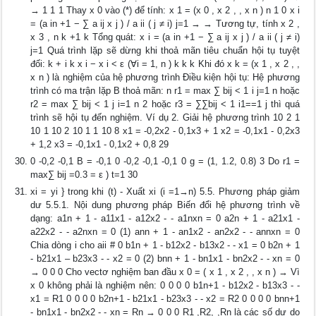
→ 1 1 1 Thay x 0 vào (*) để tính: x 1 = (x 0 , x 2 , , x n ) n 1 0 x i
= (a in +1 − ∑ a ij x j ) / a ii ( j ≠ i) j=1 → → Tương tự, tính x 2 ,
x 3 , n k +1 k Tổng quát: x i = (a in +1 − ∑ a ij x j ) / a ii ( j ≠ i)
j=1 Quá trình lặp sẽ dừng khi thoả mãn tiêu chuẩn hội tụ tuyệt
đối: k + i k x i − x i < ε (∀i = 1, n ) k k k Khi đó x k = (x 1 , x 2 , ,
x n ) là nghiệm của hệ phương trình Điều kiện hội tụ: Hệ phương
trình có ma trận lặp B thoả mãn: n r1 = max ∑ bij < 1 i j=1 n hoặc
r2 = max ∑ bij < 1 j i=1 n 2 hoặc r3 = ∑∑bij < 1 i1==1 j thì quá
trình sẽ hội tụ đến nghiệm. Ví dụ 2. Giải hệ phương trình 10 2 1
10 1 10 2 10 1 1 10 8 x1 = -0,2x2 - 0,1x3 + 1 x2 = -0,1x1 - 0,2x3
+ 1,2 x3 = -0,1x1 - 0,1x2 + 0,8 29
0 -0,2 -0,1 B = -0,1 0 -0,2 -0,1 -0,1 0 g = (1, 1.2, 0.8) 3 Do r1 =
max∑ bij =0.3 = ε ) t=1 30
xi = yi } trong khi (t) - Xuất xi (i =1→n) 5.5. Phương pháp giảm
dư 5.5.1. Nội dung phương pháp Biến đổi hệ phương trình về
dạng: a1n + 1 - a11x1 - a12x2 - - a1nxn = 0 a2n + 1 - a21x1 -
a22x2 - - a2nxn = 0 (1) ann + 1 - an1x2 - an2x2 - - annxn = 0
Chia dòng i cho aii # 0 b1n + 1 - b12x2 - b13x2 - - x1 = 0 b2n + 1
- b21x1 – b23x3 - - x2 = 0 (2) bnn + 1 - bn1x1 - bn2x2 - - xn = 0
→ 0 0 0 Cho vectơ nghiệm ban đầu x 0 = ( x 1 , x 2 , , x n ) → Vì
x 0 không phải là nghiệm nên: 0 0 0 0 b1n+1 - b12x2 - b13x3 - -
x1 = R1 0 0 0 0 b2n+1 - b21x1 - b23x3 - - x2 = R2 0 0 0 0 bnn+1
- bn1x1 - bn2x2 - - xn = Rn → 0 0 0 R1 ,R2, ,Rn là các số dư do