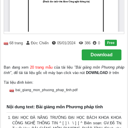
Free
68 trang
Đức Chiến
05/01/2024
386
0
Download
Bạn đang xem
20 trang mẫu
của tài liệu
"Bài giảng môn Phương pháp
tính"
, để tải tài liệu gốc về máy bạn click vào nút
DOWNLOAD
ở trên
Tài liệu đính kèm:
bai_giang_mon_phuong_phap_tinh.pdf
Nội dung text: Bài giảng môn Phương pháp tính
ĐẠI HỌC ĐÀ NẴNG TRƯỜNG ĐẠI HỌC BÁCH KHOA KHOA
CÔNG NGHỆ THÔNG TIN ^ [ ] \  \ ] [ ^ Biên soạn: GV.Đỗ Thị