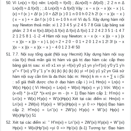
Vì Ln(x) ≈ f(x) nên: Ln(x0) ≈ f(x0) ; ∆Ln(x0) ≈ ∆f(x0) ; 2 2 n n ∆
Ln(x0) ≈ ∆ f(x0) ; ; ∆ Ln(x0) ≈ ∆ f(x0) Vậy : x − x (x − x )(x − x ) L
(x) ≈ f (x ) + ∆f (x ) 0 + ∆2f (x ) 0 1 n 0 0 h 0 2 h 2! (x − x )(x − x )
( x − x ) + + ∆n f (x ) 0 1 n−1 0 h n n! Ví dụ 5. Xây dựng hàm nội
suy Newton thoả mãn: xi 1 2 3 4 5 yi 2 4 5 7 8 Giải Lập bảng sai
phân: 2 3 4 xi f(xi) ∆f(xi) ∆ f(xi) ∆ f(xi) ∆ f(xi) 1 2 2 4 2 3 5 1 -1 4 7
2 1 2 5 8 1 -1 -2 -4 Hàm nội suy Newton: x − x (x − x )(x − x ) (x
− x )(x − x )(x − x ) L (x) ≈ 2 + 2 0 − 0 1 + 2 0 1 2 n 1 2! 3! (x − x
)(x − x )(x − x )(x − x ) − 4 0 1 2 3 4! 50
7.7. Nội suy tổng quát (Nội suy Hecmit) Xây dựng hàm nội suy
của f(x) thoả mãn giá trị hàm và giá trị đạo hàm các cấp theo
bảng giá trị sau: xi x0 x1 xn yi =f(xi) y0 y1 yn y'i=f’(xi) y'0 y'1 y'n
yi'’= f’’(xi) y''0 y’’1 y’’n (k) (k) (k) (k) (k) yi =f (xi) y1 y2 yn Giả sử
hàm nội suy cần tìm là đa thức bậc m: Hm(x) k m = n + ∑ s i (Si
: số giả thiết được cho ở đạo hàm cấp i ) i=1 Hm(x) = Ln(x) +
W(x) Hp(x) ( Vì Hm(xi) = Ln(xi) + W(xi) Hp(xi) = yi ) Với: W(x) =
(x-x0) * (x-x1)* *(x-xn) p= m - (n + 1) Đạo hàm cấp 1: H’m(x) =
Ln’(x) + W(x) H’p(x) + W’(x)Hp(x) Xét tại các điểm xi: Hm(xi) =
Ln’(xi) + 2W(xi) H’p(xi) + W’(xi)Hp(xi) = yi 0 => Hp(xi) Đạo hàm
cấp 2: H”m(x) = Ln’’(x) + 2W’(x) H’p(x) + W’’(x) Hp(x) +
W(x)Hp”(x) 51
Xét tại các điểm xi: ’’ H”m(xi) = Ln’’(xi) + 2W’(xi) H’p(xi) + W’’(xi)
Hp(xi) + W(xi)Hp”(xi) =yi 0 => Hp’(xi) (k-1) Tương tự: Đạo hàm