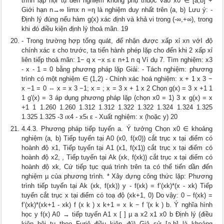
trình lặp hội tụ đến nghiệm không phụ thuộc vào x0 ∈ [a,b] +
Giới hạn n→∞ limx n =η là nghiệm duy nhất trên (a, b) Lưu ý: -
Định lý đúng nếu hàm g(x) xác định và khả vi trong (-∞,+∞), trong
khi đó điều kiện định lý thoả mãn. 19
- Trong trường hợp tổng quát, để nhận được xấp xỉ xn vớI độ
chính xác ε cho trước, ta tiến hành phép lặp cho đến khi 2 xấp xỉ
liên tiếp thoả mãn: 1− q x −x ≤ ε n+1 n q Ví dụ 7. Tìm nghiệm: x3
- x - 1 = 0 bằng phương pháp lặp Giải: - Tách nghiệm: phương
trình có một nghiệm ∈ (1,2) - Chính xác hoá nghiệm: x + 1 x 3 −
x −1 = 0 ⇔ x = x 3 −1; x = ; x = 3 x + 1 x 2 Chọn g(x) = 3 x +1 1
1 g'(x) = 3 áp dụng phương pháp lặp (chọn x0 = 1) 3 x g(x) = x
+1 1 1.260 1.260 1.312 1.312 1.322 1.322 1.324 1.324 1.325
1.325 1.325 -3 ⏐x4 - x5⏐ ε - Xuất nghiệm: x (hoặc y) 20
4.4.3. Phương pháp tiếp tuyến a. Ý tưởng Chọn x0 ∈ khoảng
nghiệm (a, b) Tiếp tuyến tại A0 (x0, f(x0)) cắt trục x tại điểm có
hoành độ x1, Tiếp tuyến tại A1 (x1, f(x1)) cắt trục x tại điểm có
hoành độ x2, , Tiếp tuyến tại Ak (xk, f(xk)) cắt trục x tại điểm có
hoành độ xk, Cứ tiếp tục quá trình trên ta có thể tiến dần đến
nghiệm µ của phương trình. * Xây dựng công thức lặp: Phương
trình tiếp tuyến tại Ak (xk, f(xk)) y - f(xk) = f’(xk)*(x - xk) Tiếp
tuyến cắt trục x tại điểm có toạ độ (xk+1, 0) Do vậy: 0 – f(xk) =
f’(xk)*(xk+1 - xk) f (x k ) x k+1 = x k − f '(x k ) b. Ý nghĩa hình
học y f(x) A0 → tiếp tuyến A1 x [ ] µ a x2 x1 x0 b Định lý (điều
kiện hội tụ theo Furiê_điều kiện đủ) Giả sử [a,b] là khoảng