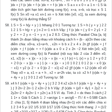
theo các điểm chia: x0=a, x1=a+h, , xn = b b x 1 x 2 x n ∫∫∫f (x
)dx = ∫ f (x )dx + f (x )dx + + f (x )dx = S a x x x 0 = a 1 n −1 S là
diện tích giới hạn bởi đường cong f(x), x=a, x=b, và trục x S 1
f(x) S Sn x0 =a x1 xn-1 xn = b Xét trên [x0, x1], ta xem đường
cong f(x) là đường thẳng 57
1 S ≈ S = h(y + y ) 1 hthang 2 0 1 Tương tự: 1 S ≈ h ( y + y ) 2 2
1 2 1 S ≈ h(y + y ) n 2 n−1 n b h Vậy: ∫ f (x )dx ≈ ( y 0 + 2 y1 + 2
y 2 + + 2 y n −1 + y n ) a 2 8.3. Công thức Parabol Chia [a, b]
thành 2n đoạn bằng nhau với khoảng cách h = (b - a)/2n theo các
điểm chia: x0=a, x1=a+h, , x2n = b b x 2 x 4 x 2n ∫∫f (x)dx = ∫ f
(x)dx + ∫ f (x)dx + + f (x)dx a x 0 x 2 x 2n −2 Xét trên [x0, x2]
xem đường cong f(x) là Parabol (nội suy bậc 2 của 3 điểm x0,
x1, x2) (x − x )(x − x ) (x − x )(x − x ) f (x) ≈ L (x) = y 1 2 + y 0 2
+ 2 0 (x − x )(x − x ) 1 (x − x )(x − x ) 0 1 0 2 1 0 1 2 (x − x 0 )(x
− x1) + y2 (x 2 − x 0 )(x 2 − x1) x2 x2 ∫∫f (x)dx ≈ L2 (x)dx x0 x0
Thay x0 = a, x1 = a + h , x2 = a+2h vào, ta có: x2 h f (x)dx ≈ (y
+ 4y + y ) ∫ 3 0 1 2 x0 Tương tự: 58
x4 h f (x)dx ≈ (y + 4y + y ) ∫ 3 2 3 4 x2 x2n h f (x)dx ≈ (y + 4y + y
) ∫ 3 2n−2 2n−1 2 x2n−2 b h Vậy: ∫f (x)dx ≈ (y0 + 4y1 + 2y2 + +
2y2n−2 + 4y2n−1 + y2n ) a 3 5 Ví dụ. Tính J = dx theo 3 cách ∫ 2
1 1+ x Giải 5 Cách 1: J =arctgx 1 = arctg5 − Π / 4 ≈ 0.588 Cách
2: chia [1, 5] thành 4 đoạn bằng nhau (h=1) với các điểm chia xi
1 2 3 4 5 yi 1/2 1/5 1/10 1/17 1/26 Công thức hình thang: J ≈ (1/2
+ 2/5 +2/10 +2/17 + 1/26) /2 ≈ 0.628 Cách 3: Công thức Parabol: