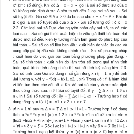
x* (x* : số đúng), Khi đó ∆ = x − x ∗ gọi là sai số thực sự của x
Vì không xác định được ∆ nên ta xét đến 2 loại sai số sau: - Sai
số tuyệt đối: Giả sử ∃ ∆ x > 0 du be sao cho x − x * ≤ ∆ x Khi đó
∆ x gọi là sai số tuyệt đối của x ∆ x - Sai số tương đối : δ x = x
2.2. Các loại sai số Dựa vào nguyên nhân gây sai số, ta có các
loại sau: - Sai số giả thiết: xuất hiện do việc giả thiết bài toán đạt
được một số điều kiện lý tưởng nhằm làm giảm độ phức tạp của
bài toán. - Sai số do số liệu ban đầu: xuất hiện do việc đo đạc và
cung cấp giá trị đầu vào không chính xác. - Sai số phương pháp
: xuất hiện do việc giải bài toán bằng phương pháp gần đúng. -
Sai số tính toán : xuất hiện do làm tròn số trong quá trình tính
toán, quá trình tính càng nhiều thì sai số tích luỹ càng lớn. 2.3.
Sai số tính toán Giả sử dùng n số gần đúng x i (i = 1, n ) để tính
đại lượng y, với y = f(xi) = f(x1, x2, , xn) Trong đó : f là hàm khả
vi liên tục theo các đối số xi Khi đó sai số của y được xác định
theo công thức sau: n ∂ f Sai số tuyệt đối: ∆ y = ∑ ∆ x i i =1 ∂ x i
n ∂ ln f Sai số tương đối: δy = ∑ ∆x i i=1 ∂x i - Trường hợp f có
dạng tổng: y = f(x i ) = ±x1 ± x 2 ± ± x n 7
∂f n = 1 ∀i suy ra ∆ y = ∑ ∆ x i ∂x i i =1 - Trường hợp f có dạng
tích: x *x * *x y = f (x ) = 1 2 k i x * *x k +1 n x1.x2 xm lnf =ln =
(lnx1 +lnx2 + +lnxm)−(lnxm+1 + +lnxn ) xm+1 xn n n ∂ ln f 1 ∆x i
= ∀i => δ y = ∑ = ∑δx i ∂x i x i i=1 x i i=1 n Vậy δ y = ∑ δx i i=1 -
Trường hợp f dạng luỹ thừa: y = f(x) = x α (α > 0) lny = lnf =