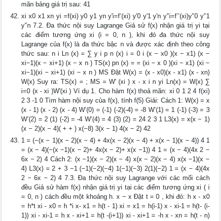
mãn bảng giá trị sau: 41
xi x0 x1 xn yi =f(xi) y0 y1 yn y'i=f’(xi) y'0 y'1 y'n y'’i=f’’(xi)y'’0 y'’1
y'’n 7.2. Đa thức nội suy Lagrange Giả sử f(x) nhận giá trị yi tại
các điểm tương ứng xi (i = 0, n ), khi đó đa thức nội suy
Lagrange của f(x) là đa thức bậc n và được xác định theo công
thức sau: n i Ln (x) = ∑ y i p n (x) i = 0 i (x − x0 )(x − x1) (x −
xi−1)(x − xi+1) (x − x n ) TS(x) pn (x) = = (xi − x 0 )(xi − x1) (xi −
xi−1)(xi − xi+1) (xi − x n ) MS Đặt W(x) = (x - x0)(x - x1) (x - xn)
W(x) Suy ra: TS(x) = ; MS = W' (xi ) x - x i n yi Ln(x) = W(x) ∑
i=0 (x - xi )W'(xi ) Ví dụ 1. Cho hàm f(x) thoả mãn: xi 0 1 2 4 f(xi)
2 3 -1 0 Tìm hàm nội suy của f(x), tính f(5) Giải: Cách 1: W(x) = x
(x - 1) (x - 2) (x - 4) W’(0) = (-1) (-2)(-4) = -8 W’(1) = 1 (-1) (-3) = 3
W’(2) = 2 (1) (-2) = -4 W’(4) = 4 (3) (2) = 24 2 3 1 L3(x) = x(x − 1)
(x − 2)(x − 4)( + + ) x(−8) 3(x − 1) 4(x − 2) 42
1 = (−(x − 1)(x − 2)(x − 4) + 4x(x − 2)(x − 4) + x(x − 1)(x − 4)) 4 1
= (x − 4)(−(x −1)(x − 2)+ 4x(x − 2)+ x(x −1)) 4 1 = (x − 4)(4x 2 −
6x − 2) 4 Cách 2: (x −1)(x − 2)(x − 4) x(x − 2)(x − 4) x(x −1)(x −
4) L3(x) = 2 + 3 −1 (−1)(−2)(−4) 1(−1)(−3) 2(1)(−2) 1 = (x − 4)(4x
2 − 6x − 2) 4 7.3. Đa thức nội suy Lagrange với các mối cách
đều Giả sử hàm f(x) nhận giá trị yi tại các điểm tương ứng xi ( i
= 0, n ) cách đều một khoảng h. x − x Đặt t = 0 , khi đó: h x - x0
= h*t xi - x0 = h *i x- x1 = h(t - 1) xi = x1 = h(i-1) x - xi-1 = h(t- (i-
1)) xi - xi-1 = h x - xi+1 = h(t -(i+1)) xi - xi+1 = -h x - xn = h(t - n)