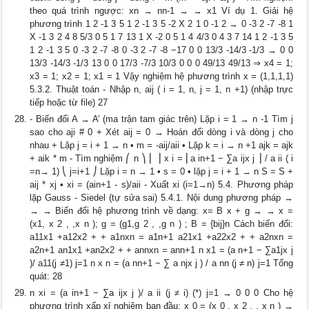
theo quá trình ngược: xn → nn-1 → → x1 Ví dụ 1. Giải hệ
phương trình 1 2 -1 3 5 1 2 -1 3 5 -2 X 2 1 0 -1 2 → 0 -3 2 -7 -8 1
X -1 3 2 4 8 5/3 0 5 1 7 13 1 X -2 0 5 1 4 4/3 0 4 3 7 14 1 2 -1 3 5
1 2 -1 3 5 0 -3 2 -7 -8 0 -3 2 -7 -8 −17 0 0 13/3 -14/3 -1/3 → 0 0
13/3 -14/3 -1/3 13 0 0 17/3 -7/3 10/3 0 0 0 49/13 49/13 ⇒ x4 = 1;
x3 = 1; x2 = 1; x1 = 1 Vậy nghiệm hệ phương trình x = (1,1,1,1)
5.3.2. Thuật toán - Nhập n, aij ( i = 1, n, j = 1, n +1) (nhập trực
tiếp hoặc từ file) 27
- Biến đổi A → A’ (ma trận tam giác trên) Lặp i = 1 → n -1 Tìm j
sao cho aji # 0 + Xét aij = 0 → Hoán đổi dòng i và dòng j cho
nhau + Lặp j = i + 1 → n • m = -aij/aii • Lặp k = i → n +1 ajk = ajk
+ aik * m - Tìm nghiệm ⎛ n ⎞ ⎜ ⎟ x i = ⎜a in+1 − ∑a ijx j ⎟ / a ii ( i
=n→ 1) ⎝ j=i+1 ⎠ Lặp i = n → 1 • s = 0 • lặp j = i + 1 → n S = S +
aij * xj • xi = (ain+1 - s)/aii - Xuất xi (i=1→n) 5.4. Phương pháp
lặp Gauss - Siedel (tự sửa sai) 5.4.1. Nội dung phương pháp →
→ → Biến đổi hệ phương trình về dạng: x= B x + g → → x =
(x1, x 2 , ,x n ); g = (g1,g 2 , ,g n ) ; B = {bij}n Cách biến đổi:
a11x1 +a12x2 + + a1nxn = a1n+1 a21x1 +a22x2 + + a2nxn =
a2n+1 an1x1 +an2x2 + + annxn = ann+1 n x1 = (a n+1 − ∑a1jx j
)/ a11(j ≠1) j=1 n x n = (a nn+1 − ∑ a njx j ) / a nn (j ≠ n) j=1 Tổng
quát: 28
n xi = (a in+1 − ∑a ijx j )/ a ii (j ≠ i) (*) j=1 → 0 0 0 Cho hệ
phương trình xấp xỉ nghiệm ban đầu: x 0 = (x 0 , x 2 , , x n ) →