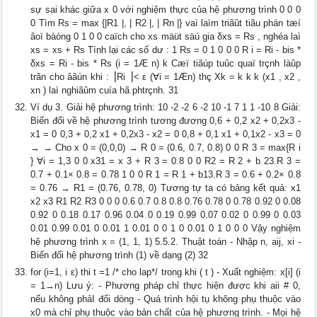
sự sai khác giữa x 0 với nghiệm thực của hệ phương trình 0 0 0
0 Tìm Rs = max {|R1 |, | R2 |, | Rn |} vaì laìm triãût tiãu phán tæí
âoï bàòng 0 1 0 0 caïch cho xs mäüt säú gia δxs = Rs , nghéa laì
xs = xs + Rs Tính lại các số dư : 1 Rs = 0 1 0 0 0 R i = Ri - bis *
δxs = Ri - bis * Rs (i = 1Æ n) k Cæï tiãúp tuûc quaï trçnh làûp
trãn cho âãún khi : ⎟Ri ⎟< ε (∀i = 1Æn) thç Xk = k k k (x1 , x2 ,
xn ) laì nghiãûm cuía hã phtrçnh. 31
Ví dụ 3. Giải hệ phương trình: 10 -2 -2 6 -2 10 -1 7 1 1 -10 8 Giải:
Biến đổi về hệ phương trình tương đương 0,6 + 0,2 x2 + 0,2x3 -
x1 = 0 0,3 + 0,2 x1 + 0,2x3 - x2 = 0 0,8 + 0,1 x1 + 0,1x2 - x3 = 0
→ → Cho x 0 = (0,0,0) → R 0 = (0.6, 0.7, 0.8) 0 0 R 3 = max{R i
} ∀i = 1,3 0 0 x31 = x 3 + R 3 = 0.8 0 0 R2 = R 2 + b 23.R 3 =
0.7 + 0.1× 0.8 = 0.78 1 0 0 R 1 = R 1 + b13.R 3 = 0.6 + 0.2× 0.8
= 0.76 → R1 = (0.76, 0.78, 0) Tương tự ta có bảng kết quả: x1
x2 x3 R1 R2 R3 0 0 0 0.6 0.7 0.8 0.8 0.76 0.78 0 0.78 0.92 0 0.08
0.92 0 0.18 0.17 0.96 0.04 0 0.19 0.99 0.07 0.02 0 0.99 0 0.03
0.01 0.99 0.01 0 0.01 1 0.01 0 0 1 0 0.01 0 1 0 0 0 Vậy nghiệm
hệ phương trình x = (1, 1, 1) 5.5.2. Thuật toán - Nhập n, aij, xi -
Biến đổi hệ phương trình (1) về dạng (2) 32
for (i=1, i ε) thi t =1 /* cho lap*/ trong khi ( t ) - Xuất nghiệm: x[i] (i
= 1→n) Lưu ý: - Phương pháp chỉ thực hiện được khi aii # 0,
nếu không phảI đổi dòng - Quá trình hội tụ không phụ thuộc vào
x0 mà chỉ phụ thuộc vào bản chất của hệ phương trình. - Mọi hệ