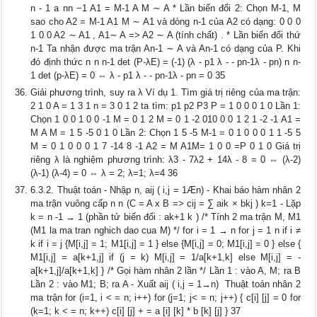
n - 1 a nn −1 A1 = M-1 A M ∼ A * Lần biến đổi 2: Chọn M-1, M
sao cho A2 = M-1 A1 M ∼ A1 và dòng n-1 của A2 có dạng: 0 0 0
1 0 0 A2 ∼ A1 , A1∼ A => A2 ∼ A (tính chất) . * Lần biến đổi thứ
n-1 Ta nhận được ma trận An-1 ∼ A và An-1 có dạng của P. Khi
đó định thức n n n-1 det (P-λE) = (-1) (λ - p1 λ - - pn-1λ - pn) n n-
1 det (p-λE) = 0 ⇔ λ - p1 λ - - pn-1λ - pn = 0 35
Giải phương trình, suy ra λ Ví dụ 1. Tìm giá trị riêng của ma trận:
2 1 0 A = 1 3 1 n = 3 0 1 2 ta tìm: p1 p2 P3 P = 1 0 0 0 1 0 Lần 1:
Chọn 1 0 0 1 0 0 -1 M = 0 1 2 M = 0 1 -2 010 0 0 1 2 1 -2 -1 A1 =
M A M = 1 5 -5 0 1 0 Lần 2: Chọn 1 5 -5 M-1 = 0 1 0 0 0 1 1 -5 5
M = 0 1 0 0 0 1 7 -14 8 -1 A2 = M A1M= 1 0 0 =P 0 1 0 Giá trị
riêng λ là nghiệm phương trình: λ3 - 7λ2 + 14λ - 8 = 0 ⇔ (λ-2)
(λ-1) (λ-4) = 0 ⇔ λ = 2; λ=1; λ=4 36
6.3.2. Thuật toán - Nhập n, aij ( i,j = 1Æn) - Khai báo hàm nhân 2
ma trận vuông cấp n n (C = A x B => cij = ∑ aik × bkj ) k=1 - Lặp
k = n -1 → 1 (phần tử biến đổi : ak+1 k ) /* Tính 2 ma trận M, M1
(M1 la ma tran nghich dao cua M) */ for i = 1 → n for j = 1 n if i ≠
k if i = j {M[i,j] = 1; M1[i,j] = 1 } else {M[i,j] = 0; M1[i,j] = 0 } else {
M1[i,j] = a[k+1,j] if (j = k) M[i,j] = 1/a[k+1,k] else M[i,j] = -
a[k+1,j]/a[k+1,k] } /* Gọi hàm nhân 2 lần */ Lần 1 : vào A, M; ra B
Lần 2 : vào M1; B; ra A - Xuất aij ( i,j = 1→n)  Thuật toán nhân 2
ma trận for (i=1, i < = n; i++) for (j=1; j< = n; j++) { c[i] [j] = 0 for
(k=1; k < = n; k++) c[i] [j] + = a [i] [k] * b [k] [j] } 37