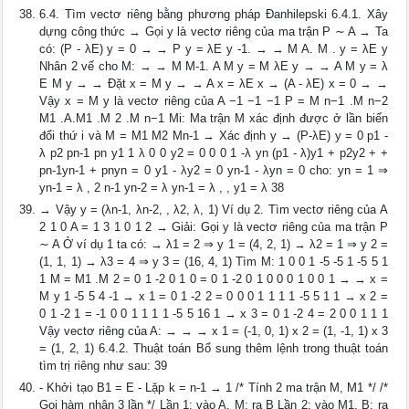
6.4. Tìm vectơ riêng bằng phương pháp Đanhilepski 6.4.1. Xây
dựng công thức → Gọi y là vectơ riêng của ma trận P ∼ A → Ta
có: (P - λE) y = 0 → → P y = λE y -1. → → M A. M . y = λE y
Nhân 2 vế cho M: → → M M-1. A M y = M λE y → → A M y = λ
E M y → → Đặt x = M y → → A x = λE x → (A - λE) x = 0 → →
Vậy x = M y là vectơ riêng của A −1 −1 −1 P = M n−1 .M n−2
M1 .A.M1 .M 2 .M n−1 Mi: Ma trận M xác định được ở lần biến
đổi thứ i và M = M1 M2 Mn-1 → Xác định y → (P-λE) y = 0 p1 -
λ p2 pn-1 pn y1 1 λ 0 0 y2 = 0 0 0 1 -λ yn (p1 - λ)y1 + p2y2 + +
pn-1yn-1 + pnyn = 0 y1 - λy2 = 0 yn-1 - λyn = 0 cho: yn = 1 ⇒
yn-1 = λ , 2 n-1 yn-2 = λ yn-1 = λ , , y1 = λ 38
→ Vậy y = (λn-1, λn-2, , λ2, λ, 1) Ví dụ 2. Tìm vectơ riêng của A
2 1 0 A = 1 3 1 0 1 2 → Giải: Gọi y là vectơ riêng của ma trận P
∼ A Ở ví dụ 1 ta có: → λ1 = 2 ⇒ y 1 = (4, 2, 1) → λ2 = 1 ⇒ y 2 =
(1, 1, 1) → λ3 = 4 ⇒ y 3 = (16, 4, 1) Tìm M: 1 0 0 1 -5 -5 1 -5 5 1
1 M = M1 .M 2 = 0 1 -2 0 1 0 = 0 1 -2 0 1 0 0 0 1 0 0 1 → → x =
M y 1 -5 5 4 -1 → x 1 = 0 1 -2 2 = 0 0 0 1 1 1 1 -5 5 1 1 → x 2 =
0 1 -2 1 = -1 0 0 1 1 1 1 -5 5 16 1 → x 3 = 0 1 -2 4 = 2 0 0 1 1 1
Vậy vectơ riêng của A: → → → x 1 = (-1, 0, 1) x 2 = (1, -1, 1) x 3
= (1, 2, 1) 6.4.2. Thuật toán Bổ sung thêm lệnh trong thuật toán
tìm trị riêng như sau: 39
- Khởi tạo B1 = E - Lặp k = n-1 → 1 /* Tính 2 ma trận M, M1 */ /*
Gọi hàm nhân 3 lần */ Lần 1: vào A, M; ra B Lần 2: vào M1, B; ra