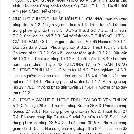
Tuyết Hoa BÀI GIẢNG MÔN PHƯƠNG PHÁP TÍNH (Dành cho
sinh viên khoa Công nghệ thông tin) ( TÀI LIỆU LƯU HÀNH NỘI
BỘ ) ĐÀ NẴNG, NĂM 2007
MỤC LỤC CHƯƠNG I NHẬP MÔN 5 1.1. Giới thiệu môn phương
pháp tính 5 1.2. Nhiệm vụ môn học 5 1.3. Trình tự giải bài toán
trong phương pháp tính 5 CHƯƠNG II SAI SỐ 7 2.1. Khái niệm
7 2.2. Các loại sai số 7 2.3. Sai số tính toán 7 CHƯƠNG III TÍNH
GIÁ TRỊ HÀM 9 3.1. Tính giá trị đa thức. Sơ đồ Hoocner 9 3.1.1.
Đặt vấn đề 9 3.1.2. Phương pháp 9 3.1.3. Thuật toán 9 3.1.4.
Chương trình 10 3.2. Sơ đồ Hoocner tổng quát 10 3.2.1. Đặt vấn
đề 10 3.2.2. Phương pháp 10 3.2.3. Thuật toán 12 3.3. Khai triển
hàm qua chuỗi Taylo 12 CHƯƠNG IV GIẢI GẦN ĐÚNG
PHƯƠNG TRÌNH 14 4.1. Giới thiệu 14 4.2. Tách nghiệm 14 3.3.
Tách nghiệm cho phương trình đại số 16 4.4. Chính xác hoá
nghiệm 17 4.4.1. Phương pháp chia đôi 17 4.4.2. Phương pháp
lặp 19 4.4.3. Phương pháp tiếp tuyến 21 4.4.4. Phương pháp dây
cung 22 2
CHƯƠNG V GIẢI HỆ PHƯƠNG TRÌNH ĐẠI SỐ TUYẾN TÍNH 26
5.1. Giới thiệu 26 5.2. Phương pháp Krame 26 5.3. Phương pháp
Gauss 27 5.3.1. Nội dung phương pháp 27 5.3.2. Thuật toán 27
5.4. Phương pháp lặp Gauss - Siedel (tự sửa sai) 28 5.4.1. Nội
dung phương pháp 28 5.4.2. Thuật toán 30 5.5. Phương pháp
giảm dư 31 5.5.1. Nội dung phương pháp 31 5.5.2. Thuật toán 32