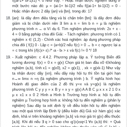
f((ai-1+ bi-1)/2) < 0 Như vậy: - Hoặc nhận được nghiệm đúng ở
một bước nào đó: µ = (ai-1+ bi-1)/2 nếu f((ai-1+ bi-1)/2) = 0 -
Hoặc nhận được 2 dãy {an} và {bn}, trong đó: 17
{an}: là dãy đơn điệu tăng và bị chặn trên {bn}: là dãy đơn điệu
giảm và bị chặn dưới nên ∃ lim a n = lim b n = µ là nghiệm
phương trình n → α Ví dụ 6. Tìm nghiệm phương trình: 2x + x -
4 = 0 bằng ppháp chia đôi Giải: - Tách nghiệm: phương trình có 1
nghiệm x ∈ (1,2) - Chính xác hoá nghiệm: áp dụng phương pháp
chia đôi ( f(1) 0 - Lặp c = (a+b)/2 nếu f(c) > 0 → b = c ngược lại a
= c trong khi (⏐f(c)⏐> ε) /* ⏐a - b⏐ > ε và f(c) != 0 */ 18
- Xuất nghiệm: c 4.4.2. Phương pháp lặp a. Ý tưởng Biến đổi
tương đương: f(x) = 0 x = g(x) Chọn giá trị ban đầu x0 ∈khoảng
nghiệm (a,b), tính x1 = g(x0), x2 = g(x1), , xk = g(xk-1) Như vậy
ta nhận được dãy {xn}, nếu dãy này hội tụ thì tồn tại giới hạn
n→∞ limx n =η (là nghiệm phương trình ) b. Ý nghĩa hình học
Hoành độ giao điểm của 2 đồ thị y=x và y=g(x) là nghiệm
phương trình C y y y = x B y = x y = g(x) A A B C µ x x x 2 1 0 x
µ x x1 x x 0 2 Hình a Hình b Trường hợp hình a: hội tụ đến
nghiệm µ Trường hợp hình a: không hội tụ đến nghiệm µ (phân ly
nghiệm) Sau đây ta xét định lý về điều kiện hôi tụ đến nghiệm
sau một quá trình lặp Định lý (điều kiện đủ) Giả sử hàm g(x) xác
định, khả vi trên khoảng nghiệm [a,b] và mọi giá trị g(x) đều thuộc
[a,b]. Khi đó nếu ∃ q > 0 sao cho ⏐g’(x)⏐≤q<1 ∀x (a,b) thì: + Quá