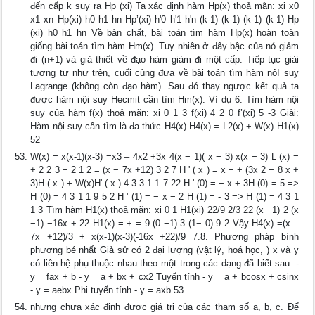
đến cấp k suy ra Hp (xi) Ta xác định hàm Hp(x) thoả mãn: xi x0
x1 xn Hp(xi) h0 h1 hn Hp’(xi) h'0 h'1 h'n (k-1) (k-1) (k-1) (k-1) Hp
(xi) h0 h1 hn Về bản chất, bài toán tìm hàm Hp(x) hoàn toàn
giống bài toán tìm hàm Hm(x). Tuy nhiên ở đây bậc của nó giảm
đi (n+1) và giả thiết về đạo hàm giảm đi một cấp. Tiếp tục giải
tương tự như trên, cuối cùng đưa về bài toán tìm hàm nộI suy
Lagrange (không còn đạo hàm). Sau đó thay ngược kết quả ta
được hàm nội suy Hecmit cần tìm Hm(x). Ví dụ 6. Tìm hàm nội
suy của hàm f(x) thoả mãn: xi 0 1 3 f(xi) 4 2 0 f’(xi) 5 -3 Giải:
Hàm nội suy cần tìm là đa thức H4(x) H4(x) = L2(x) + W(x) H1(x)
52
W(x) = x(x-1)(x-3) =x3 – 4x2 +3x 4(x − 1)( x − 3) x(x − 3) L (x) =
+ 2 2 3 − 2 1 2 = (x − 7x +12) 3 2 7 H ' ( x ) = x − + (3x 2 − 8 x +
3)H ( x ) + W(x)H' ( x ) 4 3 3 1 1 7 22 H ' (0) = − x + 3H (0) = 5 =>
H (0) = 4 3 1 1 9 5 2 H ' (1) = − x − 2 H (1) = - 3 => H (1) = 4 3 1
1 3 Tìm hàm H1(x) thoả mãn: xi 0 1 H1(xi) 22/9 2/3 22 (x −1) 2 (x
−1) −16x + 22 H1(x) = + = 9 (0 −1) 3 (1− 0) 9 2 Vậy H4(x) =(x –
7x +12)/3 + x(x-1)(x-3)(-16x +22)/9 7.8. Phương pháp bình
phương bé nhất Giả sử có 2 đại lượng (vật lý, hoá học, ) x và y
có liên hệ phụ thuộc nhau theo một trong các dạng đã biết sau: -
y = fax + b - y = a + bx + cx2 Tuyến tính - y = a + bcosx + csinx
- y = aebx Phi tuyến tính - y = axb 53
nhưng chưa xác định được giá trị của các tham số a, b, c. Để