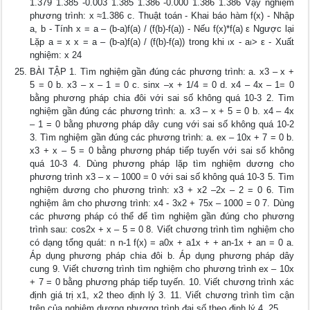
1.379 1.385 -0.003 1.385 1.386 -0.000 1.386 1.386 Vậy nghiệm
phương trình: x ≈1.386 c. Thuật toán - Khai báo hàm f(x) - Nhập
a, b - Tính x = a – (b-a)f(a) / (f(b)-f(a)) - Nếu f(x)*f(a) ε Ngược lại
Lặp a = x x = a – (b-a)f(a) / (f(b)-f(a)) trong khi ⏐x - a⏐> ε - Xuất
nghiệm: x 24
BÀI TẬP 1. Tìm nghiệm gần đúng các phương trình: a. x3 – x +
5 = 0 b. x3 – x – 1 = 0 c. sinx –x + 1/4 = 0 d. x4 – 4x – 1= 0
bằng phương pháp chia đôi với sai số không quá 10-3 2. Tìm
nghiệm gần đúng các phương trình: a. x3 – x + 5 = 0 b. x4 – 4x
– 1 = 0 bằng phương pháp dây cung với sai số không quá 10-2
3. Tìm nghiệm gần đúng các phương trình: a. ex – 10x + 7 = 0 b.
x3 + x – 5 = 0 bằng phương pháp tiếp tuyến với sai số không
quá 10-3 4. Dùng phương pháp lặp tìm nghiệm dương cho
phương trình x3 – x – 1000 = 0 với sai số không quá 10-3 5. Tìm
nghiệm dương cho phương trình: x3 + x2 –2x – 2 = 0 6. Tìm
nghiệm âm cho phương trình: x4 - 3x2 + 75x – 1000 = 0 7. Dùng
các phương pháp có thể để tìm nghiệm gần đúng cho phương
trình sau: cos2x + x – 5 = 0 8. Viết chương trình tìm nghiệm cho
có dạng tổng quát: n n-1 f(x) = a0x + a1x + + an-1x + an = 0 a.
Áp dụng phương pháp chia đôi b. Áp dụng phương pháp dây
cung 9. Viết chương trình tìm nghiệm cho phương trình ex – 10x
+ 7 = 0 bằng phương pháp tiếp tuyến. 10. Viết chương trình xác
định giá trị x1, x2 theo định lý 3. 11. Viết chương trình tìm cận
trên của nghiệm dương phương trình đại số theo định lý 4. 25