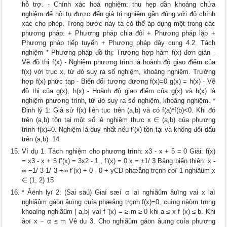
hỗ trợ. - Chính xác hoá nghiệm: thu hẹp dần khoảng chứa
nghiệm để hội tụ được đến giá trị nghiệm gần đúng với độ chính
xác cho phép. Trong bước này ta có thể áp dụng một trong các
phương pháp: + Phương pháp chia đôi + Phương pháp lặp +
Phương pháp tiếp tuyến + Phương pháp dây cung 4.2. Tách
nghiệm * Phương pháp đồ thị: Trường hợp hàm f(x) đơn giản -
Vẽ đồ thị f(x) - Nghiệm phương trình là hoành độ giao điểm của
f(x) với trục x, từ đó suy ra số nghiệm, khoảng nghiệm. Trường
hợp f(x) phức tạp - Biến đổi tương đương f(x)=0 g(x) = h(x) - Vẽ
đồ thị của g(x), h(x) - Hoành độ giao điểm của g(x) và h(x) là
nghiệm phương trình, từ đó suy ra số nghiệm, khoảng nghiệm. *
Định lý 1: Giả sử f(x) liên tục trên (a,b) và có f(a)*f(b)<0. Khi đó
trên (a,b) tồn tại một số lẻ nghiệm thực x ∈ (a,b) của phương
trình f(x)=0. Nghiệm là duy nhất nếu f’(x) tồn tại và không đổi dấu
trên (a,b). 14
Ví dụ 1. Tách nghiệm cho phương trình: x3 - x + 5 = 0 Giải: f(x)
= x3 - x + 5 f’(x) = 3x2 - 1 , f’(x) = 0 x = ±1/ 3 Bảng biến thiên: x -
∞ −1/ 3 1/ 3 +∞ f’(x) + 0 - 0 + yCĐ phæång trçnh coï 1 nghiãûm x
∈ (1, 2) 15
* Âënh lyï 2: (Sai säú) Giaí sæí α laì nghiãûm âuïng vaì x laì
nghiãûm gáön âuïng cuía phæång trçnh f(x)=0, cuìng nàòm trong
khoaíng nghiãûm [ a,b] vaì f '(x) = ≥ m ≥ 0 khi a ≤ x f (x) ≤ b. Khi
âoï x − α ≤ m Vê du 3. Cho nghiãûm gáön âuïng cuía phương