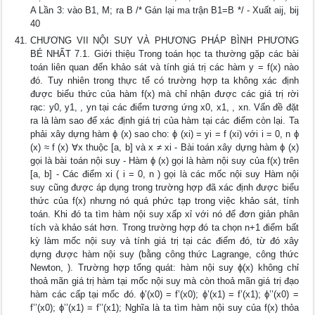
A Lần 3: vào B1, M; ra B /* Gán lại ma trận B1=B */ - Xuất aij, bij
40
CHƯƠNG VII NỘI SUY VÀ PHƯƠNG PHÁP BÌNH PHƯƠNG
BÉ NHẤT 7.1. Giới thiệu Trong toán học ta thường gặp các bài
toán liên quan đến khảo sát và tính giá trị các hàm y = f(x) nào
đó. Tuy nhiên trong thực tế có trường hợp ta không xác định
được biểu thức của hàm f(x) mà chỉ nhận được các giá trị rời
rạc: y0, y1, , yn tại các điểm tương ứng x0, x1, , xn. Vấn đề đặt
ra là làm sao để xác định giá trị của hàm tại các điểm còn lại. Ta
phải xây dựng hàm ϕ (x) sao cho: ϕ (xi) = yi = f (xi) với i = 0, n ϕ
(x) ≈ f (x) ∀x thuộc [a, b] và x ≠ xi - Bài toán xây dựng hàm ϕ (x)
gọi là bài toán nội suy - Hàm ϕ (x) gọi là hàm nội suy của f(x) trên
[a, b] - Các điểm xi ( i = 0, n ) gọi là các mốc nội suy Hàm nội
suy cũng được áp dụng trong trường hợp đã xác định được biểu
thức của f(x) nhưng nó quá phức tạp trong việc khảo sát, tính
toán. Khi đó ta tìm hàm nội suy xấp xỉ với nó để đơn giản phân
tích và khảo sát hơn. Trong trường hợp đó ta chọn n+1 điểm bất
kỳ làm mốc nội suy và tính giá trị tại các điểm đó, từ đó xây
dựng được hàm nội suy (bằng công thức Lagrange, công thức
Newton, ). Trường hợp tổng quát: hàm nội suy ϕ(x) không chỉ
thoả mãn giá trị hàm tại mốc nội suy mà còn thoả mãn giá trị đạo
hàm các cấp tại mốc đó. ϕ’(x0) = f’(x0); ϕ’(x1) = f’(x1); ϕ’’(x0) =
f’’(x0); ϕ’’(x1) = f’’(x1); Nghĩa là ta tìm hàm nội suy của f(x) thỏa