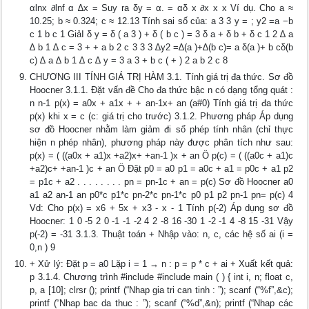
αlnx ∂lnf α ∆x = Suy ra δy = α. = αδ x ∂x x x Ví dụ. Cho a ≈
10.25; b ≈ 0.324; c ≈ 12.13 Tính sai số của: a 3 3 y = ; y2 =a −b
c 1 b c 1 GiảI δ y = δ ( a 3 ) + δ ( b c ) = 3 δ a + δ b + δ c 1 2 ∆ a
∆ b 1 ∆ c = 3 + + a b 2 c 3 3 3 ∆y2 =∆(a )+∆(b c)= a δ(a )+ b cδ(b
c) ∆ a ∆ b 1 ∆ c ∆ y = 3 a 3 + b c ( + ) 2 a b 2 c 8
CHƯƠNG III TÍNH GIÁ TRỊ HÀM 3.1. Tính giá trị đa thức. Sơ đồ
Hoocner 3.1.1. Đặt vấn đề Cho đa thức bậc n có dạng tổng quát :
n n-1 p(x) = a0x + a1x + + an-1x+ an (a#0) Tính giá trị đa thức
p(x) khi x = c (c: giá trị cho trước) 3.1.2. Phương pháp Áp dụng
sơ đồ Hoocner nhằm làm giảm đi số phép tính nhân (chỉ thực
hiện n phép nhân), phương pháp này được phân tích như sau:
p(x) = ( ((a0x + a1)x +a2)x+ +an-1 )x + an Ö p(c) = ( ((a0c + a1)c
+a2)c+ +an-1 )c + an Ö Đặt p0 = a0 p1 = a0c + a1 = p0c + a1 p2
= p1c + a2 . . . . . . . . pn = pn-1c + an = p(c) Sơ đồ Hoocner a0
a1 a2 an-1 an p0*c p1*c pn-2*c pn-1*c p0 p1 p2 pn-1 pn= p(c) 4
Vd: Cho p(x) = x6 + 5x + x3 - x - 1 Tính p(-2) Áp dụng sơ đồ
Hoocner: 1 0 -5 2 0 -1 -1 -2 4 2 -8 16 -30 1 -2 -1 4 -8 15 -31 Vậy
p(-2) = -31 3.1.3. Thuật toán + Nhập vào: n, c, các hệ số ai (i =
0,n ) 9
+ Xử lý: Đặt p = a0 Lặp i = 1 → n : p = p * c + ai + Xuất kết quả:
p 3.1.4. Chương trình #include #include main ( ) { int i, n; float c,
p, a [10]; clrsr (); printf (“Nhap gia tri can tinh : ”); scanf (“%f”,&c);
printf (“Nhap bac da thuc : ”); scanf (“%d”,&n); printf (“Nhap các