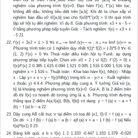
nghiệm của phương trình f(x)=0. Đạo hàm f’(x), f’’(x) liên tục,
không đổi dấu, không tiêu diệt trên [a,b]. Khi đó ta chọn xấp xỉ
nghiệm ban đầu x0 ∈[a,b] sao cho f(x0)*f’’(x0) > 0 thì quá trình
lặp sẽ hội tụ đến nghiệm. Ví dụ 8. Giải phương trình: x3 + x - 5 =
0 bằng phương pháp tiếp tuyến Giải: - Tách nghiệm: f(x) = x3 + x
- 5 21
f’(x) = 3x2 + 1 > 0 ∀x n→−∞ limf (x)=− ∞ , n→+∞ limf (x)=+ ∞
Phương trình trên có 1 nghiệm duy nhất f(1)* f(2) = (-3)*5 0 ∀x ∈
(1, 2) f’(x) > 0 ∀x Thoả mãn điều kiện hội tụ Furiê, áp dụng
phương pháp tiếp tuyến Chọn với x0 = 2 ( vì f(2). f’’(2) > 0) x
f(x)/f’(x) 2 0.385 1.615 0.094 1.521 0.005 1.516 0.000 1.516 Vậy
nghiệm x ≈ 1.516 c. Thuật toán - Khai báo hàm f(x), fdh(x) - Nhập
x - Lặp y= x x = y – f(y)/fdh(y) trong khi ⏐x - y⏐> ε - Xuất nghiệm:
x (hoặc y) 4.4.4. Phương pháp dây cung a. Ý tưởng Giả sử [a,
b] là khoảng nghiệm phương trình f(x)=0. Gọi A, B là 2 điểm trên
đồ thị f(x) có hoành độ tương ứng là a, b. Phương trình đường
thẳng qua 2 điểm A(a,f(a)), B(b, f(b)) có dạng: y − f (a) x − a = f
(b) − f (a) b − a 22
Dây cung AB cắt trục x tại điểm có toạ độ (x1, 0) 0 − f (a) x − a
Do đó: = 1 f (b) − f (a) b − a (b − a)f (a) x = a − 1 f (b) − f (a) Nếu
f(a)*f(x1) 0 23
Bảng kết quả: a b x f(x) 1 2 1.333 -0.447 1.333 1.379 -0.020