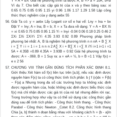
Y = A + BX Giải hệ phương trình ta được A, B => a = 10A, b=B
Ví dụ 7. Cho biết các cặp giá trị của x và y theo bảng sau: xi
0.65 0.75 0.85 0.95 1.15 yi 0.96 1.06 1.17 1.29 1.58 Lập công
thức thực nghiệm của y dạng aebx 55
Giải Ta có: y = aebx Lấy Logarit cơ số e hai vế: Lny = lna + bx
Đặt Y = lny; A = lna; B = b; X = x Ta đưa về dạng: Y = A + BX Xi
= xi 0.65 0.75 0.85 0.95 1.15 Yi = lnyi -0.04 0.06 0.18 0.25 0.46 2
ΣXi ΣXi ΣXiYi ΣYi 4.35 3.93 0.92 0.89 Phương pháp bình
phương bé nhất: A, B là nghiệm hệ phương trình n n nA + B ∑ X
i = ∑ Y i i = 1 i = 1 n n n 2 A∑ X i + B∑ X i =∑ X iYi i=1 i=1 i =1
5A + 4.35B =0.89 4.35A + 3.93B = 0.92 Giải hệ phương trình ta
được: A = -.069, B = 1 Suy ra: a = eA = ½, b = B =1 1 Vậy f(x) =
e x 2 56
CHƯƠNG VIII TÍNH GẦN ĐÚNG TÍCH PHÂN XÁC ĐỊNH 8.1.
Giới thiệu Xét hàm số f(x) liên tục trên [a,b], nếu xác định được
nguyên hàm F(x) ta có công thức tính tích phân: b ∫ f (x)dx = F(b)
− F(a) a Nhưng trong đa số các trường hợp ta không xác định
được nguyên hàm của, hoặc không xác định được biểu thức của
f(x) mà chỉ nhận được các giá trị của nó tạI nhưng điểm rời rạc.
Trong trường hợp như vậy ta có thể sử dụng các công thức gần
đúng sau để tính tích phân: - Công thức hình thang. - Công thức
Parabol - Công thức Newton _Cotet 8.2. Công thức hình thang
Chia [a, b] thành n đoạn bằng nhau với khoảng cách h = (b - a)/n