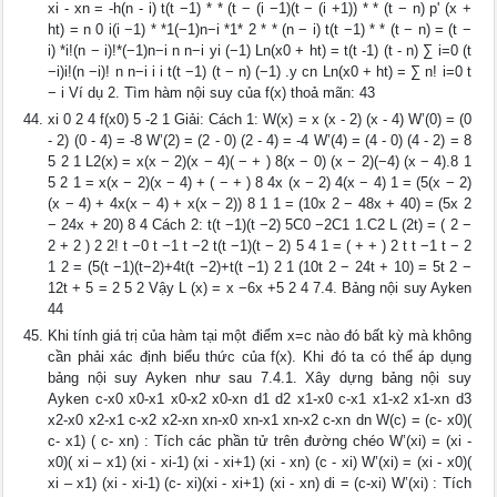
xi - xn = -h(n - i) t(t −1) * * (t − (i −1)(t − (i +1)) * * (t − n) p' (x +
ht) = n 0 i(i −1) * *1(−1)n−i *1* 2 * * (n − i) t(t −1) * * (t − n) = (t −
i) *i!(n − i)!*(−1)n−i n n−i yi (−1) Ln(x0 + ht) = t(t -1) (t - n) ∑ i=0 (t
−i)i!(n −i)! n n−i i i t(t −1) (t − n) (−1) .y cn Ln(x0 + ht) = ∑ n! i=0 t
− i Ví dụ 2. Tìm hàm nội suy của f(x) thoả mãn: 43
xi 0 2 4 f(x0) 5 -2 1 Giải: Cách 1: W(x) = x (x - 2) (x - 4) W’(0) = (0
- 2) (0 - 4) = -8 W’(2) = (2 - 0) (2 - 4) = -4 W’(4) = (4 - 0) (4 - 2) = 8
5 2 1 L2(x) = x(x − 2)(x − 4)( − + ) 8(x − 0) (x − 2)(−4) (x − 4).8 1
5 2 1 = x(x − 2)(x − 4) + ( − + ) 8 4x (x − 2) 4(x − 4) 1 = (5(x − 2)
(x − 4) + 4x(x − 4) + x(x − 2)) 8 1 1 = (10x 2 − 48x + 40) = (5x 2
− 24x + 20) 8 4 Cách 2: t(t −1)(t −2) 5C0 −2C1 1.C2 L (2t) = ( 2 −
2 + 2 ) 2 2! t −0 t −1 t −2 t(t −1)(t − 2) 5 4 1 = ( + + ) 2 t t −1 t − 2
1 2 = (5(t −1)(t−2)+4t(t −2)+t(t −1) 2 1 (10t 2 − 24t + 10) = 5t 2 −
12t + 5 = 2 5 2 Vậy L (x) = x −6x +5 2 4 7.4. Bảng nội suy Ayken
44
Khi tính giá trị của hàm tại một điểm x=c nào đó bất kỳ mà không
cần phải xác định biểu thức của f(x). Khi đó ta có thể áp dụng
bảng nội suy Ayken như sau 7.4.1. Xây dựng bảng nội suy
Ayken c-x0 x0-x1 x0-x2 x0-xn d1 d2 x1-x0 c-x1 x1-x2 x1-xn d3
x2-x0 x2-x1 c-x2 x2-xn xn-x0 xn-x1 xn-x2 c-xn dn W(c) = (c- x0)(
c- x1) ( c- xn) : Tích các phần tử trên đường chéo W’(xi) = (xi -
x0)( xi – x1) (xi - xi-1) (xi - xi+1) (xi - xn) (c - xi) W’(xi) = (xi - x0)(
xi – x1) (xi - xi-1) (c- xi)(xi - xi+1) (xi - xn) di = (c-xi) W’(xi) : Tích