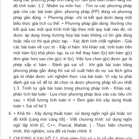
độ tính toán. 1.2. Nhiệm vụ môn học - Tìm ra các phương pháp
giải cho các bài toán gồm: phương pháp (PP) đúng và phương
pháp gần đúng. + Phương pháp: chỉ ra kết quả dưới dạng một
biểu thức giải tích cụ thể. + Phương pháp gần đúng: thường cho
kết quả sau một quá trình tính lặp theo một quy luật nào đó, nó
được áp dụng trong trường hợp bài toán không có lời giải đúng
hoặc nếu có thì quá phức tạp. - Xác định tính chất nghiệm - Giải
các bài toán về cực trị - Xấp xỉ hàm: khi khảo sát, tính toán trên
một hàm f(x) khá phức tạp, ta có thể thay hàm f(x) bởi hàm g(x)
đơn giản hơn sao cho g(x) ≅ f(x). Việc lựa chọn g(x) được gọi là
phép xấp xỉ hàm - Đánh giá sai số : khi giải bài toán bằng
phương pháp gần đúng thì sai số xuất hiện do sự sai lệch giữa
giá trị nhận được với nghiệm thực của bài toán. Vì vậy ta phải
đánh giá sai số để từ đó chọn ra được phương pháp tối ưu nhất
1.3. Trình tự giải bài toán trong phương pháp tính - Khảo sát,
phân tích bài toán - Lựa chọn phương pháp dựa vào các tiêu chí
sau: + Khối lượng tính toán ít + Đơn giản khi xây dựng thuật
toán + Sai số bé 5
+ Khả thi - Xây dựng thuật toán: sử dụng ngôn ngữ giả hoặc sơ
đồ khối (càng mịn càng tốt) - Viết chương trình: sử dụng ngôn
ngữ lập trình (C, C++, Pascal, Matlab, ) - Thực hiện chương
trình, thử nghiệm, sửa đổi và hoàn chỉnh. 6
CHƯƠNG II SAI SỐ 2.1. Khái niệm Giả sử x là số gần đúng của