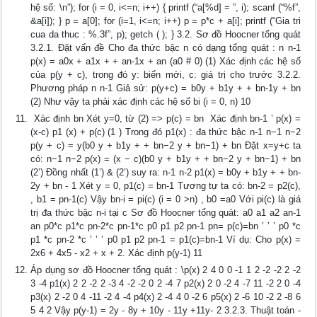
hệ số: \n”); for (i = 0, i<=n; i++) { printf (“a[%d] = ”, i); scanf (“%f”,
&a[i]); } p = a[0]; for (i=1, i<=n; i++) p = p*c + a[i]; printf (“Gia tri
cua da thuc : %.3f”, p); getch ( ); } 3.2. Sơ đồ Hoocner tổng quát
3.2.1. Đặt vấn đề Cho đa thức bậc n có dạng tổng quát : n n-1
p(x) = a0x + a1x + + an-1x + an (a0 # 0) (1) Xác định các hệ số
của p(y + c), trong đó y: biến mới, c: giá trị cho trước 3.2.2.
Phương pháp n n-1 Giả sử: p(y+c) = b0y + b1y + + bn-1y + bn
(2) Như vậy ta phải xác định các hệ số bi (i = 0, n) 10
 Xác định bn Xét y=0, từ (2) => p(c) = bn  Xác định bn-1 ’ p(x) =
(x-c) p1 (x) + p(c) (1 ) Trong đó p1(x) : đa thức bậc n-1 n−1 n−2
p(y + c) = y(b0 y + b1y + + bn−2 y + bn−1) + bn Đặt x=y+c ta
có: n−1 n−2 p(x) = (x − c)(b0 y + b1y + + bn−2 y + bn−1) + bn
(2’) Đồng nhất (1’) & (2’) suy ra: n-1 n-2 p1(x) = b0y + b1y + + bn-
2y + bn - 1 Xét y = 0, p1(c) = bn-1 Tương tự ta có: bn-2 = p2(c),
, b1 = pn-1(c) Vậy bn-i = pi(c) (i = 0 >n) , b0 =a0 Với pi(c) là giá
trị đa thức bậc n-i tại c Sơ đồ Hoocner tổng quát: a0 a1 a2 an-1
an p0*c p1*c pn-2*c pn-1*c p0 p1 p2 pn-1 pn= p(c)=bn ’ ’ ’ p0 *c
p1 *c pn-2 *c ’ ’ ’ p0 p1 p2 pn-1 = p1(c)=bn-1 Ví dụ: Cho p(x) =
2x6 + 4x5 - x2 + x + 2. Xác định p(y-1) 11
Áp dụng sơ đồ Hoocner tổng quát : \p(x) 2 4 0 0 -1 1 2 -2 -2 2 -2
3 -4 p1(x) 2 2 -2 2 -3 4 -2 -2 0 2 -4 7 p2(x) 2 0 -2 4 -7 11 -2 2 0 -4
p3(x) 2 -2 0 4 -11 -2 4 -4 p4(x) 2 -4 4 0 -2 6 p5(x) 2 -6 10 -2 2 -8 6
5 4 2 Vậy p(y-1) = 2y - 8y + 10y - 11y +11y- 2 3.2.3. Thuật toán -