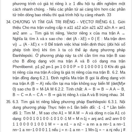
phương trình có giá trị riêng λ ≥ 1 đều hội tụ đến nghiệm một
cách nhanh chóng. - Nếu các phần tử aii càng lớn hơn các phần
tử trên dòng bao nhiêu thì quá trình hội tụ càng nhanh. 33
CHƯƠNG VI TÌM GIÁ TRỊ RIÊNG - VECTƠ RIÊNG 6.1. Giới
thiệu Cho ma trận vuông cấp n a11 a12 a1n a21 a22 a2n A = an1
an2 ann → Tìm giá trị riêng, Vectơ riêng x của ma trận A →
Nghĩa là: tìm λ và x sao cho : det (A - λE) = 0 ( E : Ma trận đơn
vị) → (A - λE) x = 0 Để tránh việc khai triển định thức (đòi hỏi số
phép tính lớn) khi tìm λ ta có thể áp dụng phương pháp
Đanhilepski. Ở phương pháp này ta chỉ cần tìm ma trận B sao
cho B đồng dạng với ma trận A và B có dạng ma trận
Phơrêbemit. p1 p2 pn-1 pn 1 0 0 0 P = 0 1 0 0 0 0 1 0 Khi đó giá
trị riêng của ma trận A cũng là giá trị riêng của ma trận B. 6.2. Ma
trận đồng đạng 6.2.1. Định nghĩa Ma trận B gọi là đồng dạng với
ma trận A (B ∼ A) nếu tồn tại ma trận không suy biến M (det(M)≠
0) sao cho B = M-1A M 6.2.2. Tính chất: A ∼ B ⇒ B ∼ A A ∼ B,
B ∼ C ⇒ A ∼ C A ∼ B ⇒ giá trị riêng λ của A và B trùng nhau. 34
6.3. Tìm giá trị riêng bằng phương pháp Đanhilepski 6.3.1. Nội
dung phương pháp Thực hiện n-1 lần biến đổi: -1 -1 * Lần biến
đổi 1: Tìm M , M sao cho A1 = M A M ∼ A và dòng n của A1 có
dạng: 0 0 0 1 0 1 0 0 -1 0 1 0 -1 M = M n-1j = anj an1 an2 ann 0 0
1 1 0 0 0 0 1 0 0 1 M = − a n1 − a n2 − a nn a a nn−1 a nn−1
nn−1 a nn−1 0 0 0 1 1 nếu j = n -1 a nn − 1 Mn-1j = − a nj nếu j #