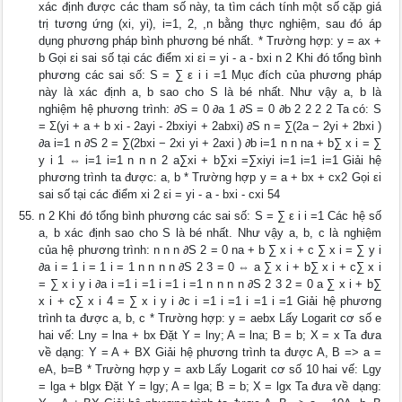
xác định được các tham số này, ta tìm cách tính một số cặp giá
trị tương ứng (xi, yi), i=1, 2, ,n bằng thực nghiệm, sau đó áp
dụng phương pháp bình phương bé nhất. * Trường hợp: y = ax +
b Gọi εi sai số tại các điểm xi εi = yi - a - bxi n 2 Khi đó tổng bình
phương các sai số: S = ∑ ε i i =1 Mục đích của phương pháp
này là xác định a, b sao cho S là bé nhất. Như vậy a, b là
nghiệm hệ phương trình: ∂S = 0 ∂a 1 ∂S = 0 ∂b 2 2 2 2 Ta có: S
= Σ(yi + a + b xi - 2ayi - 2bxiyi + 2abxi) ∂S n = ∑(2a − 2yi + 2bxi )
∂a i=1 n ∂S 2 = ∑(2bxi − 2xi yi + 2axi ) ∂b i=1 n n na + b∑ x i = ∑
y i 1 ⇔ i=1 i=1 n n n 2 a∑xi + b∑xi =∑xiyi i=1 i=1 i=1 Giải hệ
phương trình ta được: a, b * Trường hợp y = a + bx + cx2 Gọi εi
sai số tại các điểm xi 2 εi = yi - a - bxi - cxi 54
n 2 Khi đó tổng bình phương các sai số: S = ∑ ε i i =1 Các hệ số
a, b xác định sao cho S là bé nhất. Như vậy a, b, c là nghiệm
của hệ phương trình: n n n ∂S 2 = 0 na + b ∑ x i + c ∑ x i = ∑ y i
∂a i = 1 i = 1 i = 1 n n n n ∂S 2 3 = 0 ⇔ a ∑ x i + b∑ x i + c∑ x i
= ∑ x i y i ∂a i =1 i =1 i =1 i =1 n n n n ∂S 2 3 2 = 0 a ∑ x i + b∑
x i + c∑ x i 4 = ∑ x i y i ∂c i =1 i =1 i =1 i =1 Giải hệ phương
trình ta được a, b, c * Trường hợp: y = aebx Lấy Logarit cơ số e
hai vế: Lny = lna + bx Đặt Y = lny; A = lna; B = b; X = x Ta đưa
về dạng: Y = A + BX Giải hệ phương trình ta được A, B => a =
eA, b=B * Trường hợp y = axb Lấy Logarit cơ số 10 hai vế: Lgy
= lga + blgx Đặt Y = lgy; A = lga; B = b; X = lgx Ta đưa về dạng: