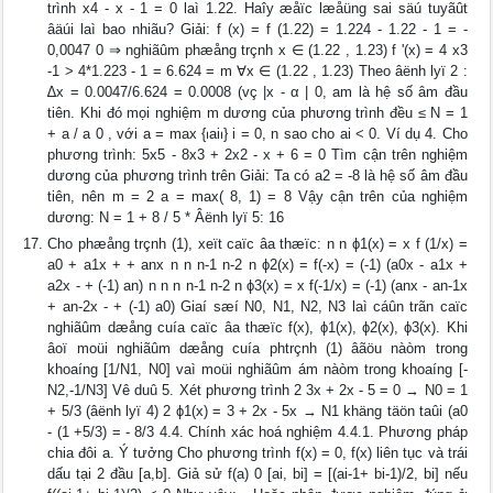
trình x4 - x - 1 = 0 laì 1.22. Haîy æåïc læåüng sai säú tuyãût
âäúi laì bao nhiãu? Giải: f (x) = f (1.22) = 1.224 - 1.22 - 1 = -
0,0047 0 ⇒ nghiãûm phæång trçnh x ∈ (1.22 , 1.23) f '(x) = 4 x3
-1 > 4*1.223 - 1 = 6.624 = m ∀x ∈ (1.22 , 1.23) Theo âënh lyï 2 :
∆x = 0.0047/6.624 = 0.0008 (vç |x - α | 0, am là hệ số âm đầu
tiên. Khi đó mọi nghiệm m dương của phương trình đều ≤ N = 1
+ a / a 0 , với a = max {⏐ai⏐} i = 0, n sao cho ai < 0. Ví dụ 4. Cho
phương trình: 5x5 - 8x3 + 2x2 - x + 6 = 0 Tìm cận trên nghiệm
dương của phương trình trên Giải: Ta có a2 = -8 là hệ số âm đầu
tiên, nên m = 2 a = max( 8, 1) = 8 Vậy cận trên của nghiệm
dương: N = 1 + 8 / 5 * Âënh lyï 5: 16
Cho phæång trçnh (1), xeït caïc âa thæïc: n n ϕ1(x) = x f (1/x) =
a0 + a1x + + anx n n n-1 n-2 n ϕ2(x) = f(-x) = (-1) (a0x - a1x +
a2x - + (-1) an) n n n n-1 n-2 n ϕ3(x) = x f(-1/x) = (-1) (anx - an-1x
+ an-2x - + (-1) a0) Giaí sæí N0, N1, N2, N3 laì cáûn trãn caïc
nghiãûm dæång cuía caïc âa thæïc f(x), ϕ1(x), ϕ2(x), ϕ3(x). Khi
âoï moüi nghiãûm dæång cuía phtrçnh (1) âãöu nàòm trong
khoaíng [1/N1, N0] vaì moüi nghiãûm ám nàòm trong khoaíng [-
N2,-1/N3] Vê duû 5. Xét phương trình 2 3x + 2x - 5 = 0 → N0 = 1
+ 5/3 (âënh lyï 4) 2 ϕ1(x) = 3 + 2x - 5x → N1 khäng täön taûi (a0
- (1 +5/3) = - 8/3 4.4. Chính xác hoá nghiệm 4.4.1. Phương pháp
chia đôi a. Ý tưởng Cho phương trình f(x) = 0, f(x) liên tục và trái
dấu tại 2 đầu [a,b]. Giả sử f(a) 0 [ai, bi] = [(ai-1+ bi-1)/2, bi] nếu