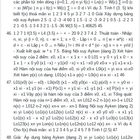
các phần tử trên dòng i (i=0,1, ,n) n yi f(c) ≈ Ln(c) = W(c).∑ i=0 (c
− xi )W'(xi ) n y i f(c) ≈ W(c) ∑ i = 0 d i Ví dụ 3. Tính f (3. 5) khi
biết f(x) thoả mãn xi 1 2 3 4 5 yi 3 2 7 -1 0 Giải Xây dựng bảng
nội suy Ayken 2.5 -1 -2 -3 -4 60 1 1.5 -1 -2 -3 -9 2 1 0.5 -1 -2 2 3
2 1 -0.5 -1 3 4 3 2 1 -1.5 -36 W(3.5) = 1.40625 45
1 2 7 1 f(3.5) ≈ L4 (3.5) = − + − 20 9 2 3 7.4.2. Thuật toán - Nhập:
n, xi, yi (i = 0, n), c - w = 1; s = 0; - Lặp i = 0 → n { w = w*(c - xi)
d = c - xi Lặp j = 0 → n Nếu j != i thì d = d * (xi - xj) s = s + yi/d }
- Xuất kết quả: w * s 7.5. Bảng Nội suy Ayken (dạng 2) Xét hàm
nội suy của 2 điểm: x0, x1 x − x 1 x − x 0 L01 = y 0 + y1 x 0 − x
1 x 1 − x 0 y0 (x1 −x) − y1(x0 −x) = x1 −x0 y0 x0-x = y1 x1-x x1-
x0 Hàm nội suy của hai điểm x0, xi y0 x0-x L0i(x) = yi xi-x xi-x0
Xét hàm p(x) có dạng: L01(x) x1-x p(x) = L0i(x) xi-x xi - x1 46
L01(x0) (xi – x0) - L0i(x0) (x1 – x0) y0(xi - x1) p(x0) = = = y0 xi -
x1 xi - x1 y1 (xi - x1) P(x1) = = y1 xi - x1 -y1 (x1 - xi) P(xi) = = yi
xi - x1 Vậy p(x) là hàm nội suy của 3 điểm x0, x1, xi Tổng quát:
Hàm nội suy của n+1 điểm x0, x1, xn L012 n-2 n-1(x) xn-1-x L012
n(x) = L012 n-2 n(x) xn-x xn - xn-1 Bảng Nội suy Ayken (dạng 2)
xi yi Loi(x) Lo1i(x) Lo12i(x) Lo12 n(x) xi - x x0 y0 x0 - x x1 y1
Lo1(x) x1 - x x2 y2 Lo2(x) Lo12(x) x2 - x x3 y3 Lo3(x) Lo13(x)
Lo123(x) xn yn Lon(x) Lo1n(x) Lo12n(x) Lo12 n(x) xn - x Ví dụ 4.
Cho f(x) thoả mãn: xi 1 2 3 4 5 yi 2 4 5 7 8 Tính f (2.5) 47
Giải: Áp dụng bảng Ayken (dạng 2) xi yi Loi(x) Lo1i(x) Lo12ix