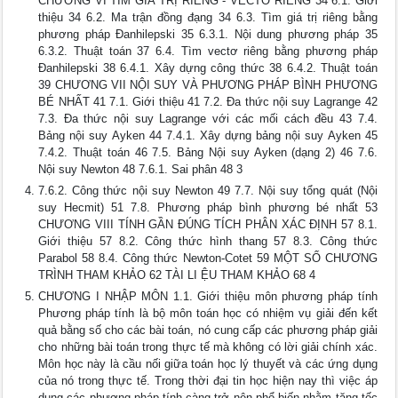
CHƯƠNG VI TÌM GIÁ TRỊ RIÊNG - VECTƠ RIÊNG 34 6.1. Giới
thiệu 34 6.2. Ma trận đồng đạng 34 6.3. Tìm giá trị riêng bằng
phương pháp Đanhilepski 35 6.3.1. Nội dung phương pháp 35
6.3.2. Thuật toán 37 6.4. Tìm vectơ riêng bằng phương pháp
Đanhilepski 38 6.4.1. Xây dựng công thức 38 6.4.2. Thuật toán
39 CHƯƠNG VII NỘI SUY VÀ PHƯƠNG PHÁP BÌNH PHƯƠNG
BÉ NHẤT 41 7.1. Giới thiệu 41 7.2. Đa thức nội suy Lagrange 42
7.3. Đa thức nội suy Lagrange với các mối cách đều 43 7.4.
Bảng nội suy Ayken 44 7.4.1. Xây dựng bảng nội suy Ayken 45
7.4.2. Thuật toán 46 7.5. Bảng Nội suy Ayken (dạng 2) 46 7.6.
Nội suy Newton 48 7.6.1. Sai phân 48 3
7.6.2. Công thức nội suy Newton 49 7.7. Nội suy tổng quát (Nội
suy Hecmit) 51 7.8. Phương pháp bình phương bé nhất 53
CHƯƠNG VIII TÍNH GẦN ĐÚNG TÍCH PHÂN XÁC ĐỊNH 57 8.1.
Giới thiệu 57 8.2. Công thức hình thang 57 8.3. Công thức
Parabol 58 8.4. Công thức Newton-Cotet 59 MỘT SỐ CHƯƠNG
TRÌNH THAM KHẢO 62 TÀI LI ỆU THAM KHẢO 68 4
CHƯƠNG I NHẬP MÔN 1.1. Giới thiệu môn phương pháp tính
Phương pháp tính là bộ môn toán học có nhiệm vụ giải đến kết
quả bằng số cho các bài toán, nó cung cấp các phương pháp giải
cho những bài toán trong thực tế mà không có lời giải chính xác.
Môn học này là cầu nối giữa toán học lý thuyết và các ứng dụng
của nó trong thực tế. Trong thời đại tin học hiện nay thì việc áp
dụng các phương pháp tính càng trở nên phổ biến nhằm tăng tốc