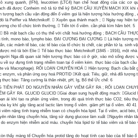
 xung quanh, (IFN), leucotrien (LTC4) hạn chế hoạt động của các cơ q
 mạch đã được Conheim mô tả từ thế kỷ BẠCH CẦU XUYÊN MẠCH XIX khi 
tượng bạch cầu vận động đến ổ viêm gọi là hiện tượng hóa hướng động ,
u đó là Peiffer và Metchnikoff.  Xuyên qua thành mạch ;  Ngày nay hiện t
ơng cho tổ chức bình thường,  Tiến tới ổ viêm. cần phải kìm hãm bớt. 5
  Bề mặt bạch cầu có thụ thể với chất hoá hướng động ; BẠCH CẦU THƯ
ung tính, mono bào, lympho bào. ĐẠI CƯƠNG ĐẠI CƯƠNG  Là hiện tượng m
n, các mảnh tế bào, các tế bào của tổ chức bị chết, các phần tử lạ. sinh vậ
được mô tả bởi Elie  Tế bào thực bào: Metchnikoff (1845 - 1916), một nhà s
2 người Nga đã quan sát hiện tượng thực bào có ở giờ, vào mô sống được v
u về sự đựng tình trạng nhiễm toan tại ổ viêm kém. thực bào của bạch cầu
ocyte và Macrophage). RỐI LOẠN CHUYỂN HOÁ  Hiện tượng: Bạch cầu bắt g
 enzym, và phản ứng oxy hoá PROTID Kết quả: Tiêu, giữ, nhả đối tượng 
g thực bào: Tăng cường là thân nhiệt, pH, Ig, Bổ thể Ức chế: 6
G TIÊN PHÁT DO NGUYÊN NHÂN GÂY VIÊM GÂY RA ; RỐI LOẠN CHU
ÂY RA. GLUCID GLUCID Giai đoạn sung huyết động mạch: Glucid l
n ái khí tạo ra phản ứng viêm, trong đó quá trình thực bào CO2, tiêu thụ 
n hóa kỵ khí gây tăng acid lactic làm trong ổ viêm. giảm pH tại ổ viêm. 40 4
 viêm nặng tình trạng nhiễm toan có chuyển hóa lipid. Tại ổ viêm, acid béo, l
guyên nhân tăng chuyển hóa, tăng sử dụng glucose làm xuất Nguyên nhân tă
òn do enzym hiện nhiễm acid máu. chuyển hóa lipid từ tế bào viêm và tế bào 
n thấy màng tế Chuyển hóa protid tăng do hoạt tính cao bào của tế bào ổ