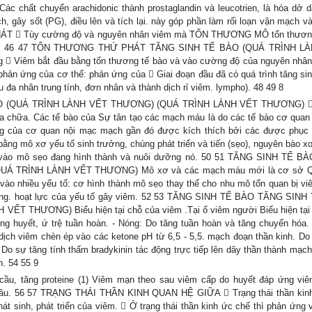
c chất chuyển arachidonic thành prostaglandin và leucotrien, là hóa dở 
, gây sốt (PG), điều lên và tích lại. này góp phần làm rối loạn vận mạch và 
ÁT  Tùy cường độ và nguyên nhân viêm mà TỔN THƯƠNG MÔ tổn thương
 hay ít. 46 47 TỔN THƯƠNG THỨ PHÁT TĂNG SINH TẾ BÀO (QUÁ TRÌNH 
  Viêm bắt đầu bằng tổn thương tế bào và vào cường độ của nguyên nhâ
phản ứng của cơ thể: phản ứng của  Giai đoạn đầu đã có quá trình tăng si
̀u đa nhân trung tính, đơn nhân và thành dịch rỉ viêm. lympho). 48 49 8
 (QUÁ TRÌNH LÀNH VẾT THƯƠNG) (QUÁ TRÌNH LÀNH VẾT THƯƠNG) 
a chữa. Các tế bào của Sự tân tạo các mạch máu là do các tế bào cơ quan
ăng của cơ quan nội mạc mạch gần đó được kích thích bởi các được phục 
ằng mô xơ yếu tố sinh trưởng, chúng phát triển và tiến (sẹo), nguyên bào xơ
sâu vào mô sẹo đang hình thành và nuôi dưỡng nó. 50 51 TĂNG SINH TẾ 
Á TRÌNH LÀNH VẾT THƯƠNG) Mô xơ và các mạch máu mới là cơ sở Qu
vào nhiều yếu tố: cơ hình thành mô sẹo thay thế cho nhu mô tổn quan bị vi
hương. hoạt lực của yếu tố gây viêm. 52 53 TĂNG SINH TẾ BÀO TĂNG SIN
 THƯƠNG) Biểu hiện tại chỗ của viêm .Tại ổ viêm người Biểu hiện tại 
ung huyết, ứ trệ tuần hoàn. - Nóng: Do tăng tuần hoàn và tăng chuyển hóa.
 dịch viêm chèn ép vào các ketone pH từ 6,5 - 5,5. mạch đoạn thần kinh. D
 Do sự tăng tính thấm bradykinin tác động trực tiếp lên dây thần thành mạc
n. 54 55 9
̀u, tăng proteine (1) Viêm mạn theo sau viêm cấp do huyết đáp ứng vi
 đầu. 56 57 TRẠNG THÁI THẦN KINH QUAN HỆ GIỮA  Trạng thái thần kinh
nh, phát triển của viêm.  Ở trạng thái thần kinh ức chế thì phản ứng