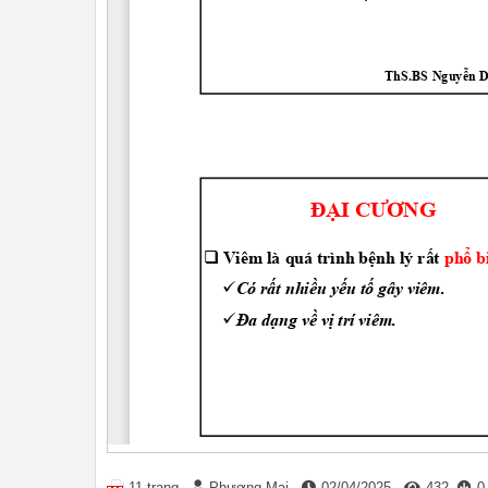
11 trang
Phương Mai
02/04/2025
432
0