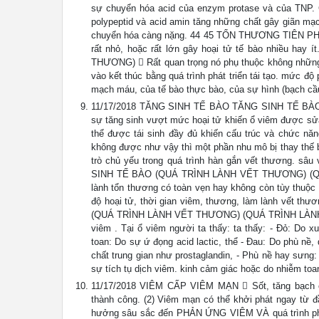
sự chuyển hóa acid của enzym protase và của TNP. Cá
polypeptid và acid amin tăng những chất gây giãn mạch
chuyển hóa càng nặng. 44 45 TỔN THƯƠNG TIÊN PH
rất nhỏ, hoặc rất lớn gây hoại tử tế bào nhiều
THƯƠNG)  Rất quan trọng nó phụ thuộc không những
vào kết thúc bằng quá trình phát triển tái tạo. mức độ 
mạch máu, của tế bào thực bào, của sự hình (bạch câ
11/17/2018 TĂNG SINH TẾ BÀO TĂNG SINH TẾ BÀO
sự tăng sinh vượt mức hoại tử khiến ổ viêm được sử
thể được tái sinh đầy đủ khiến cấu trúc và chức n
không được như vậy thì một phần nhu mô bị thay thế b
trò chủ yếu trong quá trình hàn gắn vết thương. 
SINH TẾ BÀO (QUÁ TRÌNH LÀNH VẾT THƯƠNG) (QU
lành tổn thương có toàn vẹn hay không còn tùy thuộc 
độ hoại tử, thời gian viêm, thương, làm lành vết t
(QUÁ TRÌNH LÀNH VẾT THƯƠNG) (QUÁ TRÌNH LÀNH VẾT
viêm . Tại ổ viêm người ta thấy: ta thấy: - Đỏ: Do x
toan: Do sự ứ đọng acid lactic, thể - Đau: Do phù nề,
chất trung gian như prostaglandin, - Phù nề hay sưng:
sự tích tụ dịch viêm. kinh cảm giác hoặc do nhiễm toa
11/17/2018 VIÊM CẤP VIÊM MẠN  Sốt, tăng bạch câ
thành công. (2) Viêm mạn có thể khởi phát ngay từ
hưởng sâu sắc đến PHẢN ỨNG VIÊM VÀ quá trình phát si