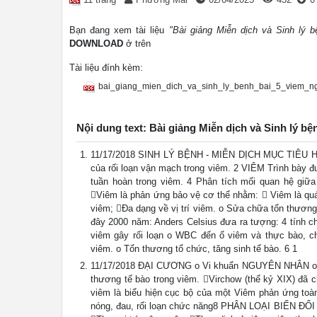
Bạn đang xem tài liệu
"Bài giảng Miễn dịch và Sinh lý 
DOWNLOAD
ở trên
Tài liệu đính kèm:
bai_giang_mien_dich_va_sinh_ly_benh_bai_5_viem_ng
Nội dung text: Bài giảng Miễn dịch và Sinh lý bệ
11/17/2018 SINH LÝ BỆNH - MIỄN DỊCH MỤC TIÊU HỌC 
của rối loạn vận mạch trong viêm. 2 VIÊM Trình bày đ
tuần hoàn trong viêm. 4 Phân tích mối quan hệ 
Viêm là phản ứng bảo vệ cơ thể nhằm:  Viêm là quá
viêm; Đa dạng về vị trí viêm. o Sửa chữa tổn thươn
đây 2000 năm: Anders Celsius đưa ra tượng: 4 tính ch
viêm gây rối loạn o WBC đến ổ viêm và thực bào, c
viêm. o Tổn thương tổ chức, tăng sinh tế bào. 6 1
11/17/2018 ĐẠI CƯƠNG o Vi khuẩn NGUYÊN NHÂN o Vật 
thương tế bào trong viêm. Virchow (thế kỷ XIX) đã cho
viêm là biểu hiện cục bộ của một Viêm phản ứng toàn
nóng, đau, rối loạn chức năng8 PHÂN LOẠI BIẾN ĐỔI