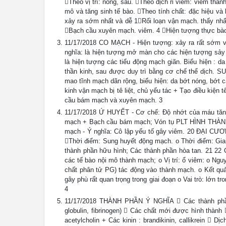
Theo vị trí: nông, sâu. Theo dịch rỉ viêm: viêm thanh
mô và tăng sinh tế bào. Theo tính chất: đặc hiệu
xảy ra sớm nhất và dễ 1Rối loạn vận mạch. thấy n
Bạch cầu xuyên mạch. viêm. 4 Hiện tượng thực bào
11/17/2018 CO MẠCH - Hiện tượng: xảy ra rất sớm v
nghĩa: là hiện tượng mở màn cho các hiện tượng sả
là hiện tượng các tiểu động mạch giãn. Biểu hiện : da
thần kinh, sau được duy trì bằng cơ chế thể dịc
mao tĩnh mạch dãn rộng, biểu hiện: da bớt nóng, bớt c
kinh vận mạch bị tê liệt, chủ yếu tác + Tạo điều kiện
cầu bám mạch và xuyên mạch. 3
11/17/2018 Ứ HUYẾT - Cơ chế: Độ nhớt của máu tăn
mạch + Bạch cầu bám mạch; Vón tụ PLT HÌNH THÀNH 
mạch - Ý nghĩa: Cô lập yếu tố gây viêm. 20 ĐẠI CƯƠNG
Thời điểm: Sung huyết động mạch. o Thời điểm: Giai
thành phần hữu hình; Các thành phần hòa tan. 21 
các tế bào nội mô thành mạch; o Vị trí: ổ viêm: o Nguyê
chất phân tử PG) tác động vào thành mạch. o Kết quả:
gây phù rất quan trọng trong giai đoạn o Vai trò: lớn t
4
11/17/2018 THÀNH PHẦN Ý NGHĨA  Các thành phần 
globulin, fibrinogen)  Các chất mới được hình thành  
acetylcholin + Các kinin : brandikinin, callikrein  Dịc