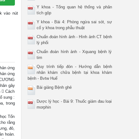
Y khoa - Tổng quan hệ thống và phân
tích gộp
ck vào nút
Y khoa - Bài 4: Phòng ngừa sai sót, sự
cố y khoa trong phẫu thuật
Chuẩn đoán hình ảnh - Hình ảnh CT bệnh
lý phổi
Chuẩn đoán hình ảnh - Xquang bệnh lý
tim
Quy trình tiếp đón - Hướng dẫn bệnh
ản ứng
nhân khám chữa bệnh tại khoa khám
hản ứng
bệnh - Bvtw Huế
ẠI CƯƠNG
 nhân gây
Bài giảng Bệnh ghẻ
n  Cách
ổ sung :
Dược lý học - Bài 9: Thuốc giảm đau loại
a, trong
morphin
 học Tổn
 cho rằng
sưng, đỏ,
̀n hoàn.